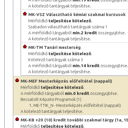
A kötelező tantárgyak teljesítése.
MK-VSZ Választható kémiai szakmai kurzusok
Mérföldkő
teljesítése kötelező
.
Szabadon választható tantárgyak száma 1
A mérföldkő tárgyaiból
min.2 kredit
összegyüjtése.
A kötelező tantárgyak teljesítése.
MK-TM Tanári mesterség
Mérföldkő
teljesítése kötelező
.
Kötelező tantárgyak száma 3
A mérföldkő tárgyaiból
min.14 kredit
összegyüjtése
A kötelező tantárgyak teljesítése.
MK-MEF Mesterképzés előfeltétel (nappali)
Mérföldkő
teljesítése kötelező
.
A mérföldkő tárgyaiból
min.0 kredit
összegyüjtése.
Becsatolt Képzési Programok (1)
1. ME-TTIK_N - Mesterképzés előfeltétel (nappali)
A kötelező tantárgyak teljesítése.
MK-KB +20 (10) kredit további szakmai tárgy (1a, 1b
Mérföldkő
teljesítése kötelező
.