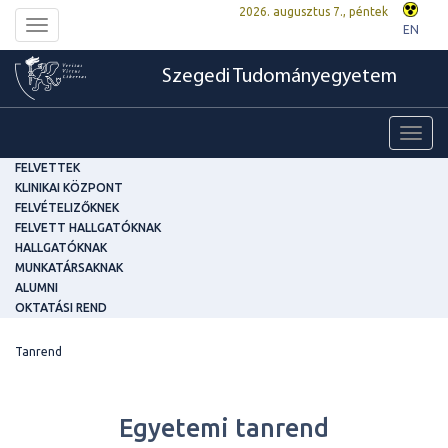
2026. augusztus 7., péntek
Toggle
EN
navigation
Szegedi Tudományegyetem
Toggl
navig
FELVETTEK
KLINIKAI KÖZPONT
FELVÉTELIZŐKNEK
FELVETT HALLGATÓKNAK
HALLGATÓKNAK
MUNKATÁRSAKNAK
ALUMNI
OKTATÁSI REND
Tanrend
Egyetemi tanrend