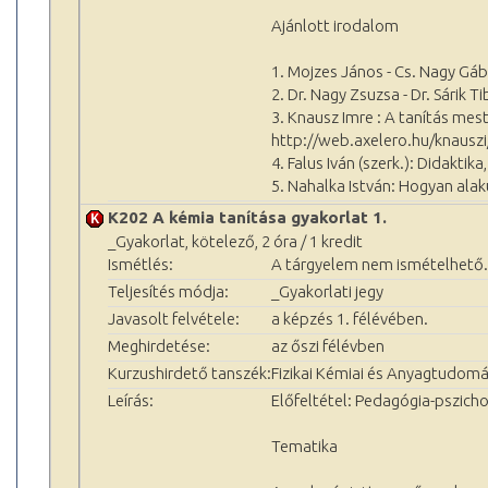
Ajánlott irodalom
1. Mojzes János - Cs. Nagy Gá
2. Dr. Nagy Zsuzsa - Dr. Sárik 
3. Knausz Imre : A tanítás mest
http://web.axelero.hu/knausz
4. Falus Iván (szerk.): Didaktik
5. Nahalka István: Hogyan alak
K202 A kémia tanítása gyakorlat 1.
_Gyakorlat, kötelező, 2 óra / 1 kredit
Ismétlés:
A tárgyelem nem ismételhető.
Teljesítés módja:
_Gyakorlati jegy
Javasolt felvétele:
a képzés 1. félévében.
Meghirdetése:
az őszi félévben
Kurzushirdető tanszék:
Fizikai Kémiai és Anyagtudomá
Leírás:
Előfeltétel: Pedagógia-pszich
Tematika