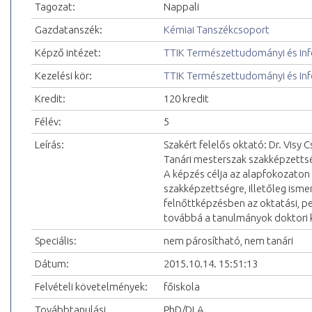
Tagozat:
Nappali
Gazdatanszék:
Kémiai Tanszékcsoport
Képző intézet:
TTIK Természettudományi és Inf
Kezelési kör:
TTIK Természettudományi és Inf
Kredit:
120 kredit
Félév:
5
Leírás:
Szakért felelős oktató: Dr. Visy
Tanári mesterszak szakképzettsé
A képzés célja az alapfokozaton
szakképzettségre, illetőleg ism
felnőttképzésben az oktatási, ped
továbbá a tanulmányok doktori k
Speciális:
nem párosítható, nem tanári
Dátum:
2015.10.14. 15:51:13
Felvételi követelmények:
főiskola
Továbbtanulási
PhD/DLA