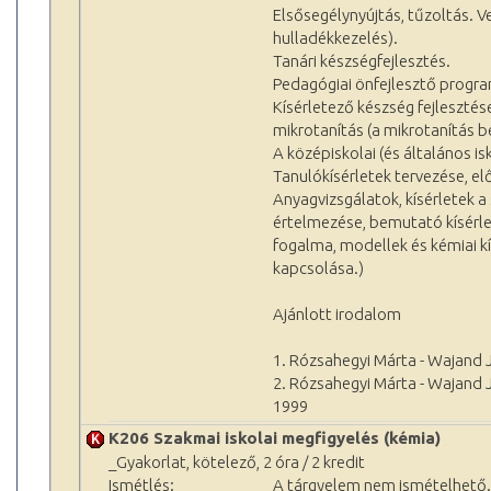
Elsősegélynyújtás, tűzoltás. V
hulladékkezelés).
Tanári készségfejlesztés.
Pedagógiai önfejlesztő progr
Kísérletező készség fejlesztés
mikrotanítás (a mikrotanítás b
A középiskolai (és általános i
Tanulókísérletek tervezése, e
Anyagvizsgálatok, kísérletek a 
értelmezése, bemutató kísérlet,
fogalma, modellek és kémiai k
kapcsolása.)
Ajánlott irodalom
1. Rózsahegyi Márta - Wajand J
2. Rózsahegyi Márta - Wajand J
1999
K206 Szakmai iskolai megfigyelés (kémia)
_Gyakorlat, kötelező, 2 óra / 2 kredit
Ismétlés:
A tárgyelem nem ismételhető.