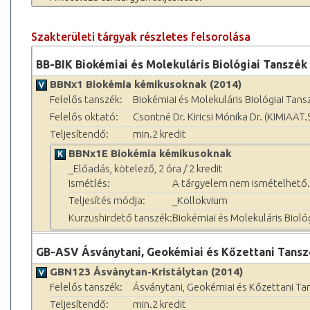
Szakterületi tárgyak részletes felsorolása
BB-BIK Biokémiai és Molekuláris Biológiai Tanszék
BBNx1 Biokémia kémikusoknak (2014)
Felelős tanszék:
Biokémiai és Molekuláris Biológiai Tans
Felelős oktató:
Csontné Dr. Kiricsi Mónika Dr. (KIMIAAT.
Teljesítendő:
min.2 kredit
BBNx1E Biokémia kémikusoknak
_Előadás, kötelező, 2 óra / 2 kredit
Ismétlés:
A tárgyelem nem ismételhető.
Teljesítés módja:
_Kollokvium
Kurzushirdető tanszék:
Biokémiai és Molekuláris Bioló
GB-ASV Ásványtani, Geokémiai és Kőzettani Tansz
GBN123 Ásványtan-Kristálytan (2014)
Felelős tanszék:
Ásványtani, Geokémiai és Kőzettani Ta
Teljesítendő:
min.2 kredit