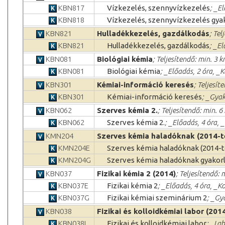
KBN817
Vízkezelés, szennyvízkezelés
; _E
KBN818
Vízkezelés, szennyvízkezelés gya
KBN821
Hulladékkezelés, gazdálkodás
; Tel
KBN821
Hulladékkezelés, gazdálkodás
; _E
KBN081
Biológiai kémia
; Teljesítendő: min. 3 k
KBN081
Biológiai kémia
; _Előadás, 2 óra, _
KBN301
Kémiai-információ keresés
; Teljesít
KBN301
Kémiai-információ keresés
; _Gyak
KBN062
Szerves kémia 2.
; Teljesítendő: min. 6
KBN062
Szerves kémia 2.
; _Előadás, 4 óra, 
KMN204
Szerves kémia haladóknak (2014-t
KMN204E
Szerves kémia haladóknak (2014-t
KMN204G
Szerves kémia haladóknak gyakorla
KBN037
Fizikai kémia 2 (2014)
; Teljesítendő: 
KBN037E
Fizikai kémia 2
; _Előadás, 4 óra, _K
KBN037G
Fizikai kémiai szeminárium 2
; _Gy
KBN038
Fizikai és kolloidkémiai labor (201
KBN038L
Fizikai és kolloidkémiai labor
; _La