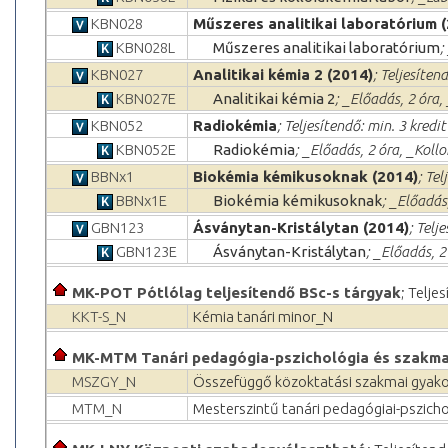
KBN028
Műszeres analitikai laboratórium 
KBN028L
Műszeres analitikai laboratórium
;
KBN027
Analitikai kémia 2 (2014)
; Teljesíten
KBN027E
Analitikai kémia 2
; _Előadás, 2 óra
KBN052
Radiokémia
; Teljesítendő: min. 3 kredit
KBN052E
Radiokémia
; _Előadás, 2 óra, _Koll
BBNx1
Biokémia kémikusoknak (2014)
; Tel
BBNx1E
Biokémia kémikusoknak
; _Előadás
GBN123
Ásványtan-Kristálytan (2014)
; Telj
GBN123E
Ásványtan-Kristálytan
; _Előadás, 2
MK-POT Pótlólag teljesítendő BSc-s tárgyak
; Telje
KKT-S_N
Kémia tanári minor_N
MK-MTM Tanári pedagógia-pszichológia és szakma
MSZGY_N
Összefüggő közoktatási szakmai gyak
MTM_N
Mesterszintű tanári pedagógiai-pszic