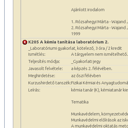
Ajánlott irodalom
1. Rózsahegyi Márta - Wajand J
2. Rózsahegyi Márta - Wajand J
1999
K205 A kémia tanítása laboratórium 2.
_Laboratóriumi gyakorlat, kötelező, 3 óra / 2 kredit
Ismétlés:
A tárgyelem nem ismételhető.
Teljesítés módja:
_Gyakorlati jegy
Javasolt felvétele:
a képzés 2. félévében.
Meghirdetése:
az őszi félévben
Kurzushirdető tanszék:
Fizikai Kémiai és Anyagtudomá
Leírás:
kémia tanár (K), kémiatanár kie
Tematika
Munkavédelem, környezetvédel
Munkavédelmi előírások az isk
A munkavédelmi oktatás metod