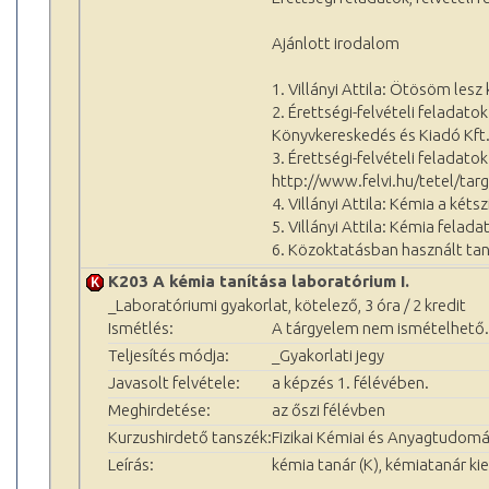
Ajánlott irodalom
1. Villányi Attila: Ötösöm les
2. Érettségi-felvételi feladato
Könyvkereskedés és Kiadó Kft
3. Érettségi-felvételi feladato
http://www.felvi.hu/tetel/ta
4. Villányi Attila: Kémia a kéts
5. Villányi Attila: Kémia felad
6. Közoktatásban használt tan
K203 A kémia tanítása laboratórium I.
_Laboratóriumi gyakorlat, kötelező, 3 óra / 2 kredit
Ismétlés:
A tárgyelem nem ismételhető.
Teljesítés módja:
_Gyakorlati jegy
Javasolt felvétele:
a képzés 1. félévében.
Meghirdetése:
az őszi félévben
Kurzushirdető tanszék:
Fizikai Kémiai és Anyagtudomá
Leírás:
kémia tanár (K), kémiatanár kie