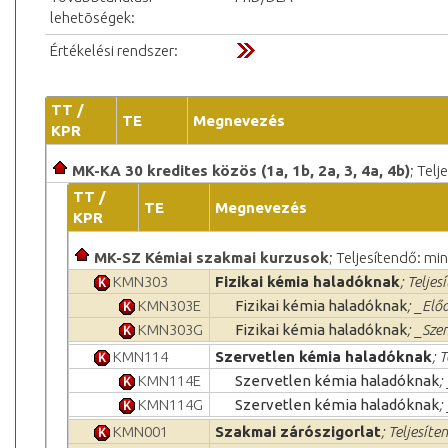
lehetõségek:
Értékelési rendszer:
TT /
TE
Megnevezés
KPR
MK-KA 30 kredites közös (1a, 1b, 2a, 3, 4a, 4b)
; Telj
TT /
TE
Megnevezés
KPR
MK-SZ Kémiai szakmai kurzusok
; Teljesítendő: min
KMN303
Fizikai kémia haladóknak
; Teljes
KMN303E
Fizikai kémia haladóknak
; _Elő
KMN303G
Fizikai kémia haladóknak
; _Sze
KMN114
Szervetlen kémia haladóknak
; 
KMN114E
Szervetlen kémia haladóknak
;
KMN114G
Szervetlen kémia haladóknak
;
KMN001
Szakmai zárószigorlat
; Teljesíte