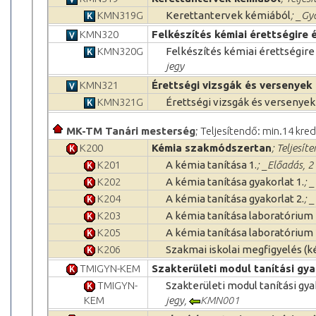
KMN319G
Kerettantervek kémiából
; _Gy
KMN320
Felkészítés kémiai érettségire
KMN320G
Felkészítés kémiai érettségir
jegy
KMN321
Érettségi vizsgák és versenyek
KMN321G
Érettségi vizsgák és versenye
MK-TM Tanári mesterség
; Teljesítendő: min.14 kred
K200
Kémia szakmódszertan
; Teljesít
K201
A kémia tanítása 1.
; _Előadás, 2
K202
A kémia tanítása gyakorlat 1.
; 
K204
A kémia tanítása gyakorlat 2.
; 
K203
A kémia tanítása laboratórium I
K205
A kémia tanítása laboratórium 
K206
Szakmai iskolai megfigyelés (k
TMIGYN-KEM
Szakterületi modul tanítási gya
TMIGYN-
Szakterületi modul tanítási gya
KEM
jegy,
KMN001