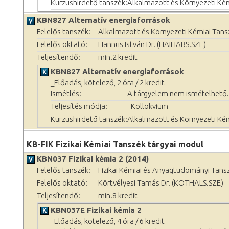
Kurzushirdető tanszék:
Alkalmazott és Környezeti Ké
KBN827 Alternatív energiaforrások
Felelős tanszék:
Alkalmazott és Környezeti Kémiai Tans
Felelős oktató:
Hannus István Dr. (HAIHABS.SZE)
Teljesítendő:
min.2 kredit
KBN827 Alternatív energiaforrások
_Előadás, kötelező, 2 óra / 2 kredit
Ismétlés:
A tárgyelem nem ismételhető.
Teljesítés módja:
_Kollokvium
Kurzushirdető tanszék:
Alkalmazott és Környezeti Ké
KB-FIK Fizikai Kémiai Tanszék tárgyai modul
KBN037 Fizikai kémia 2 (2014)
Felelős tanszék:
Fizikai Kémiai és Anyagtudományi Tans
Felelős oktató:
Körtvélyesi Tamás Dr. (KOTHALS.SZE)
Teljesítendő:
min.8 kredit
KBN037E Fizikai kémia 2
_Előadás, kötelező, 4 óra / 6 kredit