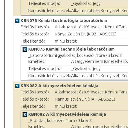
Teljesítés módja:
_Gyakorlati jegy
Kurzushirdető tanszék:
Alkalmazott és Környezeti Ké
KBN073 Kémiai technológia laboratórium
Felelős tanszék:
Alkalmazott és Környezeti Kémiai Tans
Felelős oktató:
Kónya Zoltán Dr. (KOZHADS.SZE)
Teljesítendő:
min.3 kredit
KBN073 Kémiai technológia laboratórium
_Laboratóriumi gyakorlat, kötelező, 4 óra / 3 kredit
Ismétlés:
A tárgyelem nem ismételhető.
Teljesítés módja:
_Gyakorlati jegy
Kurzushirdető tanszék:
Alkalmazott és Környezeti Ké
KBN082 A környezetvédelem kémiája
Felelős tanszék:
Alkalmazott és Környezeti Kémiai Tans
Felelős oktató:
Hannus István Dr. (HAIHABS.SZE)
Teljesítendő:
min.3 kredit
KBN082 A környezetvédelem kémiája
_Előadás, kötelező, 2 óra / 3 kredit
Ismétlés:
A tárgyelem nem ismételhető.