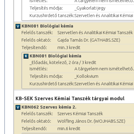
Ismétlés:
A tárgyelem nem ismételhető.
Teljesítés módja:
_Gyakorlati jegy
Kurzushirdető tanszék:
Szervetlen és Analitikai Kémia
KBN081 Biológiai kémia
Felelős tanszék:
Szervetlen és Analitikai Kémiai Tanszék
Felelős oktató:
Gajda Tamás Dr. (GATHABS.SZE)
Teljesítendő:
min.3 kredit
KBN081 Biológiai kémia
_Előadás, kötelező, 2 óra / 3 kredit
Ismétlés:
A tárgyelem nem ismételhető.
Teljesítés módja:
_Kollokvium
Kurzushirdető tanszék:
Szervetlen és Analitikai Kémia
KB-SEK Szerves Kémiai Tanszék tárgyai modul
KBN062 Szerves kémia 2.
Felelős tanszék:
Szerves Kémiai Tanszék
Felelős oktató:
Wölfling János Dr. (WOJHABS.SZE)
Teljesítendő:
min.6 kredit