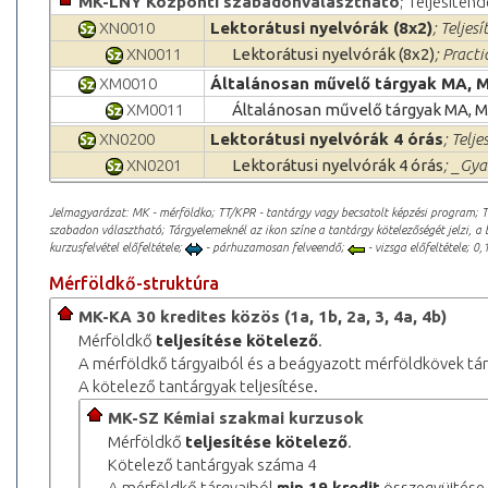
MK-LNY Központi szabadonválasztható
; Teljesítend
XN0010
Lektorátusi nyelvórák (8x2)
; Teljes
XN0011
Lektorátusi nyelvórák (8x2)
; Practi
XM0010
Általánosan művelő tárgyak MA, 
XM0011
Általánosan művelő tárgyak MA, 
XN0200
Lektorátusi nyelvórák 4 órás
; Telje
XN0201
Lektorátusi nyelvórák 4 órás
; _Gya
Jelmagyarázat: MK - mérföldko; TT/KPR - tantárgy vagy becsatolt képzési program; 
szabadon választható; Tárgyelemeknél az ikon színe a tantárgy kötelezőségét jelzi, a 
kurzusfelvétel előfeltétele;
- párhuzamosan felveendő;
- vizsga előfeltétele; 0,1
Mérföldkő-struktúra
MK-KA 30 kredites közös (1a, 1b, 2a, 3, 4a, 4b)
Mérföldkő
teljesítése kötelező
.
A mérföldkő tárgyaiból és a beágyazott mérföldkövek tá
A kötelező tantárgyak teljesítése.
MK-SZ Kémiai szakmai kurzusok
Mérföldkő
teljesítése kötelező
.
Kötelező tantárgyak száma 4
A mérföldkő tárgyaiból
min.19 kredit
összegyüjtése