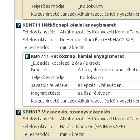
Teljesítés módja:
_Kollokvium
Kurzushirdető tanszék:
Alkalmazott és Környezeti Ké
KBN711 Hétköznapi kémiai anyagismeret
Felelős tanszék:
Alkalmazott és Környezeti Kémiai Tans
Felelős oktató:
Dr. Hernádi Klára Éva (HEKHAGS.SZE)
Teljesítendő:
min.2 kredit
KBN711 Hétköznapi kémiai anyagismeret
_Előadás, kötelező, 2 óra / 2 kredit
Ismétlés:
A tárgyelem nem ismételhető.
Teljesítés módja:
_Kollokvium
Javasolt felvétele:
a képzés 1. félévében.
Meghirdetése:
az őszi félévben
Kurzushirdető tanszék:
Alkalmazott és Környezeti Ké
KBN817 Vízkezelés, szennyvízkezelés
Felelős tanszék:
Alkalmazott és Környezeti Kémiai Tans
Felelős oktató:
Halász János Dr. (HAJHAFS.SZE)
Teljesítendő:
min.4 kredit