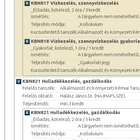
KBN817 Vízkezelés, szennyvízkezelés
_Előadás, kötelező, 2 óra / 3 kredit
Ismétlés:
A tárgyelem nem ismételhető.
Teljesítés módja:
_Kollokvium
Kurzushirdető tanszék:
Alkalmazott és Környezeti Ké
KBN818 Vízkezelés, szennyvízkezelés gyakorla
_Gyakorlat, kötelező, 1 óra / 1 kredit
Ismétlés:
A tárgyelem nem ismételhető.
Teljesítés módja:
_Gyakorlati jegy
Kurzushirdető tanszék:
Alkalmazott és Környezeti Ké
KBN821 Hulladékkezelés, gazdálkodás
Felelős tanszék:
Alkalmazott és Környezeti Kémiai Tans
Felelős oktató:
Halász János Dr. (HAJHAFS.SZE)
Teljesítendő:
min.3 kredit
KBN821 Hulladékkezelés, gazdálkodás
_Előadás, kötelező, 2 óra / 3 kredit
Ismétlés:
A tárgyelem nem ismételhető.
Teljesítés módja:
_Kollokvium