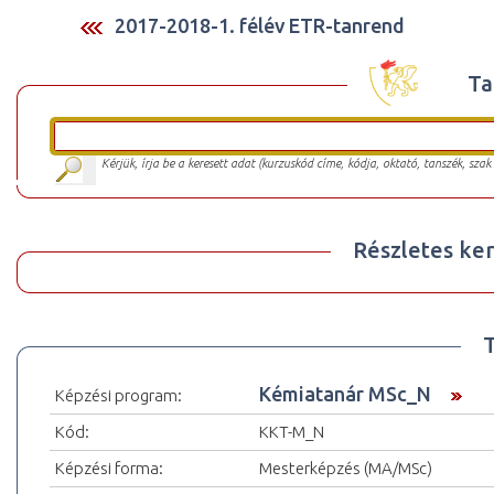
2017-2018-1. félév ETR-tanrend
Ta
Kérjük, írja be a keresett adat (kurzuskód címe, kódja, oktató, tanszék, szak
Részletes ker
Kémiatanár MSc_N
Képzési program:
Kód:
KKT-M_N
Képzési forma:
Mesterképzés (MA/MSc)