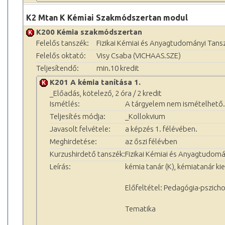
K2 Mtan K Kémiai Szakmódszertan modul
K200 Kémia szakmódszertan
Felelős tanszék:
Fizikai Kémiai és Anyagtudományi Tans
Felelős oktató:
Visy Csaba (VICHAAS.SZE)
Teljesítendő:
min.10 kredit
K201 A kémia tanítása 1.
_Előadás, kötelező, 2 óra / 2 kredit
Ismétlés:
A tárgyelem nem ismételhető.
Teljesítés módja:
_Kollokvium
Javasolt felvétele:
a képzés 1. félévében.
Meghirdetése:
az őszi félévben
Kurzushirdető tanszék:
Fizikai Kémiai és Anyagtudomá
Leírás:
kémia tanár (K), kémiatanár kie
Előfeltétel: Pedagógia-pszich
Tematika