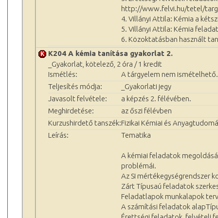
http://www.felvi.hu/tetel/ta
4. Villányi Attila: Kémia a kéts
5. Villányi Attila: Kémia felad
6. Közoktatásban használt tan
K204 A kémia tanítása gyakorlat 2.
_Gyakorlat, kötelező, 2 óra / 1 kredit
Ismétlés:
A tárgyelem nem ismételhető.
Teljesítés módja:
_Gyakorlati jegy
Javasolt felvétele:
a képzés 2. félévében.
Meghirdetése:
az őszi félévben
Kurzushirdető tanszék:
Fizikai Kémiai és Anyagtudomá
Leírás:
Tematika
A kémiai feladatok megoldásán
problémái.
Az SI mértékegységrendszer k
Zárt Típusaú feladatok szerke
Feladatlapok munkalapok ter
A számítási feladatok alapTípu
Érettségi feladatok, felvétel