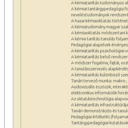
A kémiatanítás tudományos ala
A kémiai tantárgypedagógia fo
neveléstudományok rendszeré
A hazai kémiaoktatás történet
A kémiatudomány magyar szakn
A kémiaoktatás módszertani ké
A kémia tanítás-tanulás folya
Pedagógiai alapelvek érvényes
A kémiatanítás pszichológiai 
A kémiatanítás belső rendszer
A módszer fogalma, fajtái, os
A tanulásszervezés alapkérdés
A kémiatanítás különböző szer
Tanári tervező munka: makro-,
Audovizuális eszözök, interak
elektronikus információk forrás
Az oktatástechnológia alapvo
A kémiatanítás infrastruktúrája
Tanári demonstrációs és tanul
Pedagógiai értékelés (folyama
Tantárgypedagógiai kutatások