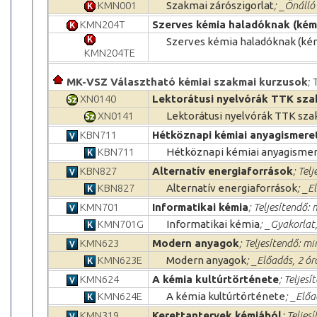
KMN001
Szakmai zárószigorlat
; _Önálló 
KMN204T
Szerves kémia haladóknak (kém
Szerves kémia haladóknak (ké
KMN204TE
MK-VSZ Választható kémiai szakmai kurzusok
; 
XN0140
Lektorátusi nyelvórák TTK sza
XN0141
Lektorátusi nyelvórák TTK sza
KBN711
Hétköznapi kémiai anyagismere
KBN711
Hétköznapi kémiai anyagisme
KBN827
Alternatív energiaforrások
; Tel
KBN827
Alternatív energiaforrások
; _E
KMN701
Informatikai kémia
; Teljesítendő: 
KMN701G
Informatikai kémia
; _Gyakorlat,
KMN623
Modern anyagok
; Teljesítendő: mi
KMN623E
Modern anyagok
; _Előadás, 2 ó
KMN624
A kémia kultúrtörténete
; Teljesí
KMN624E
A kémia kultúrtörténete
; _Előa
KMN319
Kerettantervek kémiából
; Teljes