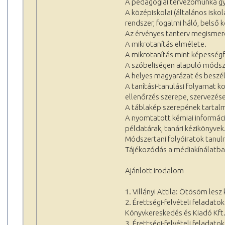
A pedagógiai tervezőmunka gy
A középiskolai (általános isk
rendszer, fogalmi háló, belső k
Az érvényes tanterv megismer
A mikrotanítás elmélete.
A mikrotanítás mint képességf
A szóbeliségen alapuló módsz
A helyes magyarázat és beszé
A tanítási-tanulási folyamat k
ellenőrzés szerepe, szervezése
A táblakép szerepének tartal
A nyomtatott kémiai informác
példatárak, tanári kézikönyvek
Módszertani folyóiratok tanu
Tájékozódás a médiakínálatba
Ajánlott irodalom
1. Villányi Attila: Ötösöm les
2. Érettségi-felvételi feladato
Könyvkereskedés és Kiadó Kft
3. Érettségi-felvételi feladato