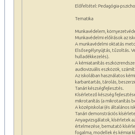
Előfeltétel: Pedagógia-pszich
Tematika
Munkavédelem, környezetvédel
Munkavédelmi előírások az isk
A munkavédelmi oktatás metod
Elsősegélynyújtás, tűzoltás. V
hulladékkezelés).
A kémiatanítás eszközrendszer
audiovizuális eszközök, számít
Az iskolában használatos kémia
karbantartás, tárolás, beszerz
Tanári készségfejlesztés.
Kísérletező készség fejlesztés
mikrotanítás (a mikrotanítás b
A középiskolai (és általános i
Tanári demonstrációs kísérlet
Anyagvizsgálatok, kísérletek az
értelmezése, bemutató kísérlet,
fogalma, modellek és kémiai k