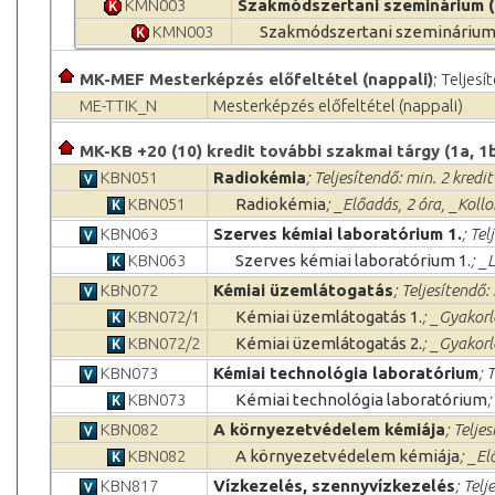
KMN003
Szakmódszertani szeminárium (
KMN003
Szakmódszertani szeminárium
MK-MEF Mesterképzés előfeltétel (nappali)
; Teljesí
ME-TTIK_N
Mesterképzés előfeltétel (nappali)
MK-KB +20 (10) kredit további szakmai tárgy (1a, 1b
KBN051
Radiokémia
; Teljesítendő: min. 2 kredit
KBN051
Radiokémia
; _Előadás, 2 óra, _Koll
KBN063
Szerves kémiai laboratórium 1.
; Tel
KBN063
Szerves kémiai laboratórium 1.
; _
KBN072
Kémiai üzemlátogatás
; Teljesítendő:
KBN072/1
Kémiai üzemlátogatás 1.
; _Gyakorl
KBN072/2
Kémiai üzemlátogatás 2.
; _Gyakorl
KBN073
Kémiai technológia laboratórium
; 
KBN073
Kémiai technológia laboratórium
;
KBN082
A környezetvédelem kémiája
; Telje
KBN082
A környezetvédelem kémiája
; _El
KBN817
Vízkezelés, szennyvízkezelés
; Telj