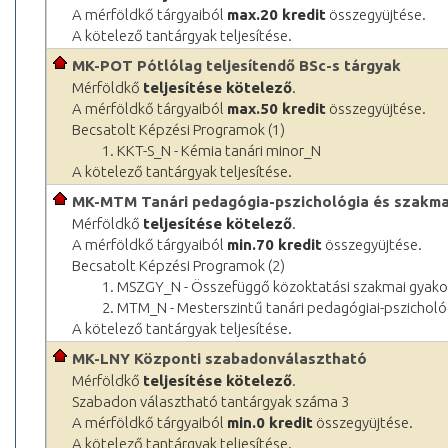
A mérföldkő tárgyaiból
max.20 kredit
összegyüjtése.
A kötelező tantárgyak teljesítése.
MK-POT Pótlólag teljesítendő BSc-s tárgyak
Mérföldkő
teljesítése kötelező
.
A mérföldkő tárgyaiból
max.50 kredit
összegyüjtése.
Becsatolt Képzési Programok (1)
1. KKT-S_N - Kémia tanári minor_N
A kötelező tantárgyak teljesítése.
MK-MTM Tanári pedagógia-pszichológia és szakma
Mérföldkő
teljesítése kötelező
.
A mérföldkő tárgyaiból
min.70 kredit
összegyüjtése.
Becsatolt Képzési Programok (2)
1. MSZGY_N - Összefüggő közoktatási szakmai gyak
2. MTM_N - Mesterszintű tanári pedagógiai-pszichol
A kötelező tantárgyak teljesítése.
MK-LNY Központi szabadonválasztható
Mérföldkő
teljesítése kötelező
.
Szabadon választható tantárgyak száma 3
A mérföldkő tárgyaiból
min.0 kredit
összegyüjtése.
A kötelező tantárgyak teljesítése.