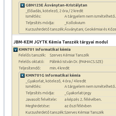
GBN123E Ásványtan-Kristálytan
_Előadás, kötelező, 2 óra / 2 kredit
Ismétlés:
A tárgyelem nem ismételhető.
Teljesítés módja:
_Kollokvium
Kurzushirdető tanszék:
Ásványtani, Geokémiai és Kőze
JBM-KEM JGYTK Kémia Tanszék tárgyai modul
KMN701 Informatikai kémia
Felelős tanszék:
Szerves Kémiai Tanszék
Felelős oktató:
Pálinkó István Dr. (PAIHACS.SZE)
Teljesítendő:
min.4 kredit
KMN701G Informatikai kémia
_Gyakorlat, kötelező, 4 óra / 4 kredit
Ismétlés:
A tárgyelem nem ismételhető.
Teljesítés módja:
_Gyakorlati jegy
Javasolt felvétele:
a képzés 2. félévében.
Meghirdetése:
az őszi félévben
Kurzushirdető tanszék:
Szerves Kémiai Tanszék