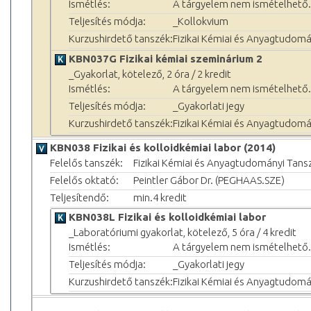
Ismétlés:
A tárgyelem nem ismételhető.
Teljesítés módja:
_Kollokvium
Kurzushirdető tanszék:
Fizikai Kémiai és Anyagtudomá
KBN037G Fizikai kémiai szeminárium 2
_Gyakorlat, kötelező, 2 óra / 2 kredit
Ismétlés:
A tárgyelem nem ismételhető.
Teljesítés módja:
_Gyakorlati jegy
Kurzushirdető tanszék:
Fizikai Kémiai és Anyagtudomá
KBN038 Fizikai és kolloidkémiai labor (2014)
Felelős tanszék:
Fizikai Kémiai és Anyagtudományi Tans
Felelős oktató:
Peintler Gábor Dr. (PEGHAAS.SZE)
Teljesítendő:
min.4 kredit
KBN038L Fizikai és kolloidkémiai labor
_Laboratóriumi gyakorlat, kötelező, 5 óra / 4 kredit
Ismétlés:
A tárgyelem nem ismételhető.
Teljesítés módja:
_Gyakorlati jegy
Kurzushirdető tanszék:
Fizikai Kémiai és Anyagtudomá