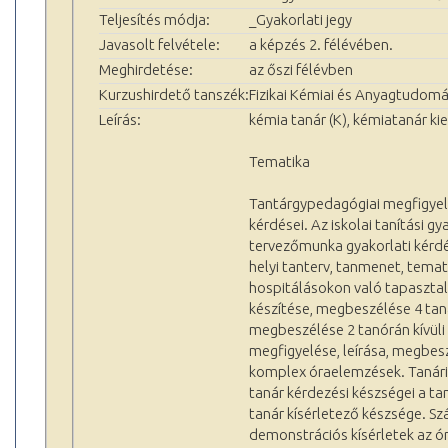
Teljesítés módja:
_Gyakorlati jegy
Javasolt felvétele:
a képzés 2. félévében.
Meghirdetése:
az őszi félévben
Kurzushirdető tanszék:
Fizikai Kémiai és Anyagtudomá
Leírás:
kémia tanár (K), kémiatanár kie
Tematika
Tantárgypedagógiai megfigyelé
kérdései. Az iskolai tanítási 
tervezőmunka gyakorlati kérdés
helyi tanterv, tanmenet, temat
hospitálásokon való tapasztala
készítése, megbeszélése 4 tanár
megbeszélése 2 tanórán kívüli 
megfigyelése, leírása, megbes
komplex óraelemzések. Tanári 
tanár kérdezési készségei a ta
tanár kísérletező készsége. Sz
demonstrációs kísérletek az ór