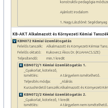
konstruktív pedagógia módszert
Ajánlott irodalom
1. Nagy Lászlóné: Segédanyag 
KB-AKT Alkalmazott és Környezeti Kémiai Tanszék
KBN072 Kémiai üzemlátogatás
Felelős tanszék:
Alkalmazott és Környezeti Kémiai Tans
Felelős oktató:
Kukovecz Ákos Dr. (KUAHACS.SZE)
Teljesítendő:
min.1 kredit
KBN072/1 Kémiai üzemlátogatás 1.
_Gyakorlat, kötelező,
Ismétlés:
A tárgyelem ismételhető.
Teljesítés módja:
_Aláírás
Kurzushirdető tanszék:
Alkalmazott és Környezeti Ké
KBN072/2 Kémiai üzemlátogatás 2.
_Gyakorlat, kötelező, 1 kredit
Ismétlés:
A tárgyelem nem ismételhető.