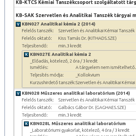
KB-KTCS Kémiai Tanszékcsoport szolgáltatott tár
KB-SAK Szervetlen és Analitikai Tanszék tárgyai 
KBN027 Analitikai kémia 2 (2014)
Felelős tanszék:
Szervetlen és Analitikai Kémiai Tanszék
Felelős oktató:
Kiss Tamás Dr. (KITHADS.SZE)
Teljesítendő:
min.3 kredit
KBN027E Analitikai kémia 2
_Előadás, kötelező, 2 óra / 3 kredit
Ismétlés:
A tárgyelem nem ismételhető.
Teljesítés módja:
_Kollokvium
Kurzushirdető tanszék:
Szervetlen és Analitikai Kémia
KBN028 Műszeres analitikai laboratórium (2014)
Felelős tanszék:
Szervetlen és Analitikai Kémiai Tanszék
Felelős oktató:
Galbács Gábor Dr. (GAGHAES.SZE)
Teljesítendő:
min.3 kredit
KBN028L Műszeres analitikai laboratórium
_Laboratóriumi gyakorlat, kötelező, 4 óra / 3 kredit