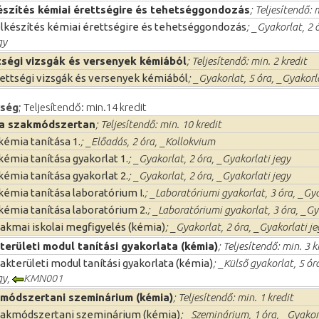
észítés kémiai érettségire és tehetséggondozás
; Teljesítendő: 
lkészítés kémiai érettségire és tehetséggondozás
; _Gyakorlat, 2 
gy
tségi vizsgák és versenyek kémiából
; Teljesítendő: min. 2 kredit
ettségi vizsgák és versenyek kémiából
; _Gyakorlat, 5 óra, _Gyakorl
rség
; Teljesítendő: min.14 kredit
a szakmódszertan
; Teljesítendő: min. 10 kredit
kémia tanítása 1.
; _Előadás, 2 óra, _Kollokvium
kémia tanítása gyakorlat 1.
; _Gyakorlat, 2 óra, _Gyakorlati jegy
kémia tanítása gyakorlat 2.
; _Gyakorlat, 2 óra, _Gyakorlati jegy
kémia tanítása laboratórium I.
; _Laboratóriumi gyakorlat, 3 óra, _Gya
kémia tanítása laboratórium 2.
; _Laboratóriumi gyakorlat, 3 óra, _Gy
akmai iskolai megfigyelés (kémia)
; _Gyakorlat, 2 óra, _Gyakorlati je
területi modul tanítási gyakorlata (kémia)
; Teljesítendő: min. 3 k
akterületi modul tanítási gyakorlata (kémia)
; _Külső gyakorlat, 5 ór
gy,
KMN001
módszertani szeminárium (kémia)
; Teljesítendő: min. 1 kredit
akmódszertani szeminárium (kémia)
; _Szeminárium, 1 óra, _Gyakor