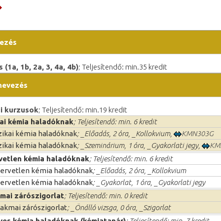
ezés
(1a, 1b, 2a, 3, 4a, 4b)
; Teljesítendő: min.35 kredit
nevezés
i kurzusok
; Teljesítendő: min.19 kredit
kai kémia haladóknak
; Teljesítendő: min. 6 kredit
zikai kémia haladóknak
; _Előadás, 2 óra, _Kollokvium,
KMN303G
zikai kémia haladóknak
; _Szeminárium, 1 óra, _Gyakorlati jegy,
KM
vetlen kémia haladóknak
; Teljesítendő: min. 6 kredit
ervetlen kémia haladóknak
; _Előadás, 2 óra, _Kollokvium
ervetlen kémia haladóknak
; _Gyakorlat, 1 óra, _Gyakorlati jegy
mai zárószigorlat
; Teljesítendő: min. 0 kredit
akmai zárószigorlat
; _Önálló vizsga, 0 óra, _Szigorlat
ves kémia haladóknak (kémiatanár)
; Teljesítendő: min. 7 kredit