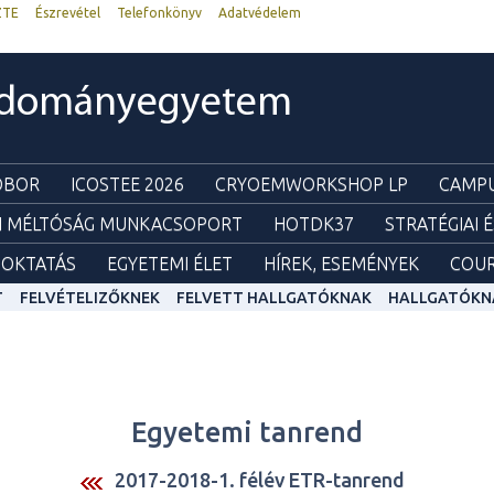
ZTE
Észrevétel
Telefonkönyv
Adatvédelem
udományegyetem
ZOBOR
ICOSTEE 2026
CRYOEMWORKSHOP LP
CAMPU
I MÉLTÓSÁG MUNKACSOPORT
HOTDK37
STRATÉGIAI 
OKTATÁS
EGYETEMI ÉLET
HÍREK, ESEMÉNYEK
COUR
T
FELVÉTELIZŐKNEK
FELVETT HALLGATÓKNAK
HALLGATÓKN
Egyetemi tanrend
2017-2018-1. félév ETR-tanrend