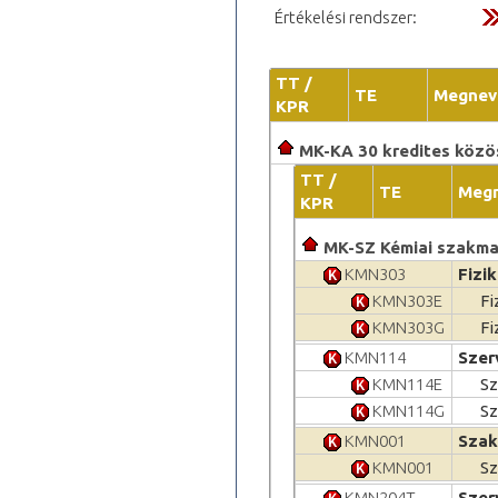
Értékelési rendszer:
TT /
TE
Megnev
KPR
MK-KA 30 kredites közös 
TT /
TE
Meg
KPR
MK-SZ Kémiai szakma
KMN303
Fizi
KMN303E
Fi
KMN303G
Fi
KMN114
Szer
KMN114E
Sz
KMN114G
Sz
KMN001
Szak
KMN001
Sz
KMN204T
Szer