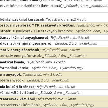
erves kémia haladóknak (kémiatanár)
; _Előadás, 5 óra, _Kollokvium
kémiai szakmai kurzusok
; Teljesítendő: min.2 kredit
orátusi nyelvórák TTK szaknyelv kredites
; Teljesítendő: min. 0 k
ktorátusi nyelvórák TTK szaknyelv kredites
; _Gyakorlat, 2 óra, _Gy
öznapi kémiai anyagismeret
; Teljesítendő: min. 2 kredit
tköznapi kémiai anyagismeret
; _Előadás, 2 óra, _Kollokvium
rnatív energiaforrások
; Teljesítendő: min. 2 kredit
ternatív energiaforrások
; _Előadás, 2 óra, _Kollokvium
rmatikai kémia
; Teljesítendő: min. 4 kredit
formatikai kémia
; _Gyakorlat, 4 óra, _Gyakorlati jegy
rn anyagok
; Teljesítendő: min. 3 kredit
odern anyagok
; _Előadás, 2 óra, _Kollokvium
mia kultúrtörténete
; Teljesítendő: min. 3 kredit
kémia kultúrtörténete
; _Előadás, 2 óra, _Kollokvium
ttantervek kémiából
; Teljesítendő: min. 1 kredit
rettantervek kémiából
; _Gyakorlat, 1 óra, _Gyakorlati jegy