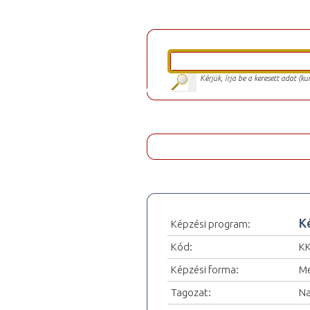
Kérjük, írja be a keresett adat (k
K
Képzési program:
Kód:
K
Képzési forma:
Me
Tagozat:
Na