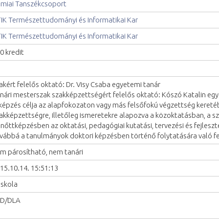
miai Tanszékcsoport
IK Természettudományi és Informatikai Kar
IK Természettudományi és Informatikai Kar
0 kredit
akért felelős oktató: Dr. Visy Csaba egyetemi tanár
nári mesterszak szakképzettségért felelős oktató: Kószó Katalin eg
képzés célja az alapfokozaton vagy más felsőfokú végzettség kereté
akképzettségre, illetőleg ismeretekre alapozva a közoktatásban, a 
lnőttképzésben az oktatási, pedagógiai kutatási, tervezési és fejleszt
vábbá a tanulmányok doktori képzésben történő folytatására való fe
m párosítható, nem tanári
15.10.14. 15:51:13
iskola
hD/DLA