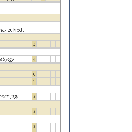
 max.20 kredit
2
ati jegy
4
0
1
rlati jegy
3
3
3