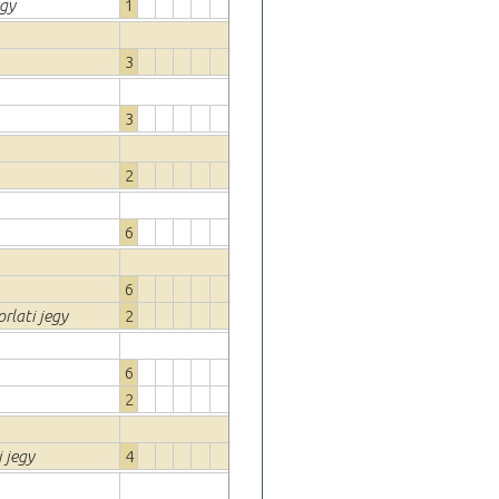
egy
1
3
3
2
6
6
rlati jegy
2
6
2
 jegy
4