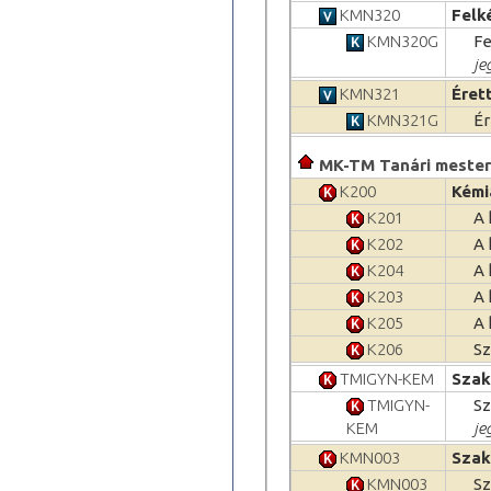
KMN320
Felk
KMN320G
Fe
je
KMN321
Éret
KMN321G
Ér
MK-TM Tanári meste
K200
Kémi
K201
A 
K202
A 
K204
A 
K203
A 
K205
A 
K206
Sz
TMIGYN-KEM
Szak
TMIGYN-
Sz
KEM
je
KMN003
Szak
KMN003
Sz