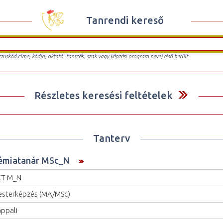
Tanrendi kereső
urzuskód címe, kódja, oktató, tanszék, szak vagy képzési program neve) első betűit.
Részletes keresési feltételek
Tanterv
émiatanár MSc_N
KT-M_N
sterképzés (MA/MSc)
ppali