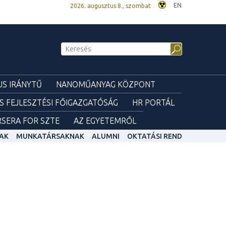
EN
2026. augusztus 8., szombat
S IRÁNYTŰ
NANOMŰANYAG KÖZPONT
ÉS FEJLESZTÉSI FŐIGAZGATÓSÁG
HR PORTÁL
SERA FOR SZTE
AZ EGYETEMRŐL
AK
MUNKATÁRSAKNAK
ALUMNI
OKTATÁSI REND