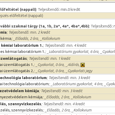
őfeltétel (nappali)
; Teljesítendő: min.0 kredit
pzés előfeltétel (nappali)
vábbi szakmai tárgy (1a, 1b, 2a*, 4a*, 4ba*,4bb)
; Teljesítendő:
émia
; Teljesítendő: min. 2 kredit
okémia
; _Előadás, 2 óra, _Kollokvium
 kémiai laboratórium 1.
; Teljesítendő: min. 4 kredit
es kémiai laboratórium 1.
; _Laboratóriumi gyakorlat, 6 óra, _Gyakorl
üzemlátogatás
; Teljesítendő: min. 1 kredit
i üzemlátogatás 1.
; _Gyakorlat, 0 óra, _Aláírás,
i üzemlátogatás 2.
; _Gyakorlat, 0 óra, _Gyakorlati jegy
technológia laboratórium
; Teljesítendő: min. 3 kredit
i technológia laboratórium
; _Laboratóriumi gyakorlat, 4 óra, _Gyako
ezetvédelem kémiája
; Teljesítendő: min. 3 kredit
rnyezetvédelem kémiája
; _Előadás, 2 óra, _Kollokvium
lés, szennyvízkezelés
; Teljesítendő: min. 4 kredit
zelés, szennyvízkezelés
; _Előadás, 2 óra, _Kollokvium