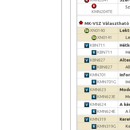
Sz
KMN204TE
MK-VSZ Választható 
XN0140
Lekt
XN0141
Le
KBN711
Hétk
KBN711
Hé
KBN827
Alte
KBN827
Al
KMN701
Info
KMN701G
In
KMN623
Mode
KMN623E
M
KMN624
A ké
KMN624E
A 
KMN319
Kere
KMN319G
Ke