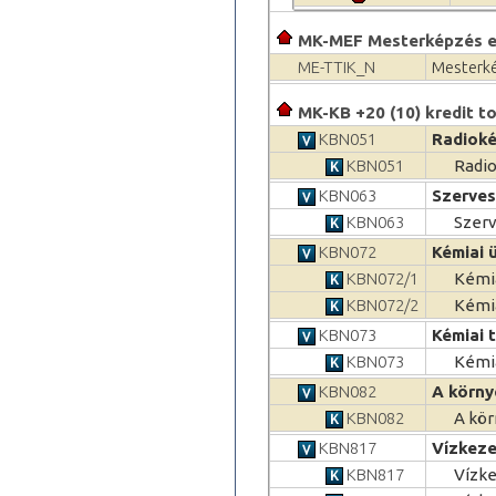
MK-MEF Mesterképzés el
ME-TTIK_N
Mesterké
MK-KB +20 (10) kredit to
KBN051
Radiok
KBN051
Radi
KBN063
Szerves
KBN063
Szerv
KBN072
Kémiai 
KBN072/1
Kémia
KBN072/2
Kémia
KBN073
Kémiai 
KBN073
Kémia
KBN082
A körny
KBN082
A kö
KBN817
Vízkeze
KBN817
Vízke