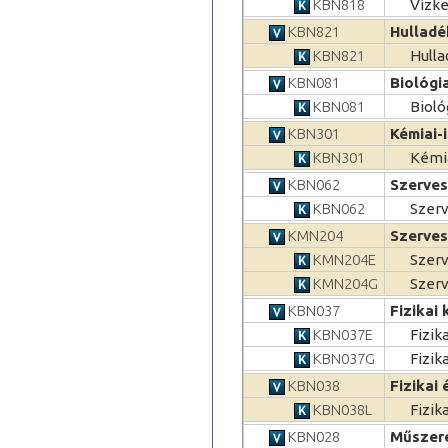
KBN818
Vízke
KBN821
Hulladé
KBN821
Hulla
KBN081
Biológi
KBN081
Bioló
KBN301
Kémiai-
KBN301
Kémia
KBN062
Szerves
KBN062
Szerv
KMN204
Szerves
KMN204E
Szerv
KMN204G
Szerv
KBN037
Fizikai 
KBN037E
Fizik
KBN037G
Fizik
KBN038
Fizikai 
KBN038L
Fizik
KBN028
Műszere