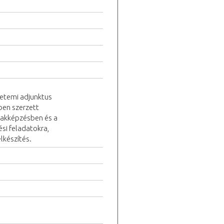
yetemi adjunktus
ben szerzett
szakképzésben és a
ési feladatokra,
lkészítés.