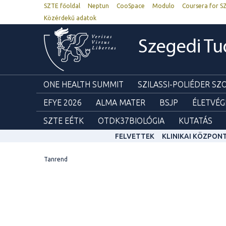
SZTE főoldal
Neptun
CooSpace
Modulo
Coursera for S
Közérdekű adatok
Szegedi T
ONE HEALTH SUMMIT
SZILASSI-POLIÉDER S
EFYE 2026
ALMA MATER
BSJP
ÉLETVÉG
SZTE EÉTK
OTDK37BIOLÓGIA
KUTATÁS
FELVETTEK
KLINIKAI KÖZPON
Tanrend