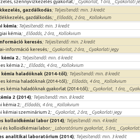
zelés, szennyvízkezelés gyakorlat
; _Gyakorlat, 1 óra, _Gyakorlati j
kkezelés, gazdálkodás
; Teljesítendő: min. 3 kredit
dékkezelés, gazdálkodás
; _Előadás, 2 óra, _Kollokvium
ai kémia
; Teljesítendő: min. 3 kredit
giai kémia
; _Előadás, 2 óra, _Kollokvium
információ keresés
; Teljesítendő: min. 2 kredit
i-információ keresés
; _Gyakorlat, 2 óra, _Gyakorlati jegy
 kémia 2.
; Teljesítendő: min. 6 kredit
es kémia 2.
; _Előadás, 4 óra, _Kollokvium
 kémia haladóknak (2014-től)
; Teljesítendő: min. 8 kredit
es kémia haladóknak (2014-től)
; _Előadás, 4 óra, _Kollokvium
es kémia haladóknak gyakorlat (2014-től)
; _Gyakorlat, 1 óra, _Gyako
kémia 2 (2014)
; Teljesítendő: min. 8 kredit
ai kémia 2
; _Előadás, 4 óra, _Kollokvium
ai kémiai szeminárium 2
; _Gyakorlat, 2 óra, _Gyakorlati jegy
és kolloidkémiai labor (2014)
; Teljesítendő: min. 4 kredit
ai és kolloidkémiai labor
; _Laboratóriumi gyakorlat, 5 óra, _Gyakorlati
s analitikai laboratórium (2014)
; Teljesítendő: min. 3 kredit