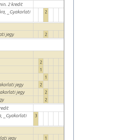
min. 2 kredit
óra, _Gyakorlati
2
ati jegy
2
2
1
1
korlati jegy
2
akorlati jegy
2
gy
2
redit
a, _Gyakorlati
3
lati jegy
1