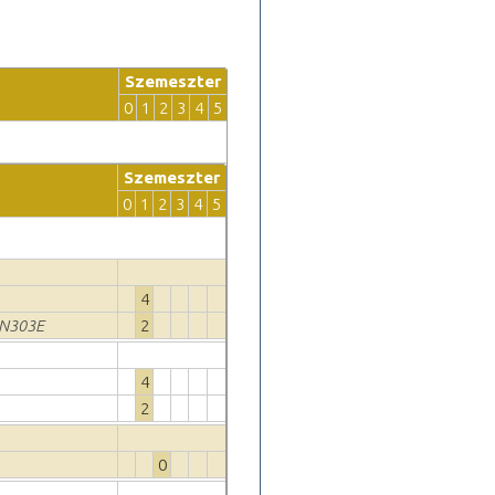
Szemeszter
0
1
2
3
4
5
Szemeszter
0
1
2
3
4
5
4
N303E
2
4
2
0