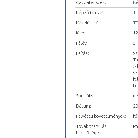
Gazdatanszék:
Ké
Képző intézet:
TT
Kezelési kör:
TT
Kredit:
12
Félév:
5
Leírás:
Sz
Ta
A 
sz
fe
to
Speciális:
ne
Dátum:
20
Felvételi követelmények:
fő
Továbbtanulási
P
lehetõségek: