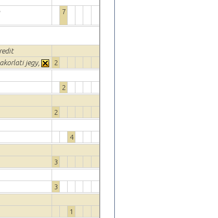
7
redit
akorlati jegy,
2
2
2
4
3
3
1