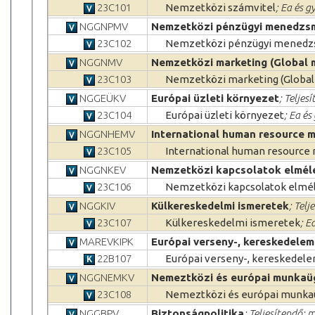
23C101
Nemzetközi számvitel
; Ea és g
NGGNPMV
Nemzetközi pénzügyi menedzs
23C102
Nemzetközi pénzügyi mened
NGGNMV
Nemzetközi marketing (Global 
23C103
Nemzetközi marketing (Global
NGGEÜKV
Európai üzleti környezet
; Teljes
23C104
Európai üzleti környezet
; Ea és
NGGNHEMV
International human resource
23C105
International human resourc
NGGNKEV
Nemzetközi kapcsolatok elmél
23C106
Nemzetközi kapcsolatok elmé
NGGKIV
Külkereskedelmi ismeretek
; Telj
23C107
Külkereskedelmi ismeretek
; E
MAREVKIPK
Európai verseny-, kereskedelem-
22B107
Európai verseny-, kereskedelem
NGGNEMKV
Nemeztközi és európai munkaü
23C108
Nemeztközi és európai munkaü
NGGBPV
Biztonságpolitika
; Teljesítendő: m