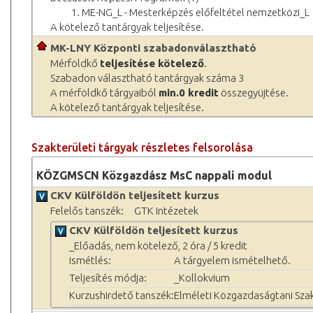
1. ME-NG_L - Mesterképzés előfeltétel nemzetközi_L
A kötelező tantárgyak teljesítése.
MK-LNY Központi szabadonválasztható
Mérföldkő
teljesítése kötelező
.
Szabadon választható tantárgyak száma 3
A mérföldkő tárgyaiból
min.0 kredit
összegyüjtése.
A kötelező tantárgyak teljesítése.
Szakterületi tárgyak részletes felsorolása
KÖZGMSCN Közgazdász MsC nappali modul
CKV Külföldön teljesített kurzus
Felelős tanszék:
GTK Intézetek
CKV Külföldön teljesített kurzus
_Előadás, nem kötelező, 2 óra / 5 kredit
Ismétlés:
A tárgyelem ismételhető.
Teljesítés módja:
_Kollokvium
Kurzushirdető tanszék:
Elméleti Közgazdaságtani Sza