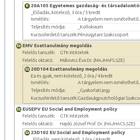
20A105 Egyetemes gazdaság- és társadalomtö
_Előadás, kötelező, 3 óra / 5 kredit
Ismétlés:
A tárgyelem nem ismételhető.
Teljesítés módja:
_Kollokvium
Kurzushirdető tanszék:
Pénzügytani Szakcsoport
EMV Esettanulmány megoldás
Felelős tanszék:
GTK Intézetek
Felelős oktató:
Málovics Éva Dr. (MAJHAFS.SZE)
20D104 Esettanulmány megoldás
Ea és gyak, nem kötelező, 2 óra / 4 kredit
Ismétlés:
A tárgyelem nem ismételhető.
Teljesítés módja:
_Gyakorlati jegy
Kurzushirdető tanszék:
Gazdaságpszichológiai Szakcs
EUSEPV EU Social and Employment policy
Felelős tanszék:
GTK Intézetek
Felelős oktató:
Hajdú József Prof. Dr. (HAJHACS.SZE)
23D102 EU Social and Employment policy
_Előadás, nem kötelező, 2 óra / 4 kredit