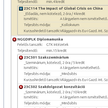
Teljesítendő:
min.4 kredit
23C114 The Impact of Global Crisis on China
_Előadás, nem kötelező, 2 óra / 4 kredit
Ismétlés:
A tárgyelem nem ismételhető.
Teljesítés módja:
_Kollokvium
Kurzushirdető tanszék:
Világgazd-i és Eu-i Gazd. Int. S
NGGDIPLK Diplomamunka
Felelős tanszék:
GTK Intézetek
Teljesítendő:
min.15 kredit
23C501 Szakszeminárium
_Szeminárium, kötelező, 2 óra / 5 kredit
Ismétlés:
A tárgyelem ismételhető.
Teljesítés módja:
_Minősítés
Kurzushirdető tanszék:
Világgazd-i és Eu-i Gazd. Int. S
23C502 Szakdolgozat konzultáció
_Szeminárium, kötelező, 2 óra / 10 kredit
Ismétlés:
A tárgyelem nem ismételhető.
Teljesítés módja:
_Minősítés