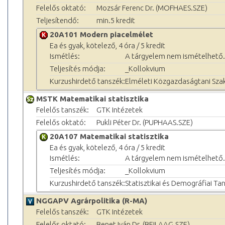
Felelős oktató:
Mozsár Ferenc Dr. (MOFHAES.SZE)
Teljesítendő:
min.5 kredit
20A101 Modern piacelmélet
Ea és gyak, kötelező, 4 óra / 5 kredit
Ismétlés:
A tárgyelem nem ismételhető.
Teljesítés módja:
_Kollokvium
Kurzushirdető tanszék:
Elméleti Közgazdaságtani Sza
MSTK Matematikai statisztika
Felelős tanszék:
GTK Intézetek
Felelős oktató:
Pukli Péter Dr. (PUPHAAS.SZE)
20A107 Matematikai statisztika
Ea és gyak, kötelező, 4 óra / 5 kredit
Ismétlés:
A tárgyelem nem ismételhető.
Teljesítés módja:
_Kollokvium
Kurzushirdető tanszék:
Statisztikai és Demográfiai Ta
NGGAPV Agrárpolitika (R-MA)
Felelős tanszék:
GTK Intézetek
Felelős oktató:
Benet Iván Dr. (BEILAAG.SZE)