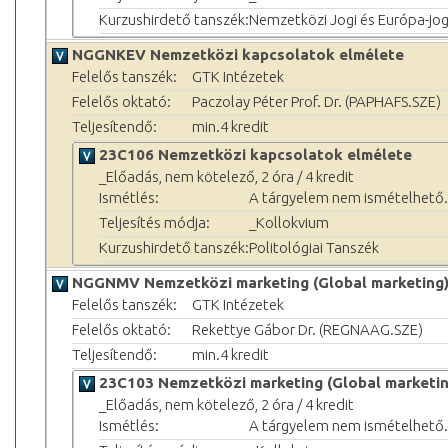
Kurzushirdető tanszék:
Nemzetközi Jogi és Európa-jog
NGGNKEV Nemzetközi kapcsolatok elmélete
Felelős tanszék:
GTK Intézetek
Felelős oktató:
Paczolay Péter Prof. Dr. (PAPHAFS.SZE)
Teljesítendő:
min.4 kredit
23C106 Nemzetközi kapcsolatok elmélete
_Előadás, nem kötelező, 2 óra / 4 kredit
Ismétlés:
A tárgyelem nem ismételhető.
Teljesítés módja:
_Kollokvium
Kurzushirdető tanszék:
Politológiai Tanszék
NGGNMV Nemzetközi marketing (Global marketing
Felelős tanszék:
GTK Intézetek
Felelős oktató:
Rekettye Gábor Dr. (REGNAAG.SZE)
Teljesítendő:
min.4 kredit
23C103 Nemzetközi marketing (Global marketin
_Előadás, nem kötelező, 2 óra / 4 kredit
Ismétlés:
A tárgyelem nem ismételhető.