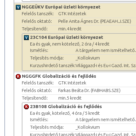
NGGEÜKV Európai üzleti környezet
Felelős tanszék:
GTK Intézetek
Felelős oktató:
Pelle Anita Ágnes Dr. (PEAEAH.J.SZE)
Teljesítendő:
min.4 kredit
23C104 Európai üzleti környezet
Ea és gyak, nem kötelező, 2 óra / 4 kredit
Ismétlés:
A tárgyelem nem ismételhető.
Teljesítés módja:
_Kollokvium
Kurzushirdető tanszék:
Világgazd-i és Eu-i Gazd. Int. S
NGGGFK Globalizáció és fejlődés
Felelős tanszék:
GTK Intézetek
Felelős oktató:
Farkas Beáta Dr. (FABHABS.SZE)
Teljesítendő:
min.5 kredit
23B108 Globalizáció és fejlődés
Ea és gyak, kötelező, 4 óra / 5 kredit
Ismétlés:
A tárgyelem nem ismételhető.
Teljesítés módja:
_Kollokvium
Kurzushirdető tanszék:
Világgazd-i és Eu-i Gazd. Int. S