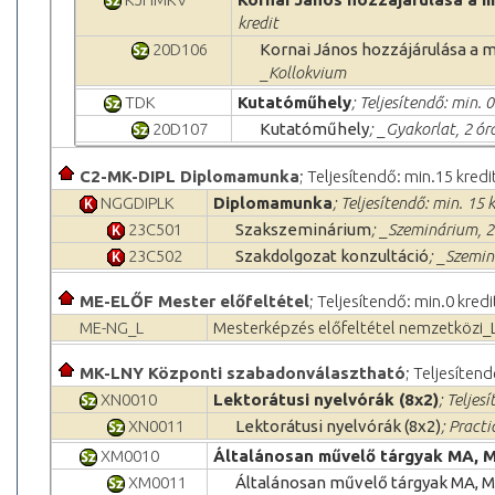
kredit
20D106
Kornai János hozzájárulása a
_Kollokvium
TDK
Kutatóműhely
; Teljesítendő: min. 0
20D107
Kutatóműhely
; _Gyakorlat, 2 ór
C2-MK-DIPL Diplomamunka
; Teljesítendő: min.15 kredi
NGGDIPLK
Diplomamunka
; Teljesítendő: min. 15 
23C501
Szakszeminárium
; _Szeminárium, 2
23C502
Szakdolgozat konzultáció
; _Szemin
ME-ELŐF Mester előfeltétel
; Teljesítendő: min.0 kredi
ME-NG_L
Mesterképzés előfeltétel nemzetközi_
MK-LNY Központi szabadonválasztható
; Teljesítend
XN0010
Lektorátusi nyelvórák (8x2)
; Teljes
XN0011
Lektorátusi nyelvórák (8x2)
; Practi
XM0010
Általánosan művelő tárgyak MA, 
XM0011
Általánosan művelő tárgyak MA, 