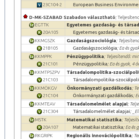
23C104-2
European Business Environme
D-MK-SZABAD Szabadon választható
; Teljesíten
EGTTK
Egyetemes gazdaság- és társa
20A105
Egyetemes gazdaság- és társa
KKMGSZK
Gazdaságszociológia
; Teljesíten
21B105
Gazdaságszociológia
; Ea és gya
KKMPPK
Pénzügypolitika
; Teljesítendő: min
21C101
Pénzügypolitika
; Ea és gyak, 4 
KKMTPSZPV
Társadalompolitika-szociálpoli
21C103
Társadalompolitika-szociálpoli
KKMÖKGV
Önkormányzati gazdálkodás
; T
21C104
Önkormányzati gazdálkodás
; E
KKMTEAV
Társadalomelmélet alapjai
; Telj
21C304
Társadalomelmélet alapjai
; _E
MSTK
Matematikai statisztika
; Teljesí
20A107
Matematikai statisztika
; Ea és 
RKGRIPK
Regionális innovációpolitika
; Te