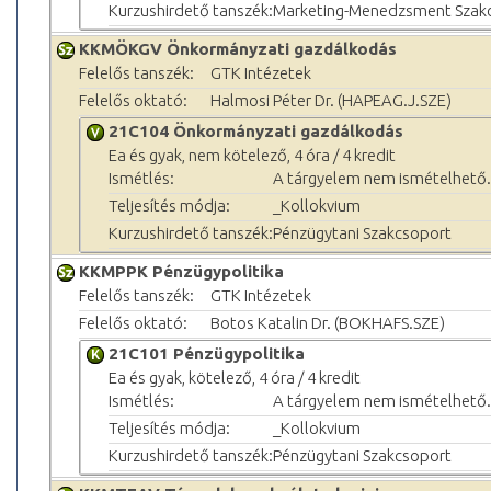
Kurzushirdető tanszék:
Marketing-Menedzsment Szak
KKMÖKGV Önkormányzati gazdálkodás
Felelős tanszék:
GTK Intézetek
Felelős oktató:
Halmosi Péter Dr. (HAPEAG.J.SZE)
21C104 Önkormányzati gazdálkodás
Ea és gyak, nem kötelező, 4 óra / 4 kredit
Ismétlés:
A tárgyelem nem ismételhető.
Teljesítés módja:
_Kollokvium
Kurzushirdető tanszék:
Pénzügytani Szakcsoport
KKMPPK Pénzügypolitika
Felelős tanszék:
GTK Intézetek
Felelős oktató:
Botos Katalin Dr. (BOKHAFS.SZE)
21C101 Pénzügypolitika
Ea és gyak, kötelező, 4 óra / 4 kredit
Ismétlés:
A tárgyelem nem ismételhető.
Teljesítés módja:
_Kollokvium
Kurzushirdető tanszék:
Pénzügytani Szakcsoport