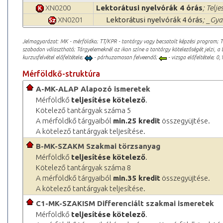
XN0200
Lektorátusi nyelvórák 4 órás
; Telje
XN0201
Lektorátusi nyelvórák 4 órás
; _Gya
Jelmagyarázat: MK - mérföldko; TT/KPR - tantárgy vagy becsatolt képzési program; 
szabadon választható; Tárgyelemeknél az ikon színe a tantárgy kötelezőségét jelzi, a 
kurzusfelvétel előfeltétele;
- párhuzamosan felveendő;
- vizsga előfeltétele; 0,1
Mérföldkő-struktúra
A-MK-ALAP Alapozó ismeretek
Mérföldkő
teljesítése kötelező
.
Kötelező tantárgyak száma 5
A mérföldkő tárgyaiból
min.25 kredit
összegyüjtése.
A kötelező tantárgyak teljesítése.
B-MK-SZAKM Szakmai törzsanyag
Mérföldkő
teljesítése kötelező
.
Kötelező tantárgyak száma 8
A mérföldkő tárgyaiból
min.35 kredit
összegyüjtése.
A kötelező tantárgyak teljesítése.
C1-MK-SZAKISM Differenciált szakmai ismeretek
Mérföldkő
teljesítése kötelező
.