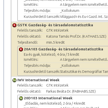
Ismétlés:
A tárgyelem nem ismételhető.
Teljesítés módja:
_Kollokvium
Kurzushirdető tanszék:
Világgazd-i és Eu-i Gazd. Int. S
GSTK Gazdaság- és társadalomstatisztika
Felelős tanszék:
GTK Intézetek
Felelős oktató:
Katona Tamás Prof.Dr. (KATHAES.SZE)
Teljesítendő:
min.5 kredit
20A103 Gazdaság- és társadalomstatisztika
Ea és gyak, kötelező, 4 óra / 5 kredit
Ismétlés:
A tárgyelem nem ismételhető.
Teljesítés módja:
_Kollokvium
Kurzushirdető tanszék:
Statisztikai és Demográfiai Ta
IWV International Week
Felelős tanszék:
GTK Intézetek
Felelős oktató:
Farkas Beáta Dr. (FABHABS.SZE)
20D103 International Week
_Előadás, nem kötelező, 2 óra / 4 kredit