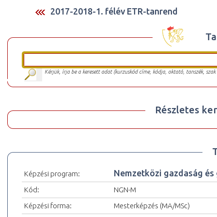
2017-2018-1. félév ETR-tanrend
Ta
Kérjük, írja be a keresett adat (kurzuskód címe, kódja, oktató, tanszék, szak
Részletes ker
Nemzetközi gazdaság és
Képzési program:
Kód:
NGN-M
Képzési forma:
Mesterképzés (MA/MSc)