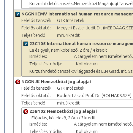
Kurzushirdető tanszék:
Nemzetközi Magánjogi Tanszé
NGGNHEMV International human resource manage
Felelős tanszék:
GTK Intézetek
Felelős oktató:
Megyeri Eszter Judit Dr. (MEEOAAG.SZE
Teljesítendő:
min.4 kredit
23C105 International human resource manage
Ea és gyak, nem kötelező, 2 óra / 4 kredit
Ismétlés:
A tárgyelem nem ismételhető.
Teljesítés módja:
_Kollokvium
Kurzushirdető tanszék:
Világgazd-i és Eu-i Gazd. Int. S
NGGNJK Nemzetközi jog alapjai
Felelős tanszék:
GTK Intézetek
Felelős oktató:
Bodnár László Prof. Dr. (BOLHAKS.SZE)
Teljesítendő:
min.3 kredit
23B102 Nemzetközi jog alapjai
_Előadás, kötelező, 2 óra / 3 kredit
Ismétlés:
A tárgyelem nem ismételhető.
Teljesítés módja:
_Kollokvium