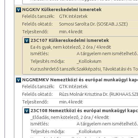
NGGKIV Külkereskedelmi ismeretek
Felelős tanszék:
GTK Intézetek
Felelős oktató:
Somosi Sarolta Dr. (SOSEAB.J.SZE)
Teljesítendő:
min.4 kredit
23C107 Külkereskedelmi ismeretek
Ea és gyak, nem kötelező, 2 óra / 4 kredit
Ismétlés:
A tárgyelem nem ismételhető.
Teljesítés módja:
_Kollokvium
Kurzushirdető tanszék:
Szakképzési, Távoktatási és 
NGGNEMKV Nemeztközi és európai munkaügyi kap
Felelős tanszék:
GTK Intézetek
Felelős oktató:
Rúzs Molnár Krisztina Dr. (RUKHAAS.SZ
Teljesítendő:
min.4 kredit
23C108 Nemeztközi és európai munkaügyi kap
_Előadás, nem kötelező, 2 óra / 4 kredit
Ismétlés:
A tárgyelem nem ismételhető.
Teljesítés módja:
_Kollokvium