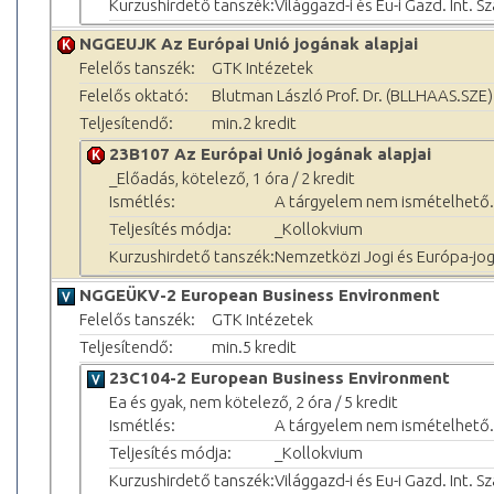
Kurzushirdető tanszék:
Világgazd-i és Eu-i Gazd. Int. S
NGGEUJK Az Európai Unió jogának alapjai
Felelős tanszék:
GTK Intézetek
Felelős oktató:
Blutman László Prof. Dr. (BLLHAAS.SZE)
Teljesítendő:
min.2 kredit
23B107 Az Európai Unió jogának alapjai
_Előadás, kötelező, 1 óra / 2 kredit
Ismétlés:
A tárgyelem nem ismételhető.
Teljesítés módja:
_Kollokvium
Kurzushirdető tanszék:
Nemzetközi Jogi és Európa-jog
NGGEÜKV-2 European Business Environment
Felelős tanszék:
GTK Intézetek
Teljesítendő:
min.5 kredit
23C104-2 European Business Environment
Ea és gyak, nem kötelező, 2 óra / 5 kredit
Ismétlés:
A tárgyelem nem ismételhető.
Teljesítés módja:
_Kollokvium
Kurzushirdető tanszék:
Világgazd-i és Eu-i Gazd. Int. S