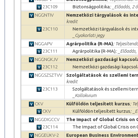
23C109
Biztonságpolitika
; _Előadás, 2 
NGGNTIV
Nemzetközi tárgyalások és int
kredit
23C110
Nemzetközi tárgyalások és int
_Gyakorlati jegy
NGGAPV
Agrárpolitika (R-MA)
; Teljesítend
23C111
Agrárpolitika (R-MA)
; _Előadás,
NGGNGKJV
Nemzetközi gazdasági kapcsol
23C112
Nemzetközi gazdasági kapcsol
NGGSZSZTVV
Szolgáltatások és szellemi te
kredit
23C113
Szolgáltatások és szellemi te
_Kollokvium
CKV
Külföldön teljesített kurzus
; Te
CKV
Külföldön teljesített kurzus
; _
NGGDIGCCV
The Impact of Global Crisis on 
23C114
The Impact of Global Crisis on 
NGGEÜKV-2
European Business Environmen