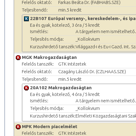
Felelős oktató:
Farkas Beáta Dr. (FABHABS.SZE)
Teljesítendő:
min.5 kredit
22B107 Európai verseny-, kereskedelem-, és ipa
Ea és gyak, kötelező, 3 óra / 5 kredit
Ismétlés:
A tárgyelem nem ismételhető.
Teljesítés módja:
_Kollokvium
Kurzushirdető tanszék:
Világgazd-i és Eu-i Gazd. Int. S
MGK Makrogazdaságtan
Felelős tanszék:
GTK Intézetek
Felelős oktató:
Czagány László Dr. (CZLHAAS.SZE)
Teljesítendő:
min.5 kredit
20A102 Makrogazdaságtan
Ea és gyak, kötelező, 4 óra / 5 kredit
Ismétlés:
A tárgyelem nem ismételhető.
Teljesítés módja:
_Kollokvium
Kurzushirdető tanszék:
Elméleti Közgazdaságtani Sza
MPK Modern piacelmélet
Felelős tanszék:
GTK Intézetek