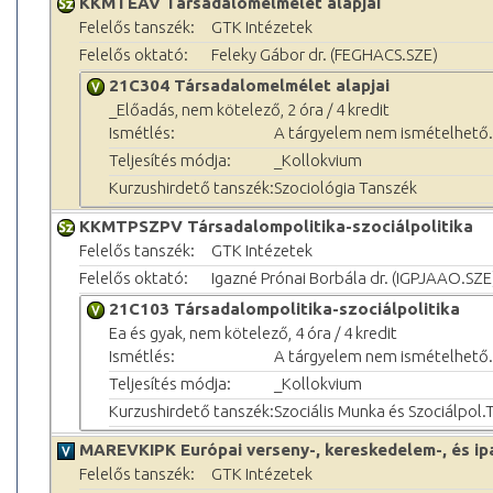
KKMTEAV Társadalomelmélet alapjai
Felelős tanszék:
GTK Intézetek
Felelős oktató:
Feleky Gábor dr. (FEGHACS.SZE)
21C304 Társadalomelmélet alapjai
_Előadás, nem kötelező, 2 óra / 4 kredit
Ismétlés:
A tárgyelem nem ismételhető.
Teljesítés módja:
_Kollokvium
Kurzushirdető tanszék:
Szociológia Tanszék
KKMTPSZPV Társadalompolitika-szociálpolitika
Felelős tanszék:
GTK Intézetek
Felelős oktató:
Igazné Prónai Borbála dr. (IGPJAAO.SZE
21C103 Társadalompolitika-szociálpolitika
Ea és gyak, nem kötelező, 4 óra / 4 kredit
Ismétlés:
A tárgyelem nem ismételhető.
Teljesítés módja:
_Kollokvium
Kurzushirdető tanszék:
Szociális Munka és Szociálpol.
MAREVKIPK Európai verseny-, kereskedelem-, és ipa
Felelős tanszék:
GTK Intézetek