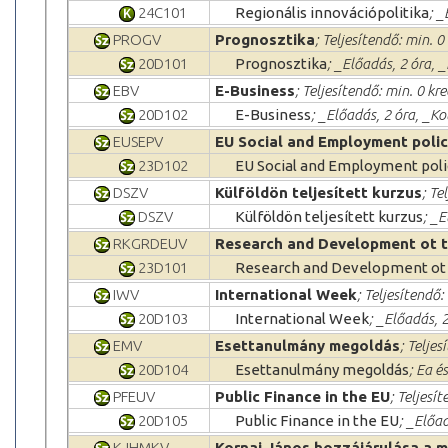
24C101
Regionális innovációpolitika
; _
PROGV
Prognosztika
; Teljesítendő: min. 0
20D101
Prognosztika
; _Előadás, 2 óra, 
EBV
E-Business
; Teljesítendő: min. 0 kre
20D102
E-Business
; _Előadás, 2 óra, _K
EUSEPV
EU Social and Employment poli
23D102
EU Social and Employment poli
DSZV
Külföldön teljesített kurzus
; Te
DSZV
Külföldön teljesített kurzus
; _
RKGRDEUV
Research and Development ot 
23D101
Research and Development ot
IWV
International Week
; Teljesítendő:
20D103
International Week
; _Előadás, 
EMV
Esettanulmány megoldás
; Teljes
20D104
Esettanulmány megoldás
; Ea é
PFEUV
Public Finance in the EU
; Teljesí
20D105
Public Finance in the EU
; _Előa
KJHMKV
Kornai János hozzájárulása a