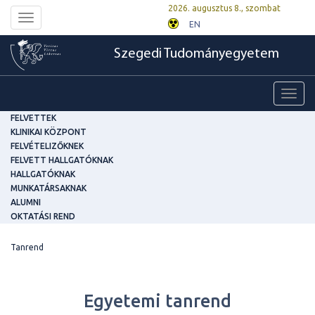
2026. augusztus 8., szombat
Toggle
EN
navigation
Szegedi Tudományegyetem
Toggl
navig
FELVETTEK
KLINIKAI KÖZPONT
FELVÉTELIZŐKNEK
FELVETT HALLGATÓKNAK
HALLGATÓKNAK
MUNKATÁRSAKNAK
ALUMNI
OKTATÁSI REND
Tanrend
Egyetemi tanrend