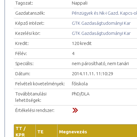
Tagozat:
Nappali
Gazdatanszék:
Pénzügyek és Nk-i Gazd. Kapcs-ok
Képző intézet:
GTK Gazdaságtudományi Kar
Kezelési kör:
GTK Gazdaságtudományi Kar
Kredit:
120 kredit
Félév:
4
Speciális:
nem párosítható, nem tanári
Dátum:
2014.11.11. 11:10:29
Felvételi követelmények:
főiskola
Továbbtanulási
PhD/DLA
lehetõségek:
Értékelési rendszer:
TT /
TE
Megnevezés
KPR