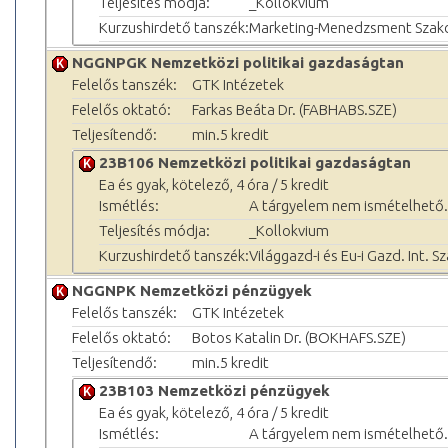
Teljesítés módja:
_Kollokvium
Kurzushirdető tanszék:
Marketing-Menedzsment Szak
NGGNPGK Nemzetközi politikai gazdaságtan
Felelős tanszék:
GTK Intézetek
Felelős oktató:
Farkas Beáta Dr. (FABHABS.SZE)
Teljesítendő:
min.5 kredit
23B106 Nemzetközi politikai gazdaságtan
Ea és gyak, kötelező, 4 óra / 5 kredit
Ismétlés:
A tárgyelem nem ismételhető.
Teljesítés módja:
_Kollokvium
Kurzushirdető tanszék:
Világgazd-i és Eu-i Gazd. Int. S
NGGNPK Nemzetközi pénzügyek
Felelős tanszék:
GTK Intézetek
Felelős oktató:
Botos Katalin Dr. (BOKHAFS.SZE)
Teljesítendő:
min.5 kredit
23B103 Nemzetközi pénzügyek
Ea és gyak, kötelező, 4 óra / 5 kredit
Ismétlés:
A tárgyelem nem ismételhető.