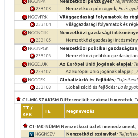
NGGNPK
Nemzetközi pénzügyek
; Teljesítendő
23B103
Nemzetközi pénzügyek
; Ea és gya
NGGVFRK
Világgazdasági folyamatok és rég
23B104
Világgazdasági folyamatok és régi
NGGNGIIK
Nemzetközi gazdasági intézmények
23B105
Nemzetközi gazdasági intézménye
NGGNPGK
Nemzetközi politikai gazdaságtan
23B106
Nemzetközi politikai gazdaságtan
NGGEUJK
Az Európai Unió jogának alapjai
; T
23B107
Az Európai Unió jogának alapjai
; _
NGGGFK
Globalizáció és fejlődés
; Teljesítend
23B108
Globalizáció és fejlődés
; Ea és gya
C1-MK-SZAKISM Differenciált szakmai ismeretek
; 
TT /
TE
Megnevezés
KPR
C1-MK-NÜMM Nemzetközi üzleti menedzsment
;
NGGNSZV
Nemzetközi számvitel
; Teljesíten