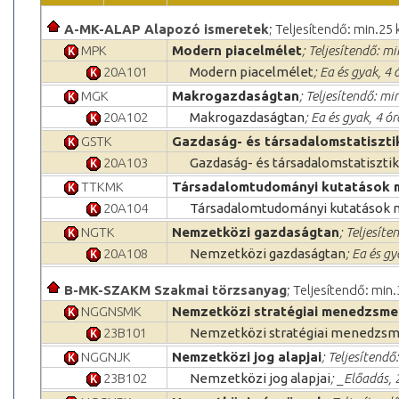
A-MK-ALAP Alapozó ismeretek
; Teljesítendő: min.25 
MPK
Modern piacelmélet
; Teljesítendő: mi
20A101
Modern piacelmélet
; Ea és gyak, 4
MGK
Makrogazdaságtan
; Teljesítendő: min
20A102
Makrogazdaságtan
; Ea és gyak, 4 ó
GSTK
Gazdaság- és társadalomstatiszti
20A103
Gazdaság- és társadalomstatiszti
TTKMK
Társadalomtudományi kutatások 
20A104
Társadalomtudományi kutatások 
NGTK
Nemzetközi gazdaságtan
; Teljesíte
20A108
Nemzetközi gazdaságtan
; Ea és g
B-MK-SZAKM Szakmai törzsanyag
; Teljesítendő: min.
NGGNSMK
Nemzetközi stratégiai menedzsme
23B101
Nemzetközi stratégiai menedzs
NGGNJK
Nemzetközi jog alapjai
; Teljesítendő
23B102
Nemzetközi jog alapjai
; _Előadás, 