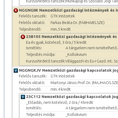
Kurzushirdető tanszék:
Munkajogi és Szociális Jogi Ta
NGGNGIIK Nemzetközi gazdasági intézmények és i
Felelős tanszék:
GTK Intézetek
Felelős oktató:
Farkas Beáta Dr. (FABHABS.SZE)
Teljesítendő:
min.5 kredit
23B105 Nemzetközi gazdasági intézmények és 
Ea és gyak, kötelező, 3 óra / 5 kredit
Ismétlés:
A tárgyelem nem ismételhető.
Teljesítés módja:
_Kollokvium
Kurzushirdető tanszék:
Világgazd-i és Eu-i Gazd. Int. S
NGGNGKJV Nemzetközi gazdasági kapcsolatok jo
Felelős tanszék:
GTK Intézetek
Felelős oktató:
Martonyi János Prof. Dr. (MAJHAOS.SZE
Teljesítendő:
min.4 kredit
23C112 Nemzetközi gazdasági kapcsolatok jo
_Előadás, nem kötelező, 2 óra / 4 kredit
Ismétlés:
A tárgyelem nem ismételhető.
Teljesítés módja:
_Kollokvium