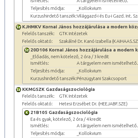
Ismétlés:
A tárgyelem ismételhető.
Teljesítés módja:
_Kollokvium
Kurzushirdető tanszék:
Világgazd-i és Eu-i Gazd. Int. S
KJHMKV Kornai János hozzájárulása a modern kö
Felelős tanszék:
GTK Intézetek
Felelős oktató:
Szakálné Dr. Kanó Izabella (KAIHAAS.SZ
20D106 Kornai János hozzájárulása a modern
_Előadás, nem kötelező, 2 óra / 3 kredit
Ismétlés:
A tárgyelem nem ismételhető.
Teljesítés módja:
_Kollokvium
Kurzushirdető tanszék:
Pénzügytani Szakcsoport
KKMGSZK Gazdaságszociológia
Felelős tanszék:
GTK Intézetek
Felelős oktató:
Hetesi Erzsébet Dr. (HEEJABF.SZE)
21B105 Gazdaságszociológia
Ea és gyak, kötelező, 2 óra / 4 kredit
Ismétlés:
A tárgyelem nem ismételhető.
Teljesítés módja:
_Kollokvium