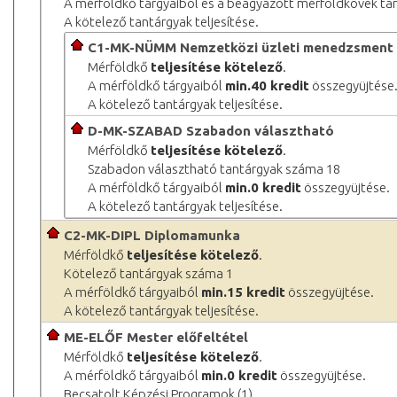
A mérföldkő tárgyaiból és a beágyazott mérföldkövek tá
A kötelező tantárgyak teljesítése.
C1-MK-NÜMM Nemzetközi üzleti menedzsment
Mérföldkő
teljesítése kötelező
.
A mérföldkő tárgyaiból
min.40 kredit
összegyüjtése
A kötelező tantárgyak teljesítése.
D-MK-SZABAD Szabadon választható
Mérföldkő
teljesítése kötelező
.
Szabadon választható tantárgyak száma 18
A mérföldkő tárgyaiból
min.0 kredit
összegyüjtése.
A kötelező tantárgyak teljesítése.
C2-MK-DIPL Diplomamunka
Mérföldkő
teljesítése kötelező
.
Kötelező tantárgyak száma 1
A mérföldkő tárgyaiból
min.15 kredit
összegyüjtése.
A kötelező tantárgyak teljesítése.
ME-ELŐF Mester előfeltétel
Mérföldkő
teljesítése kötelező
.
A mérföldkő tárgyaiból
min.0 kredit
összegyüjtése.
Becsatolt Képzési Programok (1)