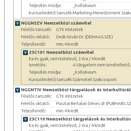
Teljesítés módja:
_Kollokvium
Kurzushirdető tanszék:
Marketing-Menedzsment Szak
NGGNSZV Nemzetközi számvitel
Felelős tanszék:
GTK Intézetek
Felelős oktató:
Deák István Dr. (DEIHAAS.SZE)
Teljesítendő:
min.4 kredit
23C101 Nemzetközi számvitel
Ea és gyak, nem kötelező, 2 óra / 4 kredit
Ismétlés:
A tárgyelem nem ismételhető.
Teljesítés módja:
_Kollokvium
Kurzushirdető tanszék:
Számviteli Szakcsoport
NGGNTIV Nemzetközi tárgyalások és interkultúrál
Felelős tanszék:
GTK Intézetek
Felelős oktató:
Pusztai Bertalan Dénes dr (PUBHABS.S
Teljesítendő:
min.4 kredit
23C110 Nemzetközi tárgyalások és interkultúr
Ea és gyak, nem kötelező, 2 óra / 4 kredit