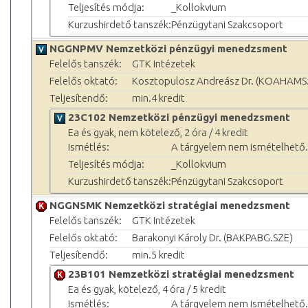
Teljesítés módja:
_Kollokvium
Kurzushirdető tanszék:
Pénzügytani Szakcsoport
NGGNPMV Nemzetközi pénzügyi menedzsment
Felelős tanszék:
GTK Intézetek
Felelős oktató:
Kosztopulosz Andreász Dr. (KOAHAMS
Teljesítendő:
min.4 kredit
23C102 Nemzetközi pénzügyi menedzsment
Ea és gyak, nem kötelező, 2 óra / 4 kredit
Ismétlés:
A tárgyelem nem ismételhető.
Teljesítés módja:
_Kollokvium
Kurzushirdető tanszék:
Pénzügytani Szakcsoport
NGGNSMK Nemzetközi stratégiai menedzsment
Felelős tanszék:
GTK Intézetek
Felelős oktató:
Barakonyi Károly Dr. (BAKPABG.SZE)
Teljesítendő:
min.5 kredit
23B101 Nemzetközi stratégiai menedzsment
Ea és gyak, kötelező, 4 óra / 5 kredit
Ismétlés:
A tárgyelem nem ismételhető.