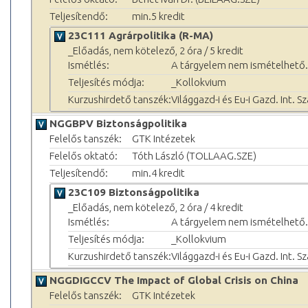
Teljesítendő:
min.5 kredit
23C111 Agrárpolitika (R-MA)
_Előadás, nem kötelező, 2 óra / 5 kredit
Ismétlés:
A tárgyelem nem ismételhető.
Teljesítés módja:
_Kollokvium
Kurzushirdető tanszék:
Világgazd-i és Eu-i Gazd. Int. S
NGGBPV Biztonságpolitika
Felelős tanszék:
GTK Intézetek
Felelős oktató:
Tóth László (TOLLAAG.SZE)
Teljesítendő:
min.4 kredit
23C109 Biztonságpolitika
_Előadás, nem kötelező, 2 óra / 4 kredit
Ismétlés:
A tárgyelem nem ismételhető.
Teljesítés módja:
_Kollokvium
Kurzushirdető tanszék:
Világgazd-i és Eu-i Gazd. Int. S
NGGDIGCCV The Impact of Global Crisis on China
Felelős tanszék:
GTK Intézetek