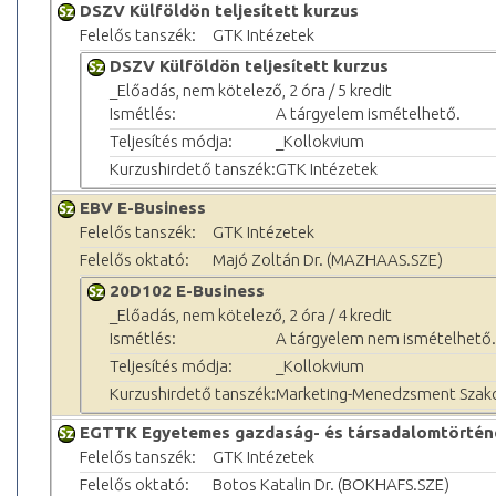
DSZV Külföldön teljesített kurzus
Felelős tanszék:
GTK Intézetek
DSZV Külföldön teljesített kurzus
_Előadás, nem kötelező, 2 óra / 5 kredit
Ismétlés:
A tárgyelem ismételhető.
Teljesítés módja:
_Kollokvium
Kurzushirdető tanszék:
GTK Intézetek
EBV E-Business
Felelős tanszék:
GTK Intézetek
Felelős oktató:
Majó Zoltán Dr. (MAZHAAS.SZE)
20D102 E-Business
_Előadás, nem kötelező, 2 óra / 4 kredit
Ismétlés:
A tárgyelem nem ismételhető.
Teljesítés módja:
_Kollokvium
Kurzushirdető tanszék:
Marketing-Menedzsment Szak
EGTTK Egyetemes gazdaság- és társadalomtörtén
Felelős tanszék:
GTK Intézetek
Felelős oktató:
Botos Katalin Dr. (BOKHAFS.SZE)