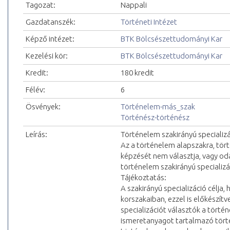
Tagozat:
Nappali
Gazdatanszék:
Történeti Intézet
Képző intézet:
BTK Bölcsészettudományi Kar
Kezelési kör:
BTK Bölcsészettudományi Kar
Kredit:
180 kredit
Félév:
6
Ösvények:
Történelem-más_szak
Történész-történész
Leírás:
Történelem szakirányú specializác
Az a történelem alapszakra, tört
képzését nem választja, vagy od
történelem szakirányú specializá
Tájékoztatás:
A szakirányú specializáció célja
korszakaiban, ezzel is előkészít
specializációt választók a törté
ismeretanyagot tartalmazó történ