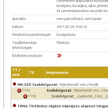
történelem alapszakos kurzusaik 
középkor, koraújkor, újkor, jel
és szemináriumokon vesznek rés
Speciális:
nem párosítható, nem tanári
Dátum:
2017.03.20. 9:43:32
Felvételi követelmények:
középiskola
Továbbtanulási
főiskola
lehetõségek:
Értékelési rendszer:
TT /
TE
Megnevezés
KPR
MK-SZD Szakdolgozat
; Teljesítendő: min.2 kredit
TT99
Szakdolgozat
; Teljesítendő: min. 2 kre
TT99
Szakdolgozat
; _Gyakorlat, 2 óra, _G
TRNA Történész-régész-néprajzos alapozó tárgy