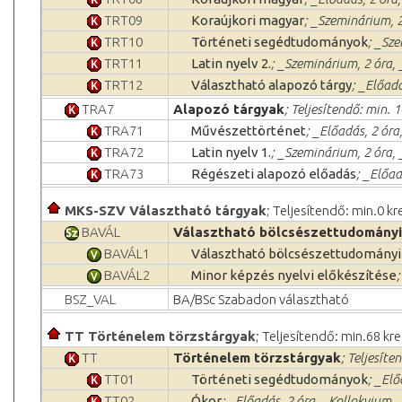
TRT09
Koraújkori magyar
; _Szeminárium, 2
TRT10
Történeti segédtudományok
; _Sze
TRT11
Latin nyelv 2.
; _Szeminárium, 2 óra, 
TRT12
Választható alapozó tárgy
; _Előad
TRA7
Alapozó tárgyak
; Teljesítendő: min. 1
TRA71
Művészettörténet
; _Előadás, 2 ór
TRA72
Latin nyelv 1.
; _Szeminárium, 2 óra, 
TRA73
Régészeti alapozó előadás
; _Előad
MKS-SZV Választható tárgyak
; Teljesítendő: min.0 kr
BAVÁL
Választható bölcsészettudományi
BAVÁL1
Választható bölcsészettudományi
BAVÁL2
Minor képzés nyelvi előkészítése
BSZ_VAL
BA/BSc Szabadon választható
TT Történelem törzstárgyak
; Teljesítendő: min.68 kre
TT
Történelem törzstárgyak
; Teljesíte
TT01
Történeti segédtudományok
; _Elő
TT02
Ókor
; _Előadás, 2 óra, _Kollokvium