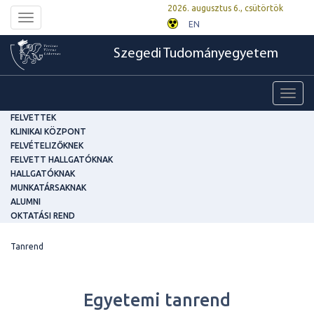
2026. augusztus 6., csütörtök
Toggle
EN
navigation
Szegedi Tudományegyetem
Toggl
navig
FELVETTEK
KLINIKAI KÖZPONT
FELVÉTELIZŐKNEK
FELVETT HALLGATÓKNAK
HALLGATÓKNAK
MUNKATÁRSAKNAK
ALUMNI
OKTATÁSI REND
Tanrend
Egyetemi tanrend