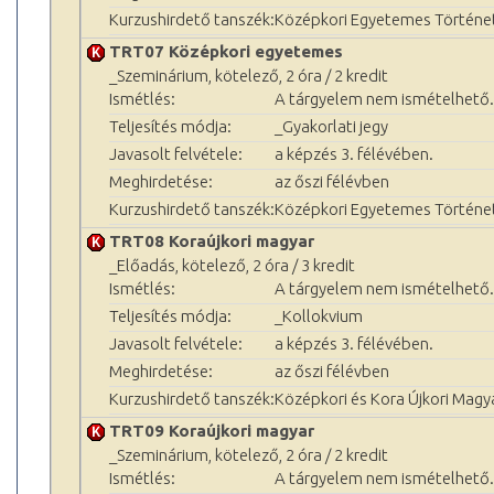
Kurzushirdető tanszék:
Középkori Egyetemes Történet
TRT07 Középkori egyetemes
_Szeminárium, kötelező, 2 óra / 2 kredit
Ismétlés:
A tárgyelem nem ismételhető.
Teljesítés módja:
_Gyakorlati jegy
Javasolt felvétele:
a képzés 3. félévében.
Meghirdetése:
az őszi félévben
Kurzushirdető tanszék:
Középkori Egyetemes Történet
TRT08 Koraújkori magyar
_Előadás, kötelező, 2 óra / 3 kredit
Ismétlés:
A tárgyelem nem ismételhető.
Teljesítés módja:
_Kollokvium
Javasolt felvétele:
a képzés 3. félévében.
Meghirdetése:
az őszi félévben
Kurzushirdető tanszék:
Középkori és Kora Újkori Magy
TRT09 Koraújkori magyar
_Szeminárium, kötelező, 2 óra / 2 kredit
Ismétlés:
A tárgyelem nem ismételhető.