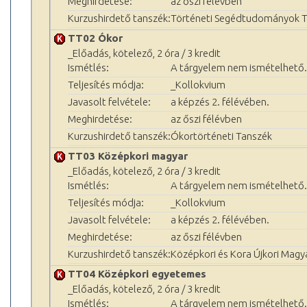
Meghirdetése:
az őszi félévben
Kurzushirdető tanszék:
Történeti Segédtudományok 
TT02 Ókor
_Előadás, kötelező, 2 óra / 3 kredit
Ismétlés:
A tárgyelem nem ismételhető.
Teljesítés módja:
_Kollokvium
Javasolt felvétele:
a képzés 2. félévében.
Meghirdetése:
az őszi félévben
Kurzushirdető tanszék:
Ókortörténeti Tanszék
TT03 Középkori magyar
_Előadás, kötelező, 2 óra / 3 kredit
Ismétlés:
A tárgyelem nem ismételhető.
Teljesítés módja:
_Kollokvium
Javasolt felvétele:
a képzés 2. félévében.
Meghirdetése:
az őszi félévben
Kurzushirdető tanszék:
Középkori és Kora Újkori Magy
TT04 Középkori egyetemes
_Előadás, kötelező, 2 óra / 3 kredit
Ismétlés:
A tárgyelem nem ismételhető.