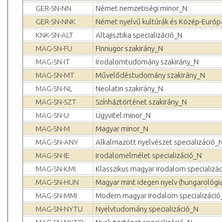
GER-SN-NN
Német nemzetiségi minor_N
GER-SN-NNK
Német nyelvű kultúrák és Közép-Európa
KNK-SN-ALT
Altajisztika specializáció_N
MAG-SN-FU
Finnugor szakirány_N
MAG-SN-IT
Irodalomtudomány szakirány_N
MAG-SN-MT
Művelődéstudomány szakirány_N
MAG-SN-NL
Neolatin szakirány_N
MAG-SN-SZT
Színháztörténet szakirány_N
MAG-SN-U
Ügyvitel minor_N
MAG-SN-M
Magyar minor_N
MAG-SN-ANY
Alkalmazott nyelvészet specializáció_
MAG-SN-IE
Irodalomelmélet specializáció_N
MAG-SN-KMI
Klasszikus magyar irodalom specializá
MAG-SN-HUN
Magyar mint idegen nyelv (hungarológia
MAG-SN-MMI
Modern magyar irodalom specializáció
MAG-SN-NYTU
Nyelvtudomány specializáció_N