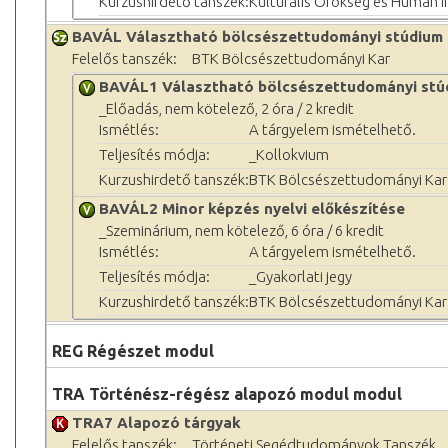
Kurzushirdető tanszék:
Kulturális Örökség és Humán 
BAVÁL Választható bölcsészettudományi stúdium
Felelős tanszék:
BTK Bölcsészettudományi Kar
BAVÁL1 Választható bölcsészettudományi stú
_Előadás, nem kötelező, 2 óra / 2 kredit
Ismétlés:
A tárgyelem ismételhető.
Teljesítés módja:
_Kollokvium
Kurzushirdető tanszék:
BTK Bölcsészettudományi Kar
BAVÁL2 Minor képzés nyelvi előkészítése
_Szeminárium, nem kötelező, 6 óra / 6 kredit
Ismétlés:
A tárgyelem ismételhető.
Teljesítés módja:
_Gyakorlati jegy
Kurzushirdető tanszék:
BTK Bölcsészettudományi Kar
REG Régészet modul
TRA Történész-régész alapozó modul modul
TRA7 Alapozó tárgyak
Felelős tanszék:
Történeti Segédtudományok Tanszék