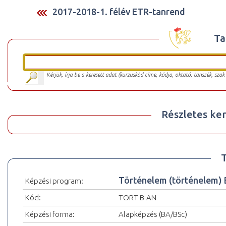
2017-2018-1. félév ETR-tanrend
Ta
Kérjük, írja be a keresett adat (kurzuskód címe, kódja, oktató, tanszék, szak
Részletes ker
Történelem (történelem)
Képzési program:
Kód:
TORT-B-AN
Képzési forma:
Alapképzés (BA/BSc)