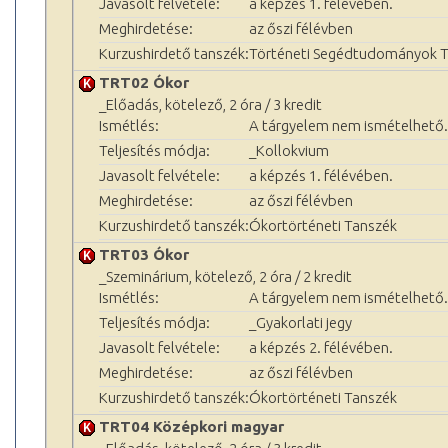
Javasolt felvétele:
a képzés 1. félévében.
Meghirdetése:
az őszi félévben
Kurzushirdető tanszék:
Történeti Segédtudományok 
TRT02 Ókor
_Előadás, kötelező, 2 óra / 3 kredit
Ismétlés:
A tárgyelem nem ismételhető.
Teljesítés módja:
_Kollokvium
Javasolt felvétele:
a képzés 1. félévében.
Meghirdetése:
az őszi félévben
Kurzushirdető tanszék:
Ókortörténeti Tanszék
TRT03 Ókor
_Szeminárium, kötelező, 2 óra / 2 kredit
Ismétlés:
A tárgyelem nem ismételhető.
Teljesítés módja:
_Gyakorlati jegy
Javasolt felvétele:
a képzés 2. félévében.
Meghirdetése:
az őszi félévben
Kurzushirdető tanszék:
Ókortörténeti Tanszék
TRT04 Középkori magyar