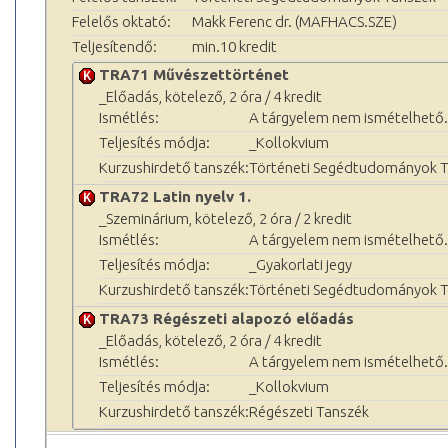
Felelős oktató:
Makk Ferenc dr. (MAFHACS.SZE)
Teljesítendő:
min.10 kredit
TRA71 Művészettörténet
_Előadás, kötelező, 2 óra / 4 kredit
Ismétlés:
A tárgyelem nem ismételhető.
Teljesítés módja:
_Kollokvium
Kurzushirdető tanszék:
Történeti Segédtudományok 
TRA72 Latin nyelv 1.
_Szeminárium, kötelező, 2 óra / 2 kredit
Ismétlés:
A tárgyelem nem ismételhető.
Teljesítés módja:
_Gyakorlati jegy
Kurzushirdető tanszék:
Történeti Segédtudományok 
TRA73 Régészeti alapozó előadás
_Előadás, kötelező, 2 óra / 4 kredit
Ismétlés:
A tárgyelem nem ismételhető.
Teljesítés módja:
_Kollokvium
Kurzushirdető tanszék:
Régészeti Tanszék