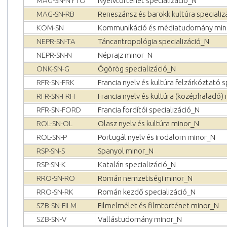
MAG-SN-NYTO
Nyelvtörténet specializáció_N
MAG-SN-RB
Reneszánsz és barokk kultúra specializ
KOM-SN
Kommunikáció és médiatudomány min
NEPR-SN-TA
Táncantropológia specializáció_N
NEPR-SN-N
Néprajz minor_N
ONK-SN-G
Ógörög specializáció_N
RFR-SN-FRK
Francia nyelv és kultúra felzárkóztató 
RFR-SN-FRH
Francia nyelv és kultúra (középhaladó)
RFR-SN-FORD
Francia fordítói specializáció_N
ROL-SN-OL
Olasz nyelv és kultúra minor_N
ROL-SN-P
Portugál nyelv és irodalom minor_N
RSP-SN-S
Spanyol minor_N
RSP-SN-K
Katalán specializáció_N
RRO-SN-RO
Román nemzetiségi minor_N
RRO-SN-RK
Román kezdő specializáció_N
SZB-SN-FILM
Filmelmélet és filmtörténet minor_N
SZB-SN-V
Vallástudomány minor_N