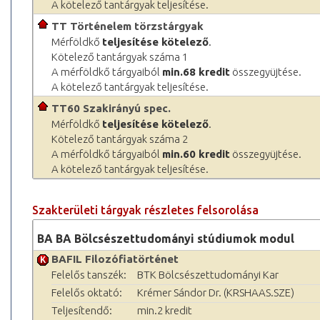
A kötelező tantárgyak teljesítése.
TT Történelem törzstárgyak
Mérföldkő
teljesítése kötelező
.
Kötelező tantárgyak száma 1
A mérföldkő tárgyaiból
min.68 kredit
összegyüjtése.
A kötelező tantárgyak teljesítése.
TT60 Szakirányú spec.
Mérföldkő
teljesítése kötelező
.
Kötelező tantárgyak száma 2
A mérföldkő tárgyaiból
min.60 kredit
összegyüjtése.
A kötelező tantárgyak teljesítése.
Szakterületi tárgyak részletes felsorolása
BA BA Bölcsészettudományi stúdiumok modul
BAFIL Filozófiatörténet
Felelős tanszék:
BTK Bölcsészettudományi Kar
Felelős oktató:
Krémer Sándor Dr. (KRSHAAS.SZE)
Teljesítendő:
min.2 kredit