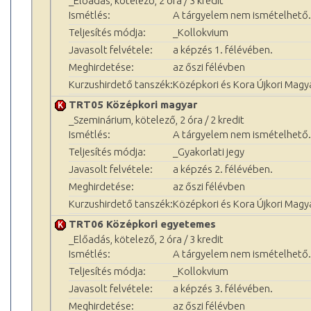
_Előadás, kötelező, 2 óra / 3 kredit
Ismétlés:
A tárgyelem nem ismételhető.
Teljesítés módja:
_Kollokvium
Javasolt felvétele:
a képzés 1. félévében.
Meghirdetése:
az őszi félévben
Kurzushirdető tanszék:
Középkori és Kora Újkori Magy
TRT05 Középkori magyar
_Szeminárium, kötelező, 2 óra / 2 kredit
Ismétlés:
A tárgyelem nem ismételhető.
Teljesítés módja:
_Gyakorlati jegy
Javasolt felvétele:
a képzés 2. félévében.
Meghirdetése:
az őszi félévben
Kurzushirdető tanszék:
Középkori és Kora Újkori Magy
TRT06 Középkori egyetemes
_Előadás, kötelező, 2 óra / 3 kredit
Ismétlés:
A tárgyelem nem ismételhető.
Teljesítés módja:
_Kollokvium
Javasolt felvétele:
a képzés 3. félévében.
Meghirdetése:
az őszi félévben