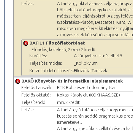
Leírás:
A tantárgy oktatásának célja az, hogy 
bölcselettörténet nagy korszakairól, a
módszertani eljárásokról. Az egy féléve
(Szókratész-Platón, Descartes, Kant, W
miközben megkísérel kitekintést nyújtan
a művészetek kölcsönös kapcsolódásai
BAFIL1 Filozófiatörténet
_Előadás, kötelező, 2 óra / 2 kredit
Ismétlés:
A tárgyelem ismételhető.
Teljesítés módja:
_Kollokvium
Kurzushirdető tanszék:
Filozófia Tanszék
BAKÖ Könyvtár- és informatikai alapismeretek
Felelős tanszék:
BTK Bölcsészettudományi Kar
Felelős oktató:
Kokas Károly dr. (KOKHAAS.SZE)
Teljesítendő:
min.2 kredit
Leírás:
A tantárgy általános célja: hogy megis
kutatás során adódó pragmatikus problé
ismereteivel.
A tantárgy specifikus célkitűzése: a 