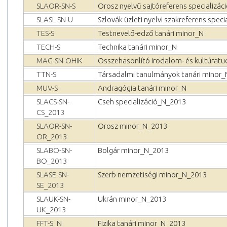
SLAOR-SN-S
Orosz nyelvű sajtóreferens specializác
SLASL-SN-U
Szlovák üzleti nyelvi szakreferens speci
TES-S
Testnevelő-edző tanári minor_N
TECH-S
Technika tanári minor_N
MAG-SN-OHIK
Összehasonlító irodalom- és kultúratu
TTN-S
Társadalmi tanulmányok tanári minor_
MUV-S
Andragógia tanári minor_N
SLACS-SN-
Cseh specializáció_N_2013
CS_2013
SLAOR-SN-
Orosz minor_N_2013
OR_2013
SLABO-SN-
Bolgár minor_N_2013
BO_2013
SLASE-SN-
Szerb nemzetiségi minor_N_2013
SE_2013
SLAUK-SN-
Ukrán minor_N_2013
UK_2013
FFT-S_N
Fizika tanári minor_N_2013