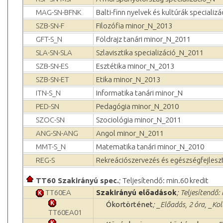
MAG-SN-BFNK
Balti-finn nyelvek és kultúrák specializ
SZB-SN-F
Filozófia minor_N_2013
GFT-S_N
Földrajz tanári minor_N_2011
SLA-SN-SLA
Szlavisztika specializáció_N_2011
SZB-SN-ES
Esztétika minor_N_2013
SZB-SN-ET
Etika minor_N_2013
ITN-S_N
Informatika tanári minor_N
PED-SN
Pedagógia minor_N_2010
SZOC-SN
Szociológia minor_N_2011
ANG-SN-ANG
Angol minor_N_2011
MMT-S_N
Matematika tanári minor_N_2010
REG-S
Rekreációszervezés és egészségfejles
TT60 Szakirányú spec.
; Teljesítendő: min.60 kredit
TT60EA
Szakirányú előadások
; Teljesítendő:
Ókortörténet
; _Előadás, 2 óra, _Ko
TT60EA01