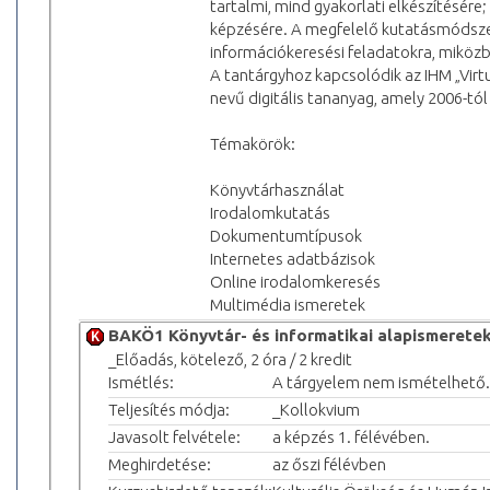
tartalmi, mind gyakorlati elkészítésére;
képzésére. A megfelelő kutatásmódszert
információkeresési feladatokra, miközb
A tantárgyhoz kapcsolódik az IHM „Vir
nevű digitális tananyag, amely 2006-t
Témakörök:
Könyvtárhasználat
Irodalomkutatás
Dokumentumtípusok
Internetes adatbázisok
Online irodalomkeresés
Multimédia ismeretek
BAKÖ1 Könyvtár- és informatikai alapismerete
_Előadás, kötelező, 2 óra / 2 kredit
Ismétlés:
A tárgyelem nem ismételhető.
Teljesítés módja:
_Kollokvium
Javasolt felvétele:
a képzés 1. félévében.
Meghirdetése:
az őszi félévben