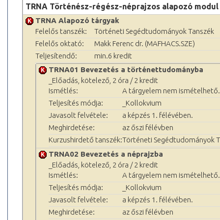
TRNA Történész-régész-néprajzos alapozó modul
TRNA Alapozó tárgyak
Felelős tanszék:
Történeti Segédtudományok Tanszék
Felelős oktató:
Makk Ferenc dr. (MAFHACS.SZE)
Teljesítendő:
min.6 kredit
TRNA01 Bevezetés a történettudományba
_Előadás, kötelező, 2 óra / 2 kredit
Ismétlés:
A tárgyelem nem ismételhető.
Teljesítés módja:
_Kollokvium
Javasolt felvétele:
a képzés 1. félévében.
Meghirdetése:
az őszi félévben
Kurzushirdető tanszék:
Történeti Segédtudományok 
TRNA02 Bevezetés a néprajzba
_Előadás, kötelező, 2 óra / 2 kredit
Ismétlés:
A tárgyelem nem ismételhető.
Teljesítés módja:
_Kollokvium
Javasolt felvétele:
a képzés 1. félévében.
Meghirdetése:
az őszi félévben