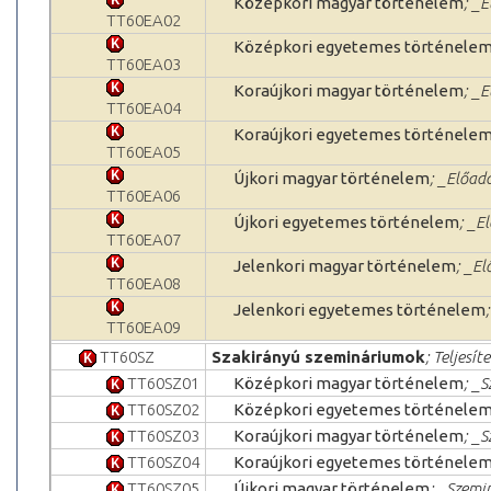
Középkori magyar történelem
; _
TT60EA02
Középkori egyetemes történele
TT60EA03
Koraújkori magyar történelem
; _
TT60EA04
Koraújkori egyetemes történele
TT60EA05
Újkori magyar történelem
; _Előad
TT60EA06
Újkori egyetemes történelem
; _E
TT60EA07
Jelenkori magyar történelem
; _El
TT60EA08
Jelenkori egyetemes történelem
TT60EA09
TT60SZ
Szakirányú szemináriumok
; Teljesít
TT60SZ01
Középkori magyar történelem
; _
TT60SZ02
Középkori egyetemes történele
TT60SZ03
Koraújkori magyar történelem
; _
TT60SZ04
Koraújkori egyetemes történele
TT60SZ05
Újkori magyar történelem
; _Szemi