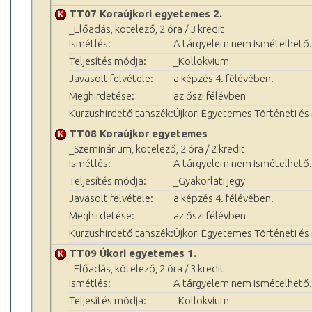
TT07 Koraújkori egyetemes 2.
_Előadás, kötelező, 2 óra / 3 kredit
Ismétlés:
A tárgyelem nem ismételhető.
Teljesítés módja:
_Kollokvium
Javasolt felvétele:
a képzés 4. félévében.
Meghirdetése:
az őszi félévben
Kurzushirdető tanszék:
Újkori Egyetemes Történeti é
TT08 Koraújkor egyetemes
_Szeminárium, kötelező, 2 óra / 2 kredit
Ismétlés:
A tárgyelem nem ismételhető.
Teljesítés módja:
_Gyakorlati jegy
Javasolt felvétele:
a képzés 4. félévében.
Meghirdetése:
az őszi félévben
Kurzushirdető tanszék:
Újkori Egyetemes Történeti é
TT09 Úkori egyetemes 1.
_Előadás, kötelező, 2 óra / 3 kredit
Ismétlés:
A tárgyelem nem ismételhető.
Teljesítés módja:
_Kollokvium