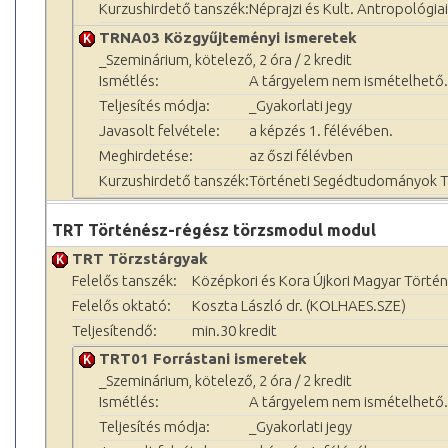
Kurzushirdető tanszék:
Néprajzi és Kult. Antropológia
TRNA03 Közgyűjteményi ismeretek
_Szeminárium, kötelező, 2 óra / 2 kredit
Ismétlés:
A tárgyelem nem ismételhető.
Teljesítés módja:
_Gyakorlati jegy
Javasolt felvétele:
a képzés 1. félévében.
Meghirdetése:
az őszi félévben
Kurzushirdető tanszék:
Történeti Segédtudományok 
TRT Történész-régész törzsmodul modul
TRT Törzstárgyak
Felelős tanszék:
Középkori és Kora Újkori Magyar Történ
Felelős oktató:
Koszta László dr. (KOLHAES.SZE)
Teljesítendő:
min.30 kredit
TRT01 Forrástani ismeretek
_Szeminárium, kötelező, 2 óra / 2 kredit
Ismétlés:
A tárgyelem nem ismételhető.
Teljesítés módja:
_Gyakorlati jegy