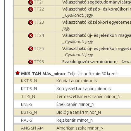
TT21
Választható segédtudományi tárg
TT22
Választható közép- és koraújkori 
_Gyakorlati jegy
TT23
Választható középkori egyetemes 
jegy
TT24
Választható új- és jelenkori magya
_Gyakorlati jegy
TT25
Választható új- és jelenkori egye
_Gyakorlati jegy
TT98
Szakdolgozói szeminárium
; _Szem
MKS-TAN Más_minor
; Teljesítendő: min.50 kredit
KKT-S_N
Kémia tanári minor_N
KTT-S_N
Környezettan tanári minor_N
TIT-S_N
Természetismeret tanári minor_N
ENE-S
Ének tanári minor_N
BBT-S_N
Biológia tanári minor_N
RAJ-S
Rajz tanári minor_N
ANG-SN-AM
Amerikanisztika minor_N