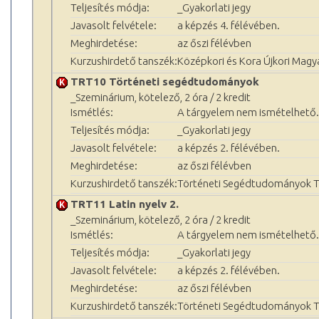
Teljesítés módja:
_Gyakorlati jegy
Javasolt felvétele:
a képzés 4. félévében.
Meghirdetése:
az őszi félévben
Kurzushirdető tanszék:
Középkori és Kora Újkori Magy
TRT10 Történeti segédtudományok
_Szeminárium, kötelező, 2 óra / 2 kredit
Ismétlés:
A tárgyelem nem ismételhető.
Teljesítés módja:
_Gyakorlati jegy
Javasolt felvétele:
a képzés 2. félévében.
Meghirdetése:
az őszi félévben
Kurzushirdető tanszék:
Történeti Segédtudományok 
TRT11 Latin nyelv 2.
_Szeminárium, kötelező, 2 óra / 2 kredit
Ismétlés:
A tárgyelem nem ismételhető.
Teljesítés módja:
_Gyakorlati jegy
Javasolt felvétele:
a képzés 2. félévében.
Meghirdetése:
az őszi félévben
Kurzushirdető tanszék:
Történeti Segédtudományok 