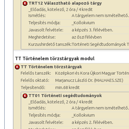
TRT12 Választható alapozó tárgy
_Előadás, kötelező, 2 óra / 4 kredit
Ismétlés:
A tárgyelem nem ismételhető.
Teljesítés módja:
_Kollokvium
Javasolt felvétele:
a képzés 3. félévében.
Meghirdetése:
az őszi félévben
Kurzushirdető tanszék:
Történeti Segédtudományok 
TT Történelem törzstárgyak modul
TT Történelem törzstárgyak
Felelős tanszék:
Középkori és Kora Újkori Magyar Történ
Felelős oktató:
Marjanucz László Dr. (MALHAES.SZE)
Teljesítendő:
min.68 kredit
TT01 Történeti segédtudományok
_Előadás, kötelező, 2 óra / 4 kredit
Ismétlés:
A tárgyelem nem ismételhető.
Teljesítés módja:
_Kollokvium
Javasolt felvétele:
a képzés 2. félévében.