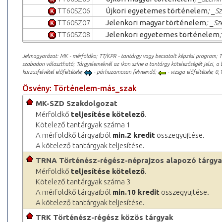
TT60SZ06
Újkori egyetemes történelem
; _S
TT60SZ07
Jelenkori magyar történelem
; _Sz
TT60SZ08
Jelenkori egyetemes történelem
Jelmagyarázat: MK - mérföldko; TT/KPR - tantárgy vagy becsatolt képzési program; 
szabadon választható; Tárgyelemeknél az ikon színe a tantárgy kötelezőségét jelzi, a 
kurzusfelvétel előfeltétele;
- párhuzamosan felveendő;
- vizsga előfeltétele; 0,1
Ösvény: Történelem-más_szak
MK-SZD Szakdolgozat
Mérföldkő
teljesítése kötelező
.
Kötelező tantárgyak száma 1
A mérföldkő tárgyaiból
min.2 kredit
összegyüjtése.
A kötelező tantárgyak teljesítése.
TRNA Történész-régész-néprajzos alapozó tárgy
Mérföldkő
teljesítése kötelező
.
Kötelező tantárgyak száma 3
A mérföldkő tárgyaiból
min.10 kredit
összegyüjtése.
A kötelező tantárgyak teljesítése.
TRK Történész-régész közös tárgyak