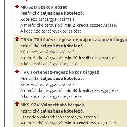
MK-SZD Szakdolgozat
Mérföldkő
teljesítése kötelező
.
Kötelező tantárgyak száma 1
A mérföldkő tárgyaiból
min.2 kredit
összegyüjtése.
A kötelező tantárgyak teljesítése.
TRNA Történész-régész-néprajzos alapozó tárgy
Mérföldkő
teljesítése kötelező
.
Kötelező tantárgyak száma 3
A mérföldkő tárgyaiból
min.10 kredit
összegyüjtése.
A kötelező tantárgyak teljesítése.
TRK Történész-régész közös tárgyak
Mérföldkő
teljesítése kötelező
.
Kötelező tantárgyak száma 2
A mérföldkő tárgyaiból
min.40 kredit
összegyüjtése.
A kötelező tantárgyak teljesítése.
MKS-SZV Választható tárgyak
Mérföldkő
teljesítése kötelező
.
Szabadon választható tantárgyak száma 1
A mérföldkő tárgyaiból
min.0 kredit
összegyüjtése.