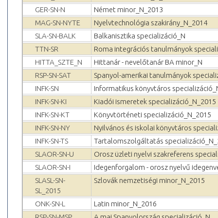
GER-SN-N
Német minor_N_2013
MAG-SN-NYTE
Nyelvtechnológia szakirány_N_2014
SLA-SN-BALK
Balkanisztika specializáció_N
TTN-SR
Roma integrációs tanulmányok special
HITTA_SZTE_N
Hittanár - nevelőtanár BA minor_N
RSP-SN-SAT
Spanyol-amerikai tanulmányok special
INFK-SN
Informatikus könyvtáros specializáció
INFK-SN-KI
Kiadói ismeretek specializáció_N_2015
INFK-SN-KT
Könyvtörténeti specializáció_N_2015
INFK-SN-NY
Nyilvános és iskolai könyvtáros specia
INFK-SN-TS
Tartalomszolgáltatás specializáció_N
SLAOR-SN-U
Orosz üzleti nyelvi szakreferens speci
SLAOR-SN-I
Idegenforgalom - orosz nyelvű idegenv
SLASL-SN-
Szlovák nemzetiségi minor_N_2015
SL_2015
ONK-SN-L
Latin minor_N_2016
RSP-SN-MSP
A mai Spanyolország specializáció_N