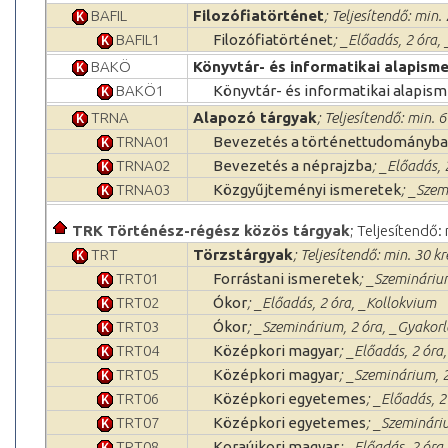
BAFIL
Filozófiatörténet
; Teljesítendő: min. 
BAFIL1
Filozófiatörténet
; _Előadás, 2 óra,
BAKÖ
Könyvtár- és informatikai alapism
BAKÖ1
Könyvtár- és informatikai alapis
TRNA
Alapozó tárgyak
; Teljesítendő: min. 6
TRNA01
Bevezetés a történettudományba
TRNA02
Bevezetés a néprajzba
; _Előadás, 
TRNA03
Közgyűjteményi ismeretek
; _Szem
TRK Történész-régész közös tárgyak
; Teljesítendő:
TRT
Törzstárgyak
; Teljesítendő: min. 30 kr
TRT01
Forrástani ismeretek
; _Szeminárium
TRT02
Ókor
; _Előadás, 2 óra, _Kollokvium
TRT03
Ókor
; _Szeminárium, 2 óra, _Gyakorl
TRT04
Középkori magyar
; _Előadás, 2 óra
TRT05
Középkori magyar
; _Szeminárium, 2
TRT06
Középkori egyetemes
; _Előadás, 2
TRT07
Középkori egyetemes
; _Szemináriu
TRT08
Koraújkori magyar
; _Előadás, 2 óra