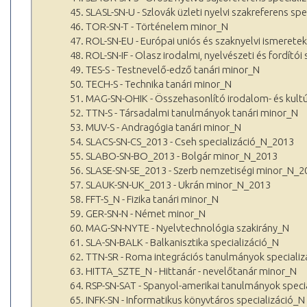
45. SLASL-SN-U - Szlovák üzleti nyelvi szakreferens sp
46. TOR-SN-T - Történelem minor_N
47. ROL-SN-EU - Európai uniós és szaknyelvi ismerete
48. ROL-SN-IF - Olasz irodalmi, nyelvészeti és fordítói
49. TES-S - Testnevelő-edző tanári minor_N
50. TECH-S - Technika tanári minor_N
51. MAG-SN-OHIK - Összehasonlító irodalom- és kult
52. TTN-S - Társadalmi tanulmányok tanári minor_N
53. MUV-S - Andragógia tanári minor_N
54. SLACS-SN-CS_2013 - Cseh specializáció_N_2013
55. SLABO-SN-BO_2013 - Bolgár minor_N_2013
56. SLASE-SN-SE_2013 - Szerb nemzetiségi minor_N_2
57. SLAUK-SN-UK_2013 - Ukrán minor_N_2013
58. FFT-S_N - Fizika tanári minor_N
59. GER-SN-N - Német minor_N
60. MAG-SN-NYTE - Nyelvtechnológia szakirány_N
61. SLA-SN-BALK - Balkanisztika specializáció_N
62. TTN-SR - Roma integrációs tanulmányok speciali
63. HITTA_SZTE_N - Hittanár - nevelőtanár minor_N
64. RSP-SN-SAT - Spanyol-amerikai tanulmányok speci
65. INFK-SN - Informatikus könyvtáros specializáció_N