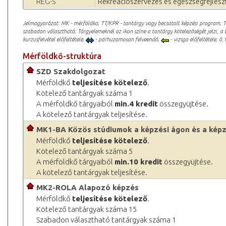
REG-S
Rekreációszervezés és egészségfejles
Jelmagyarázat: MK - mérföldko; TT/KPR - tantárgy vagy becsatolt képzési program; 
szabadon választható; Tárgyelemeknél az ikon színe a tantárgy kötelezőségét jelzi, a 
kurzusfelvétel előfeltétele;
- párhuzamosan felveendő;
- vizsga előfeltétele; 0,1
Mérföldkő-struktúra
SZD Szakdolgozat
Mérföldkő
teljesítése kötelező
.
Kötelező tantárgyak száma 1
A mérföldkő tárgyaiból
min.4 kredit
összegyüjtése.
A kötelező tantárgyak teljesítése.
MK1-BA Közös stúdiumok a képzési ágon és a képz
Mérföldkő
teljesítése kötelező
.
Kötelező tantárgyak száma 5
A mérföldkő tárgyaiból
min.10 kredit
összegyüjtése.
A kötelező tantárgyak teljesítése.
MK2-ROLA Alapozó képzés
Mérföldkő
teljesítése kötelező
.
Kötelező tantárgyak száma 15
Szabadon választható tantárgyak száma 1