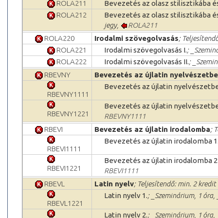
ROLA211
Bevezetés az olasz stilisztikába é
ROLA212
Bevezetés az olasz stilisztikába és
jegy,
ROLA211
ROLA220
Irodalmi szövegolvasás
; Teljesítend
ROLA221
Irodalmi szövegolvasás I.
; _Szeminá
ROLA222
Irodalmi szövegolvasás II.
; _Szemin
RBEVNY
Bevezetés az újlatin nyelvészetbe
Bevezetés az újlatin nyelvészetbe
RBEVNY1111
Bevezetés az újlatin nyelvészetbe
RBEVNY1221
RBEVNY1111
RBEVI
Bevezetés az újlatin irodalomba
; 
Bevezetés az újlatin irodalomba 1
RBEVI1111
Bevezetés az újlatin irodalomba 2
RBEVI1221
RBEVI1111
RBEVL
Latin nyelv
; Teljesítendő: min. 2 kredit
Latin nyelv 1.
; _Szeminárium, 1 óra,
RBEVL1221
Latin nyelv 2.
; _Szeminárium, 1 óra,