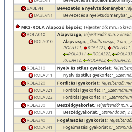
BABEVI1
Bevezetés az irodalomtudomány
BABEVN
Bevezetés a nyelvtudományba
; Te
BABEVN1
Bevezetés a nyelvtudományba
; _
MK2-ROLA Alapozó képzés
; Teljesítendő: min.36 kred
ROLA010
Alapvizsga
; Teljesítendő: min. 2 kredit
ROLA010
Alapvizsga
; _Önálló vizsga, 2 óra, 
ROLA111
,
ROLA121
,
ROLA411
,
ROLA311
,
ROLA322
,
ROLA33
ROLA412
,
ROLA422
,
ROLA432
,
ROLA310
Nyelv és stílus gyakorlat
; Teljesíten
ROLA311
Nyelv és stílus gyakorlat
; _Szeminár
ROLA320
Fordítási gyakorlat
; Teljesítendő: min
ROLA321
Fordítási gyakorlat I:
; _Szeminárium,
ROLA322
Fordítási gyakorlat II:
; _Szeminárium
ROLA330
Beszédgyakorlat
; Teljesítendő: min. 2
ROLA331
Beszédgyakorlat
; _Szeminárium, 2 
ROLA340
Fogalmazási gyakorlat
; Teljesítendő
ROLA341
Fogalmazási gyakorlat I:
; _Szeminár