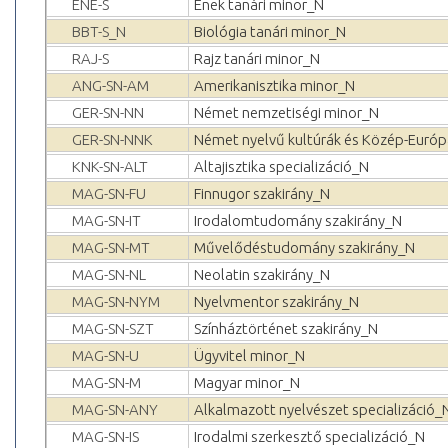
ENE-S
Ének tanári minor_N
BBT-S_N
Biológia tanári minor_N
RAJ-S
Rajz tanári minor_N
ANG-SN-AM
Amerikanisztika minor_N
GER-SN-NN
Német nemzetiségi minor_N
GER-SN-NNK
Német nyelvű kultúrák és Közép-Európ
KNK-SN-ALT
Altajisztika specializáció_N
MAG-SN-FU
Finnugor szakirány_N
MAG-SN-IT
Irodalomtudomány szakirány_N
MAG-SN-MT
Művelődéstudomány szakirány_N
MAG-SN-NL
Neolatin szakirány_N
MAG-SN-NYM
Nyelvmentor szakirány_N
MAG-SN-SZT
Színháztörténet szakirány_N
MAG-SN-U
Ügyvitel minor_N
MAG-SN-M
Magyar minor_N
MAG-SN-ANY
Alkalmazott nyelvészet specializáció_
MAG-SN-IS
Irodalmi szerkesztő specializáció_N