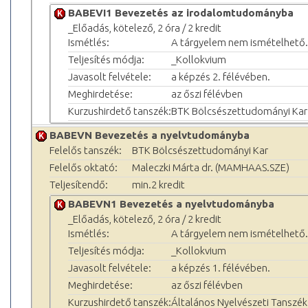
BABEVI1 Bevezetés az irodalomtudományba
_Előadás, kötelező, 2 óra / 2 kredit
Ismétlés:
A tárgyelem nem ismételhető.
Teljesítés módja:
_Kollokvium
Javasolt felvétele:
a képzés 2. félévében.
Meghirdetése:
az őszi félévben
Kurzushirdető tanszék:
BTK Bölcsészettudományi Kar
BABEVN Bevezetés a nyelvtudományba
Felelős tanszék:
BTK Bölcsészettudományi Kar
Felelős oktató:
Maleczki Márta dr. (MAMHAAS.SZE)
Teljesítendő:
min.2 kredit
BABEVN1 Bevezetés a nyelvtudományba
_Előadás, kötelező, 2 óra / 2 kredit
Ismétlés:
A tárgyelem nem ismételhető.
Teljesítés módja:
_Kollokvium
Javasolt felvétele:
a képzés 1. félévében.
Meghirdetése:
az őszi félévben
Kurzushirdető tanszék:
Általános Nyelvészeti Tanszék