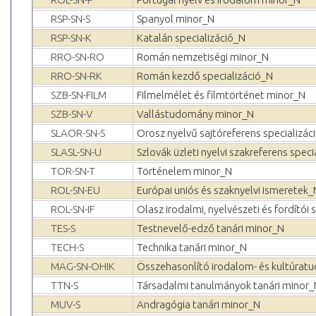
RSP-SN-S
Spanyol minor_N
RSP-SN-K
Katalán specializáció_N
RRO-SN-RO
Román nemzetiségi minor_N
RRO-SN-RK
Román kezdő specializáció_N
SZB-SN-FILM
Filmelmélet és filmtörténet minor_N
SZB-SN-V
Vallástudomány minor_N
SLAOR-SN-S
Orosz nyelvű sajtóreferens specializác
SLASL-SN-U
Szlovák üzleti nyelvi szakreferens speci
TOR-SN-T
Történelem minor_N
ROL-SN-EU
Európai uniós és szaknyelvi ismeretek_
ROL-SN-IF
Olasz irodalmi, nyelvészeti és fordítói 
TES-S
Testnevelő-edző tanári minor_N
TECH-S
Technika tanári minor_N
MAG-SN-OHIK
Összehasonlító irodalom- és kultúratu
TTN-S
Társadalmi tanulmányok tanári minor_
MUV-S
Andragógia tanári minor_N