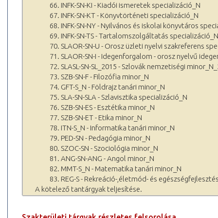
66. INFK-SN-KI - Kiadói ismeretek specializáció_N
67. INFK-SN-KT - Könyvtörténeti specializáció_N
68. INFK-SN-NY - Nyilvános és iskolai könyvtáros speci
69. INFK-SN-TS - Tartalomszolgáltatás specializáció_
70. SLAOR-SN-U - Orosz üzleti nyelvi szakreferens spe
71. SLAOR-SN-I - Idegenforgalom - orosz nyelvű idege
72. SLASL-SN-SL_2015 - Szlovák nemzetiségi minor_N
73. SZB-SN-F - Filozófia minor_N
74. GFT-S_N - Földrajz tanári minor_N
75. SLA-SN-SLA - Szlavisztika specializáció_N
76. SZB-SN-ES - Esztétika minor_N
77. SZB-SN-ET - Etika minor_N
78. ITN-S_N - Informatika tanári minor_N
79. PED-SN - Pedagógia minor_N
80. SZOC-SN - Szociológia minor_N
81. ANG-SN-ANG - Angol minor_N
82. MMT-S_N - Matematika tanári minor_N
83. REG-S - Rekreáció-,életmód- és egészségfejleszté
A kötelező tantárgyak teljesítése.
Szakterületi tárgyak részletes felsorolása