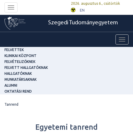
2026. augusztus 6., csütörtök
Toggle
EN
navigation
Szegedi Tudományegyetem
Toggl
navig
FELVETTEK
KLINIKAI KÖZPONT
FELVÉTELIZŐKNEK
FELVETT HALLGATÓKNAK
HALLGATÓKNAK
MUNKATÁRSAKNAK
ALUMNI
OKTATÁSI REND
Tanrend
Egyetemi tanrend