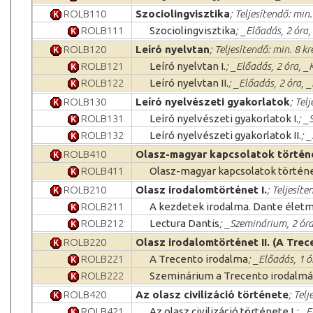
ROLB110
Szociolingvisztika
; Teljesítendő: min.
ROLB111
Szociolingvisztika
; _Előadás, 2 óra
ROLB120
Leíró nyelvtan
; Teljesítendő: min. 8 kr
ROLB121
Leíró nyelvtan I.
; _Előadás, 2 óra, 
ROLB122
Leíró nyelvtan II.
; _Előadás, 2 óra, 
ROLB130
Leíró nyelvészeti gyakorlatok
; Tel
ROLB131
Leíró nyelvészeti gyakorlatok I.
; _
ROLB132
Leíró nyelvészeti gyakorlatok II.
; 
ROLB410
Olasz-magyar kapcsolatok történ
ROLB411
Olasz-magyar kapcsolatok történ
ROLB210
Olasz irodalomtörténet I.
; Teljesíte
ROLB211
A kezdetek irodalma. Dante élet
ROLB212
Lectura Dantis
; _Szeminárium, 2 óra
ROLB220
Olasz irodalomtörténet II. (A Trec
ROLB221
A Trecento irodalma
; _Előadás, 1 
ROLB222
Szeminárium a Trecento irodalmá
ROLB420
Az olasz civilizáció története
; Telj
ROLB421
Az olasz civilizáció története I.
; _