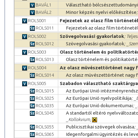
BAVÁL1
Választható bölcsészettudományi
BAVÁL2
Minor képzés nyelvi előkészítése
ROLS001
Fejezetek az olasz film történeté
ROLS011
Fejezetek az olasz film történeté
ROLS002
Szövegolvasási gyakorlatok
; Telje
ROLS012
Szövegolvasási gyakorlatok
; _Szem
ROLS003
Olasz történelem és politikatörté
ROLS013
Olasz történelem és politikatört
ROLS004
Az olasz müvészettörténet nagy fe
ROLS014
Az olasz müvészettörténet nagy fe
ROLS005
Szabadon választható szaktárgy
ROLS015
Az Európai Unió intézményrends
ROLS025
Az Európai Unió nyelvpolitikája
; _
ROLS035
Az Európai Unió dokumentumai
; 
ROLS045
A standartól eltérö nyelvváltozat
_Kollokvium,
ROLS055
Publicisztikai szövegek olvasása
;
ROLS065
Idegenforgalmi ügyintézés és leve