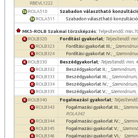
RBEVL1222
ROLA510
Szabadon választható konzultáci
ROLA511
Szabadon választható konzultáció
MK3-ROLB Szakmai törzsképzés
; Teljesítendő: min.7
ROLB320
Fordítási gyakorlat
; Teljesítendő: min
ROLB323
Fordítási gyakorlat III.
; _Szeminárium
ROLB324
Fordítási gyakorlat IV.
; _Szemináriu
ROLB330
Beszédgyakorlat
; Teljesítendő: min. 4
ROLB332
Beszédgyakorlat II.
; _Szeminárium, 
ROLB333
Beszédgyakorlat III.
; _Szeminárium, 
ROLB334
Beszédgyakorlat IV.
; _Szeminárium,
ROLB335
Beszédgyakorlat V.
; _Szeminárium, 
ROLB340
Fogalmazási gyakorlat
; Teljesítendő
ROLB343
Fogalmazási gyakorlat III.
; _Szemin
ROLA342
ROLB344
Fogalmazási gyakorlat IV.
; _Szemin
ROLB345
Fogalmazási gyakorlat V.
; _Szeminá
ROLB346
Fogalmazási gyakorlat VI.
; _Szemin