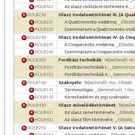
ROLB422
Az olasz civilizáció története II.
; _
ROLB230
Olasz irodalomtörténet III. (A Qu
ROLB231
A Quattrocento irodalma
; _Előadás
ROLB232
Szeminárium a Quattrocento irod
ROLB240
Olasz irodalomtörténet IV. (A Cin
ROLB241
A Cinquecento irodalma
; _Előadás,
ROLB242
Szeminárium a Cinquecento iroda
ROLB350
Fordítási technikák
; Teljesítendő: min
ROLB351
Fordítási technikák I.
; _Szeminárium
ROLB352
Fordítási technikák II.
; _Szeminárium
ROLB140
Szaknyelv
; Teljesítendő: min. 2 kredit
ROLB141
Terminológia
; _Szeminárium, 1 óra,
ROLB142
Kereskedelmi és jogi szaknyelv
; _
ROLB430
Olasz müvelödéstörténet
; Teljesít
ROLB431
Az olasz zene története
; _Előadás
ROLB432
Az olasz film története
; _Előadás,
ROLB250
Olasz irodalomtörténet V. (A Seic
ROLB251
A Seicento irodalma
; _Előadás, 1 ó