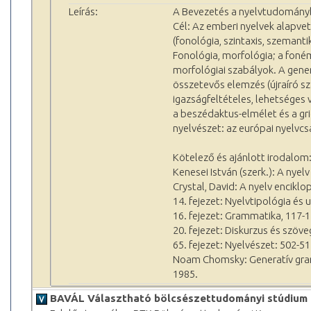
Leírás:
A Bevezetés a nyelvtudományb
Cél: Az emberi nyelvek alapve
(fonológia, szintaxis, szeman
Fonológia, morfológia; a foné
morfológiai szabályok. A gener
összetevős elemzés (újraíró s
igazságfeltételes, lehetséges
a beszédaktus-elmélet és a gr
nyelvészet: az európai nyelvcs
Kötelező és ajánlott irodalom
Kenesei István (szerk.): A nyel
Crystal, David: A nyelv enciklo
14. fejezet: Nyelvtipológia és 
16. fejezet: Grammatika, 117-1
20. fejezet: Diskurzus és szöve
65. fejezet: Nyelvészet: 502-51
Noam Chomsky: Generatív gram
1985.
BAVÁL Választható bölcsészettudományi stúdium