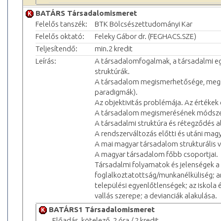
BATÁRS Társadalomismeret
Felelős tanszék:
BTK Bölcsészettudományi Kar
Felelős oktató:
Feleky Gábor dr. (FEGHACS.SZE)
Teljesítendő:
min.2 kredit
Leírás:
A társadalomfogalmak, a társadalmi eg
struktúrák.
A társadalom megismerhetősége, megi
paradigmák).
Az objektivitás problémája. Az értékek 
A társadalom megismerésének módszert
A társadalmi struktúra és rétegződés a
A rendszerváltozás előtti és utáni mag
A mai magyar társadalom strukturális vi
A magyar társadalom főbb csoportjai.
Társadalmi folyamatok és jelenségek 
foglalkoztatottság/munkanélküliség; an
települési egyenlőtlenségek; az iskola 
vallás szerepe; a devianciák alakulása.
BATÁRS1 Társadalomismeret
_Előadás, kötelező, 2 óra / 2 kredit