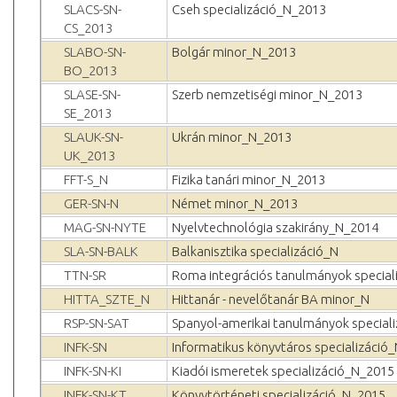
SLACS-SN-
Cseh specializáció_N_2013
CS_2013
SLABO-SN-
Bolgár minor_N_2013
BO_2013
SLASE-SN-
Szerb nemzetiségi minor_N_2013
SE_2013
SLAUK-SN-
Ukrán minor_N_2013
UK_2013
FFT-S_N
Fizika tanári minor_N_2013
GER-SN-N
Német minor_N_2013
MAG-SN-NYTE
Nyelvtechnológia szakirány_N_2014
SLA-SN-BALK
Balkanisztika specializáció_N
TTN-SR
Roma integrációs tanulmányok special
HITTA_SZTE_N
Hittanár - nevelőtanár BA minor_N
RSP-SN-SAT
Spanyol-amerikai tanulmányok special
INFK-SN
Informatikus könyvtáros specializáció
INFK-SN-KI
Kiadói ismeretek specializáció_N_2015
INFK-SN-KT
Könyvtörténeti specializáció_N_2015