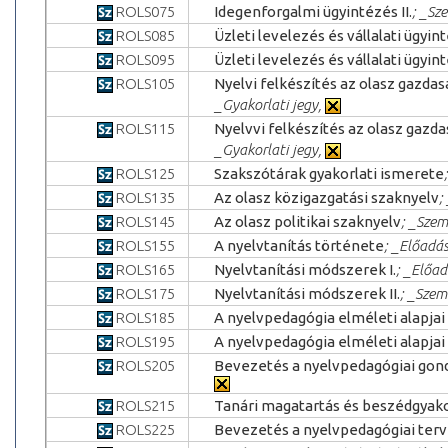
ROLS075
Idegenforgalmi ügyintézés II.
; _Sz
ROLS085
Üzleti levelezés és vállalati ügyint
ROLS095
Üzleti levelezés és vállalati ügyint
ROLS105
Nyelvi felkészítés az olasz gazdasá
_Gyakorlati jegy,
ROLS115
Nyelvvi felkészítés az olasz gazdas
_Gyakorlati jegy,
ROLS125
Szakszótárak gyakorlati ismerete
ROLS135
Az olasz közigazgatási szaknyelv
;
ROLS145
Az olasz politikai szaknyelv
; _Szem
ROLS155
A nyelvtanítás története
; _Előadás
ROLS165
Nyelvtanítási módszerek I.
; _Előad
ROLS175
Nyelvtanítási módszerek II.
; _Szem
ROLS185
A nyelvpedagógia elméleti alapjai 
ROLS195
A nyelvpedagógia elméleti alapjai I
ROLS205
Bevezetés a nyelvpedagógiai gon
ROLS215
Tanári magatartás és beszédgyako
ROLS225
Bevezetés a nyelvpedagógiai ter