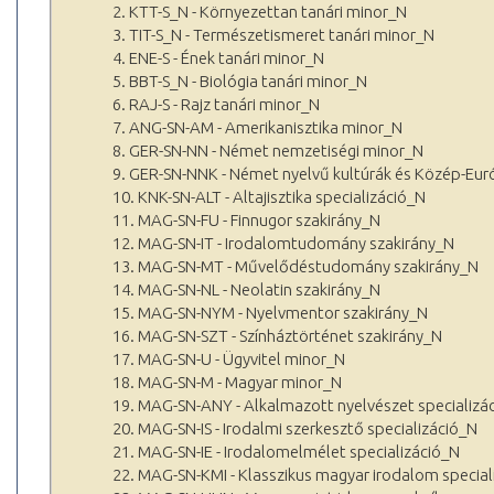
2. KTT-S_N - Környezettan tanári minor_N
3. TIT-S_N - Természetismeret tanári minor_N
4. ENE-S - Ének tanári minor_N
5. BBT-S_N - Biológia tanári minor_N
6. RAJ-S - Rajz tanári minor_N
7. ANG-SN-AM - Amerikanisztika minor_N
8. GER-SN-NN - Német nemzetiségi minor_N
9. GER-SN-NNK - Német nyelvű kultúrák és Közép-Eur
10. KNK-SN-ALT - Altajisztika specializáció_N
11. MAG-SN-FU - Finnugor szakirány_N
12. MAG-SN-IT - Irodalomtudomány szakirány_N
13. MAG-SN-MT - Művelődéstudomány szakirány_N
14. MAG-SN-NL - Neolatin szakirány_N
15. MAG-SN-NYM - Nyelvmentor szakirány_N
16. MAG-SN-SZT - Színháztörténet szakirány_N
17. MAG-SN-U - Ügyvitel minor_N
18. MAG-SN-M - Magyar minor_N
19. MAG-SN-ANY - Alkalmazott nyelvészet specializá
20. MAG-SN-IS - Irodalmi szerkesztő specializáció_N
21. MAG-SN-IE - Irodalomelmélet specializáció_N
22. MAG-SN-KMI - Klasszikus magyar irodalom special