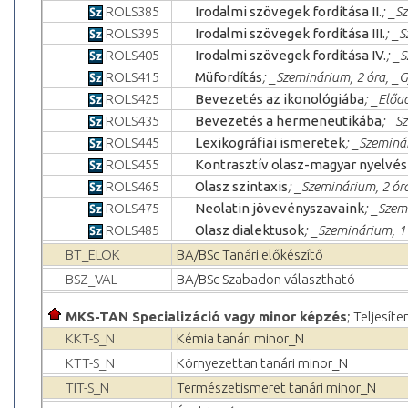
ROLS385
Irodalmi szövegek fordítása II.
; _S
ROLS395
Irodalmi szövegek fordítása III.
; _
ROLS405
Irodalmi szövegek fordítása IV.
; _
ROLS415
Müfordítás
; _Szeminárium, 2 óra, _G
ROLS425
Bevezetés az ikonológiába
; _Előa
ROLS435
Bevezetés a hermeneutikába
; _S
ROLS445
Lexikográfiai ismeretek
; _Szeminá
ROLS455
Kontrasztív olasz-magyar nyelvé
ROLS465
Olasz szintaxis
; _Szeminárium, 2 ór
ROLS475
Neolatin jövevényszavaink
; _Szem
ROLS485
Olasz dialektusok
; _Szeminárium, 1 
BT_ELOK
BA/BSc Tanári előkészítő
BSZ_VAL
BA/BSc Szabadon választható
MKS-TAN Specializáció vagy minor képzés
; Teljesít
KKT-S_N
Kémia tanári minor_N
KTT-S_N
Környezettan tanári minor_N
TIT-S_N
Természetismeret tanári minor_N