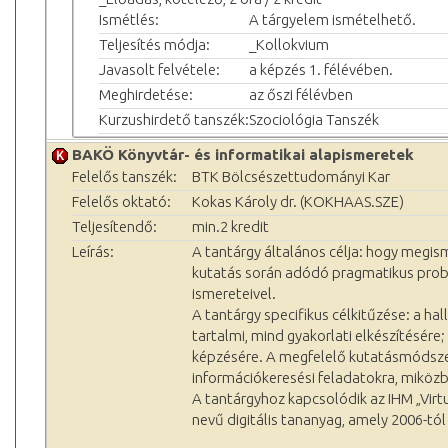
Ismétlés:
A tárgyelem ismételhető.
Teljesítés módja:
_Kollokvium
Javasolt felvétele:
a képzés 1. félévében.
Meghirdetése:
az őszi félévben
Kurzushirdető tanszék:
Szociológia Tanszék
BAKÖ Könyvtár- és informatikai alapismeretek
Felelős tanszék:
BTK Bölcsészettudományi Kar
Felelős oktató:
Kokas Károly dr. (KOKHAAS.SZE)
Teljesítendő:
min.2 kredit
Leírás:
A tantárgy általános célja: hogy megis
kutatás során adódó pragmatikus problé
ismereteivel.
A tantárgy specifikus célkitűzése: a 
tartalmi, mind gyakorlati elkészítésére;
képzésére. A megfelelő kutatásmódszert
információkeresési feladatokra, miközb
A tantárgyhoz kapcsolódik az IHM „Vir
nevű digitális tananyag, amely 2006-t