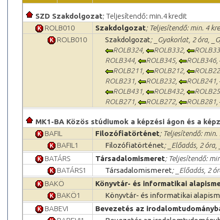
SZD Szakdolgozat
; Teljesítendő: min.4 kredit
ROLB010
Szakdolgozat
; Teljesítendő: min. 4 kr
ROLB010
Szakdolgozat
; _Gyakorlat, 2 óra, _
ROLB324
,
ROLB332
,
ROLB33
ROLB344
,
ROLB345
,
ROLB346
,
ROLB211
,
ROLB212
,
ROLB22
ROLB231
,
ROLB232
,
ROLB241
,
ROLB431
,
ROLB432
,
ROLB25
ROLB271
,
ROLB272
,
ROLB281
,
MK1-BA Közös stúdiumok a képzési ágon és a képz
BAFIL
Filozófiatörténet
; Teljesítendő: min. 
BAFIL1
Filozófiatörténet
; _Előadás, 2 óra,
BATÁRS
Társadalomismeret
; Teljesítendő: min
BATÁRS1
Társadalomismeret
; _Előadás, 2 ó
BAKÖ
Könyvtár- és informatikai alapism
BAKÖ1
Könyvtár- és informatikai alapis
BABEVI
Bevezetés az irodalomtudományb