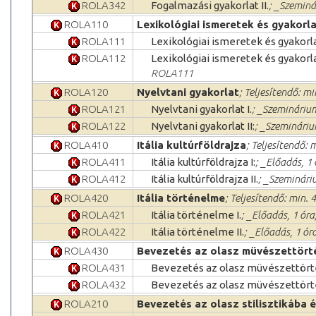
ROLA342
Fogalmazási gyakorlat II.
; _Szeminá
ROLA110
Lexikológiai ismeretek és gyakorl
ROLA111
Lexikológiai ismeretek és gyakorla
ROLA112
Lexikológiai ismeretek és gyakorla
ROLA111
ROLA120
Nyelvtani gyakorlat
; Teljesítendő: mi
ROLA121
Nyelvtani gyakorlat I.
; _Szeminárium
ROLA122
Nyelvtani gyakorlat II:
; _Szemináriu
ROLA410
Itália kultúrföldrajza
; Teljesítendő: 
ROLA411
Itália kultúrföldrajza I:
; _Előadás, 1
ROLA412
Itália kultúrföldrajza II.
; _Szeminári
ROLA420
Itália történelme
; Teljesítendő: min. 4
ROLA421
Itália történelme I.
; _Előadás, 1 ór
ROLA422
Itália történelme II.
; _Előadás, 1 ór
ROLA430
Bevezetés az olasz müvészettört
ROLA431
Bevezetés az olasz müvészettört
ROLA432
Bevezetés az olasz müvészettörté
ROLA210
Bevezetés az olasz stilisztikába 