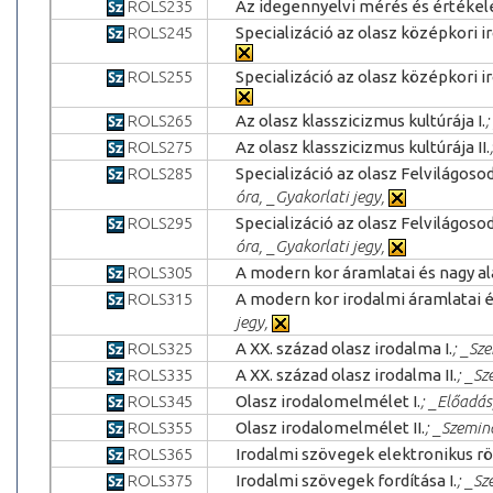
ROLS235
Az idegennyelvi mérés és értékelé
ROLS245
Specializáció az olasz középkori i
ROLS255
Specializáció az olasz középkori i
ROLS265
Az olasz klasszicizmus kultúrája I.
;
ROLS275
Az olasz klasszicizmus kultúrája II.
ROLS285
Specializáció az olasz Felvilágoso
óra, _Gyakorlati jegy,
ROLS295
Specializáció az olasz Felvilágoso
óra, _Gyakorlati jegy,
ROLS305
A modern kor áramlatai és nagy alak
ROLS315
A modern kor irodalmi áramlatai és 
jegy,
ROLS325
A XX. század olasz irodalma I.
; _Sz
ROLS335
A XX. század olasz irodalma II.
; _Sz
ROLS345
Olasz irodalomelmélet I.
; _Előadás
ROLS355
Olasz irodalomelmélet II.
; _Szemin
ROLS365
Irodalmi szövegek elektronikus r
ROLS375
Irodalmi szövegek fordítása I.
; _Sz