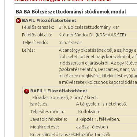
BA BA Bölcsészettudományi stúdiumok modul
BAFIL Filozófiatörténet
Felelős tanszék:
BTK Bölcsészettudományi Kar
Felelős oktató:
Krémer Sándor Dr. (KRSHAAS.SZE)
Teljesítendő:
min.2 kredit
Leírás:
A tantárgy oktatásának célja az, hogy 
bölcselettörténet nagy korszakairól, a
módszertani eljárásokról. Az egy féléve
(Szókratész-Platón, Descartes, Kant, W
miközben megkísérel kitekintést nyújtan
a művészetek kölcsönös kapcsolódásai
BAFIL1 Filozófiatörténet
_Előadás, kötelező, 2 óra / 2 kredit
Ismétlés:
A tárgyelem ismételhető.
Teljesítés módja:
_Kollokvium
Javasolt felvétele:
a képzés 1. félévében.
Meghirdetése:
az őszi félévben
Kurzushirdető tanszék:
Filozófia Tanszék