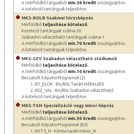
A mérföldkő tárgyaiból
min.36 kredit
összegyüjtése.
A kötelező tantárgyak teljesítése.
MK3-ROLB Szakmai törzsképzés
Mérföldkő
teljesítése kötelező
.
Kötelező tantárgyak száma 20
Szabadon választható tantárgyak száma 1
A mérföldkő tárgyaiból
min.70 kredit
összegyüjtése.
A kötelező tantárgyak teljesítése.
MKS-SZV Szabadon választható stúdiumok
Mérföldkő
teljesítése kötelező
.
A mérföldkő tárgyaiból
min.10 kredit
összegyüjtése.
Becsatolt Képzési Programok (2)
1. BT_ELOK - BA/BSc Tanári előkészítő
2. BSZ_VAL - BA/BSc Szabadon választható
A kötelező tantárgyak teljesítése.
MKS-TAN Specializáció vagy minor képzés
Mérföldkő
teljesítése kötelező
.
A mérföldkő tárgyaiból
min.50 kredit
összegyüjtése.
Becsatolt Képzési Programok (83)
1. KKT-S_N - Kémia tanári minor_N