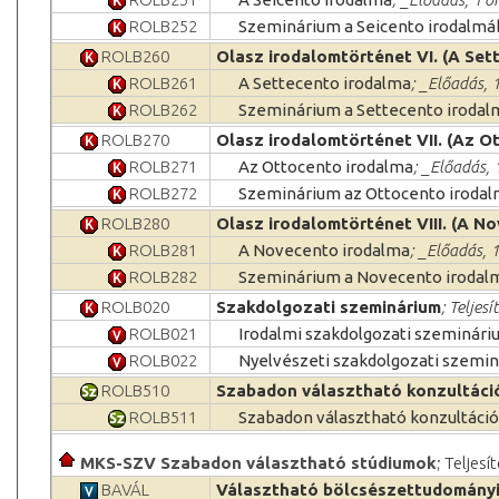
ROLB252
Szeminárium a Seicento irodalmá
ROLB260
Olasz irodalomtörténet VI. (A Set
ROLB261
A Settecento irodalma
; _Előadás, 
ROLB262
Szeminárium a Settecento irodal
ROLB270
Olasz irodalomtörténet VII. (Az O
ROLB271
Az Ottocento irodalma
; _Előadás, 
ROLB272
Szeminárium az Ottocento iroda
ROLB280
Olasz irodalomtörténet VIII. (A N
ROLB281
A Novecento irodalma
; _Előadás, 
ROLB282
Szeminárium a Novecento irodal
ROLB020
Szakdolgozati szeminárium
; Teljes
ROLB021
Irodalmi szakdolgozati szeminár
ROLB022
Nyelvészeti szakdolgozati szemi
ROLB510
Szabadon választható konzultáci
ROLB511
Szabadon választható konzultáció
MKS-SZV Szabadon választható stúdiumok
; Teljesí
BAVÁL
Választható bölcsészettudományi