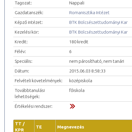
Tagozat:
Nappali
Gazdatanszék:
Romanisztika Intézet
Képző intézet:
BTK Bölcsészettudományi Kar
Kezelési kör:
BTK Bölcsészettudományi Kar
Kredit:
180 kredit
Félév:
6
Speciális:
nem párosítható, nem tanári
Dátum:
2015.06.03 8:58:33
Felvételi követelmények:
középiskola
Továbbtanulási
főiskola
lehetõségek:
Értékelési rendszer:
TT /
TE
Megnevezés
KPR