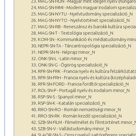
23. MAG-SN-HUN - Magyar mint idegen nyelv (hungarol
24. MAG-SN-MMI - Modern magyar irodalom specializ
25. MAG-SN-NYTU - Nyelvtudomány specializáció_N
26. MAG-SN-NYTO - Nyelvtörténet specializáció_N
27. MAG-SN-RB - Reneszánsz és barokk kultúra specia
28. MAG-SN-T - Textológia specializáció_N
29. KOM-SN - Kommunikáció és médiatudomány min
30. NEPR-SN-TA - Táncantropológia specializáció_N
31. NEPR-SN-N - Néprajz minor_N
32. ONK-SN-L - Latin minor_N
33. ONK-SN-G - Ógörög specializáció_N
34. RFR-SN-FRK - Francia nyelv és kultúra felzárkóztat
35. RFR-SN-FRH - Francia nyelv és kultúra (középhala
36. RFR-SN-FORD - Francia fordítói specializáció_N
37. ROL-SN-P - Portugál nyelv és irodalom minor_N
38. RSP-SN-S - Spanyol minor_N
39. RSP-SN-K - Katalán specializáció_N
40. RRO-SN-RO - Román nemzetiségi minor_N
41. RRO-SN-RK - Román kezdő specializáció_N
42. SZB-SN-FILM - Filmelmélet és filmtörténet minor_
43. SZB-SN-V - Vallástudomány minor_N
44. SLAOR-SN-S - Orosz nyelvű sajtóreferens speciali