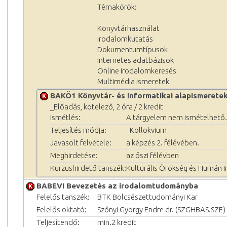
Témakörök:
Könyvtárhasználat
Irodalomkutatás
Dokumentumtípusok
Internetes adatbázisok
Online irodalomkeresés
Multimédia ismeretek
BAKÖ1 Könyvtár- és informatikai alapismerete
_Előadás, kötelező, 2 óra / 2 kredit
Ismétlés:
A tárgyelem nem ismételhető.
Teljesítés módja:
_Kollokvium
Javasolt felvétele:
a képzés 2. félévében.
Meghirdetése:
az őszi félévben
Kurzushirdető tanszék:
Kulturális Örökség és Humán 
BABEVI Bevezetés az irodalomtudományba
Felelős tanszék:
BTK Bölcsészettudományi Kar
Felelős oktató:
Szőnyi György Endre dr. (SZGHBAS.SZE)
Teljesítendő:
min.2 kredit