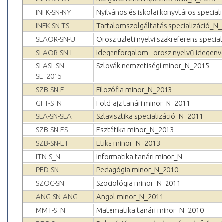
INFK-SN-NY
Nyilvános és iskolai könyvtáros specia
INFK-SN-TS
Tartalomszolgáltatás specializáció_N
SLAOR-SN-U
Orosz üzleti nyelvi szakreferens speci
SLAOR-SN-I
Idegenforgalom - orosz nyelvű idegenv
SLASL-SN-
Szlovák nemzetiségi minor_N_2015
SL_2015
SZB-SN-F
Filozófia minor_N_2013
GFT-S_N
Földrajz tanári minor_N_2011
SLA-SN-SLA
Szlavisztika specializáció_N_2011
SZB-SN-ES
Esztétika minor_N_2013
SZB-SN-ET
Etika minor_N_2013
ITN-S_N
Informatika tanári minor_N
PED-SN
Pedagógia minor_N_2010
SZOC-SN
Szociológia minor_N_2011
ANG-SN-ANG
Angol minor_N_2011
MMT-S_N
Matematika tanári minor_N_2010