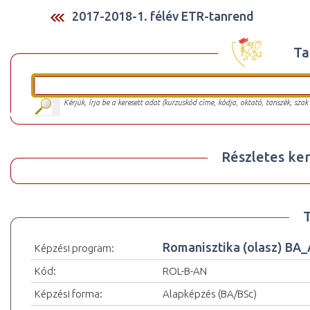
2017-2018-1. félév ETR-tanrend
Ta
Kérjük, írja be a keresett adat (kurzuskód címe, kódja, oktató, tanszék, szak
Részletes ker
Romanisztika (olasz) BA
Képzési program:
Kód:
ROL-B-AN
Képzési forma:
Alapképzés (BA/BSc)