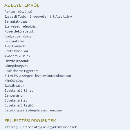
AZ EGYETEMRŐL
Rektori köszöntő
Szegedi Tudományegyetemért Alapítvány
Bemutatkozás
Szervezeti felépítés
Közérdekű adatok
Esélyegyenlőség
E-ügyintézés
Alapítványok
Professzori kar
Akadémikusaink
Díszdoktoraink
Olimpikonjaink
Családbarát Egyetem
ELI-ALPS, a szegedi lézeres kutatóközpont
Minőségügy
Szabályzatok
Egyetemtörténet
Centenárium
Egyetemi élet
Egyetemi Értesítő
Belső visszaélés-bejelentési rendszer
FEJLESZTÉSI PROJEKTEK
Interreg - Határon átnyúló együttműködések