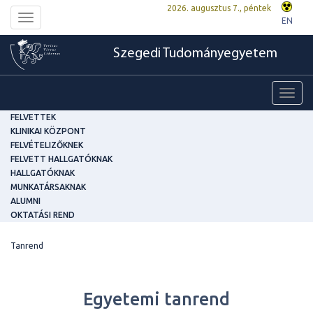
2026. augusztus 7., péntek
Toggle
EN
navigation
Szegedi Tudományegyetem
Toggl
navig
FELVETTEK
KLINIKAI KÖZPONT
FELVÉTELIZŐKNEK
FELVETT HALLGATÓKNAK
HALLGATÓKNAK
MUNKATÁRSAKNAK
ALUMNI
OKTATÁSI REND
Tanrend
Egyetemi tanrend