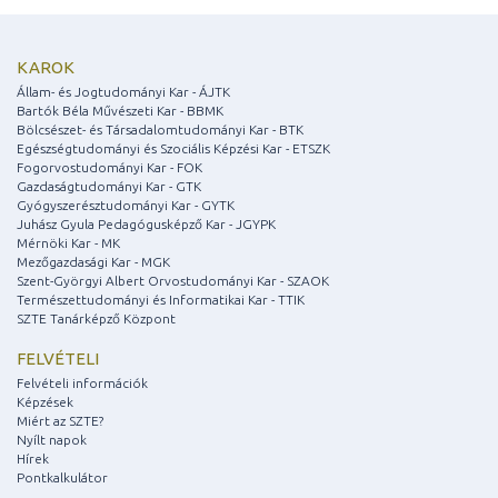
KAROK
Állam- és Jogtudományi Kar - ÁJTK
Bartók Béla Művészeti Kar - BBMK
Bölcsészet- és Társadalomtudományi Kar - BTK
Egészségtudományi és Szociális Képzési Kar - ETSZK
Fogorvostudományi Kar - FOK
Gazdaságtudományi Kar - GTK
Gyógyszerésztudományi Kar - GYTK
Juhász Gyula Pedagógusképző Kar - JGYPK
Mérnöki Kar - MK
Mezőgazdasági Kar - MGK
Szent-Györgyi Albert Orvostudományi Kar - SZAOK
Természettudományi és Informatikai Kar - TTIK
SZTE Tanárképző Központ
FELVÉTELI
Felvételi információk
Képzések
Miért az SZTE?
Nyílt napok
Hírek
Pontkalkulátor