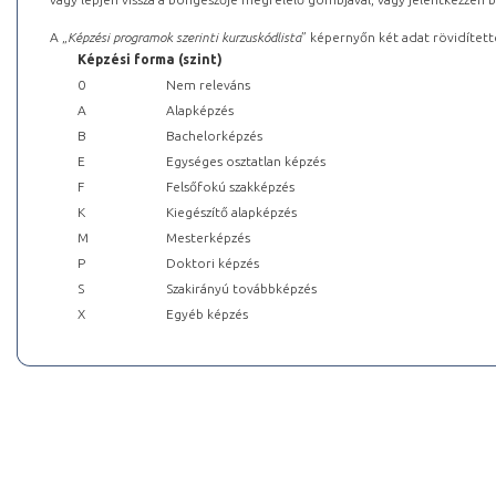
A „
Képzési programok szerinti kurzuskódlista
” képernyőn két adat rövidített
Képzési forma (szint)
0
Nem releváns
A
Alapképzés
B
Bachelorképzés
E
Egységes osztatlan képzés
F
Felsőfokú szakképzés
K
Kiegészítő alapképzés
M
Mesterképzés
P
Doktori képzés
S
Szakirányú továbbképzés
X
Egyéb képzés