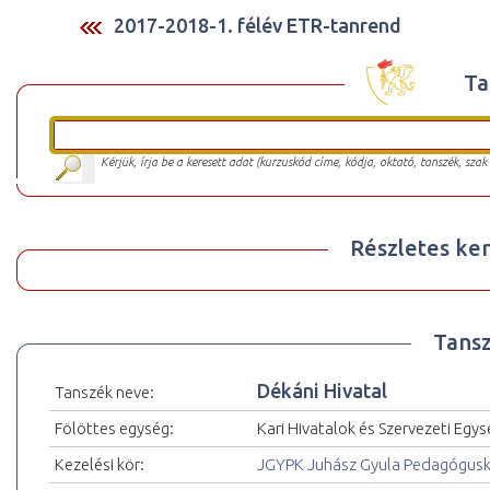
2017-2018-1. félév ETR-tanrend
Ta
Kérjük, írja be a keresett adat (kurzuskód címe, kódja, oktató, tanszék, szak
Részletes ker
Tansz
Dékáni Hivatal
Tanszék neve:
Fölöttes egység:
Kari Hivatalok és Szervezeti Egy
Kezelési kör:
JGYPK Juhász Gyula Pedagógus