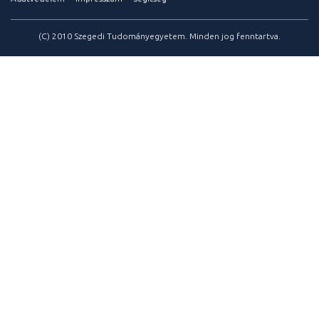
(C) 2010 Szegedi Tudományegyetem. Minden jog fenntartva.