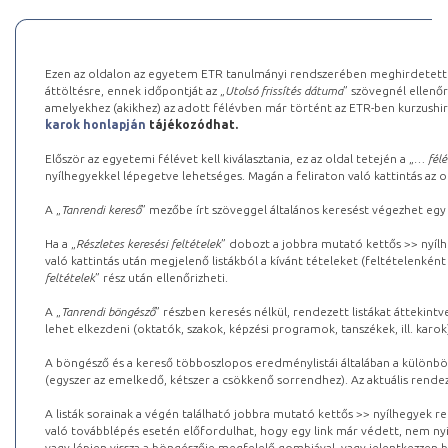
Ezen az oldalon az egyetem ETR tanulmányi rendszerében meghirdetett k
áttöltésre, ennek időpontját az „
Utolsó frissítés dátuma
” szövegnél ellenőr
amelyekhez (akikhez) az adott félévben már történt az ETR-ben kurzushi
karok honlapján
tájékozódhat.
Először az egyetemi félévet kell kiválasztania, ez az oldal tetején a „
… félé
nyílhegyekkel lépegetve lehetséges. Magán a feliraton való kattintás az old
A „
Tanrendi kereső
” mezőbe írt szöveggel általános keresést végezhet egy
Ha a „
Részletes keresési feltételek
” dobozt a jobbra mutató kettős >> nyílh
való kattintás után megjelenő listákból a kívánt tételeket (feltételenként
feltételek
” rész után ellenőrizheti.
A „
Tanrendi böngésző
” részben keresés nélkül, rendezett listákat áttekin
lehet elkezdeni (oktatók, szakok, képzési programok, tanszékek, ill. karok
A böngésző és a kereső többoszlopos eredménylistái általában a különböz
(egyszer az emelkedő, kétszer a csökkenő sorrendhez). Az aktuális rendez
A listák sorainak a végén található jobbra mutató kettős >> nyílhegyek r
való továbblépés esetén előfordulhat, hogy egy link már védett, nem nyi
vagy lépjen vissza a böngészője megfelelő gombjával, vagy jelentkezzen be