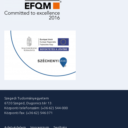
Szegedi Tudományegyetem
6720 Szeged, Dugonics tér 13.
Központi telefonszám: (+36-62) 544-000
Központi fax: (+36-62) 546-371
Adatvédelem
Impresszum
Segítség