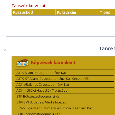
Tanszék kurzusai
Kurzuskód
Kurzuscím
Típus
Tanre
Képzések karonként
ÁJTK Állam- és Jogtudományi Kar
ÁJTK-KT Állam- és Jogtudományi Kar Kecskemét
ÁOK Általános Orvostudományi Kar
ÁOK-Külföldi Hallgatók Titkársága
BTK Bölcsészettudományi Kar
BTK-BMI Budapest Média Intézet
ETSZK Egészségtudományi és Szociális Képzési Kar
FOK Fogorvostudományi Kar