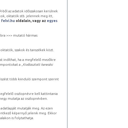
-ből az adatok időszakosan kerülnek
kok, oktatók stb. jelennek meg itt,
a
felvi.hu
oldalain, vagy az
egyes
 jobbra >>> mutató hármas
oktatók, szakok és tanszékek közt.
st indíthat, ha a megfelelő mezőkre
zempontokat a „
Kiválasztott keresési
észést több kiinduló szempont szerint
gfelelő oszlopnévre kell kattintania
lhegy mutatja az oszlopnévben.
s adatlapját mutatják meg. Az ezen
lentkező képernyő jelenik meg. Ekkor
lakon is folytathatja.