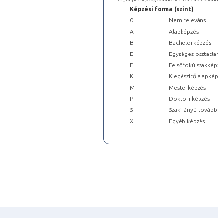
Képzési forma (szint)
0
Nem releváns
A
Alapképzés
B
Bachelorképzés
E
Egységes osztatla
F
Felsőfokú szakkép
K
Kiegészítő alapké
M
Mesterképzés
P
Doktori képzés
S
Szakirányú tovább
X
Egyéb képzés