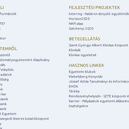
LI
FEJLESZTÉSI PROJEKTEK
információk
Interreg - Határon átnyúló együttmű
Horizon2020
ZTE?
NKFI alap
k
Széchenyi 2020
átor
BETEGELLÁTÁS
Szent-Györgyi Albert Klinikai Központ
ETEMRŐL
Klinikák
szöntő
Klinikai ügyeletek
udományegyetemért Alapítvány
zás
HASZNOS LINKEK
felépítés
Egyetemi klubok
 adatok
Klebelsberg Könyvtár
lőség
József Attila Tanulmányi és Informác
és
EHÖK
ok
Térkép
 kar
Rendezvényhelyszín - SZTE központi é
saink
Karrier - Pályázatok egyetemi állásokr
aink
tisztségekre
aink
át Egyetem
a szegedi lézeres kutatóközpont
y
ok