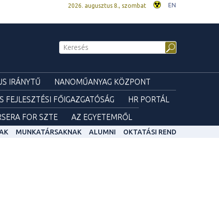
EN
2026. augusztus 8., szombat
S IRÁNYTŰ
NANOMŰANYAG KÖZPONT
ÉS FEJLESZTÉSI FŐIGAZGATÓSÁG
HR PORTÁL
SERA FOR SZTE
AZ EGYETEMRŐL
AK
MUNKATÁRSAKNAK
ALUMNI
OKTATÁSI REND