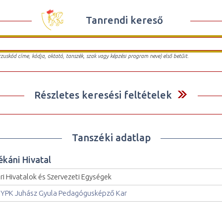
Tanrendi kereső
urzuskód címe, kódja, oktató, tanszék, szak vagy képzési program neve) első betűit.
Részletes keresési feltételek
Tanszéki adatlap
ékáni Hivatal
ri Hivatalok és Szervezeti Egységek
YPK Juhász Gyula Pedagógusképző Kar