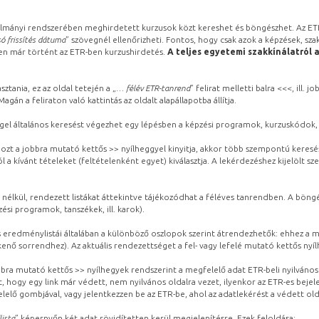
lmányi rendszerében meghirdetett kurzusok közt kereshet és böngészhet. Az ETR
ó frissítés dátuma
” szövegnél ellenőrizheti. Fontos, hogy csak azok a képzések, sza
ben már történt az ETR-ben kurzushirdetés.
A teljes egyetemi szakkínálatról 
sztania, ez az oldal tetején a „
… félév ETR-tanrend
” felirat melletti balra <<<, ill.
gán a feliraton való kattintás az oldalt alapállapotba állítja.
gel általános keresést végezhet egy lépésben a képzési programok, kurzuskódok, 
ozt a jobbra mutató kettős >> nyílheggyel kinyitja, akkor több szempontú keresé
l a kívánt tételeket (feltételenként egyet) kiválasztja. A lekérdezéshez kijelölt s
 nélkül, rendezett listákat áttekintve tájékozódhat a féléves tanrendben. A böng
ési programok, tanszékek, ill. karok).
eredménylistái általában a különböző oszlopok szerint átrendezhetők: ehhez a me
kenő sorrendhez). Az aktuális rendezettséget a fel- vagy lefelé mutató kettős nyí
obbra mutató kettős >> nyílhegyek rendszerint a megfelelő adat ETR-beli nyilváno
, hogy egy link már védett, nem nyilvános oldalra vezet, ilyenkor az ETR-es beje
lelő gombjával, vagy jelentkezzen be az ETR-be, ahol az adatlekérést a védett olda
lista
” képernyőn két adat rövidítetten kerül megjelenítésre. Ezek feloldása: