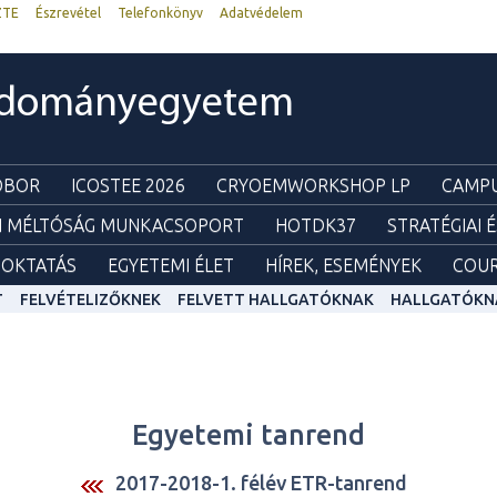
ZTE
Észrevétel
Telefonkönyv
Adatvédelem
udományegyetem
ZOBOR
ICOSTEE 2026
CRYOEMWORKSHOP LP
CAMPU
I MÉLTÓSÁG MUNKACSOPORT
HOTDK37
STRATÉGIAI 
OKTATÁS
EGYETEMI ÉLET
HÍREK, ESEMÉNYEK
COUR
T
FELVÉTELIZŐKNEK
FELVETT HALLGATÓKNAK
HALLGATÓKN
Egyetemi tanrend
2017-2018-1. félév ETR-tanrend