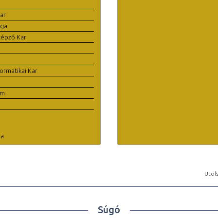
ar
ága
képző Kar
ormatikai Kar
em
la
Utols
Súgó