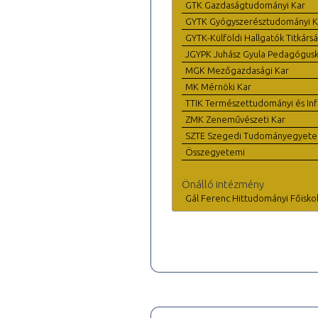
GTK Gazdaságtudományi Kar
GYTK Gyógyszerésztudományi K
GYTK-Külföldi Hallgatók Titkárs
JGYPK Juhász Gyula Pedagógus
MGK Mezőgazdasági Kar
MK Mérnöki Kar
TTIK Természettudományi és Inf
ZMK Zeneművészeti Kar
SZTE Szegedi Tudományegyet
Összegyetemi
Önálló intézmény
Gál Ferenc Hittudományi Főisko