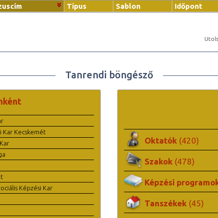
zuscím
Típus
Sablon
Időpont
Utols
Tanrendi böngésző
nként
ar
i Kar Kecskemét
Oktatók
(420)
Kar
ga
Szakok
(478)
t
Képzési programo
ciális Képzési Kar
Tanszékek
(45)