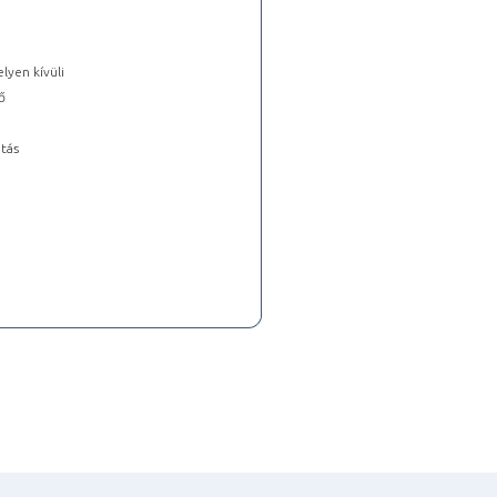
lyen kívüli
ő
tás