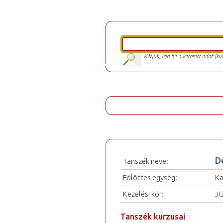
Kérjük, írja be a keresett adat (k
D
Tanszék neve:
Fölöttes egység:
Ka
Kezelési kör:
JG
Tanszék kurzusai