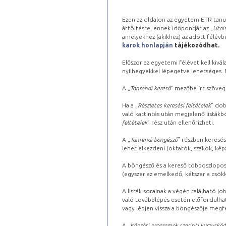
Ezen az oldalon az egyetem ETR tanu
áttöltésre, ennek időpontját az „
Utols
amelyekhez (akikhez) az adott félév
karok honlapján
tájékozódhat.
Először az egyetemi félévet kell kivála
nyílhegyekkel lépegetve lehetséges. Ma
A „
Tanrendi kereső
” mezőbe írt szöveg
Ha a „
Részletes keresési feltételek
” dob
való kattintás után megjelenő listákbó
feltételek
” rész után ellenőrizheti.
A „
Tanrendi böngésző
” részben keresés
lehet elkezdeni (oktatók, szakok, képz
A böngésző és a kereső többoszlopos 
(egyszer az emelkedő, kétszer a csök
A listák sorainak a végén található j
való továbblépés esetén előfordulhat
vagy lépjen vissza a böngészője megfe
A „
Képzési programok szerinti kurzuskód