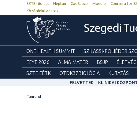
SZTE főoldal
Neptun
CooSpace
Modulo
Coursera for S
Közérdekű adatok
Szegedi T
ONE HEALTH SUMMIT
SZILASSI-POLIÉDER S
EFYE 2026
ALMA MATER
BSJP
ÉLETVÉG
SZTE EÉTK
OTDK37BIOLÓGIA
KUTATÁS
FELVETTEK
KLINIKAI KÖZPON
Tanrend