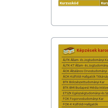
Kurzuskód
Kur
Képzések karo
ÁJTK Állam- és Jogtudományi K
ÁJTK-KT Állam- és Jogtudomány
ÁOK Általános Orvostudományi 
ÁOK-Külföldi Hallgatók Titkársá
BTK Bölcsészettudományi Kar
BTK-BMI Budapest Média Intéze
ETSZK Egészségtudományi és Szo
FOK Fogorvostudományi Kar
FOK-K Külföldi Hallgatók