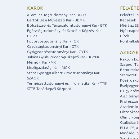
KAROK
FELVÉTE
Állam- és Jogtudományi Kar - ÁJTK
Felvételi 
Bartók Béla Művészeti Kar - BBMK
Képzések
Bölcsészet- és Társadalomtudományi Kar - BTK
Miért az S
Egészségtudományi és Szociális Képzési Kar -
Nyílt napo
ETSZK
Hírek
Fogorvostudományi Kar - FOK
Pontkalkul
Gazdaságtudományi Kar - GTK
Gyógyszerésztudományi Kar - GYTK
AZ EGY
Juhász Gyula Pedagógusképző Kar - JGYPK
Rektori kö
Mérnöki Kar - MK
Szegedi T
Mezőgazdasági Kar - MGK
Bemutatko
Szent-Györgyi Albert Orvostudományi Kar -
Szervezeti 
SZAOK
Közérdekű
Természettudományi és Informatikai Kar - TTIK
Esélyegyen
SZTE Tanárképző Központ
E-ügyintéz
Alapítvány
Professzori
Akadémiku
Díszdoktor
Olimpikonj
Családbar
ELI-ALPS, 
Minőségüg
Szabályzat