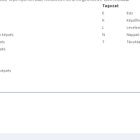
Tagozat
E
Esti
K
Képzőhe
L
Levelez
n képzés
N
Nappali
zés
T
Távokta
pzés
képzés