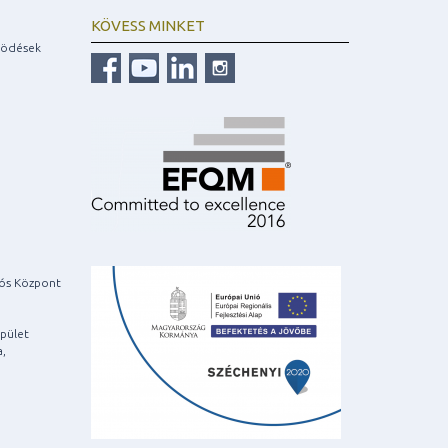
KÖVESS MINKET
ködések
iós Központ
pület
a,