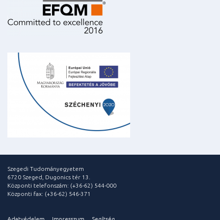
Szegedi Tudományegyetem
6720 Szeged, Dugonics tér 13.
Központi telefonszám: (+36-62) 544-000
Központi fax: (+36-62) 546-371
Adatvédelem
Impresszum
Segítség