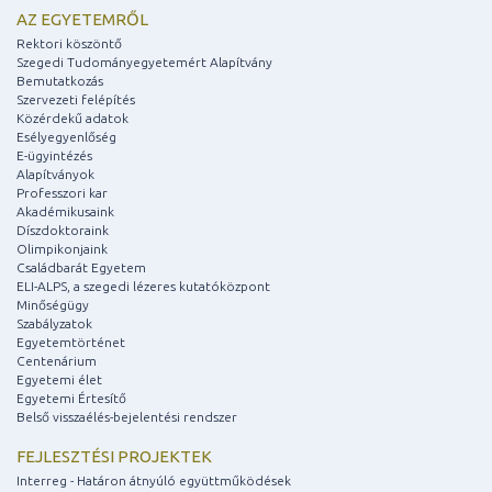
AZ EGYETEMRŐL
Rektori köszöntő
Szegedi Tudományegyetemért Alapítvány
Bemutatkozás
Szervezeti felépítés
Közérdekű adatok
Esélyegyenlőség
E-ügyintézés
Alapítványok
Professzori kar
Akadémikusaink
Díszdoktoraink
Olimpikonjaink
Családbarát Egyetem
ELI-ALPS, a szegedi lézeres kutatóközpont
Minőségügy
Szabályzatok
Egyetemtörténet
Centenárium
Egyetemi élet
Egyetemi Értesítő
Belső visszaélés-bejelentési rendszer
FEJLESZTÉSI PROJEKTEK
Interreg - Határon átnyúló együttműködések