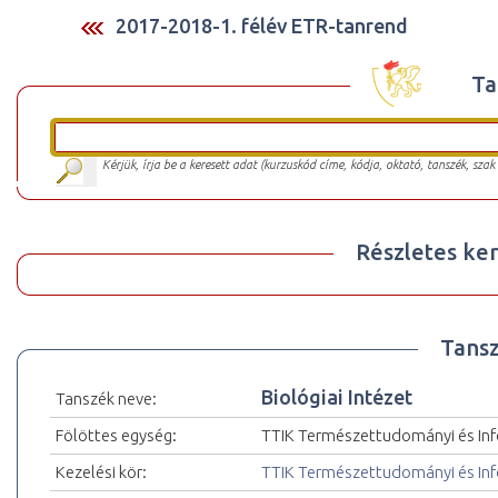
2017-2018-1. félév ETR-tanrend
Ta
Kérjük, írja be a keresett adat (kurzuskód címe, kódja, oktató, tanszék, szak
Részletes ker
Tansz
Biológiai Intézet
Tanszék neve:
Fölöttes egység:
TTIK Természettudományi és Inf
Kezelési kör:
TTIK Természettudományi és Inf