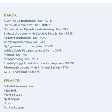
KAROK
Állam- és Jogtudományi Kar - ÁJTK
Bartók Béla Művészeti Kar - BBMK
Bölcsészet- és Társadalomtudományi Kar - BTK
Egészségtudományi és Szociális Képzési Kar - ETSZK
Fogorvostudományi Kar - FOK
Gazdaságtudományi Kar - GTK
Gyógyszerésztudományi Kar - GYTK
Juhász Gyula Pedagógusképző Kar - JGYPK
Mérnöki Kar - MK
Mezőgazdasági Kar - MGK
Szent-Györgyi Albert Orvostudományi Kar - SZAOK
Természettudományi és Informatikai Kar - TTIK
SZTE Tanárképző Központ
FELVÉTELI
Felvételi információk
Képzések
Miért az SZTE?
Nyílt napok
Hírek
Pontkalkulátor