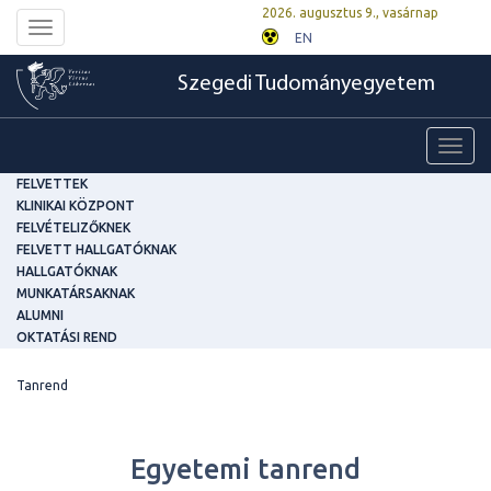
2026. augusztus 9., vasárnap
Toggle
EN
navigation
Szegedi Tudományegyetem
Toggl
navig
FELVETTEK
KLINIKAI KÖZPONT
FELVÉTELIZŐKNEK
FELVETT HALLGATÓKNAK
HALLGATÓKNAK
MUNKATÁRSAKNAK
ALUMNI
OKTATÁSI REND
Tanrend
Egyetemi tanrend