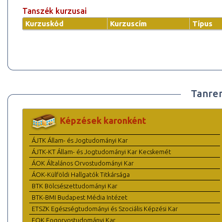
Tanszék kurzusai
Kurzuskód
Kurzuscím
Típus
Tanre
Képzések karonként
ÁJTK Állam- és Jogtudományi Kar
ÁJTK-KT Állam- és Jogtudományi Kar Kecskemét
ÁOK Általános Orvostudományi Kar
ÁOK-Külföldi Hallgatók Titkársága
BTK Bölcsészettudományi Kar
BTK-BMI Budapest Média Intézet
ETSZK Egészségtudományi és Szociális Képzési Kar
FOK Fogorvostudományi Kar