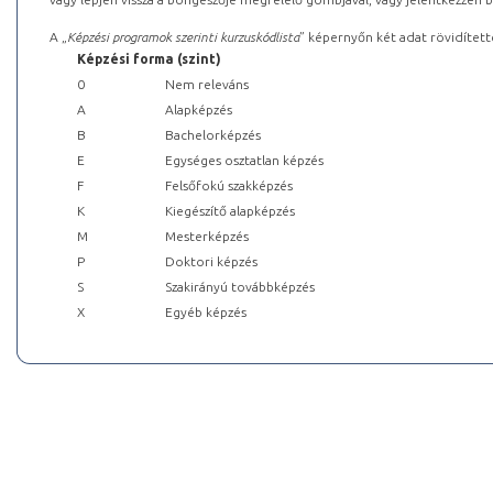
A „
Képzési programok szerinti kurzuskódlista
” képernyőn két adat rövidített
Képzési forma (szint)
0
Nem releváns
A
Alapképzés
B
Bachelorképzés
E
Egységes osztatlan képzés
F
Felsőfokú szakképzés
K
Kiegészítő alapképzés
M
Mesterképzés
P
Doktori képzés
S
Szakirányú továbbképzés
X
Egyéb képzés