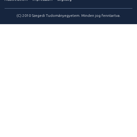
(C) 2010 Szegedi Tudományegyetem. Minden jog fenntartva.