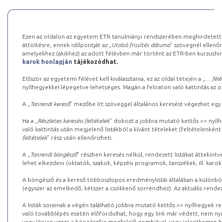
Ezen az oldalon az egyetem ETR tanulmányi rendszerében meghirdetett k
áttöltésre, ennek időpontját az „
Utolsó frissítés dátuma
” szövegnél ellenőr
amelyekhez (akikhez) az adott félévben már történt az ETR-ben kurzushi
karok honlapján
tájékozódhat.
Először az egyetemi félévet kell kiválasztania, ez az oldal tetején a „
… félé
nyílhegyekkel lépegetve lehetséges. Magán a feliraton való kattintás az old
A „
Tanrendi kereső
” mezőbe írt szöveggel általános keresést végezhet egy
Ha a „
Részletes keresési feltételek
” dobozt a jobbra mutató kettős >> nyílh
való kattintás után megjelenő listákból a kívánt tételeket (feltételenként
feltételek
” rész után ellenőrizheti.
A „
Tanrendi böngésző
” részben keresés nélkül, rendezett listákat áttekin
lehet elkezdeni (oktatók, szakok, képzési programok, tanszékek, ill. karok
A böngésző és a kereső többoszlopos eredménylistái általában a különböz
(egyszer az emelkedő, kétszer a csökkenő sorrendhez). Az aktuális rendez
A listák sorainak a végén található jobbra mutató kettős >> nyílhegyek r
való továbblépés esetén előfordulhat, hogy egy link már védett, nem nyi
vagy lépjen vissza a böngészője megfelelő gombjával, vagy jelentkezzen be