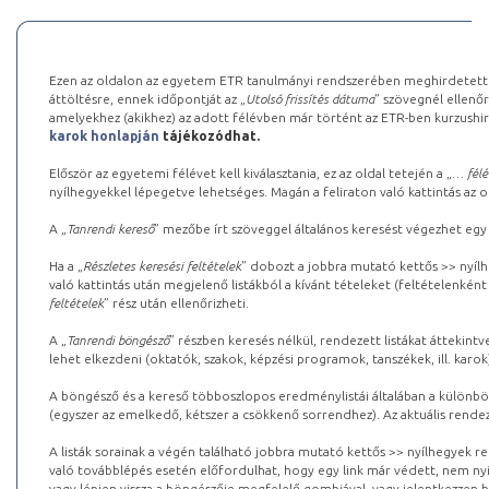
Ezen az oldalon az egyetem ETR tanulmányi rendszerében meghirdetett k
áttöltésre, ennek időpontját az „
Utolsó frissítés dátuma
” szövegnél ellenőr
amelyekhez (akikhez) az adott félévben már történt az ETR-ben kurzushi
karok honlapján
tájékozódhat.
Először az egyetemi félévet kell kiválasztania, ez az oldal tetején a „
… félé
nyílhegyekkel lépegetve lehetséges. Magán a feliraton való kattintás az old
A „
Tanrendi kereső
” mezőbe írt szöveggel általános keresést végezhet egy
Ha a „
Részletes keresési feltételek
” dobozt a jobbra mutató kettős >> nyílh
való kattintás után megjelenő listákból a kívánt tételeket (feltételenként
feltételek
” rész után ellenőrizheti.
A „
Tanrendi böngésző
” részben keresés nélkül, rendezett listákat áttekin
lehet elkezdeni (oktatók, szakok, képzési programok, tanszékek, ill. karok
A böngésző és a kereső többoszlopos eredménylistái általában a különböz
(egyszer az emelkedő, kétszer a csökkenő sorrendhez). Az aktuális rendez
A listák sorainak a végén található jobbra mutató kettős >> nyílhegyek r
való továbblépés esetén előfordulhat, hogy egy link már védett, nem nyi
vagy lépjen vissza a böngészője megfelelő gombjával, vagy jelentkezzen be