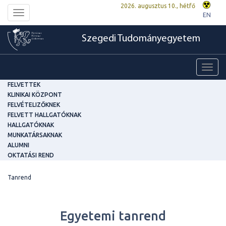
2026. augusztus 10., hétfő
Toggle
EN
navigation
Szegedi Tudományegyetem
Toggl
navig
FELVETTEK
KLINIKAI KÖZPONT
FELVÉTELIZŐKNEK
FELVETT HALLGATÓKNAK
HALLGATÓKNAK
MUNKATÁRSAKNAK
ALUMNI
OKTATÁSI REND
Tanrend
Egyetemi tanrend