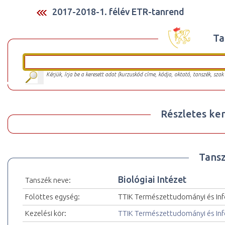
2017-2018-1. félév ETR-tanrend
Ta
Kérjük, írja be a keresett adat (kurzuskód címe, kódja, oktató, tanszék, szak
Részletes ker
Tansz
Biológiai Intézet
Tanszék neve:
Fölöttes egység:
TTIK Természettudományi és Inf
Kezelési kör:
TTIK Természettudományi és Inf