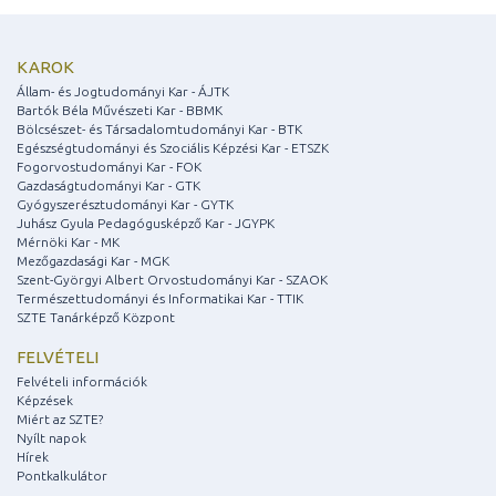
KAROK
Állam- és Jogtudományi Kar - ÁJTK
Bartók Béla Művészeti Kar - BBMK
Bölcsészet- és Társadalomtudományi Kar - BTK
Egészségtudományi és Szociális Képzési Kar - ETSZK
Fogorvostudományi Kar - FOK
Gazdaságtudományi Kar - GTK
Gyógyszerésztudományi Kar - GYTK
Juhász Gyula Pedagógusképző Kar - JGYPK
Mérnöki Kar - MK
Mezőgazdasági Kar - MGK
Szent-Györgyi Albert Orvostudományi Kar - SZAOK
Természettudományi és Informatikai Kar - TTIK
SZTE Tanárképző Központ
FELVÉTELI
Felvételi információk
Képzések
Miért az SZTE?
Nyílt napok
Hírek
Pontkalkulátor