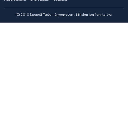
(C) 2010 Szegedi Tudományegyetem. Minden jog fenntartva.