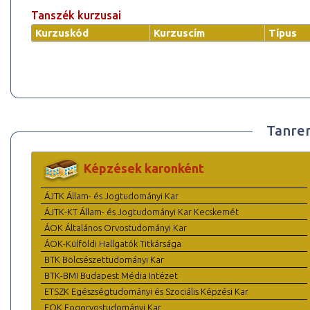
Tanszék kurzusai
Kurzuskód
Kurzuscím
Típus
Tanre
Képzések karonként
ÁJTK Állam- és Jogtudományi Kar
ÁJTK-KT Állam- és Jogtudományi Kar Kecskemét
ÁOK Általános Orvostudományi Kar
ÁOK-Külföldi Hallgatók Titkársága
BTK Bölcsészettudományi Kar
BTK-BMI Budapest Média Intézet
ETSZK Egészségtudományi és Szociális Képzési Kar
FOK Fogorvostudományi Kar