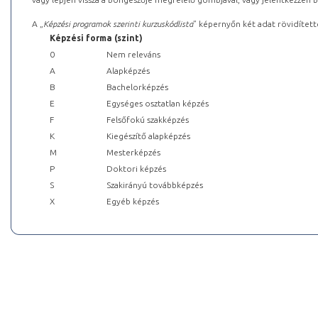
A „
Képzési programok szerinti kurzuskódlista
” képernyőn két adat rövidített
Képzési forma (szint)
0
Nem releváns
A
Alapképzés
B
Bachelorképzés
E
Egységes osztatlan képzés
F
Felsőfokú szakképzés
K
Kiegészítő alapképzés
M
Mesterképzés
P
Doktori képzés
S
Szakirányú továbbképzés
X
Egyéb képzés