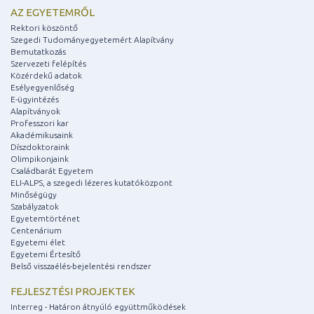
AZ EGYETEMRŐL
Rektori köszöntő
Szegedi Tudományegyetemért Alapítvány
Bemutatkozás
Szervezeti felépítés
Közérdekű adatok
Esélyegyenlőség
E-ügyintézés
Alapítványok
Professzori kar
Akadémikusaink
Díszdoktoraink
Olimpikonjaink
Családbarát Egyetem
ELI-ALPS, a szegedi lézeres kutatóközpont
Minőségügy
Szabályzatok
Egyetemtörténet
Centenárium
Egyetemi élet
Egyetemi Értesítő
Belső visszaélés-bejelentési rendszer
FEJLESZTÉSI PROJEKTEK
Interreg - Határon átnyúló együttműködések