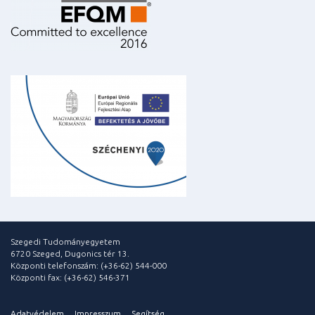
Szegedi Tudományegyetem
6720 Szeged, Dugonics tér 13.
Központi telefonszám: (+36-62) 544-000
Központi fax: (+36-62) 546-371
Adatvédelem
Impresszum
Segítség