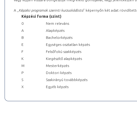
A „
Képzési programok szerinti kurzuskódlista
” képernyőn két adat rövidített
Képzési forma (szint)
0
Nem releváns
A
Alapképzés
B
Bachelorképzés
E
Egységes osztatlan képzés
F
Felsőfokú szakképzés
K
Kiegészítő alapképzés
M
Mesterképzés
P
Doktori képzés
S
Szakirányú továbbképzés
X
Egyéb képzés