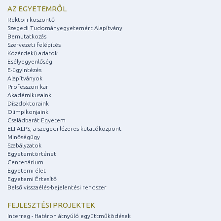
AZ EGYETEMRŐL
Rektori köszöntő
Szegedi Tudományegyetemért Alapítvány
Bemutatkozás
Szervezeti felépítés
Közérdekű adatok
Esélyegyenlőség
E-ügyintézés
Alapítványok
Professzori kar
Akadémikusaink
Díszdoktoraink
Olimpikonjaink
Családbarát Egyetem
ELI-ALPS, a szegedi lézeres kutatóközpont
Minőségügy
Szabályzatok
Egyetemtörténet
Centenárium
Egyetemi élet
Egyetemi Értesítő
Belső visszaélés-bejelentési rendszer
FEJLESZTÉSI PROJEKTEK
Interreg - Határon átnyúló együttműködések