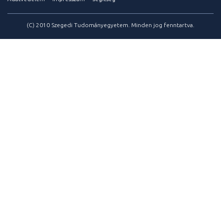
(C) 2010 Szegedi Tudományegyetem. Minden jog fenntartva.