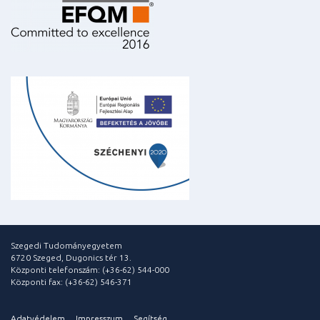
Szegedi Tudományegyetem
6720 Szeged, Dugonics tér 13.
Központi telefonszám: (+36-62) 544-000
Központi fax: (+36-62) 546-371
Adatvédelem
Impresszum
Segítség