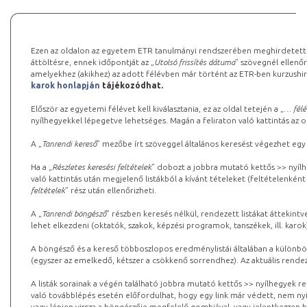
Ezen az oldalon az egyetem ETR tanulmányi rendszerében meghirdetett k
áttöltésre, ennek időpontját az „
Utolsó frissítés dátuma
” szövegnél ellenőr
amelyekhez (akikhez) az adott félévben már történt az ETR-ben kurzushi
karok honlapján
tájékozódhat.
Először az egyetemi félévet kell kiválasztania, ez az oldal tetején a „
… félé
nyílhegyekkel lépegetve lehetséges. Magán a feliraton való kattintás az old
A „
Tanrendi kereső
” mezőbe írt szöveggel általános keresést végezhet egy
Ha a „
Részletes keresési feltételek
” dobozt a jobbra mutató kettős >> nyílh
való kattintás után megjelenő listákból a kívánt tételeket (feltételenként
feltételek
” rész után ellenőrizheti.
A „
Tanrendi böngésző
” részben keresés nélkül, rendezett listákat áttekin
lehet elkezdeni (oktatók, szakok, képzési programok, tanszékek, ill. karok
A böngésző és a kereső többoszlopos eredménylistái általában a különböz
(egyszer az emelkedő, kétszer a csökkenő sorrendhez). Az aktuális rendez
A listák sorainak a végén található jobbra mutató kettős >> nyílhegyek r
való továbblépés esetén előfordulhat, hogy egy link már védett, nem nyi
vagy lépjen vissza a böngészője megfelelő gombjával, vagy jelentkezzen be