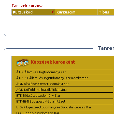
Tanszék kurzusai
Kurzuskód
Kurzuscím
Típus
Tanre
Képzések karonként
ÁJTK Állam- és Jogtudományi Kar
ÁJTK-KT Állam- és Jogtudományi Kar Kecskemét
ÁOK Általános Orvostudományi Kar
ÁOK-Külföldi Hallgatók Titkársága
BTK Bölcsészettudományi Kar
BTK-BMI Budapest Média Intézet
ETSZK Egészségtudományi és Szociális Képzési Kar
FOK Fogorvostudományi Kar