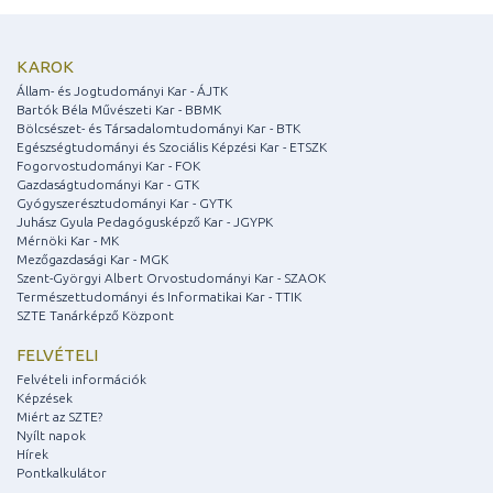
KAROK
Állam- és Jogtudományi Kar - ÁJTK
Bartók Béla Művészeti Kar - BBMK
Bölcsészet- és Társadalomtudományi Kar - BTK
Egészségtudományi és Szociális Képzési Kar - ETSZK
Fogorvostudományi Kar - FOK
Gazdaságtudományi Kar - GTK
Gyógyszerésztudományi Kar - GYTK
Juhász Gyula Pedagógusképző Kar - JGYPK
Mérnöki Kar - MK
Mezőgazdasági Kar - MGK
Szent-Györgyi Albert Orvostudományi Kar - SZAOK
Természettudományi és Informatikai Kar - TTIK
SZTE Tanárképző Központ
FELVÉTELI
Felvételi információk
Képzések
Miért az SZTE?
Nyílt napok
Hírek
Pontkalkulátor