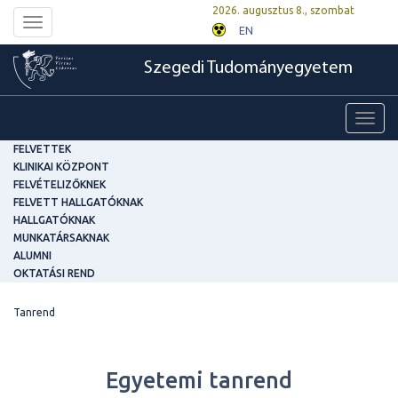
2026. augusztus 8., szombat
Toggle
EN
navigation
Szegedi Tudományegyetem
Toggl
navig
FELVETTEK
KLINIKAI KÖZPONT
FELVÉTELIZŐKNEK
FELVETT HALLGATÓKNAK
HALLGATÓKNAK
MUNKATÁRSAKNAK
ALUMNI
OKTATÁSI REND
Tanrend
Egyetemi tanrend