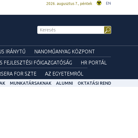
EN
2026. augusztus 7., péntek
S IRÁNYTŰ
NANOMŰANYAG KÖZPONT
ÉS FEJLESZTÉSI FŐIGAZGATÓSÁG
HR PORTÁL
SERA FOR SZTE
AZ EGYETEMRŐL
AK
MUNKATÁRSAKNAK
ALUMNI
OKTATÁSI REND