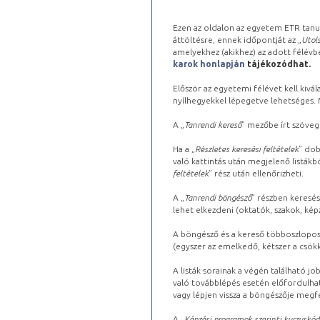
Ezen az oldalon az egyetem ETR tanu
áttöltésre, ennek időpontját az „
Utols
amelyekhez (akikhez) az adott félév
karok honlapján
tájékozódhat.
Először az egyetemi félévet kell kivála
nyílhegyekkel lépegetve lehetséges. Ma
A „
Tanrendi kereső
” mezőbe írt szöveg
Ha a „
Részletes keresési feltételek
” dob
való kattintás után megjelenő listákbó
feltételek
” rész után ellenőrizheti.
A „
Tanrendi böngésző
” részben keresés
lehet elkezdeni (oktatók, szakok, képz
A böngésző és a kereső többoszlopos 
(egyszer az emelkedő, kétszer a csök
A listák sorainak a végén található j
való továbblépés esetén előfordulhat
vagy lépjen vissza a böngészője megfe
A „
Képzési programok szerinti kurzuskód