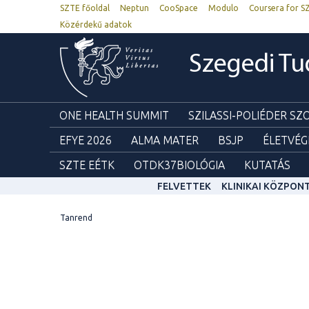
SZTE főoldal
Neptun
CooSpace
Modulo
Coursera for S
Közérdekű adatok
Szegedi T
ONE HEALTH SUMMIT
SZILASSI-POLIÉDER S
EFYE 2026
ALMA MATER
BSJP
ÉLETVÉG
SZTE EÉTK
OTDK37BIOLÓGIA
KUTATÁS
FELVETTEK
KLINIKAI KÖZPON
Tanrend