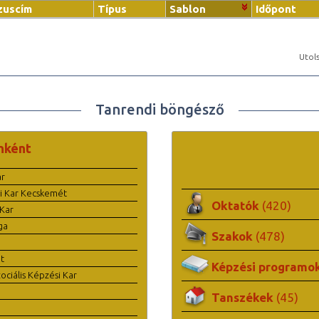
zuscím
Típus
Sablon
Időpont
Utols
Tanrendi böngésző
nként
ar
i Kar Kecskemét
Oktatók
(420)
Kar
ga
Szakok
(478)
t
Képzési programo
ciális Képzési Kar
Tanszékek
(45)