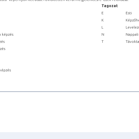
Tagozat
E
Esti
K
Képzőhe
L
Levelez
n képzés
N
Nappali
zés
T
Távokta
pzés
képzés