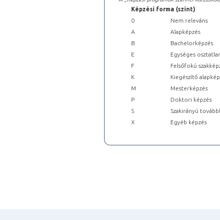
Képzési forma (szint)
0
Nem releváns
A
Alapképzés
B
Bachelorképzés
E
Egységes osztatla
F
Felsőfokú szakkép
K
Kiegészítő alapké
M
Mesterképzés
P
Doktori képzés
S
Szakirányú tovább
X
Egyéb képzés