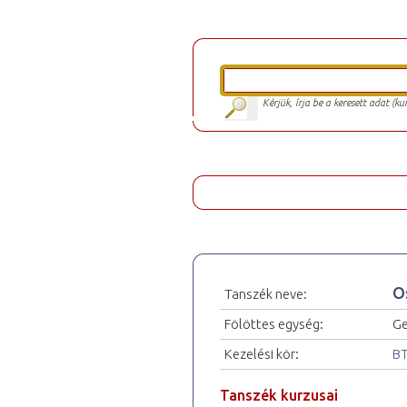
Kérjük, írja be a keresett adat (k
O
Tanszék neve:
Fölöttes egység:
Ge
Kezelési kör:
BT
Tanszék kurzusai