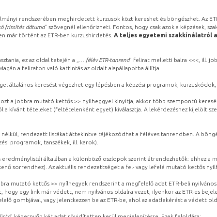
lmányi rendszerében meghirdetett kurzusok közt kereshet és böngészhet. Az ETR
ó frissítés dátuma
” szövegnél ellenőrizheti. Fontos, hogy csak azok a képzések, sza
ben már történt az ETR-ben kurzushirdetés.
A teljes egyetemi szakkínálatról 
sztania, ez az oldal tetején a „
… félév ETR-tanrend
” felirat melletti balra <<<, ill.
gán a feliraton való kattintás az oldalt alapállapotba állítja.
gel általános keresést végezhet egy lépésben a képzési programok, kurzuskódok, 
ozt a jobbra mutató kettős >> nyílheggyel kinyitja, akkor több szempontú keresé
l a kívánt tételeket (feltételenként egyet) kiválasztja. A lekérdezéshez kijelölt s
 nélkül, rendezett listákat áttekintve tájékozódhat a féléves tanrendben. A böng
ési programok, tanszékek, ill. karok).
eredménylistái általában a különböző oszlopok szerint átrendezhetők: ehhez a me
kenő sorrendhez). Az aktuális rendezettséget a fel- vagy lefelé mutató kettős nyí
obbra mutató kettős >> nyílhegyek rendszerint a megfelelő adat ETR-beli nyilváno
, hogy egy link már védett, nem nyilvános oldalra vezet, ilyenkor az ETR-es beje
lelő gombjával, vagy jelentkezzen be az ETR-be, ahol az adatlekérést a védett olda
lista
” képernyőn két adat rövidítetten kerül megjelenítésre. Ezek feloldása: