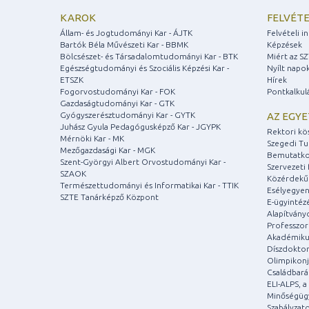
KAROK
FELVÉTE
Állam- és Jogtudományi Kar - ÁJTK
Felvételi 
Bartók Béla Művészeti Kar - BBMK
Képzések
Bölcsészet- és Társadalomtudományi Kar - BTK
Miért az S
Egészségtudományi és Szociális Képzési Kar -
Nyílt napo
ETSZK
Hírek
Fogorvostudományi Kar - FOK
Pontkalkul
Gazdaságtudományi Kar - GTK
Gyógyszerésztudományi Kar - GYTK
AZ EGY
Juhász Gyula Pedagógusképző Kar - JGYPK
Rektori kö
Mérnöki Kar - MK
Szegedi T
Mezőgazdasági Kar - MGK
Bemutatko
Szent-Györgyi Albert Orvostudományi Kar -
Szervezeti 
SZAOK
Közérdekű
Természettudományi és Informatikai Kar - TTIK
Esélyegyen
SZTE Tanárképző Központ
E-ügyintéz
Alapítvány
Professzori
Akadémiku
Díszdoktor
Olimpikonj
Családbar
ELI-ALPS, 
Minőségüg
Szabályzat