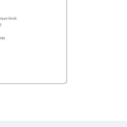
lyen kívüli
ő
tás