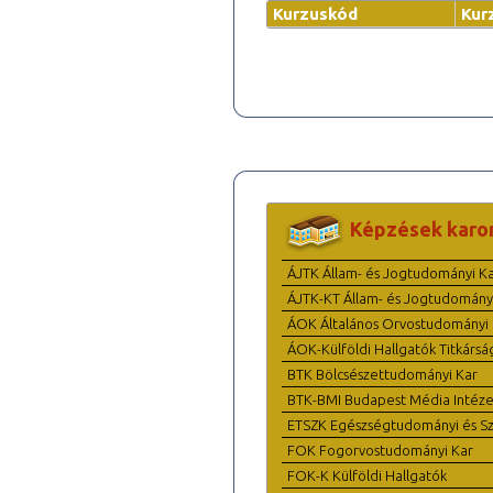
Kurzuskód
Kur
Képzések karo
ÁJTK Állam- és Jogtudományi K
ÁJTK-KT Állam- és Jogtudomány
ÁOK Általános Orvostudományi 
ÁOK-Külföldi Hallgatók Titkársá
BTK Bölcsészettudományi Kar
BTK-BMI Budapest Média Intéze
ETSZK Egészségtudományi és Szo
FOK Fogorvostudományi Kar
FOK-K Külföldi Hallgatók