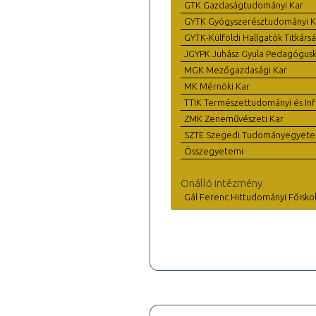
GTK Gazdaságtudományi Kar
GYTK Gyógyszerésztudományi K
GYTK-Külföldi Hallgatók Titkárs
JGYPK Juhász Gyula Pedagógus
MGK Mezőgazdasági Kar
MK Mérnöki Kar
TTIK Természettudományi és Inf
ZMK Zeneművészeti Kar
SZTE Szegedi Tudományegyet
Összegyetemi
Önálló intézmény
Gál Ferenc Hittudományi Főisko