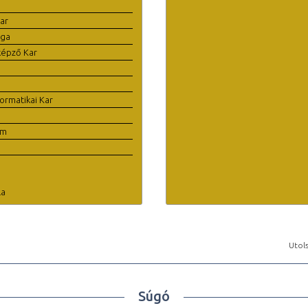
ar
ága
képző Kar
ormatikai Kar
em
la
Utols
Súgó