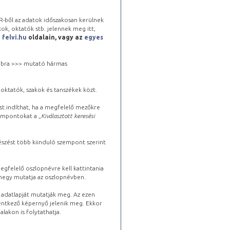
-ből az adatok időszakosan kerülnek
kok, oktatók stb. jelennek meg itt,
a
felvi.hu
oldalain, vagy az
egyes
 jobbra >>> mutató hármas
oktatók, szakok és tanszékek közt.
st indíthat, ha a megfelelő mezőkre
zempontokat a „
Kiválasztott keresési
észést több kiinduló szempont szerint
gfelelő oszlopnévre kell kattintania
lhegy mutatja az oszlopnévben.
s adatlapját mutatják meg. Az ezen
lentkező képernyő jelenik meg. Ekkor
lakon is folytathatja.