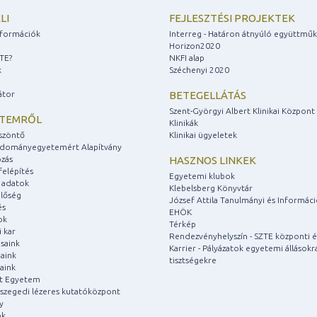
LI
FEJLESZTÉSI PROJEKTEK
információk
Interreg - Határon átnyúló együttmű
Horizon2020
ZTE?
NKFI alap
k
Széchenyi 2020
átor
BETEGELLÁTÁS
Szent-Györgyi Albert Klinikai Központ
ETEMRŐL
Klinikák
szöntő
Klinikai ügyeletek
udományegyetemért Alapítvány
zás
HASZNOS LINKEK
felépítés
Egyetemi klubok
 adatok
Klebelsberg Könyvtár
lőség
József Attila Tanulmányi és Informác
és
EHÖK
ok
Térkép
 kar
Rendezvényhelyszín - SZTE központi é
saink
Karrier - Pályázatok egyetemi állásokr
aink
tisztségekre
aink
át Egyetem
a szegedi lézeres kutatóközpont
y
ok