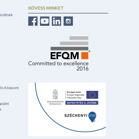
KÖVESS MINKET
ködések
iós Központ
pület
a,