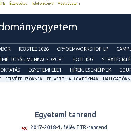
ZTE
Észrevétel
Telefonkönyv
Adatvédelem
udományegyetem
ZOBOR
ICOSTEE 2026
CRYOEMWORKSHOP LP
CAMPU
I MÉLTÓSÁG MUNKACSOPORT
HOTDK37
STRATÉGIAI 
OKTATÁS
EGYETEMI ÉLET
HÍREK, ESEMÉNYEK
COUR
T
FELVÉTELIZŐKNEK
FELVETT HALLGATÓKNAK
HALLGATÓKN
Egyetemi tanrend
2017-2018-1. félév ETR-tanrend