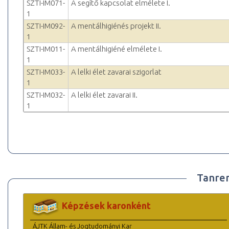
SZTI-IM071-
A segítő kapcsolat elmélete I.
1
SZTI-IM092-
A mentálhigiénés projekt II.
1
SZTI-IM011-
A mentálhigiéné elmélete I.
1
SZTI-IM033-
A lelki élet zavarai szigorlat
1
SZTI-IM032-
A lelki élet zavarai II.
1
Tanre
Képzések karonként
ÁJTK Állam- és Jogtudományi Kar