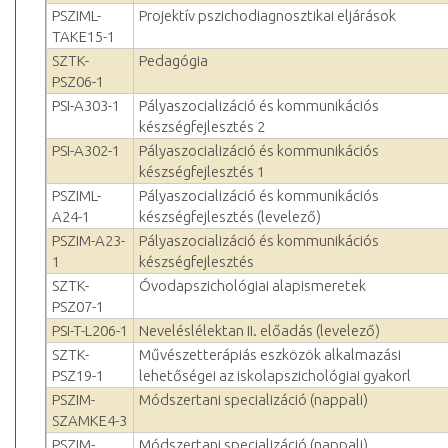
PSZIML-
Projektív pszichodiagnosztikai eljárások
TAKE15-1
SZTK-
Pedagógia
PSZ06-1
PSI-A303-1
Pályaszocializáció és kommunikációs
készségfejlesztés 2
PSI-A302-1
Pályaszocializáció és kommunikációs
készségfejlesztés 1
PSZIML-
Pályaszocializáció és kommunikációs
A24-1
készségfejlesztés (levelező)
PSZIM-A23-
Pályaszocializáció és kommunikációs
1
készségfejlesztés
SZTK-
Óvodapszichológiai alapismeretek
PSZ07-1
PSI-T-L206-1
Neveléslélektan II. előadás (levelező)
SZTK-
Művészetterápiás eszközök alkalmazási
PSZ19-1
lehetőségei az iskolapszichológiai gyakorl
PSZIM-
Módszertani specializáció (nappali)
SZAMKE4-3
PSZIM-
Módszertani specializáció (nappali)