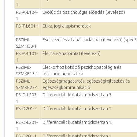
1
PSI-A-L104-
Evolúciós pszichológia előadás (levelező)
1
PSI-T-L601-1
Etika, jogi alapismeretek
PSZIML-
Esetvezetés a tanácsadásban (levelező) (spec3
SZMTI33-1
PSI-A-L101-
Élettan-Anatómia I (levelező)
1
PSZIML-
Életkorhoz kötődő pszichopatológia és
SZMKE13-1
pszichodiagnosztika
PSZIML-
Egészségmagatartás, egészségfejlesztés és
SZMKE23-1
egészségkommunikáció
PSI-D-L203-
Differenciált kutatásmódszertan 3.
1
PSI-D201-2
Differenciált kutatásmódszertan 1.
PSI-D-L201-
Differenciált kutatásmódszertan 1.
1
PSI-D201-1
Differenciált kutatásmódszertan 1.