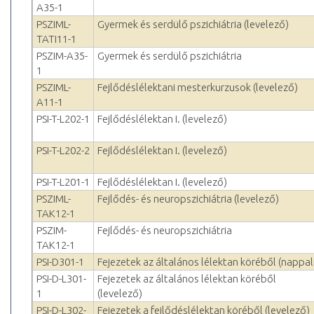
A35-1
PSZIML-
Gyermek és serdülő pszichiátria (levelező)
TATI11-1
PSZIM-A35-
Gyermek és serdülő pszichiátria
1
PSZIML-
Fejlődéslélektani mesterkurzusok (levelező)
A11-1
PSI-T-L202-1
Fejlődéslélektan I. (levelező)
PSI-T-L202-2
Fejlődéslélektan I. (levelező)
PSI-T-L201-1
Fejlődéslélektan I. (levelező)
PSZIML-
Fejlődés- és neuropszichiátria (levelező)
TAK12-1
PSZIM-
Fejlődés- és neuropszichiátria
TAK12-1
PSI-D301-1
Fejezetek az általános lélektan köréből (nappal
PSI-D-L301-
Fejezetek az általános lélektan köréből
1
(levelező)
PSI-D-L302-
Fejezetek a fejlődéslélektan köréből (levelező)