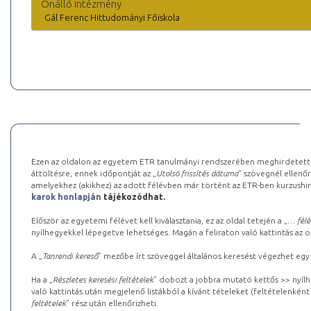
Önálló intézmény
Gál Ferenc Hittudományi Főiskola
Ezen az oldalon az egyetem ETR tanulmányi rendszerében meghirdetett k
áttöltésre, ennek időpontját az „
Utolsó frissítés dátuma
” szövegnél ellenőr
amelyekhez (akikhez) az adott félévben már történt az ETR-ben kurzushi
karok honlapján
tájékozódhat.
Először az egyetemi félévet kell kiválasztania, ez az oldal tetején a „
… félé
nyílhegyekkel lépegetve lehetséges. Magán a feliraton való kattintás az old
A „
Tanrendi kereső
” mezőbe írt szöveggel általános keresést végezhet egy
Ha a „
Részletes keresési feltételek
” dobozt a jobbra mutató kettős >> nyílh
való kattintás után megjelenő listákból a kívánt tételeket (feltételenként
feltételek
” rész után ellenőrizheti.