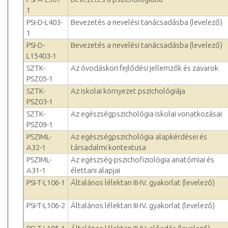
1
PSI-D-L403-
Bevezetés a nevelési tanácsadásba (levelező)
1
PSI-D-
Bevezetés a nevelési tanácsadásba (levelező)
L15403-1
SZTK-
Az óvodáskori fejlődési jellemzők és zavarok
PSZ05-1
SZTK-
Az iskolai környezet pszichológiája
PSZ03-1
SZTK-
Az egészségpszichológia iskolai vonatkozásai
PSZ09-1
PSZIML-
Az egészségpszichológia alapkérdései és
A32-1
társadalmi kontextusa
PSZIML-
Az egészség-pszichofiziológia anatómiai és
A31-1
élettani alapjai
PSI-T-L106-1
Általános lélektan III-IV. gyakorlat (levelező)
PSI-T-L106-2
Általános lélektan III-IV. gyakorlat (levelező)