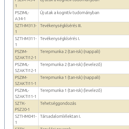
1
PSZIML-
Új utak a kognitív tudományban
A34-1
SZTI-IM313-
Tevékenységkísérés III.
1
SZTI-IM311-
Tevékenységkísérés I.
1
PSZIM-
Terepmunka 2 (tan-isk) (nappali)
SZAKTI12-1
PSZIML-
Terepmunka 2 (tan-isk) (levelező)
SZAKTI12-1
PSZIM-
Terepmunka 1 (tan-isk) (nappali)
SZAKTI11-1
PSZIML-
Terepmunka 1 (tan-isk) (levelező)
SZAKTI11-1
SZTK-
Tehetséggondozás
PSZ20-1
SZTI-IM041-
Társadalomlélektan I.
1