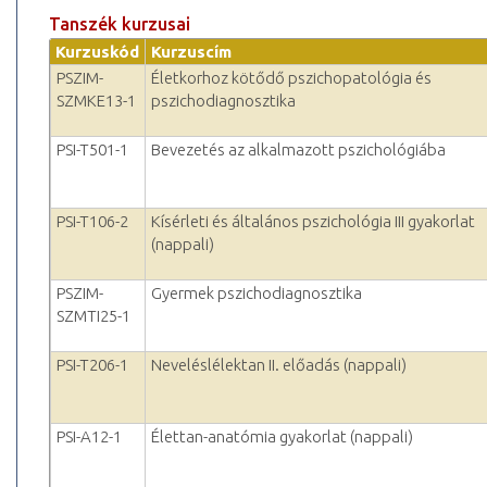
Tanszék kurzusai
Kurzuskód
Kurzuscím
PSZIM-
Életkorhoz kötődő pszichopatológia és
SZMKE13-1
pszichodiagnosztika
PSI-T501-1
Bevezetés az alkalmazott pszichológiába
PSI-T106-2
Kísérleti és általános pszichológia III gyakorlat
(nappali)
PSZIM-
Gyermek pszichodiagnosztika
SZMTI25-1
PSI-T206-1
Neveléslélektan II. előadás (nappali)
PSI-A12-1
Élettan-anatómia gyakorlat (nappali)