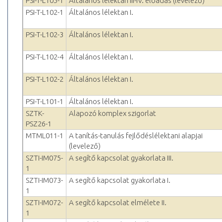
PSI-T-L105-1
Általános lélektan III-IV. előadás (levelező)
PSI-T-L102-1
Általános lélektan I.
PSI-T-L102-3
Általános lélektan I.
PSI-T-L102-4
Általános lélektan I.
PSI-T-L102-2
Általános lélektan I.
PSI-T-L101-1
Általános lélektan I.
SZTK-
Alapozó komplex szigorlat
PSZ26-1
MTML011-1
A tanítás-tanulás fejlődéslélektani alapjai
(levelező)
SZTI-IM075-
A segítő kapcsolat gyakorlata III.
1
SZTI-IM073-
A segítő kapcsolat gyakorlata I.
1
SZTI-IM072-
A segítő kapcsolat elmélete II.
1