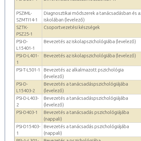
PSZIML-
Diagnosztikai módszerek a tanácsadásban és a
SZMTI14-1
iskolában (levelező)
SZTK-
Csoportvezetési készségek
PSZ25-1
PSI-D-
Bevezetés az iskolapszichológiába (levelező)
L15401-1
PSI-D-L401-
Bevezetés az iskolapszichológiába (levelező)
1
PSI-T-L501-1
Bevezetés az alkalmazott pszichológia
(levelező)
PSI-D-
Bevezetés a tanácsadáspszichológiájába
L15403-2
(levelező)
PSI-D-L403-
Bevezetés a tanácsadáspszichológiájába
2
(levelező)
PSI-D403-1
Bevezetés a tanácsadás pszichológiájába
(nappali)
PSI-D15403-
Bevezetés a tanácsadás pszichológiájába
1
(nappali)
PSI-A-L301-
Bevezetés a pszichológiába