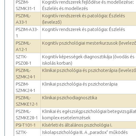
PSZIM-
Kognitív rendszerek fejlődése és modellezése:
SZMK31-1
Észlelés és modellezés
PSZIML-
Kognitív rendszerek és patológia: Észlelés
A33-1
(levelező)
PSZIM-A33-
Kognitív rendszerek és patológia: Észlelés
1
PSZIML-
Kognitív pszichológiai mesterkurzusok (levelez
A12-1
SZTK-
Kognitív képességek diagnosztikája (óvodás és
PSZ08-1
iskolás korban)
PSZIML-
Klinikai pszichológia és pszichoterápia (levelező
SZMK24-1
PSZIM-
Klinikai pszichológia és pszichoterápia
SZMK24-1
PSZIML-
Klinikai pszichodiagnosztika
SZMKE12-1
PSZIML-
Klinikai és egészségpszichológiai betegvizsgálat
SZMKE28-1
komplex esetelemzések
PSI-T101-1
Kísérleti és általános pszichológia I.
SZTK-
Iskolapszichológia III. A „paradox” működés