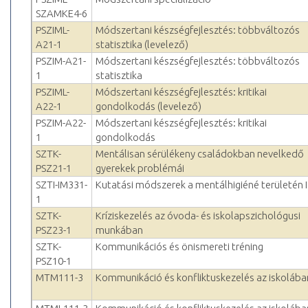
SZAMKE4-6
PSZIML-
Módszertani készségfejlesztés: többváltozós
A21-1
statisztika (levelező)
PSZIM-A21-
Módszertani készségfejlesztés: többváltozós
1
statisztika
PSZIML-
Módszertani készségfejlesztés: kritikai
A22-1
gondolkodás (levelező)
PSZIM-A22-
Módszertani készségfejlesztés: kritikai
1
gondolkodás
SZTK-
Mentálisan sérülékeny családokban nevelkedő
PSZ21-1
gyerekek problémái
SZTI-IM331-
Kutatási módszerek a mentálhigiéné területén I
1
SZTK-
Kríziskezelés az óvoda- és iskolapszichológusi
PSZ23-1
munkában
SZTK-
Kommunikációs és önismereti tréning
PSZ10-1
MTM111-3
Kommunikáció és konfliktuskezelés az iskolába