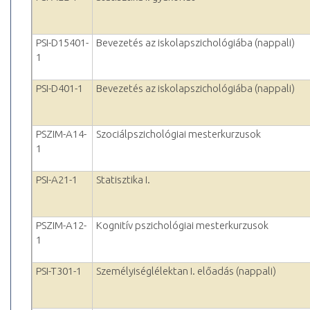
PSI-D15401-
Bevezetés az iskolapszichológiába (nappali)
1
PSI-D401-1
Bevezetés az iskolapszichológiába (nappali)
PSZIM-A14-
Szociálpszichológiai mesterkurzusok
1
PSI-A21-1
Statisztika I.
PSZIM-A12-
Kognitív pszichológiai mesterkurzusok
1
PSI-T301-1
Személyiséglélektan I. előadás (nappali)