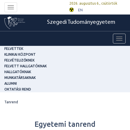
2026. augusztus 6., csütörtök
Toggle
EN
navigation
Szegedi Tudományegyetem
Toggl
navig
FELVETTEK
KLINIKAI KÖZPONT
FELVÉTELIZŐKNEK
FELVETT HALLGATÓKNAK
HALLGATÓKNAK
MUNKATÁRSAKNAK
ALUMNI
OKTATÁSI REND
Tanrend
Egyetemi tanrend