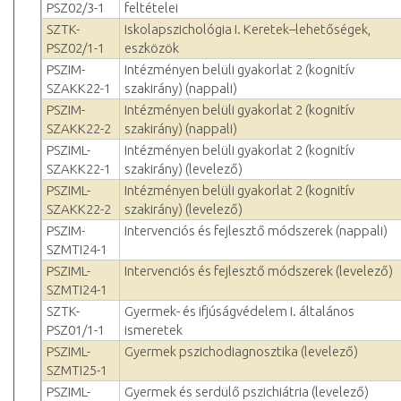
PSZ02/3-1
feltételei
SZTK-
Iskolapszichológia I. Keretek–lehetőségek,
PSZ02/1-1
eszközök
PSZIM-
Intézményen belüli gyakorlat 2 (kognitív
SZAKK22-1
szakirány) (nappali)
PSZIM-
Intézményen belüli gyakorlat 2 (kognitív
SZAKK22-2
szakirány) (nappali)
PSZIML-
Intézményen belüli gyakorlat 2 (kognitív
SZAKK22-1
szakirány) (levelező)
PSZIML-
Intézményen belüli gyakorlat 2 (kognitív
SZAKK22-2
szakirány) (levelező)
PSZIM-
Intervenciós és fejlesztő módszerek (nappali)
SZMTI24-1
PSZIML-
Intervenciós és fejlesztő módszerek (levelező)
SZMTI24-1
SZTK-
Gyermek- és ifjúságvédelem I. általános
PSZ01/1-1
ismeretek
PSZIML-
Gyermek pszichodiagnosztika (levelező)
SZMTI25-1
PSZIML-
Gyermek és serdülő pszichiátria (levelező)