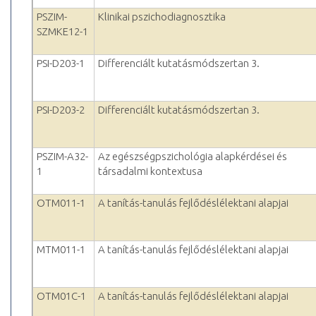
PSZIM-
Klinikai pszichodiagnosztika
SZMKE12-1
PSI-D203-1
Differenciált kutatásmódszertan 3.
PSI-D203-2
Differenciált kutatásmódszertan 3.
PSZIM-A32-
Az egészségpszichológia alapkérdései és
1
társadalmi kontextusa
OTM011-1
A tanítás-tanulás fejlődéslélektani alapjai
MTM011-1
A tanítás-tanulás fejlődéslélektani alapjai
OTM01C-1
A tanítás-tanulás fejlődéslélektani alapjai