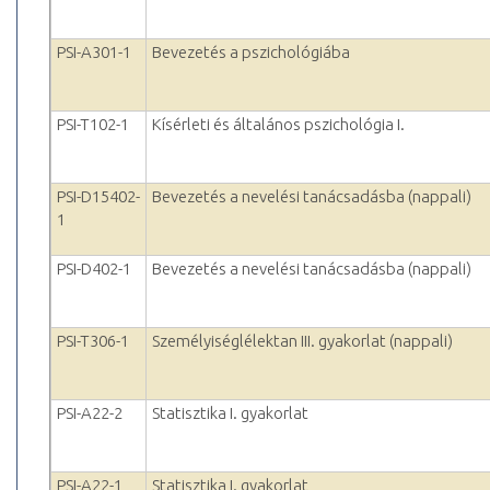
PSI-A301-1
Bevezetés a pszichológiába
PSI-T102-1
Kísérleti és általános pszichológia I.
PSI-D15402-
Bevezetés a nevelési tanácsadásba (nappali)
1
PSI-D402-1
Bevezetés a nevelési tanácsadásba (nappali)
PSI-T306-1
Személyiséglélektan III. gyakorlat (nappali)
PSI-A22-2
Statisztika I. gyakorlat
PSI-A22-1
Statisztika I. gyakorlat