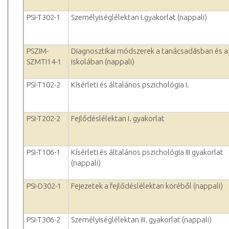
PSI-T302-1
Személyiséglélektan I.gyakorlat (nappali)
PSZIM-
Diagnosztikai módszerek a tanácsadásban és a
SZMTI14-1
iskolában (nappali)
PSI-T102-2
Kísérleti és általános pszichológia I.
PSI-T202-2
Fejlődéslélektan I. gyakorlat
PSI-T106-1
Kísérleti és általános pszichológia III gyakorlat
(nappali)
PSI-D302-1
Fejezetek a fejlődéslélektan köréből (nappali)
PSI-T306-2
Személyiséglélektan III. gyakorlat (nappali)