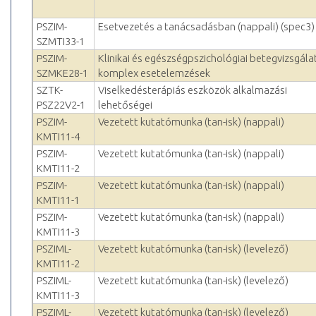
PSZIM-
Esetvezetés a tanácsadásban (nappali) (spec3)
SZMTI33-1
PSZIM-
Klinikai és egészségpszichológiai betegvizsgálat
SZMKE28-1
komplex esetelemzések
SZTK-
Viselkedésterápiás eszközök alkalmazási
PSZ22V2-1
lehetőségei
PSZIM-
Vezetett kutatómunka (tan-isk) (nappali)
KMTI11-4
PSZIM-
Vezetett kutatómunka (tan-isk) (nappali)
KMTI11-2
PSZIM-
Vezetett kutatómunka (tan-isk) (nappali)
KMTI11-1
PSZIM-
Vezetett kutatómunka (tan-isk) (nappali)
KMTI11-3
PSZIML-
Vezetett kutatómunka (tan-isk) (levelező)
KMTI11-2
PSZIML-
Vezetett kutatómunka (tan-isk) (levelező)
KMTI11-3
PSZIML-
Vezetett kutatómunka (tan-isk) (levelező)