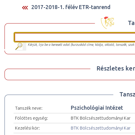
2017-2018-1. félév ETR-tanrend
Ta
Kérjük, írja be a keresett adat (kurzuskód címe, kódja, oktató, tanszék, szak
Részletes ker
Tansz
Pszichológiai Intézet
Tanszék neve:
Fölöttes egység:
BTK Bölcsészettudományi Kar
Kezelési kör:
BTK Bölcsészettudományi Kar