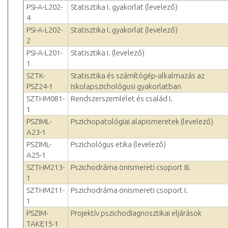
PSI-A-L202-
Statisztika I. gyakorlat (levelező)
4
PSI-A-L202-
Statisztika I. gyakorlat (levelező)
2
PSI-A-L201-
Statisztika I. (levelező)
1
SZTK-
Statisztika és számítógép-alkalmazás az
PSZ24-1
iskolapszichológusi gyakorlatban
SZTI-IM081-
Rendszerszemlélet és család I.
1
PSZIML-
Pszichopatológiai alapismeretek (levelező)
A23-1
PSZIML-
Pszichológus etika (levelező)
A25-1
SZTI-IM213-
Pszichodráma önismereti csoport III.
1
SZTI-IM211-
Pszichodráma önismereti csoport I.
1
PSZIM-
Projektív pszichodiagnosztikai eljárások
TAKE15-1