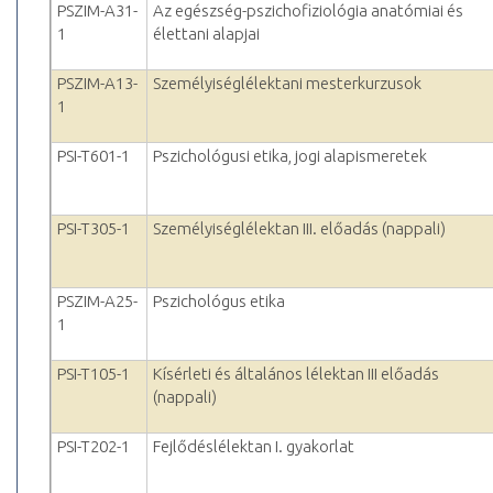
PSZIM-A31-
Az egészség-pszichofiziológia anatómiai és
1
élettani alapjai
PSZIM-A13-
Személyiséglélektani mesterkurzusok
1
PSI-T601-1
Pszichológusi etika, jogi alapismeretek
PSI-T305-1
Személyiséglélektan III. előadás (nappali)
PSZIM-A25-
Pszichológus etika
1
PSI-T105-1
Kísérleti és általános lélektan III előadás
(nappali)
PSI-T202-1
Fejlődéslélektan I. gyakorlat