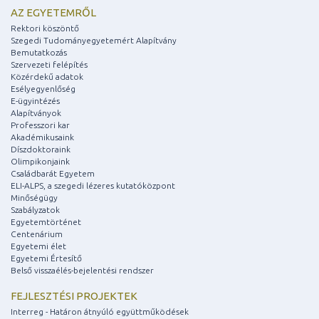
AZ EGYETEMRŐL
Rektori köszöntő
Szegedi Tudományegyetemért Alapítvány
Bemutatkozás
Szervezeti felépítés
Közérdekű adatok
Esélyegyenlőség
E-ügyintézés
Alapítványok
Professzori kar
Akadémikusaink
Díszdoktoraink
Olimpikonjaink
Családbarát Egyetem
ELI-ALPS, a szegedi lézeres kutatóközpont
Minőségügy
Szabályzatok
Egyetemtörténet
Centenárium
Egyetemi élet
Egyetemi Értesítő
Belső visszaélés-bejelentési rendszer
FEJLESZTÉSI PROJEKTEK
Interreg - Határon átnyúló együttműködések