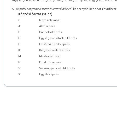
A „
Képzési programok szerinti kurzuskódlista
” képernyőn két adat rövidített
Képzési forma (szint)
0
Nem releváns
A
Alapképzés
B
Bachelorképzés
E
Egységes osztatlan képzés
F
Felsőfokú szakképzés
K
Kiegészítő alapképzés
M
Mesterképzés
P
Doktori képzés
S
Szakirányú továbbképzés
X
Egyéb képzés