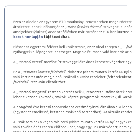
Ezen az oldalon az egyetem ETR tanulmányi rendszerében meghirdetett k
áttöltésre, ennek időpontját az „
Utolsó frissítés dátuma
” szövegnél ellenőr
amelyekhez (akikhez) az adott félévben már történt az ETR-ben kurzushi
karok honlapján
tájékozódhat.
Először az egyetemi félévet kell kiválasztania, ez az oldal tetején a „
… félé
nyílhegyekkel lépegetve lehetséges. Magán a feliraton való kattintás az old
A „
Tanrendi kereső
” mezőbe írt szöveggel általános keresést végezhet egy
Ha a „
Részletes keresési feltételek
” dobozt a jobbra mutató kettős >> nyílh
való kattintás után megjelenő listákból a kívánt tételeket (feltételenként
feltételek
” rész után ellenőrizheti.
A „
Tanrendi böngésző
” részben keresés nélkül, rendezett listákat áttekin
lehet elkezdeni (oktatók, szakok, képzési programok, tanszékek, ill. karok
A böngésző és a kereső többoszlopos eredménylistái általában a különböz
(egyszer az emelkedő, kétszer a csökkenő sorrendhez). Az aktuális rendez
A listák sorainak a végén található jobbra mutató kettős >> nyílhegyek r
való továbblépés esetén előfordulhat, hogy egy link már védett, nem nyi
vagy lépjen vissza a böngészője megfelelő gombjával, vagy jelentkezzen be