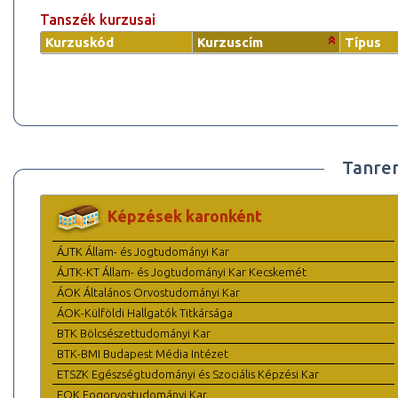
Tanszék kurzusai
Kurzuskód
Kurzuscím
Típus
Tanre
Képzések karonként
ÁJTK Állam- és Jogtudományi Kar
ÁJTK-KT Állam- és Jogtudományi Kar Kecskemét
ÁOK Általános Orvostudományi Kar
ÁOK-Külföldi Hallgatók Titkársága
BTK Bölcsészettudományi Kar
BTK-BMI Budapest Média Intézet
ETSZK Egészségtudományi és Szociális Képzési Kar
FOK Fogorvostudományi Kar