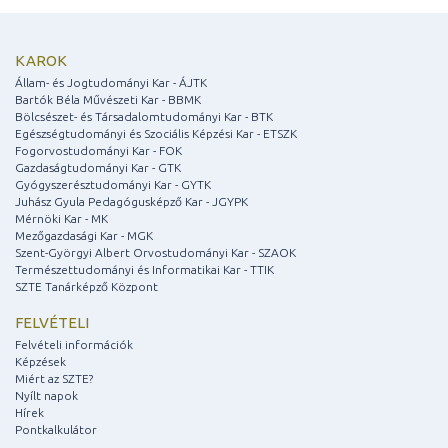
KAROK
Állam- és Jogtudományi Kar - ÁJTK
Bartók Béla Művészeti Kar - BBMK
Bölcsészet- és Társadalomtudományi Kar - BTK
Egészségtudományi és Szociális Képzési Kar - ETSZK
Fogorvostudományi Kar - FOK
Gazdaságtudományi Kar - GTK
Gyógyszerésztudományi Kar - GYTK
Juhász Gyula Pedagógusképző Kar - JGYPK
Mérnöki Kar - MK
Mezőgazdasági Kar - MGK
Szent-Györgyi Albert Orvostudományi Kar - SZAOK
Természettudományi és Informatikai Kar - TTIK
SZTE Tanárképző Központ
FELVÉTELI
Felvételi információk
Képzések
Miért az SZTE?
Nyílt napok
Hírek
Pontkalkulátor