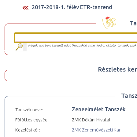
2017-2018-1. félév ETR-tanrend
Ta
Kérjük, írja be a keresett adat (kurzuskód címe, kódja, oktató, tanszék, szak
Részletes ker
Tansz
Zeneelmélet Tanszék
Tanszék neve:
Fölöttes egység:
ZMK Dékáni Hivatal
Kezelési kör:
ZMK Zeneművészeti Kar