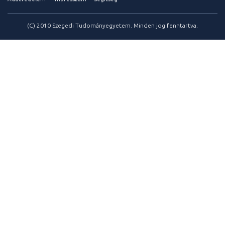
(C) 2010 Szegedi Tudományegyetem. Minden jog fenntartva.