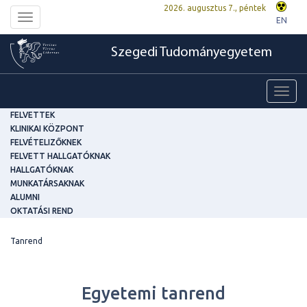
2026. augusztus 7., péntek
Toggle
EN
navigation
Szegedi Tudományegyetem
Toggl
navig
FELVETTEK
KLINIKAI KÖZPONT
FELVÉTELIZŐKNEK
FELVETT HALLGATÓKNAK
HALLGATÓKNAK
MUNKATÁRSAKNAK
ALUMNI
OKTATÁSI REND
Tanrend
Egyetemi tanrend