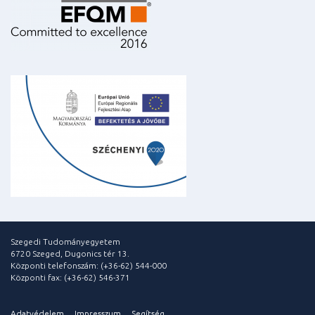
Szegedi Tudományegyetem
6720 Szeged, Dugonics tér 13.
Központi telefonszám: (+36-62) 544-000
Központi fax: (+36-62) 546-371
Adatvédelem
Impresszum
Segítség