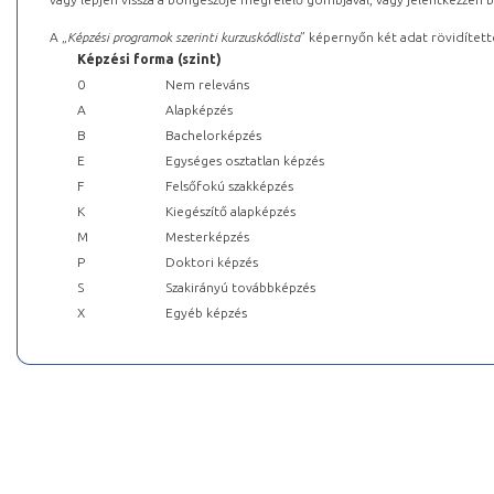
A „
Képzési programok szerinti kurzuskódlista
” képernyőn két adat rövidített
Képzési forma (szint)
0
Nem releváns
A
Alapképzés
B
Bachelorképzés
E
Egységes osztatlan képzés
F
Felsőfokú szakképzés
K
Kiegészítő alapképzés
M
Mesterképzés
P
Doktori képzés
S
Szakirányú továbbképzés
X
Egyéb képzés