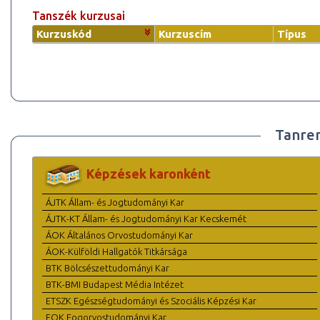
Tanszék kurzusai
Kurzuskód
Kurzuscím
Típus
Tanre
Képzések karonként
ÁJTK Állam- és Jogtudományi Kar
ÁJTK-KT Állam- és Jogtudományi Kar Kecskemét
ÁOK Általános Orvostudományi Kar
ÁOK-Külföldi Hallgatók Titkársága
BTK Bölcsészettudományi Kar
BTK-BMI Budapest Média Intézet
ETSZK Egészségtudományi és Szociális Képzési Kar
FOK Fogorvostudományi Kar