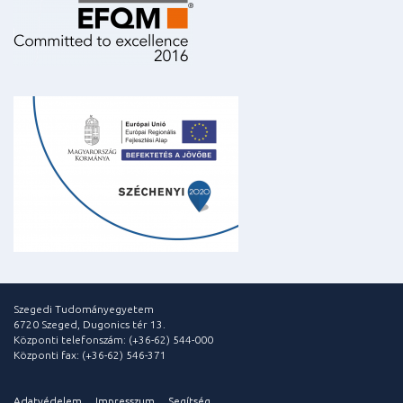
Szegedi Tudományegyetem
6720 Szeged, Dugonics tér 13.
Központi telefonszám: (+36-62) 544-000
Központi fax: (+36-62) 546-371
Adatvédelem
Impresszum
Segítség