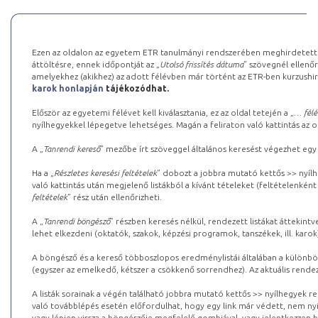
Ezen az oldalon az egyetem ETR tanulmányi rendszerében meghirdetett k
áttöltésre, ennek időpontját az „
Utolsó frissítés dátuma
” szövegnél ellenőr
amelyekhez (akikhez) az adott félévben már történt az ETR-ben kurzushi
karok honlapján
tájékozódhat.
Először az egyetemi félévet kell kiválasztania, ez az oldal tetején a „
… félé
nyílhegyekkel lépegetve lehetséges. Magán a feliraton való kattintás az old
A „
Tanrendi kereső
” mezőbe írt szöveggel általános keresést végezhet egy
Ha a „
Részletes keresési feltételek
” dobozt a jobbra mutató kettős >> nyílh
való kattintás után megjelenő listákból a kívánt tételeket (feltételenként
feltételek
” rész után ellenőrizheti.
A „
Tanrendi böngésző
” részben keresés nélkül, rendezett listákat áttekin
lehet elkezdeni (oktatók, szakok, képzési programok, tanszékek, ill. karok
A böngésző és a kereső többoszlopos eredménylistái általában a különböz
(egyszer az emelkedő, kétszer a csökkenő sorrendhez). Az aktuális rendez
A listák sorainak a végén található jobbra mutató kettős >> nyílhegyek r
való továbblépés esetén előfordulhat, hogy egy link már védett, nem nyi
vagy lépjen vissza a böngészője megfelelő gombjával, vagy jelentkezzen be