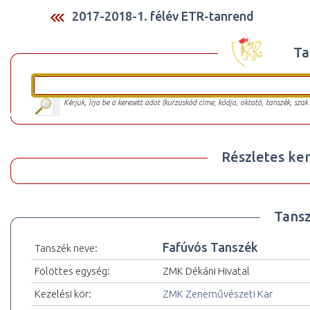
2017-2018-1. félév ETR-tanrend
Ta
Kérjük, írja be a keresett adat (kurzuskód címe, kódja, oktató, tanszék, szak
Részletes ker
Tansz
Fafúvós Tanszék
Tanszék neve:
Fölöttes egység:
ZMK Dékáni Hivatal
Kezelési kör:
ZMK Zeneművészeti Kar