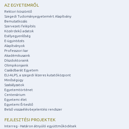
AZ EGYETEMRŐL
Rektori köszöntő
Szegedi Tudományegyetemért Alapítvány
Bemutatkozás
Szervezeti felépítés
Közérdekű adatok
Esélyegyenlőség
E-ügyintézés
Alapítványok
Professzori kar
Akadémikusaink
Díszdoktoraink
Olimpikonjaink
Családbarát Egyetem
ELI-ALPS, a szegedi lézeres kutatóközpont
Minőségügy
Szabályzatok
Egyetemtörténet
Centenárium
Egyetemi élet
Egyetemi Értesítő
Belső visszaélés-bejelentési rendszer
FEJLESZTÉSI PROJEKTEK
Interreg - Határon átnyúló együttműködések