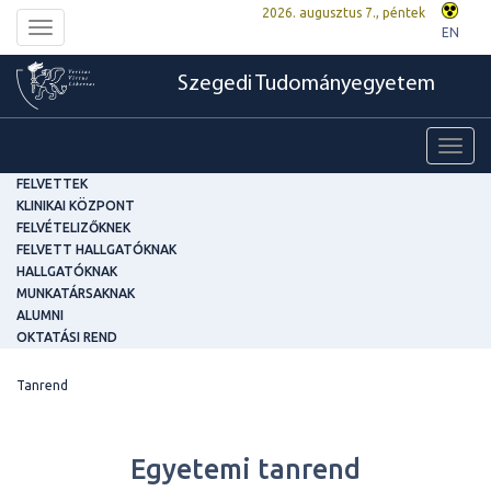
2026. augusztus 7., péntek
Toggle
EN
navigation
Szegedi Tudományegyetem
Toggl
navig
FELVETTEK
KLINIKAI KÖZPONT
FELVÉTELIZŐKNEK
FELVETT HALLGATÓKNAK
HALLGATÓKNAK
MUNKATÁRSAKNAK
ALUMNI
OKTATÁSI REND
Tanrend
Egyetemi tanrend