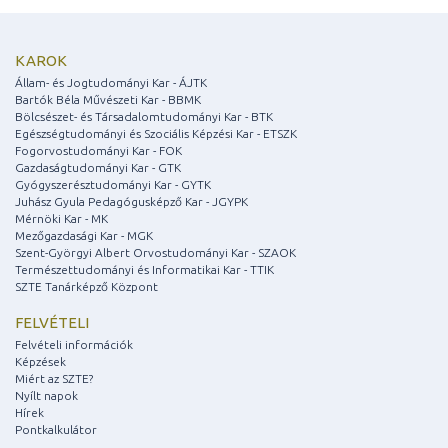
KAROK
Állam- és Jogtudományi Kar - ÁJTK
Bartók Béla Művészeti Kar - BBMK
Bölcsészet- és Társadalomtudományi Kar - BTK
Egészségtudományi és Szociális Képzési Kar - ETSZK
Fogorvostudományi Kar - FOK
Gazdaságtudományi Kar - GTK
Gyógyszerésztudományi Kar - GYTK
Juhász Gyula Pedagógusképző Kar - JGYPK
Mérnöki Kar - MK
Mezőgazdasági Kar - MGK
Szent-Györgyi Albert Orvostudományi Kar - SZAOK
Természettudományi és Informatikai Kar - TTIK
SZTE Tanárképző Központ
FELVÉTELI
Felvételi információk
Képzések
Miért az SZTE?
Nyílt napok
Hírek
Pontkalkulátor