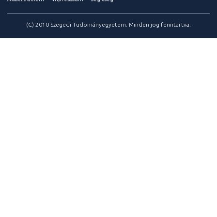
(C) 2010 Szegedi Tudományegyetem. Minden jog fenntartva.