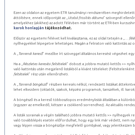
Ezen az oldalon az egyetem ETR tanulmányi rendszerében meghirdetett k
áttöltésre, ennek időpontját az „
Utolsó frissítés dátuma
” szövegnél ellenőr
amelyekhez (akikhez) az adott félévben már történt az ETR-ben kurzushi
karok honlapján
tájékozódhat.
Először az egyetemi félévet kell kiválasztania, ez az oldal tetején a „
… félé
nyílhegyekkel lépegetve lehetséges. Magán a feliraton való kattintás az old
A „
Tanrendi kereső
” mezőbe írt szöveggel általános keresést végezhet egy
Ha a „
Részletes keresési feltételek
” dobozt a jobbra mutató kettős >> nyílh
való kattintás után megjelenő listákból a kívánt tételeket (feltételenként
feltételek
” rész után ellenőrizheti.
A „
Tanrendi böngésző
” részben keresés nélkül, rendezett listákat áttekin
lehet elkezdeni (oktatók, szakok, képzési programok, tanszékek, ill. karok
A böngésző és a kereső többoszlopos eredménylistái általában a különböz
(egyszer az emelkedő, kétszer a csökkenő sorrendhez). Az aktuális rendez
A listák sorainak a végén található jobbra mutató kettős >> nyílhegyek r
való továbblépés esetén előfordulhat, hogy egy link már védett, nem nyi
vagy lépjen vissza a böngészője megfelelő gombjával, vagy jelentkezzen be