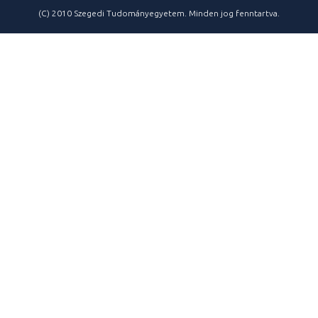
(C) 2010 Szegedi Tudományegyetem. Minden jog fenntartva.