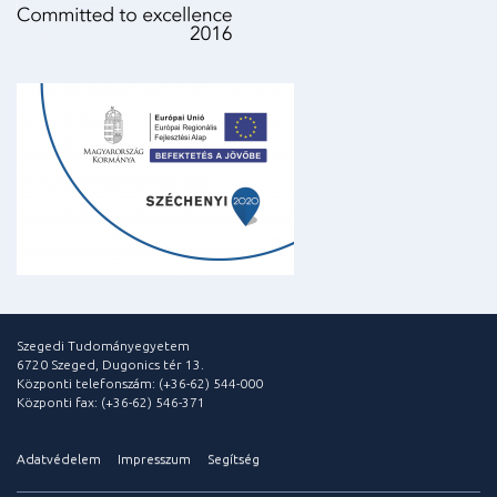
Szegedi Tudományegyetem
6720 Szeged, Dugonics tér 13.
Központi telefonszám: (+36-62) 544-000
Központi fax: (+36-62) 546-371
Adatvédelem
Impresszum
Segítség