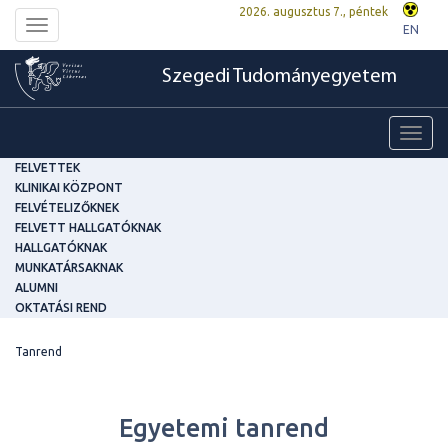
2026. augusztus 7., péntek
Toggle
EN
navigation
Szegedi Tudományegyetem
Toggl
navig
FELVETTEK
KLINIKAI KÖZPONT
FELVÉTELIZŐKNEK
FELVETT HALLGATÓKNAK
HALLGATÓKNAK
MUNKATÁRSAKNAK
ALUMNI
OKTATÁSI REND
Tanrend
Egyetemi tanrend