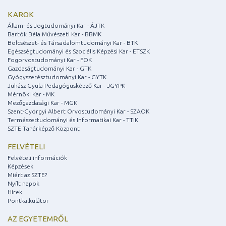
KAROK
Állam- és Jogtudományi Kar - ÁJTK
Bartók Béla Művészeti Kar - BBMK
Bölcsészet- és Társadalomtudományi Kar - BTK
Egészségtudományi és Szociális Képzési Kar - ETSZK
Fogorvostudományi Kar - FOK
Gazdaságtudományi Kar - GTK
Gyógyszerésztudományi Kar - GYTK
Juhász Gyula Pedagógusképző Kar - JGYPK
Mérnöki Kar - MK
Mezőgazdasági Kar - MGK
Szent-Györgyi Albert Orvostudományi Kar - SZAOK
Természettudományi és Informatikai Kar - TTIK
SZTE Tanárképző Központ
FELVÉTELI
Felvételi információk
Képzések
Miért az SZTE?
Nyílt napok
Hírek
Pontkalkulátor
AZ EGYETEMRŐL