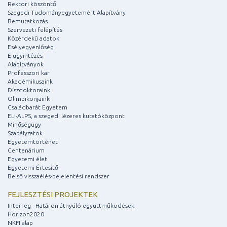
Rektori köszöntő
Szegedi Tudományegyetemért Alapítvány
Bemutatkozás
Szervezeti felépítés
Közérdekű adatok
Esélyegyenlőség
E-ügyintézés
Alapítványok
Professzori kar
Akadémikusaink
Díszdoktoraink
Olimpikonjaink
Családbarát Egyetem
ELI-ALPS, a szegedi lézeres kutatóközpont
Minőségügy
Szabályzatok
Egyetemtörténet
Centenárium
Egyetemi élet
Egyetemi Értesítő
Belső visszaélés-bejelentési rendszer
FEJLESZTÉSI PROJEKTEK
Interreg - Határon átnyúló együttműködések
Horizon2020
NKFI alap