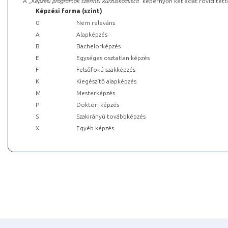
A „
Képzési programok szerinti kurzuskódlista
” képernyőn két adat rövidített
Képzési forma (szint)
0
Nem releváns
A
Alapképzés
B
Bachelorképzés
E
Egységes osztatlan képzés
F
Felsőfokú szakképzés
K
Kiegészítő alapképzés
M
Mesterképzés
P
Doktori képzés
S
Szakirányú továbbképzés
X
Egyéb képzés