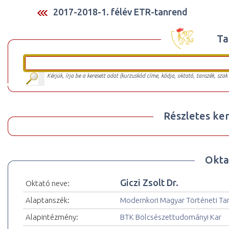
2017-2018-1. félév ETR-tanrend
Ta
Kérjük, írja be a keresett adat (kurzuskód címe, kódja, oktató, tanszék, szak
Részletes ker
Okta
Giczi Zsolt Dr.
Oktató neve:
Alaptanszék:
Modernkori Magyar Történeti Ta
Alapintézmény:
BTK Bölcsészettudományi Kar