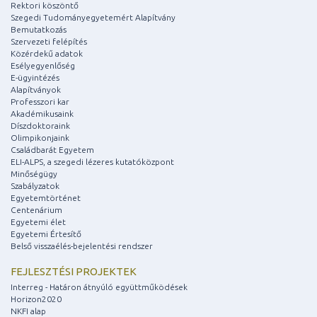
Rektori köszöntő
Szegedi Tudományegyetemért Alapítvány
Bemutatkozás
Szervezeti felépítés
Közérdekű adatok
Esélyegyenlőség
E-ügyintézés
Alapítványok
Professzori kar
Akadémikusaink
Díszdoktoraink
Olimpikonjaink
Családbarát Egyetem
ELI-ALPS, a szegedi lézeres kutatóközpont
Minőségügy
Szabályzatok
Egyetemtörténet
Centenárium
Egyetemi élet
Egyetemi Értesítő
Belső visszaélés-bejelentési rendszer
FEJLESZTÉSI PROJEKTEK
Interreg - Határon átnyúló együttműködések
Horizon2020
NKFI alap