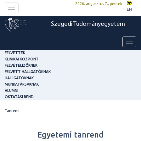
2026. augusztus 7., péntek
Toggle
EN
navigation
Szegedi Tudományegyetem
Toggl
navig
FELVETTEK
KLINIKAI KÖZPONT
FELVÉTELIZŐKNEK
FELVETT HALLGATÓKNAK
HALLGATÓKNAK
MUNKATÁRSAKNAK
ALUMNI
OKTATÁSI REND
Tanrend
Egyetemi tanrend