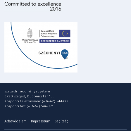
Szegedi Tudományegyetem
6720 Szeged, Dugonics tér 13.
Központi telefonszám: (+36-62) 544-000
Központi fax: (+36-62) 546-371
Adatvédelem
Impresszum
Segítség