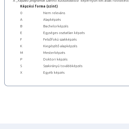
A „
Képzési programok szerinti kurzuskódlista
” képernyőn két adat rövidített
Képzési forma (szint)
0
Nem releváns
A
Alapképzés
B
Bachelorképzés
E
Egységes osztatlan képzés
F
Felsőfokú szakképzés
K
Kiegészítő alapképzés
M
Mesterképzés
P
Doktori képzés
S
Szakirányú továbbképzés
X
Egyéb képzés