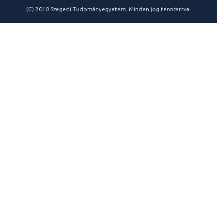
(C) 2010 Szegedi Tudományegyetem. Minden jog fenntartva.