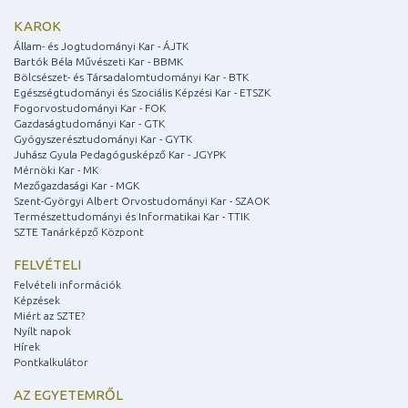
KAROK
Állam- és Jogtudományi Kar - ÁJTK
Bartók Béla Művészeti Kar - BBMK
Bölcsészet- és Társadalomtudományi Kar - BTK
Egészségtudományi és Szociális Képzési Kar - ETSZK
Fogorvostudományi Kar - FOK
Gazdaságtudományi Kar - GTK
Gyógyszerésztudományi Kar - GYTK
Juhász Gyula Pedagógusképző Kar - JGYPK
Mérnöki Kar - MK
Mezőgazdasági Kar - MGK
Szent-Györgyi Albert Orvostudományi Kar - SZAOK
Természettudományi és Informatikai Kar - TTIK
SZTE Tanárképző Központ
FELVÉTELI
Felvételi információk
Képzések
Miért az SZTE?
Nyílt napok
Hírek
Pontkalkulátor
AZ EGYETEMRŐL