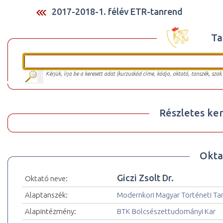
2017-2018-1. félév ETR-tanrend
Ta
Kérjük, írja be a keresett adat (kurzuskód címe, kódja, oktató, tanszék, szak
Részletes ker
Okta
Giczi Zsolt Dr.
Oktató neve:
Alaptanszék:
Modernkori Magyar Történeti Ta
Alapintézmény:
BTK Bölcsészettudományi Kar