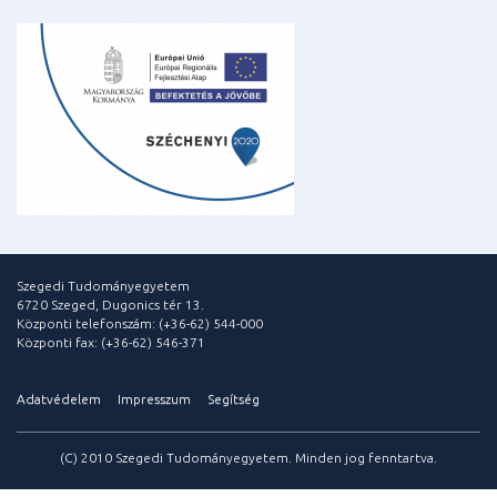
Szegedi Tudományegyetem
6720 Szeged, Dugonics tér 13.
Központi telefonszám: (+36-62) 544-000
Központi fax: (+36-62) 546-371
Adatvédelem
Impresszum
Segítség
(C) 2010 Szegedi Tudományegyetem. Minden jog fenntartva.