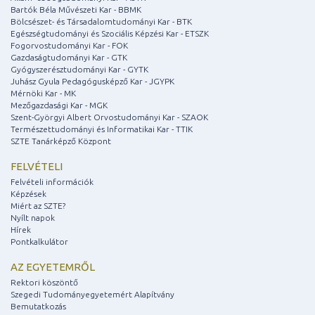
Bartók Béla Művészeti Kar - BBMK
Bölcsészet- és Társadalomtudományi Kar - BTK
Egészségtudományi és Szociális Képzési Kar - ETSZK
Fogorvostudományi Kar - FOK
Gazdaságtudományi Kar - GTK
Gyógyszerésztudományi Kar - GYTK
Juhász Gyula Pedagógusképző Kar - JGYPK
Mérnöki Kar - MK
Mezőgazdasági Kar - MGK
Szent-Györgyi Albert Orvostudományi Kar - SZAOK
Természettudományi és Informatikai Kar - TTIK
SZTE Tanárképző Központ
FELVÉTELI
Felvételi információk
Képzések
Miért az SZTE?
Nyílt napok
Hírek
Pontkalkulátor
AZ EGYETEMRŐL
Rektori köszöntő
Szegedi Tudományegyetemért Alapítvány
Bemutatkozás