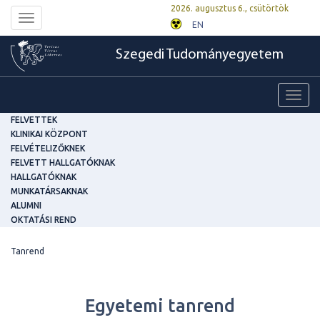
2026. augusztus 6., csütörtök
Toggle
EN
navigation
Szegedi Tudományegyetem
Toggl
navig
FELVETTEK
KLINIKAI KÖZPONT
FELVÉTELIZŐKNEK
FELVETT HALLGATÓKNAK
HALLGATÓKNAK
MUNKATÁRSAKNAK
ALUMNI
OKTATÁSI REND
Tanrend
Egyetemi tanrend