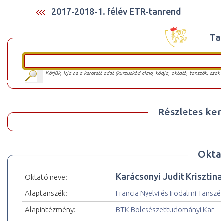
2017-2018-1. félév ETR-tanrend
Ta
Kérjük, írja be a keresett adat (kurzuskód címe, kódja, oktató, tanszék, szak
Részletes ker
Okta
Karácsonyi Judit Krisztin
Oktató neve:
Alaptanszék:
Francia Nyelvi és Irodalmi Tanszé
Alapintézmény:
BTK Bölcsészettudományi Kar