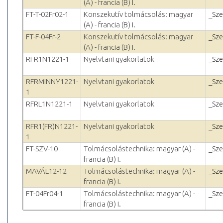
(A) - francia (B) I.
FT-T-02Fr02-1
Konszekutív tolmácsolás: magyar
_Sz
(A) - francia (B) I.
FT-F-04Fr-2
Konszekutív tolmácsolás: magyar
_Sz
(A) - francia (B) I.
RFR1N1221-1
Nyelvtani gyakorlatok
_Sz
RFRMINNY1221-
Nyelvtani gyakorlatok
_Sz
1
RFRL1N1221-1
Nyelvtani gyakorlatok
_Sz
RFR1(FR)N1221-
Nyelvtani gyakorlatok
_Sz
1
FT-SZV-10
Tolmácsolástechnika: magyar (A) -
_Sz
francia (B) I.
MAVÁL12-12
Tolmácsolástechnika: magyar (A) -
_Sz
francia (B) I.
FT-04Fr04-1
Tolmácsolástechnika: magyar (A) -
_Sz
francia (B) I.