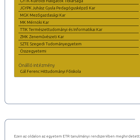
GYTK-Külföldi Hallgatók Titkársága
JGYPK Juhász Gyula Pedagógusképző Kar
MGK Mezőgazdasági Kar
MK Mérnöki Kar
TTIK Természettudományi és Informatikai Kar
ZMK Zeneművészeti Kar
SZTE Szegedi Tudományegyetem
Összegyetemi
Önálló intézmény
Gál Ferenc Hittudományi Főiskola
Ezen az oldalon az egyetem ETR tanulmányi rendszerében meghirdetett k