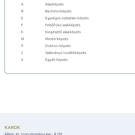
A
Alapképzés
B
Bachelorképzés
E
Egységes osztatlan képzés
F
Felsőfokú szakképzés
K
Kiegészítő alapképzés
M
Mesterképzés
P
Doktori képzés
S
Szakirányú továbbképzés
X
Egyéb képzés
KAROK
Állam- és Jogtudományi Kar - ÁJTK