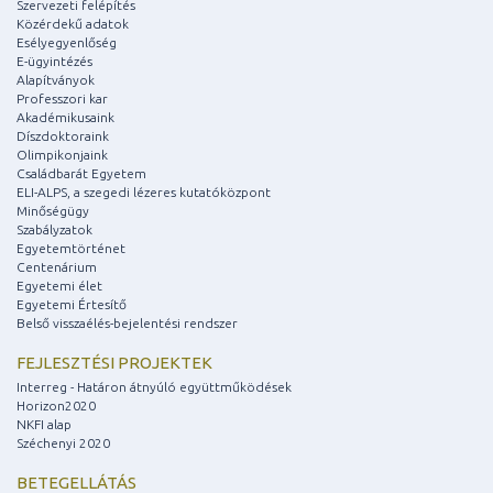
Szervezeti felépítés
Közérdekű adatok
Esélyegyenlőség
E-ügyintézés
Alapítványok
Professzori kar
Akadémikusaink
Díszdoktoraink
Olimpikonjaink
Családbarát Egyetem
ELI-ALPS, a szegedi lézeres kutatóközpont
Minőségügy
Szabályzatok
Egyetemtörténet
Centenárium
Egyetemi élet
Egyetemi Értesítő
Belső visszaélés-bejelentési rendszer
FEJLESZTÉSI PROJEKTEK
Interreg - Határon átnyúló együttműködések
Horizon2020
NKFI alap
Széchenyi 2020
BETEGELLÁTÁS