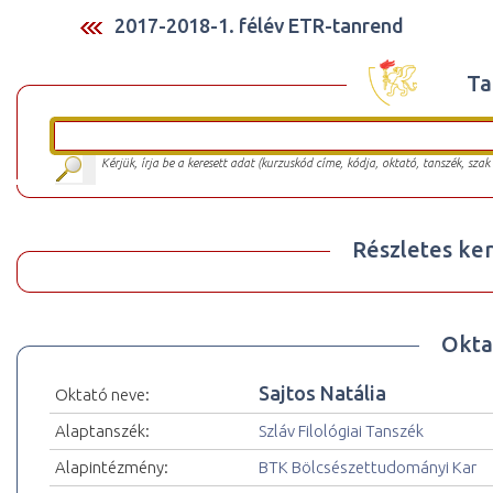
2017-2018-1. félév ETR-tanrend
Ta
Kérjük, írja be a keresett adat (kurzuskód címe, kódja, oktató, tanszék, szak
Részletes ker
Okta
Sajtos Natália
Oktató neve:
Alaptanszék:
Szláv Filológiai Tanszék
Alapintézmény:
BTK Bölcsészettudományi Kar