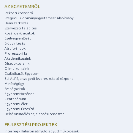
AZ EGYETEMRŐL
Rektori köszöntő
Szegedi Tudományegyetemért Alapítvány
Bemutatkozás
Szervezeti felépítés
Közérdekű adatok
Esélyegyenlőség
E-ügyintézés
Alapítványok
Professzori kar
Akadémikusaink
Díszdoktoraink
Olimpikonjaink
Családbarát Egyetem
ELI-ALPS, a szegedi lézeres kutatóközpont
Minőségügy
Szabályzatok
Egyetemtörténet
Centenárium
Egyetemi élet
Egyetemi Értesítő
Belső visszaélés-bejelentési rendszer
FEJLESZTÉSI PROJEKTEK
Interreg - Határon átnyúló együttműködések