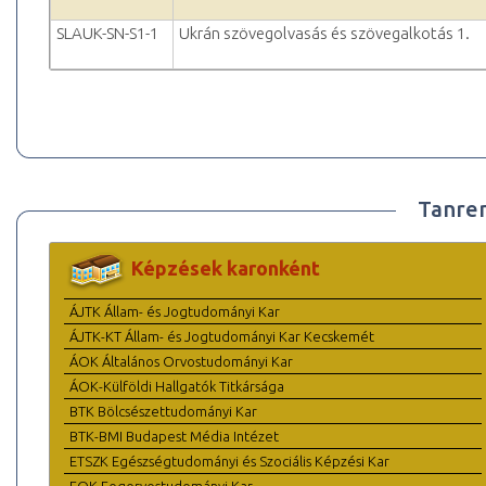
SLAUK-SN-S1-1
Ukrán szövegolvasás és szövegalkotás 1.
Tanre
Képzések karonként
ÁJTK Állam- és Jogtudományi Kar
ÁJTK-KT Állam- és Jogtudományi Kar Kecskemét
ÁOK Általános Orvostudományi Kar
ÁOK-Külföldi Hallgatók Titkársága
BTK Bölcsészettudományi Kar
BTK-BMI Budapest Média Intézet
ETSZK Egészségtudományi és Szociális Képzési Kar