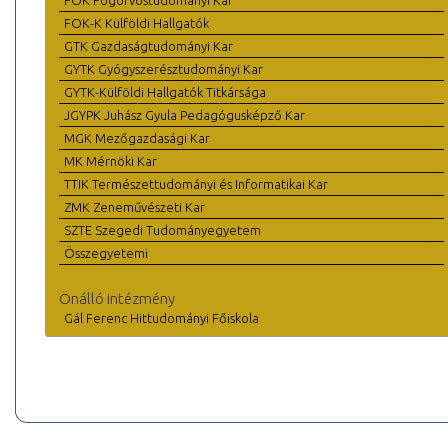
FOK Fogorvostudományi Kar
FOK-K Külföldi Hallgatók
GTK Gazdaságtudományi Kar
GYTK Gyógyszerésztudományi Kar
GYTK-Külföldi Hallgatók Titkársága
JGYPK Juhász Gyula Pedagógusképző Kar
MGK Mezőgazdasági Kar
MK Mérnöki Kar
TTIK Természettudományi és Informatikai Kar
ZMK Zeneművészeti Kar
SZTE Szegedi Tudományegyetem
Összegyetemi
Önálló intézmény
Gál Ferenc Hittudományi Főiskola