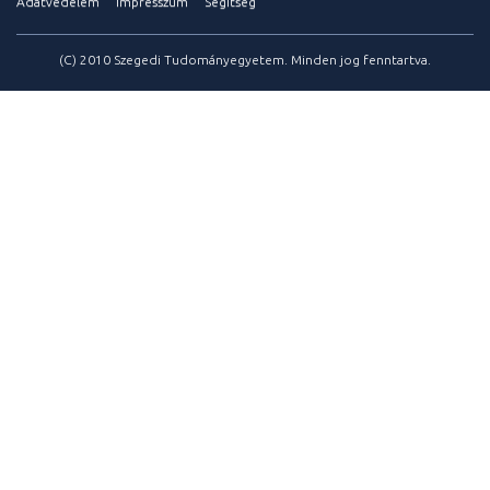
Adatvédelem
Impresszum
Segítség
(C) 2010 Szegedi Tudományegyetem. Minden jog fenntartva.