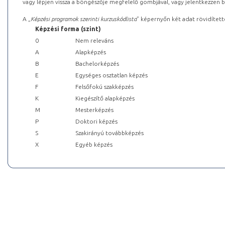
vagy lépjen vissza a böngészője megfelelő gombjával, vagy jelentkezzen be
A „
Képzési programok szerinti kurzuskódlista
” képernyőn két adat rövidített
Képzési forma (szint)
0
Nem releváns
A
Alapképzés
B
Bachelorképzés
E
Egységes osztatlan képzés
F
Felsőfokú szakképzés
K
Kiegészítő alapképzés
M
Mesterképzés
P
Doktori képzés
S
Szakirányú továbbképzés
X
Egyéb képzés