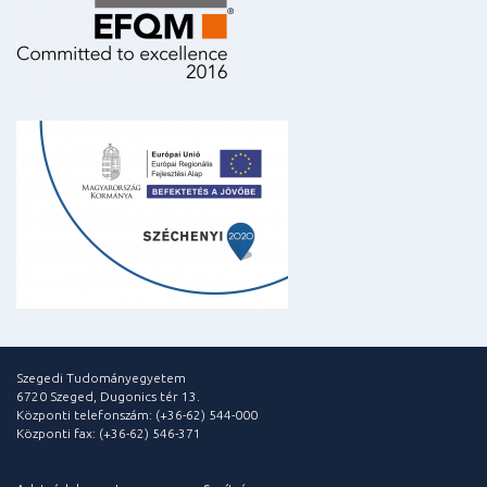
Szegedi Tudományegyetem
6720 Szeged, Dugonics tér 13.
Központi telefonszám: (+36-62) 544-000
Központi fax: (+36-62) 546-371