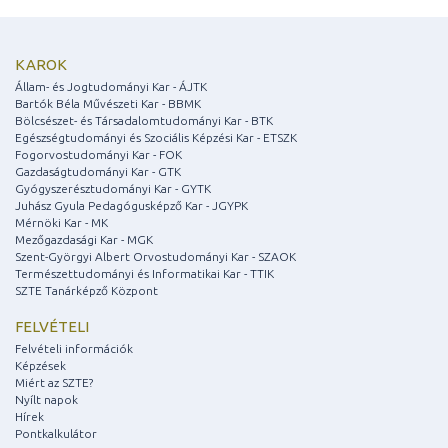
KAROK
Állam- és Jogtudományi Kar - ÁJTK
Bartók Béla Művészeti Kar - BBMK
Bölcsészet- és Társadalomtudományi Kar - BTK
Egészségtudományi és Szociális Képzési Kar - ETSZK
Fogorvostudományi Kar - FOK
Gazdaságtudományi Kar - GTK
Gyógyszerésztudományi Kar - GYTK
Juhász Gyula Pedagógusképző Kar - JGYPK
Mérnöki Kar - MK
Mezőgazdasági Kar - MGK
Szent-Györgyi Albert Orvostudományi Kar - SZAOK
Természettudományi és Informatikai Kar - TTIK
SZTE Tanárképző Központ
FELVÉTELI
Felvételi információk
Képzések
Miért az SZTE?
Nyílt napok
Hírek
Pontkalkulátor