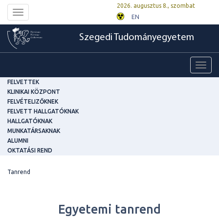
2026. augusztus 8., szombat
Toggle
EN
navigation
Szegedi Tudományegyetem
Toggl
navig
FELVETTEK
KLINIKAI KÖZPONT
FELVÉTELIZŐKNEK
FELVETT HALLGATÓKNAK
HALLGATÓKNAK
MUNKATÁRSAKNAK
ALUMNI
OKTATÁSI REND
Tanrend
Egyetemi tanrend