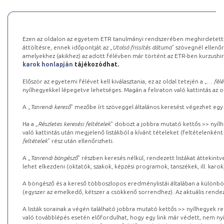
Ezen az oldalon az egyetem ETR tanulmányi rendszerében meghirdetett k
áttöltésre, ennek időpontját az „
Utolsó frissítés dátuma
” szövegnél ellenőr
amelyekhez (akikhez) az adott félévben már történt az ETR-ben kurzushi
karok honlapján
tájékozódhat.
Először az egyetemi félévet kell kiválasztania, ez az oldal tetején a „
… félé
nyílhegyekkel lépegetve lehetséges. Magán a feliraton való kattintás az old
A „
Tanrendi kereső
” mezőbe írt szöveggel általános keresést végezhet egy
Ha a „
Részletes keresési feltételek
” dobozt a jobbra mutató kettős >> nyílh
való kattintás után megjelenő listákból a kívánt tételeket (feltételenként
feltételek
” rész után ellenőrizheti.
A „
Tanrendi böngésző
” részben keresés nélkül, rendezett listákat áttekin
lehet elkezdeni (oktatók, szakok, képzési programok, tanszékek, ill. karok
A böngésző és a kereső többoszlopos eredménylistái általában a különböz
(egyszer az emelkedő, kétszer a csökkenő sorrendhez). Az aktuális rendez
A listák sorainak a végén található jobbra mutató kettős >> nyílhegyek r
való továbblépés esetén előfordulhat, hogy egy link már védett, nem nyi