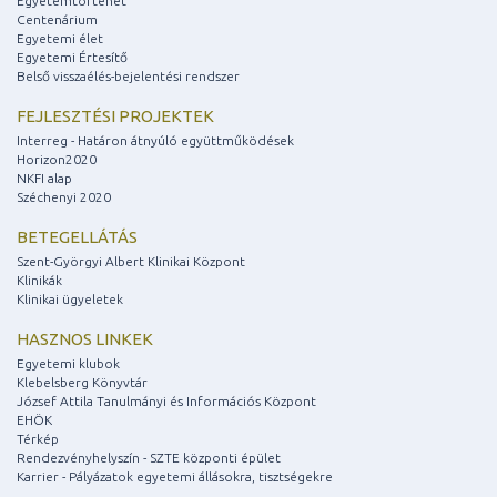
Egyetemtörténet
Centenárium
Egyetemi élet
Egyetemi Értesítő
Belső visszaélés-bejelentési rendszer
FEJLESZTÉSI PROJEKTEK
Interreg - Határon átnyúló együttműködések
Horizon2020
NKFI alap
Széchenyi 2020
BETEGELLÁTÁS
Szent-Györgyi Albert Klinikai Központ
Klinikák
Klinikai ügyeletek
HASZNOS LINKEK
Egyetemi klubok
Klebelsberg Könyvtár
József Attila Tanulmányi és Információs Központ
EHÖK
Térkép
Rendezvényhelyszín - SZTE központi épület
Karrier - Pályázatok egyetemi állásokra, tisztségekre