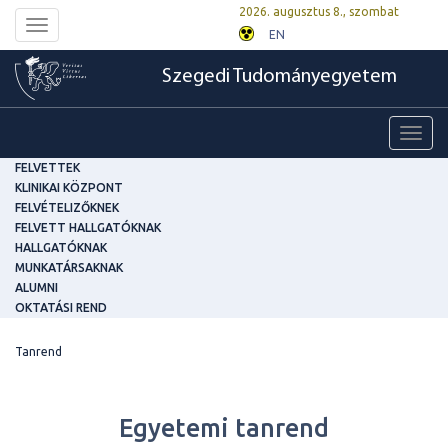
2026. augusztus 8., szombat
Toggle
EN
navigation
Szegedi Tudományegyetem
Toggl
navig
FELVETTEK
KLINIKAI KÖZPONT
FELVÉTELIZŐKNEK
FELVETT HALLGATÓKNAK
HALLGATÓKNAK
MUNKATÁRSAKNAK
ALUMNI
OKTATÁSI REND
Tanrend
Egyetemi tanrend