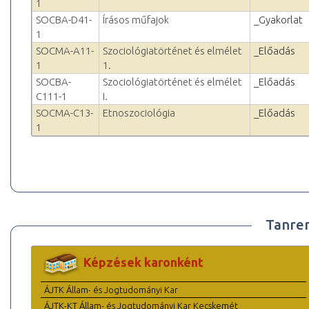
1
SOCBA-D41-
Írásos műfajok
_Gyakorlat
1
SOCMA-A11-
Szociológiatörténet és elmélet
_Előadás
1
1.
SOCBA-
Szociológiatörténet és elmélet
_Előadás
C111-1
I.
SOCMA-C13-
Etnoszociológia
_Előadás
1
Tanre
Képzések karonként
ÁJTK Állam- és Jogtudományi Kar
ÁJTK-KT Állam- és Jogtudományi Kar Kecskemét