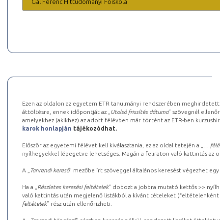
Gál Ferenc Hittudományi Főiskola
Ezen az oldalon az egyetem ETR tanulmányi rendszerében meghirdetett k
áttöltésre, ennek időpontját az „
Utolsó frissítés dátuma
” szövegnél ellenőr
amelyekhez (akikhez) az adott félévben már történt az ETR-ben kurzushi
karok honlapján
tájékozódhat.
Először az egyetemi félévet kell kiválasztania, ez az oldal tetején a „
… félé
nyílhegyekkel lépegetve lehetséges. Magán a feliraton való kattintás az old
A „
Tanrendi kereső
” mezőbe írt szöveggel általános keresést végezhet egy
Ha a „
Részletes keresési feltételek
” dobozt a jobbra mutató kettős >> nyílh
való kattintás után megjelenő listákból a kívánt tételeket (feltételenként
feltételek
” rész után ellenőrizheti.