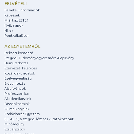
FELVÉTELI
Felvételi információk
Képzések
Miért az SZTE?
Nyílt napok
Hírek
Pontkalkulátor
AZ EGYETEMRŐL
Rektori köszöntő
Szegedi Tudományegyetemért Alapítvány
Bemutatkozás
Szervezeti felépítés
Közérdekű adatok
Esélyegyenlőség
E-ügyintézés
Alapítványok
Professzori kar
Akadémikusaink
Díszdoktoraink
Olimpikonjaink
Családbarát Egyetem
ELI-ALPS, a szegedi lézeres kutatóközpont
Minőségügy
Szabályzatok