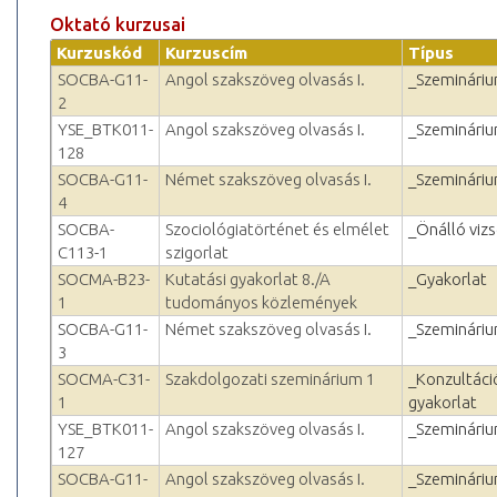
Oktató kurzusai
Kurzuskód
Kurzuscím
Típus
SOCBA-G11-
Angol szakszöveg olvasás I.
_Szeminári
2
YSE_BTK011-
Angol szakszöveg olvasás I.
_Szeminári
128
SOCBA-G11-
Német szakszöveg olvasás I.
_Szeminári
4
SOCBA-
Szociológiatörténet és elmélet
_Önálló viz
C113-1
szigorlat
SOCMA-B23-
Kutatási gyakorlat 8./A
_Gyakorlat
1
tudományos közlemények
SOCBA-G11-
Német szakszöveg olvasás I.
_Szeminári
3
SOCMA-C31-
Szakdolgozati szeminárium 1
_Konzultáci
1
gyakorlat
YSE_BTK011-
Angol szakszöveg olvasás I.
_Szeminári
127
SOCBA-G11-
Angol szakszöveg olvasás I.
_Szeminári