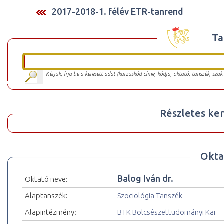
2017-2018-1. félév ETR-tanrend
Ta
Kérjük, írja be a keresett adat (kurzuskód címe, kódja, oktató, tanszék, szak
Részletes ker
Okta
Balog Iván dr.
Oktató neve:
Alaptanszék:
Szociológia Tanszék
Alapintézmény:
BTK Bölcsészettudományi Kar