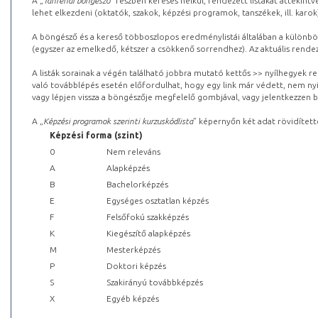
A „
Tanrendi böngésző
” részben keresés nélkül, rendezett listákat áttekin
lehet elkezdeni (oktatók, szakok, képzési programok, tanszékek, ill. karok
A böngésző és a kereső többoszlopos eredménylistái általában a különböz
(egyszer az emelkedő, kétszer a csökkenő sorrendhez). Az aktuális rendez
A listák sorainak a végén található jobbra mutató kettős >> nyílhegyek r
való továbblépés esetén előfordulhat, hogy egy link már védett, nem nyi
vagy lépjen vissza a böngészője megfelelő gombjával, vagy jelentkezzen be
A „
Képzési programok szerinti kurzuskódlista
” képernyőn két adat rövidített
Képzési forma (szint)
0
Nem releváns
A
Alapképzés
B
Bachelorképzés
E
Egységes osztatlan képzés
F
Felsőfokú szakképzés
K
Kiegészítő alapképzés
M
Mesterképzés
P
Doktori képzés
S
Szakirányú továbbképzés
X
Egyéb képzés