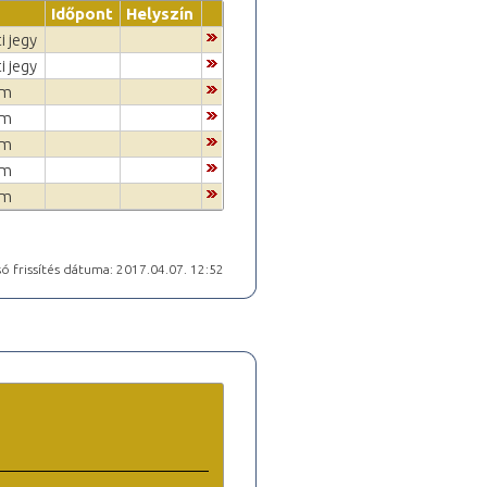
Időpont
Helyszín
i jegy
i jegy
um
um
um
um
um
ó frissítés dátuma: 2017.04.07. 12:52