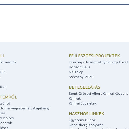
LI
FEJLESZTÉSI PROJEKTEK
információk
Interreg - Határon átnyúló együttmű
Horizon2020
ZTE?
NKFI alap
k
Széchenyi 2020
átor
BETEGELLÁTÁS
Szent-Györgyi Albert Klinikai Központ
ETEMRŐL
Klinikák
szöntő
Klinikai ügyeletek
udományegyetemért Alapítvány
zás
HASZNOS LINKEK
felépítés
Egyetemi klubok
 adatok
Klebelsberg Könyvtár
lőség