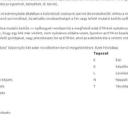
ési programok, tanszékek, ill. karok).
eredménylistái általában a különböző oszlopok szerint átrendezhetők: ehhez a me
kenő sorrendhez). Az aktuális rendezettséget a fel- vagy lefelé mutató kettős nyí
obbra mutató kettős >> nyílhegyek rendszerint a megfelelő adat ETR-beli nyilváno
, hogy egy link már védett, nem nyilvános oldalra vezet, ilyenkor az ETR-es beje
lelő gombjával, vagy jelentkezzen be az ETR-be, ahol az adatlekérést a védett olda
lista
” képernyőn két adat rövidítetten kerül megjelenítésre. Ezek feloldása:
Tagozat
E
Esti
K
Képzőhe
L
Levelez
n képzés
N
Nappali
zés
T
Távokta
pzés
képzés