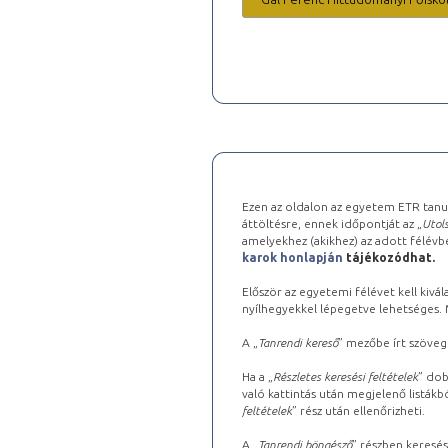
Ezen az oldalon az egyetem ETR tanu
áttöltésre, ennek időpontját az „
Utols
amelyekhez (akikhez) az adott félév
karok honlapján
tájékozódhat.
Először az egyetemi félévet kell kivála
nyílhegyekkel lépegetve lehetséges. Ma
A „
Tanrendi kereső
” mezőbe írt szöveg
Ha a „
Részletes keresési feltételek
” dob
való kattintás után megjelenő listákbó
feltételek
” rész után ellenőrizheti.
A „
Tanrendi böngésző
” részben keresés