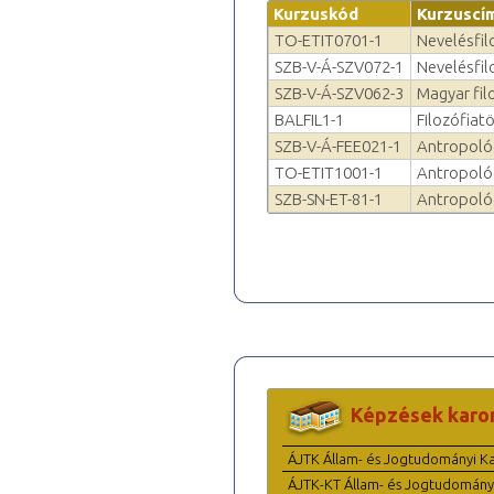
Kurzuskód
Kurzuscí
TO-ETIT0701-1
Nevelésfil
SZB-V-Á-SZV072-1
Nevelésfil
SZB-V-Á-SZV062-3
Magyar fil
BALFIL1-1
Filozófiatö
SZB-V-Á-FEE021-1
Antropológ
TO-ETIT1001-1
Antropológ
SZB-SN-ET-81-1
Antropológ
Képzések karo
ÁJTK Állam- és Jogtudományi K
ÁJTK-KT Állam- és Jogtudomány