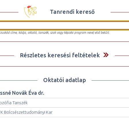
Tanrendi kereső
urzuskód címe, kódja, oktató, tanszék, szak vagy képzési program neve) első betűit.
Részletes keresési feltételek
Oktatói adatlap
issné Novák Éva dr.
lozófia Tanszék
K Bölcsészettudományi Kar