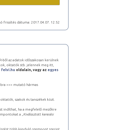
ó frissítés dátuma: 2017.04.07. 12:52
-ből az adatok időszakosan kerülnek
kok, oktatók stb. jelennek meg itt,
a
felvi.hu
oldalain, vagy az
egyes
 jobbra >>> mutató hármas
oktatók, szakok és tanszékek közt.
st indíthat, ha a megfelelő mezőkre
zempontokat a „
Kiválasztott keresési
észést több kiinduló szempont szerint