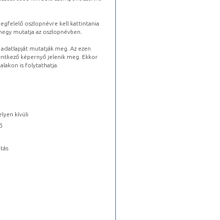
gfelelő oszlopnévre kell kattintania
lhegy mutatja az oszlopnévben.
s adatlapját mutatják meg. Az ezen
lentkező képernyő jelenik meg. Ekkor
lakon is folytathatja.
lyen kívüli
ő
tás