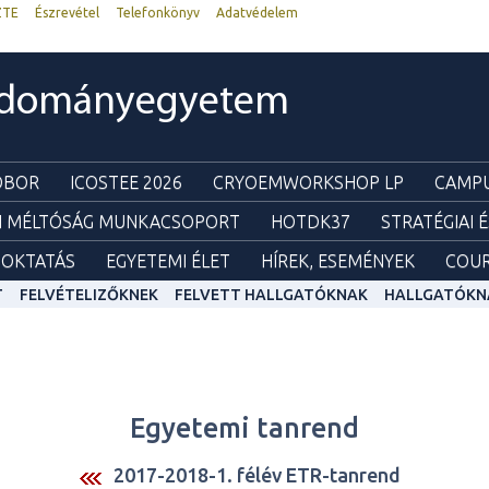
ZTE
Észrevétel
Telefonkönyv
Adatvédelem
udományegyetem
ZOBOR
ICOSTEE 2026
CRYOEMWORKSHOP LP
CAMPU
I MÉLTÓSÁG MUNKACSOPORT
HOTDK37
STRATÉGIAI 
OKTATÁS
EGYETEMI ÉLET
HÍREK, ESEMÉNYEK
COUR
T
FELVÉTELIZŐKNEK
FELVETT HALLGATÓKNAK
HALLGATÓKN
Egyetemi tanrend
2017-2018-1. félév ETR-tanrend