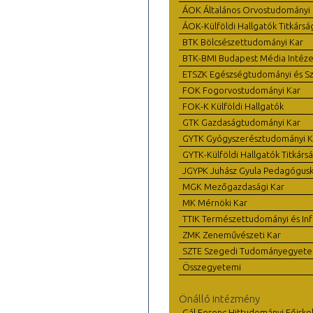
ÁOK Általános Orvostudományi 
ÁOK-Külföldi Hallgatók Titkársá
BTK Bölcsészettudományi Kar
BTK-BMI Budapest Média Intéze
ETSZK Egészségtudományi és Szo
FOK Fogorvostudományi Kar
FOK-K Külföldi Hallgatók
GTK Gazdaságtudományi Kar
GYTK Gyógyszerésztudományi K
GYTK-Külföldi Hallgatók Titkárs
JGYPK Juhász Gyula Pedagógus
MGK Mezőgazdasági Kar
MK Mérnöki Kar
TTIK Természettudományi és Inf
ZMK Zeneművészeti Kar
SZTE Szegedi Tudományegyet
Összegyetemi
Önálló intézmény
Gál Ferenc Hittudományi Főisko