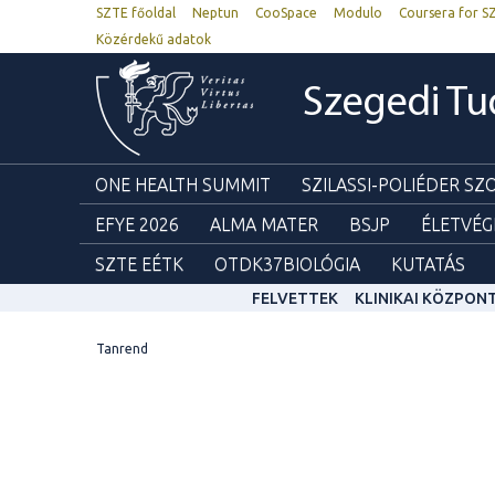
SZTE főoldal
Neptun
CooSpace
Modulo
Coursera for S
Közérdekű adatok
Szegedi T
ONE HEALTH SUMMIT
SZILASSI-POLIÉDER S
EFYE 2026
ALMA MATER
BSJP
ÉLETVÉG
SZTE EÉTK
OTDK37BIOLÓGIA
KUTATÁS
FELVETTEK
KLINIKAI KÖZPON
Tanrend