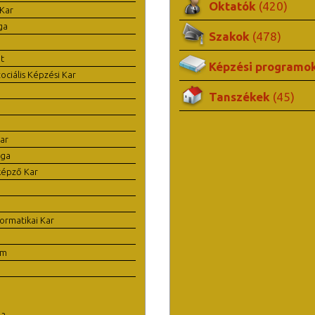
Oktatók
(420)
Kar
ga
Szakok
(478)
t
Képzési programo
ciális Képzési Kar
Tanszékek
(45)
ar
ága
képző Kar
ormatikai Kar
em
la