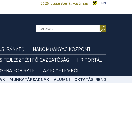
EN
2026. augusztus 9., vasárnap
S IRÁNYTŰ
NANOMŰANYAG KÖZPONT
ÉS FEJLESZTÉSI FŐIGAZGATÓSÁG
HR PORTÁL
SERA FOR SZTE
AZ EGYETEMRŐL
AK
MUNKATÁRSAKNAK
ALUMNI
OKTATÁSI REND