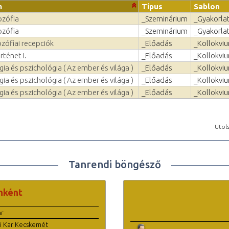
m
Típus
Sablon
ozófia
_Szeminárium
_Gyakorlat
ozófia
_Szeminárium
_Gyakorlat
ozófiai recepciók
_Előadás
_Kollokvi
rténet I.
_Előadás
_Kollokvi
ia és pszichológia ( Az ember és világa )
_Előadás
_Kollokvi
ia és pszichológia ( Az ember és világa )
_Előadás
_Kollokvi
ia és pszichológia ( Az ember és világa )
_Előadás
_Kollokvi
Utols
Tanrendi böngésző
nként
ar
i Kar Kecskemét