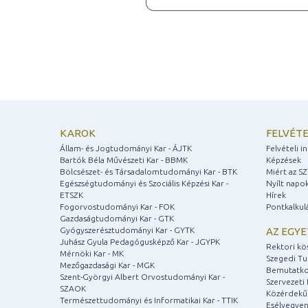
KAROK
FELVÉTE
Állam- és Jogtudományi Kar - ÁJTK
Felvételi 
Bartók Béla Művészeti Kar - BBMK
Képzések
Bölcsészet- és Társadalomtudományi Kar - BTK
Miért az S
Egészségtudományi és Szociális Képzési Kar -
Nyílt napo
ETSZK
Hírek
Fogorvostudományi Kar - FOK
Pontkalkul
Gazdaságtudományi Kar - GTK
Gyógyszerésztudományi Kar - GYTK
AZ EGY
Juhász Gyula Pedagógusképző Kar - JGYPK
Rektori kö
Mérnöki Kar - MK
Szegedi T
Mezőgazdasági Kar - MGK
Bemutatko
Szent-Györgyi Albert Orvostudományi Kar -
Szervezeti 
SZAOK
Közérdekű
Természettudományi és Informatikai Kar - TTIK
Esélyegyen