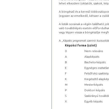
lehet elkezdeni (oktatók, szakok, képz
A böngésző és a kereső többoszlopos 
(egyszer az emelkedő, kétszer a csök
A listák sorainak a végén található j
való továbblépés esetén előfordulhat
vagy lépjen vissza a böngészője megfe
A „
Képzési programok szerinti kurzuskód
Képzési forma (szint)
0
Nem releváns
A
Alapképzés
B
Bachelorképzés
E
Egységes osztatla
F
Felsőfokú szakkép
K
Kiegészítő alapké
M
Mesterképzés
P
Doktori képzés
S
Szakirányú tovább
X
Egyéb képzés