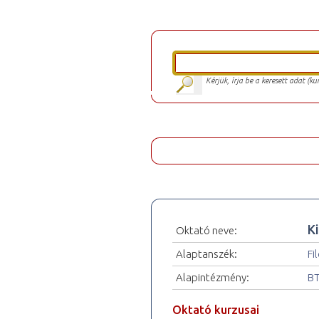
Kérjük, írja be a keresett adat (k
K
Oktató neve:
Alaptanszék:
Fi
Alapintézmény:
BT
Oktató kurzusai