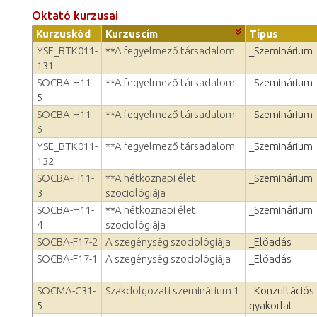
Oktató kurzusai
Kurzuskód
Kurzuscím
Típus
YSE_BTK011-
**A fegyelmező társadalom
_Szeminárium
131
SOCBA-H11-
**A fegyelmező társadalom
_Szeminárium
5
SOCBA-H11-
**A fegyelmező társadalom
_Szeminárium
6
YSE_BTK011-
**A fegyelmező társadalom
_Szeminárium
132
SOCBA-H11-
**A hétköznapi élet
_Szeminárium
3
szociológiája
SOCBA-H11-
**A hétköznapi élet
_Szeminárium
4
szociológiája
SOCBA-F17-2
A szegénység szociológiája
_Előadás
SOCBA-F17-1
A szegénység szociológiája
_Előadás
SOCMA-C31-
Szakdolgozati szeminárium 1
_Konzultációs
5
gyakorlat