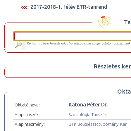
2017-2018-1. félév ETR-tanrend
Ta
Kérjük, írja be a keresett adat (kurzuskód címe, kódja, oktató, tanszék, szak
Részletes ker
Okta
Katona Péter Dr.
Oktató neve:
Alaptanszék:
Szociológia Tanszék
Alapintézmény:
BTK Bölcsészettudományi Kar