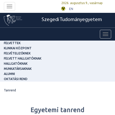
2026. augusztus 9., vasárnap
Toggle
EN
navigation
Szegedi Tudományegyetem
Toggl
navig
FELVETTEK
KLINIKAI KÖZPONT
FELVÉTELIZŐKNEK
FELVETT HALLGATÓKNAK
HALLGATÓKNAK
MUNKATÁRSAKNAK
ALUMNI
OKTATÁSI REND
Tanrend
Egyetemi tanrend