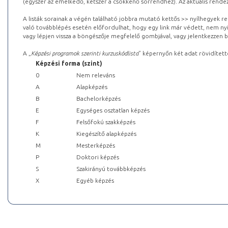
(egyszer az emelkedő, kétszer a csökkenő sorrendhez). Az aktuális rendez
A listák sorainak a végén található jobbra mutató kettős >> nyílhegyek r
való továbblépés esetén előfordulhat, hogy egy link már védett, nem nyi
vagy lépjen vissza a böngészője megfelelő gombjával, vagy jelentkezzen be
A „
Képzési programok szerinti kurzuskódlista
” képernyőn két adat rövidített
Képzési forma (szint)
0
Nem releváns
A
Alapképzés
B
Bachelorképzés
E
Egységes osztatlan képzés
F
Felsőfokú szakképzés
K
Kiegészítő alapképzés
M
Mesterképzés
P
Doktori képzés
S
Szakirányú továbbképzés
X
Egyéb képzés