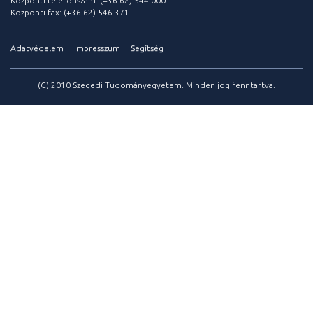
Központi telefonszám: (+36-62) 544-000
Központi fax: (+36-62) 546-371
Adatvédelem
Impresszum
Segítség
(C) 2010 Szegedi Tudományegyetem. Minden jog fenntartva.