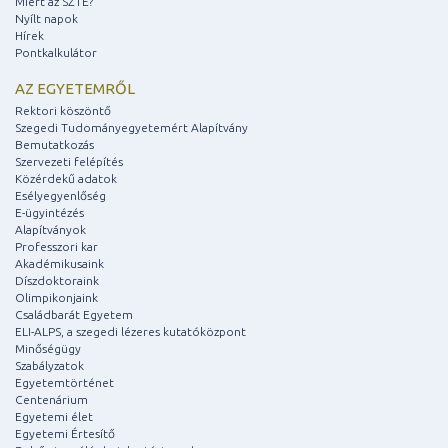
Miért az SZTE?
Nyílt napok
Hírek
Pontkalkulátor
AZ EGYETEMRŐL
Rektori köszöntő
Szegedi Tudományegyetemért Alapítvány
Bemutatkozás
Szervezeti felépítés
Közérdekű adatok
Esélyegyenlőség
E-ügyintézés
Alapítványok
Professzori kar
Akadémikusaink
Díszdoktoraink
Olimpikonjaink
Családbarát Egyetem
ELI-ALPS, a szegedi lézeres kutatóközpont
Minőségügy
Szabályzatok
Egyetemtörténet
Centenárium
Egyetemi élet
Egyetemi Értesítő