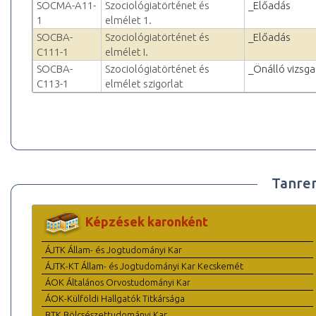
SOCMA-A11-
Szociológiatörténet és
_Előadás
1
elmélet 1.
SOCBA-
Szociológiatörténet és
_Előadás
C111-1
elmélet I.
SOCBA-
Szociológiatörténet és
_Önálló vizsga
C113-1
elmélet szigorlat
Tanre
Képzések karonként
ÁJTK Állam- és Jogtudományi Kar
ÁJTK-KT Állam- és Jogtudományi Kar Kecskemét
ÁOK Általános Orvostudományi Kar
ÁOK-Külföldi Hallgatók Titkársága
BTK Bölcsészettudományi Kar