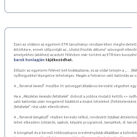
Ezen az oldalon az egyetem ETR tanulmányi rendszerében meghirdetett k
áttöltésre, ennek időpontját az „
Utolsó frissítés dátuma
” szövegnél ellenőr
amelyekhez (akikhez) az adott félévben már történt az ETR-ben kurzushi
karok honlapján
tájékozódhat.
Először az egyetemi félévet kell kiválasztania, ez az oldal tetején a „
… félé
nyílhegyekkel lépegetve lehetséges. Magán a feliraton való kattintás az old
A „
Tanrendi kereső
” mezőbe írt szöveggel általános keresést végezhet egy
Ha a „
Részletes keresési feltételek
” dobozt a jobbra mutató kettős >> nyílh
való kattintás után megjelenő listákból a kívánt tételeket (feltételenként
feltételek
” rész után ellenőrizheti.
A „
Tanrendi böngésző
” részben keresés nélkül, rendezett listákat áttekin
lehet elkezdeni (oktatók, szakok, képzési programok, tanszékek, ill. karok
A böngésző és a kereső többoszlopos eredménylistái általában a különböz