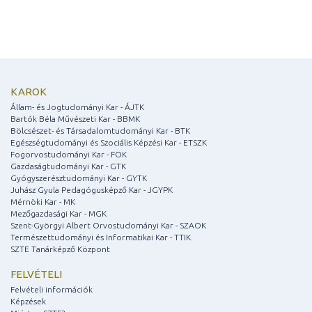
KAROK
Állam- és Jogtudományi Kar - ÁJTK
Bartók Béla Művészeti Kar - BBMK
Bölcsészet- és Társadalomtudományi Kar - BTK
Egészségtudományi és Szociális Képzési Kar - ETSZK
Fogorvostudományi Kar - FOK
Gazdaságtudományi Kar - GTK
Gyógyszerésztudományi Kar - GYTK
Juhász Gyula Pedagógusképző Kar - JGYPK
Mérnöki Kar - MK
Mezőgazdasági Kar - MGK
Szent-Györgyi Albert Orvostudományi Kar - SZAOK
Természettudományi és Informatikai Kar - TTIK
SZTE Tanárképző Központ
FELVÉTELI
Felvételi információk
Képzések