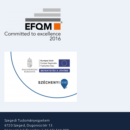
Szegedi Tudományegyetem
6720 Szeged, Dugonics tér 13.