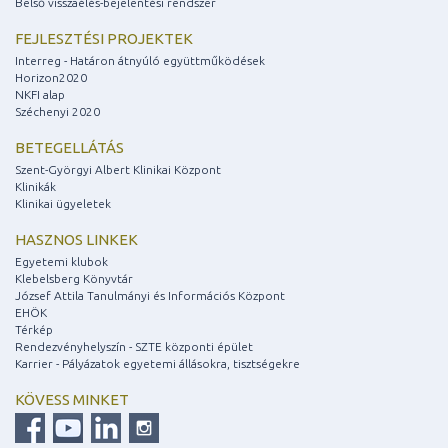
Belső visszaélés-bejelentési rendszer
FEJLESZTÉSI PROJEKTEK
Interreg - Határon átnyúló együttműködések
Horizon2020
NKFI alap
Széchenyi 2020
BETEGELLÁTÁS
Szent-Györgyi Albert Klinikai Központ
Klinikák
Klinikai ügyeletek
HASZNOS LINKEK
Egyetemi klubok
Klebelsberg Könyvtár
József Attila Tanulmányi és Információs Központ
EHÖK
Térkép
Rendezvényhelyszín - SZTE központi épület
Karrier - Pályázatok egyetemi állásokra, tisztségekre
KÖVESS MINKET