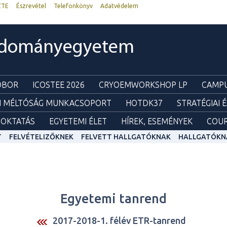
ZTE
Észrevétel
Telefonkönyv
Adatvédelem
udományegyetem
ZOBOR
ICOSTEE 2026
CRYOEMWORKSHOP LP
CAMPU
I MÉLTÓSÁG MUNKACSOPORT
HOTDK37
STRATÉGIAI 
OKTATÁS
EGYETEMI ÉLET
HÍREK, ESEMÉNYEK
COUR
T
FELVÉTELIZŐKNEK
FELVETT HALLGATÓKNAK
HALLGATÓKN
Egyetemi tanrend
2017-2018-1. félév ETR-tanrend