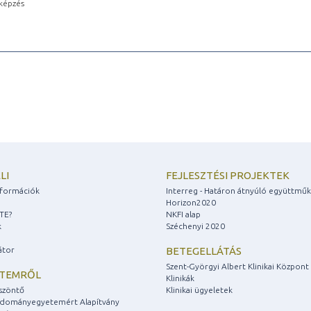
képzés
LI
FEJLESZTÉSI PROJEKTEK
információk
Interreg - Határon átnyúló együttmű
Horizon2020
ZTE?
NKFI alap
k
Széchenyi 2020
átor
BETEGELLÁTÁS
Szent-Györgyi Albert Klinikai Központ
ETEMRŐL
Klinikák
szöntő
Klinikai ügyeletek
udományegyetemért Alapítvány