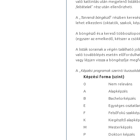
való kattintás után megjelenő listákbó
feltételek
” rész után ellenőrizheti.
A „
Tanrendi böngésző
” részben keresés
lehet elkezdeni (oktatók, szakok, képz
A böngésző és a kereső többoszlopos 
(egyszer az emelkedő, kétszer a csök
A listák sorainak a végén található j
való továbblépés esetén előfordulhat
vagy lépjen vissza a böngészője megfe
A „
Képzési programok szerinti kurzuskód
Képzési forma (szint)
0
Nem releváns
A
Alapképzés
B
Bachelorképzés
E
Egységes osztatla
F
Felsőfokú szakkép
K
Kiegészítő alapké
M
Mesterképzés
P
Doktori képzés