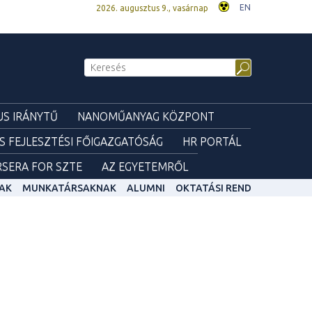
EN
2026. augusztus 9., vasárnap
S IRÁNYTŰ
NANOMŰANYAG KÖZPONT
ÉS FEJLESZTÉSI FŐIGAZGATÓSÁG
HR PORTÁL
SERA FOR SZTE
AZ EGYETEMRŐL
AK
MUNKATÁRSAKNAK
ALUMNI
OKTATÁSI REND