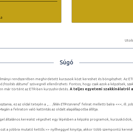
la
Utols
Súgó
lmányi rendszerében meghirdetett kurzusok közt kereshet és böngészhet. Az ETR
ó frissítés dátuma
” szövegnél ellenőrizheti. Fontos, hogy csak azok a képzések, sza
ben már történt az ETR-ben kurzushirdetés.
A teljes egyetemi szakkínálatról 
sztania, ez az oldal tetején a „
… félév ETR-tanrend
” felirat melletti balra <<<, ill.
gán a feliraton való kattintás az oldalt alapállapotba állítja.
gel általános keresést végezhet egy lépésben a képzési programok, kurzuskódok, 
ozt a jobbra mutató kettős >> nyílheggyel kinyitja, akkor több szempontú keresé