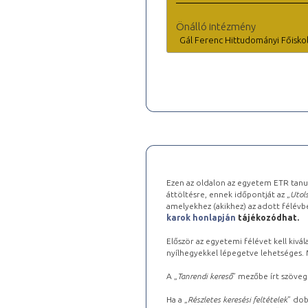
Önálló intézmény
Gál Ferenc Hittudományi Főisko
Ezen az oldalon az egyetem ETR tanu
áttöltésre, ennek időpontját az „
Utols
amelyekhez (akikhez) az adott félév
karok honlapján
tájékozódhat.
Először az egyetemi félévet kell kivála
nyílhegyekkel lépegetve lehetséges. Ma
A „
Tanrendi kereső
” mezőbe írt szöveg
Ha a „
Részletes keresési feltételek
” dob