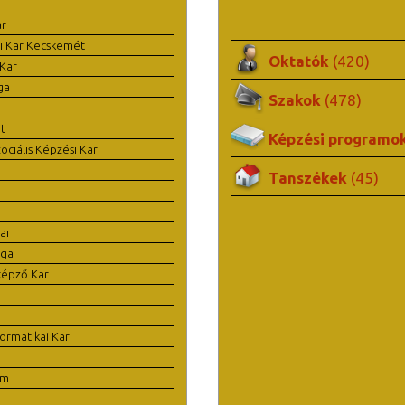
ar
i Kar Kecskemét
Oktatók
(420)
Kar
ga
Szakok
(478)
t
Képzési programo
ciális Képzési Kar
Tanszékek
(45)
ar
ága
képző Kar
ormatikai Kar
em