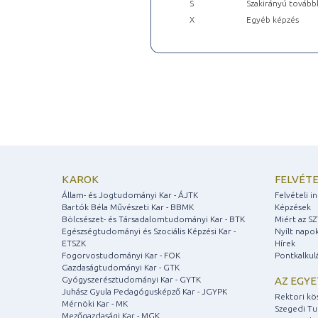
S
Szakirányú tovább
X
Egyéb képzés
KAROK
FELVÉTE
Állam- és Jogtudományi Kar - ÁJTK
Felvételi 
Bartók Béla Művészeti Kar - BBMK
Képzések
Bölcsészet- és Társadalomtudományi Kar - BTK
Miért az S
Egészségtudományi és Szociális Képzési Kar -
Nyílt napo
ETSZK
Hírek
Fogorvostudományi Kar - FOK
Pontkalkul
Gazdaságtudományi Kar - GTK
Gyógyszerésztudományi Kar - GYTK
AZ EGY
Juhász Gyula Pedagógusképző Kar - JGYPK
Rektori kö
Mérnöki Kar - MK
Szegedi T
Mezőgazdasági Kar - MGK