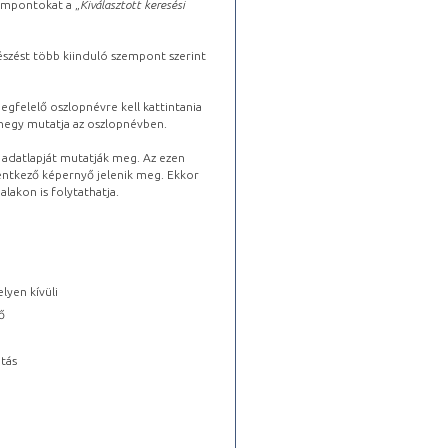
zempontokat a „
Kiválasztott keresési
észést több kiinduló szempont szerint
gfelelő oszlopnévre kell kattintania
lhegy mutatja az oszlopnévben.
s adatlapját mutatják meg. Az ezen
lentkező képernyő jelenik meg. Ekkor
lakon is folytathatja.
lyen kívüli
ő
tás