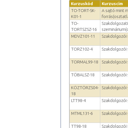
Kurzuskód
Kurzuscím
TO-TORT-SK-
A sajtó mint 
K01-1
forrás(osztatl
TO-
Szakdolgozati
TORTSZSZ-16
szeminárium(o
MDVZ101-11
Szakdolgozói
TORZ102-4
Szakdolgozói
TORMAL99-18
Szakdolgozói
TÖBALSZ-18
Szakdolgozói
KÖZTÖRZS04-
Szakdolgozói
18
LTT98-4
Szakdolgozói
MTML131-6
Szakdolgozói
TT98-18
Szakdolgozói