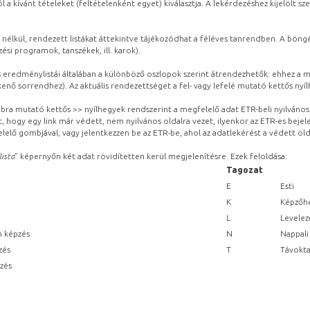
l a kívánt tételeket (feltételenként egyet) kiválasztja. A lekérdezéshez kijelölt s
 nélkül, rendezett listákat áttekintve tájékozódhat a féléves tanrendben. A böng
ési programok, tanszékek, ill. karok).
eredménylistái általában a különböző oszlopok szerint átrendezhetők: ehhez a me
kenő sorrendhez). Az aktuális rendezettséget a fel- vagy lefelé mutató kettős nyí
obbra mutató kettős >> nyílhegyek rendszerint a megfelelő adat ETR-beli nyilváno
, hogy egy link már védett, nem nyilvános oldalra vezet, ilyenkor az ETR-es beje
lelő gombjával, vagy jelentkezzen be az ETR-be, ahol az adatlekérést a védett olda
lista
” képernyőn két adat rövidítetten kerül megjelenítésre. Ezek feloldása:
Tagozat
E
Esti
K
Képzőhe
L
Levelez
n képzés
N
Nappali
zés
T
Távokta
pzés