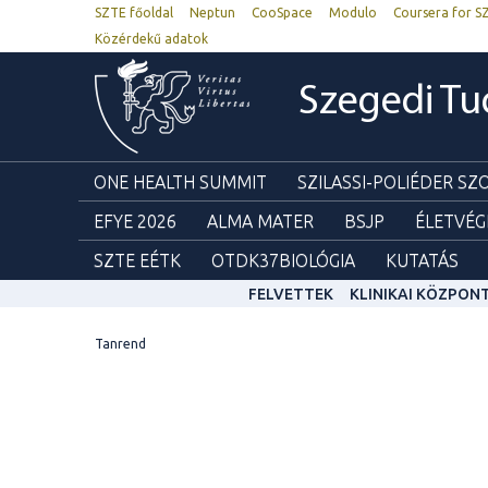
SZTE főoldal
Neptun
CooSpace
Modulo
Coursera for S
Közérdekű adatok
Szegedi T
ONE HEALTH SUMMIT
SZILASSI-POLIÉDER S
EFYE 2026
ALMA MATER
BSJP
ÉLETVÉG
SZTE EÉTK
OTDK37BIOLÓGIA
KUTATÁS
FELVETTEK
KLINIKAI KÖZPON
Tanrend