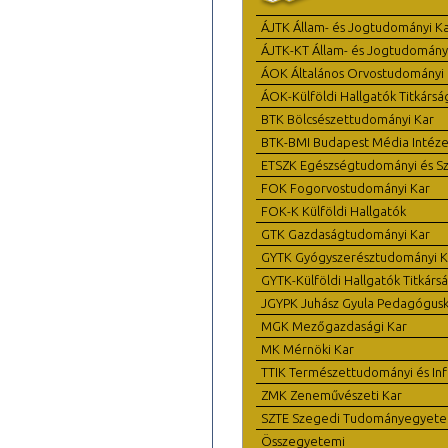
ÁJTK Állam- és Jogtudományi K
ÁJTK-KT Állam- és Jogtudomány
ÁOK Általános Orvostudományi 
ÁOK-Külföldi Hallgatók Titkársá
BTK Bölcsészettudományi Kar
BTK-BMI Budapest Média Intéze
ETSZK Egészségtudományi és Szo
FOK Fogorvostudományi Kar
FOK-K Külföldi Hallgatók
GTK Gazdaságtudományi Kar
GYTK Gyógyszerésztudományi K
GYTK-Külföldi Hallgatók Titkárs
JGYPK Juhász Gyula Pedagógus
MGK Mezőgazdasági Kar
MK Mérnöki Kar
TTIK Természettudományi és Inf
ZMK Zeneművészeti Kar
SZTE Szegedi Tudományegyet
Összegyetemi