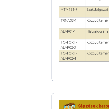
MTM131-7
Szakdolgozói
TRNA03-1
Közgyűjtemén
ALAP01-1
Historiográfia
TO-TORT-
Közgyűjtemén
ALAP02-3
TO-TORT-
Közgyűjtemén
ALAP02-4
Képzések karo