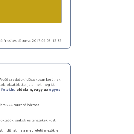
ó frissítés dátuma: 2017.04.07. 12:52
-ből az adatok időszakosan kerülnek
kok, oktatók stb. jelennek meg itt,
a
felvi.hu
oldalain, vagy az
egyes
 jobbra >>> mutató hármas
oktatók, szakok és tanszékek közt.
st indíthat, ha a megfelelő mezőkre