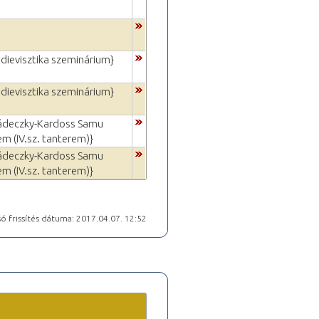
dievisztika szeminárium}
dievisztika szeminárium}
ádeczky-Kardoss Samu
em (IV.sz. tanterem)}
ádeczky-Kardoss Samu
em (IV.sz. tanterem)}
ó frissítés dátuma: 2017.04.07. 12:52