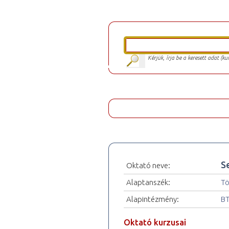
Kérjük, írja be a keresett adat (k
S
Oktató neve:
Alaptanszék:
Tö
Alapintézmény:
BT
Oktató kurzusai