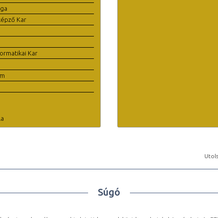
ága
képző Kar
ormatikai Kar
em
la
Utols
Súgó