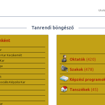
Utols
Tanrendi böngésző
nként
ar
i Kar Kecskemét
Oktatók
(420)
Kar
ga
Szakok
(478)
t
Képzési programo
ciális Képzési Kar
Tanszékek
(45)
ar