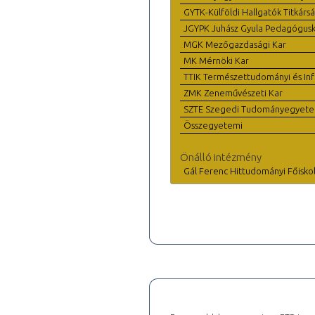
GYTK-Külföldi Hallgatók Titkárs
JGYPK Juhász Gyula Pedagógus
MGK Mezőgazdasági Kar
MK Mérnöki Kar
TTIK Természettudományi és Inf
ZMK Zeneművészeti Kar
SZTE Szegedi Tudományegyet
Összegyetemi
Önálló intézmény
Gál Ferenc Hittudományi Főisko