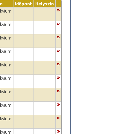
on
Időpont
Helyszín
okvium
okvium
okvium
okvium
okvium
okvium
okvium
okvium
okvium
okvium