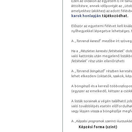
Ezen az oldalon az egyetem ETR tanu
áttöltésre, ennek időpontját az „
Utols
amelyekhez (akikhez) az adott félév
karok honlapján
tájékozódhat.
Először az egyetemi félévet kell kivála
nyílhegyekkel lépegetve lehetséges. Ma
A „
Tanrendi kereső
” mezőbe írt szöveg
Ha a „
Részletes keresési feltételek
” dob
való kattintás után megjelenő listákbó
feltételek
” rész után ellenőrizheti.
A „
Tanrendi böngésző
” részben keresés
lehet elkezdeni (oktatók, szakok, képz
A böngésző és a kereső többoszlopos 
(egyszer az emelkedő, kétszer a csök
A listák sorainak a végén található j
való továbblépés esetén előfordulhat
vagy lépjen vissza a böngészője megfe
A „
Képzési programok szerinti kurzuskód
Képzési forma (szint)