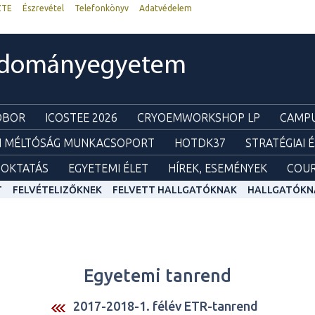
ZTE
Észrevétel
Telefonkönyv
Adatvédelem
udományegyetem
ZOBOR
ICOSTEE 2026
CRYOEMWORKSHOP LP
CAMPU
I MÉLTÓSÁG MUNKACSOPORT
HOTDK37
STRATÉGIAI 
OKTATÁS
EGYETEMI ÉLET
HÍREK, ESEMÉNYEK
COUR
T
FELVÉTELIZŐKNEK
FELVETT HALLGATÓKNAK
HALLGATÓKN
Egyetemi tanrend
2017-2018-1. félév ETR-tanrend