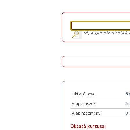
Kérjük, írja be a keresett adat (k
S
Oktató neve:
Alaptanszék:
An
Alapintézmény:
BT
Oktató kurzusai