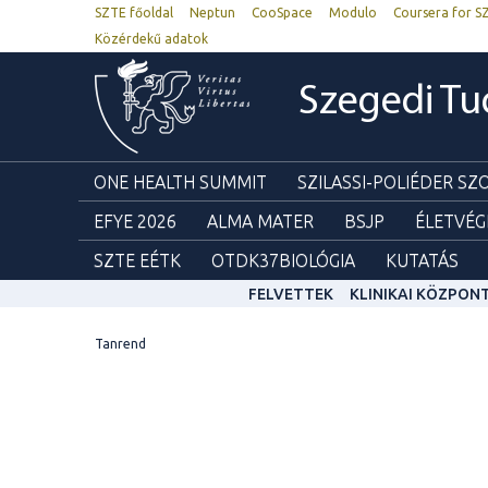
SZTE főoldal
Neptun
CooSpace
Modulo
Coursera for S
Közérdekű adatok
Szegedi T
ONE HEALTH SUMMIT
SZILASSI-POLIÉDER S
EFYE 2026
ALMA MATER
BSJP
ÉLETVÉG
SZTE EÉTK
OTDK37BIOLÓGIA
KUTATÁS
FELVETTEK
KLINIKAI KÖZPON
Tanrend