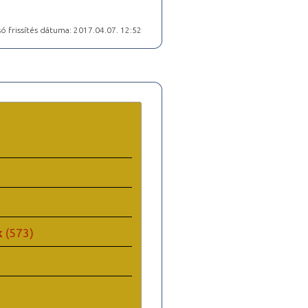
ó frissítés dátuma: 2017.04.07. 12:52
k
(573)