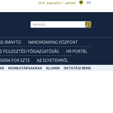
EN
2026. augusztus 7., péntek
S IRÁNYTŰ
NANOMŰANYAG KÖZPONT
ÉS FEJLESZTÉSI FŐIGAZGATÓSÁG
HR PORTÁL
SERA FOR SZTE
AZ EGYETEMRŐL
AK
MUNKATÁRSAKNAK
ALUMNI
OKTATÁSI REND