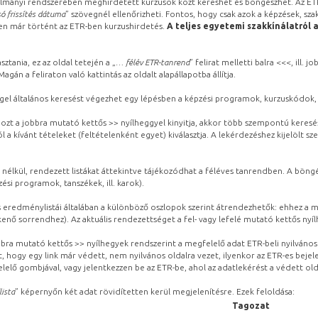
lmányi rendszerében meghirdetett kurzusok közt kereshet és böngészhet. Az ETR
ó frissítés dátuma
” szövegnél ellenőrizheti. Fontos, hogy csak azok a képzések, sza
ben már történt az ETR-ben kurzushirdetés.
A teljes egyetemi szakkínálatról 
sztania, ez az oldal tetején a „
… félév ETR-tanrend
” felirat melletti balra <<<, ill.
gán a feliraton való kattintás az oldalt alapállapotba állítja.
gel általános keresést végezhet egy lépésben a képzési programok, kurzuskódok, 
ozt a jobbra mutató kettős >> nyílheggyel kinyitja, akkor több szempontú keresé
l a kívánt tételeket (feltételenként egyet) kiválasztja. A lekérdezéshez kijelölt s
 nélkül, rendezett listákat áttekintve tájékozódhat a féléves tanrendben. A böng
ési programok, tanszékek, ill. karok).
eredménylistái általában a különböző oszlopok szerint átrendezhetők: ehhez a me
kenő sorrendhez). Az aktuális rendezettséget a fel- vagy lefelé mutató kettős nyí
obbra mutató kettős >> nyílhegyek rendszerint a megfelelő adat ETR-beli nyilváno
, hogy egy link már védett, nem nyilvános oldalra vezet, ilyenkor az ETR-es beje
lelő gombjával, vagy jelentkezzen be az ETR-be, ahol az adatlekérést a védett olda
lista
” képernyőn két adat rövidítetten kerül megjelenítésre. Ezek feloldása:
Tagozat