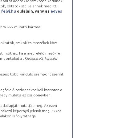
-ből az adatok időszakosan kerülnek
kok, oktatók stb. jelennek meg itt,
a
felvi.hu
oldalain, vagy az
egyes
 jobbra >>> mutató hármas
oktatók, szakok és tanszékek közt.
st indíthat, ha a megfelelő mezőkre
zempontokat a „
Kiválasztott keresési
észést több kiinduló szempont szerint
gfelelő oszlopnévre kell kattintania
lhegy mutatja az oszlopnévben.
s adatlapját mutatják meg. Az ezen
lentkező képernyő jelenik meg. Ekkor
lakon is folytathatja.