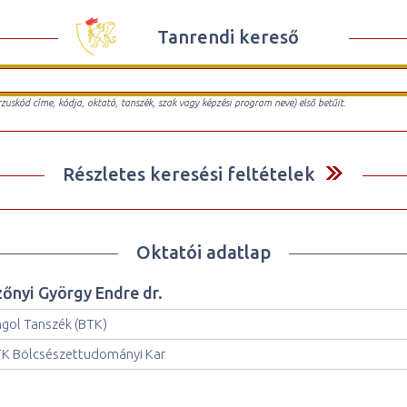
Tanrendi kereső
urzuskód címe, kódja, oktató, tanszék, szak vagy képzési program neve) első betűit.
Részletes keresési feltételek
Oktatói adatlap
zőnyi György Endre dr.
gol Tanszék (BTK)
K Bölcsészettudományi Kar