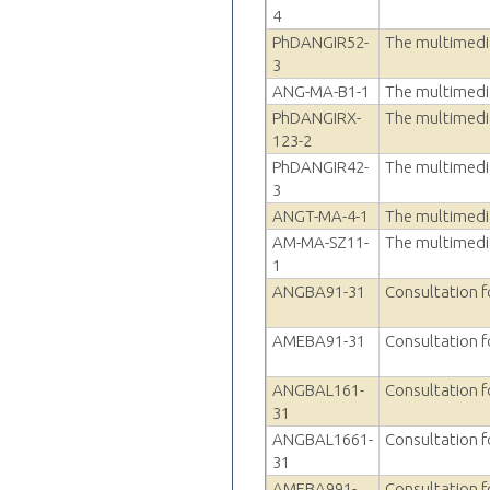
4
PhDANGIR52-
The multimedia
3
ANG-MA-B1-1
The multimedia
PhDANGIRX-
The multimedia
123-2
PhDANGIR42-
The multimedia
3
ANGT-MA-4-1
The multimedia
AM-MA-SZ11-
The multimedia
1
ANGBA91-31
Consultation f
AMEBA91-31
Consultation f
ANGBAL161-
Consultation f
31
ANGBAL1661-
Consultation f
31
AMEBA991-
Consultation f