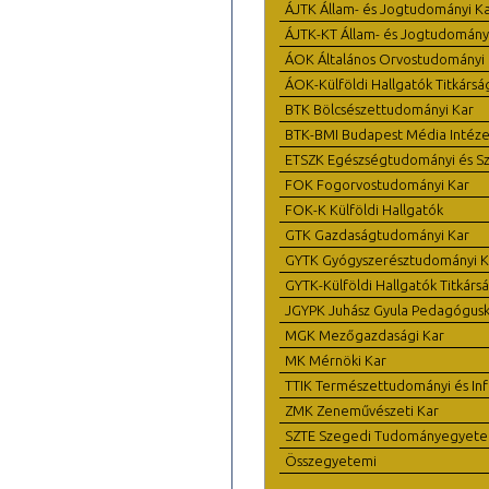
ÁJTK Állam- és Jogtudományi K
ÁJTK-KT Állam- és Jogtudomány
ÁOK Általános Orvostudományi 
ÁOK-Külföldi Hallgatók Titkársá
BTK Bölcsészettudományi Kar
BTK-BMI Budapest Média Intéze
ETSZK Egészségtudományi és Szo
FOK Fogorvostudományi Kar
FOK-K Külföldi Hallgatók
GTK Gazdaságtudományi Kar
GYTK Gyógyszerésztudományi K
GYTK-Külföldi Hallgatók Titkárs
JGYPK Juhász Gyula Pedagógus
MGK Mezőgazdasági Kar
MK Mérnöki Kar
TTIK Természettudományi és Inf
ZMK Zeneművészeti Kar
SZTE Szegedi Tudományegyet
Összegyetemi