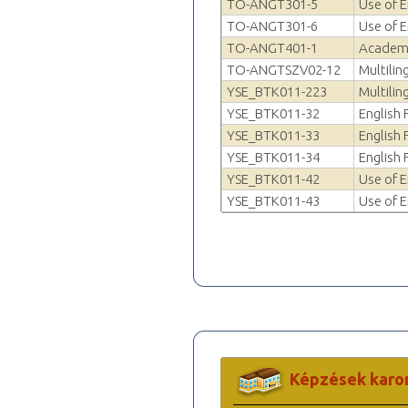
TO-ANGT301-5
Use of E
TO-ANGT301-6
Use of E
TO-ANGT401-1
Academi
TO-ANGTSZV02-12
Multilin
YSE_BTK011-223
Multilin
YSE_BTK011-32
English 
YSE_BTK011-33
English 
YSE_BTK011-34
English 
YSE_BTK011-42
Use of E
YSE_BTK011-43
Use of E
Képzések karo