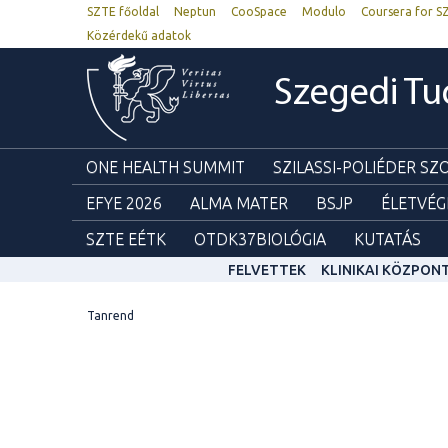
SZTE főoldal
Neptun
CooSpace
Modulo
Coursera for S
Közérdekű adatok
Szegedi T
ONE HEALTH SUMMIT
SZILASSI-POLIÉDER S
EFYE 2026
ALMA MATER
BSJP
ÉLETVÉG
SZTE EÉTK
OTDK37BIOLÓGIA
KUTATÁS
FELVETTEK
KLINIKAI KÖZPON
Tanrend