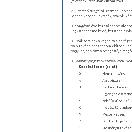
feltételek
” rész után ellenőrizheti.
A „
Tanrendi böngésző
” részben keresés
lehet elkezdeni (oktatók, szakok, képz
A böngésző és a kereső többoszlopos 
(egyszer az emelkedő, kétszer a csök
A listák sorainak a végén található j
való továbblépés esetén előfordulhat
vagy lépjen vissza a böngészője megfe
A „
Képzési programok szerinti kurzuskód
Képzési forma (szint)
0
Nem releváns
A
Alapképzés
B
Bachelorképzés
E
Egységes osztatla
F
Felsőfokú szakkép
K
Kiegészítő alapké
M
Mesterképzés
P
Doktori képzés
S
Szakirányú tovább