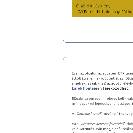
Önálló intézmény
Gál Ferenc Hittudományi Főisko
Ezen az oldalon az egyetem ETR tanu
áttöltésre, ennek időpontját az „
Utols
amelyekhez (akikhez) az adott félév
karok honlapján
tájékozódhat.
Először az egyetemi félévet kell kivála
nyílhegyekkel lépegetve lehetséges. Ma
A „
Tanrendi kereső
” mezőbe írt szöveg
Ha a „
Részletes keresési feltételek
” dob
való kattintás után megjelenő listákbó