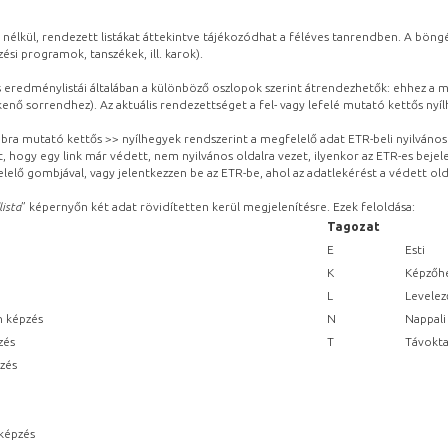
 nélkül, rendezett listákat áttekintve tájékozódhat a féléves tanrendben. A böng
ési programok, tanszékek, ill. karok).
eredménylistái általában a különböző oszlopok szerint átrendezhetők: ehhez a me
kenő sorrendhez). Az aktuális rendezettséget a fel- vagy lefelé mutató kettős nyí
obbra mutató kettős >> nyílhegyek rendszerint a megfelelő adat ETR-beli nyilváno
, hogy egy link már védett, nem nyilvános oldalra vezet, ilyenkor az ETR-es beje
lelő gombjával, vagy jelentkezzen be az ETR-be, ahol az adatlekérést a védett olda
lista
” képernyőn két adat rövidítetten kerül megjelenítésre. Ezek feloldása:
Tagozat
E
Esti
K
Képzőhe
L
Levelez
n képzés
N
Nappali
zés
T
Távokta
pzés
képzés