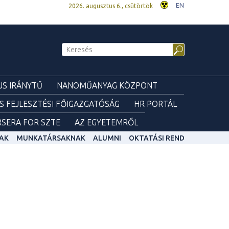
EN
2026. augusztus 6., csütörtök
S IRÁNYTŰ
NANOMŰANYAG KÖZPONT
ÉS FEJLESZTÉSI FŐIGAZGATÓSÁG
HR PORTÁL
SERA FOR SZTE
AZ EGYETEMRŐL
AK
MUNKATÁRSAKNAK
ALUMNI
OKTATÁSI REND