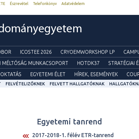
ZTE
Észrevétel
Telefonkönyv
Adatvédelem
udományegyetem
ZOBOR
ICOSTEE 2026
CRYOEMWORKSHOP LP
CAMPU
I MÉLTÓSÁG MUNKACSOPORT
HOTDK37
STRATÉGIAI 
OKTATÁS
EGYETEMI ÉLET
HÍREK, ESEMÉNYEK
COUR
T
FELVÉTELIZŐKNEK
FELVETT HALLGATÓKNAK
HALLGATÓKN
Egyetemi tanrend
2017-2018-1. félév ETR-tanrend