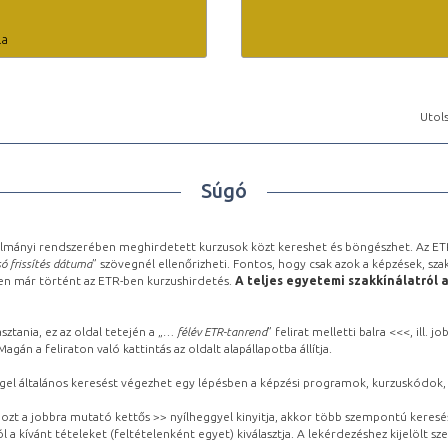
la
Utols
Súgó
lmányi rendszerében meghirdetett kurzusok közt kereshet és böngészhet. Az ETR
ó frissítés dátuma
” szövegnél ellenőrizheti. Fontos, hogy csak azok a képzések, sza
ben már történt az ETR-ben kurzushirdetés.
A teljes egyetemi szakkínálatról 
sztania, ez az oldal tetején a „
… félév ETR-tanrend
” felirat melletti balra <<<, ill.
gán a feliraton való kattintás az oldalt alapállapotba állítja.
gel általános keresést végezhet egy lépésben a képzési programok, kurzuskódok, 
ozt a jobbra mutató kettős >> nyílheggyel kinyitja, akkor több szempontú keresé
l a kívánt tételeket (feltételenként egyet) kiválasztja. A lekérdezéshez kijelölt s