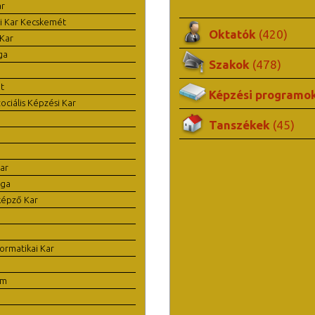
ar
i Kar Kecskemét
Oktatók
(420)
Kar
ga
Szakok
(478)
t
Képzési programo
ciális Képzési Kar
Tanszékek
(45)
ar
ága
képző Kar
ormatikai Kar
em