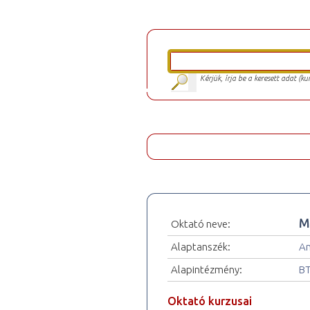
Kérjük, írja be a keresett adat (k
M
Oktató neve:
Alaptanszék:
An
Alapintézmény:
BT
Oktató kurzusai