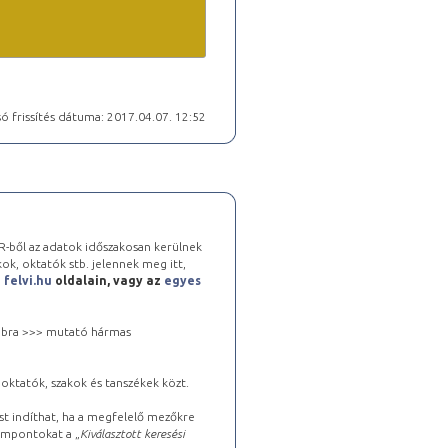
ó frissítés dátuma: 2017.04.07. 12:52
-ből az adatok időszakosan kerülnek
kok, oktatók stb. jelennek meg itt,
a
felvi.hu
oldalain, vagy az
egyes
 jobbra >>> mutató hármas
oktatók, szakok és tanszékek közt.
st indíthat, ha a megfelelő mezőkre
zempontokat a „
Kiválasztott keresési