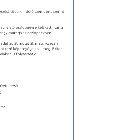
észést több kiinduló szempont szerint
gfelelő oszlopnévre kell kattintania
lhegy mutatja az oszlopnévben.
s adatlapját mutatják meg. Az ezen
lentkező képernyő jelenik meg. Ekkor
lakon is folytathatja.
lyen kívüli
ő
tás