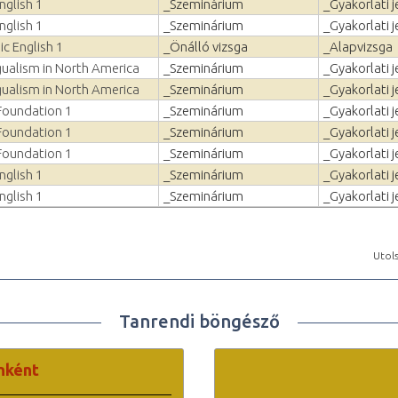
nglish 1
_Szeminárium
_Gyakorlati j
nglish 1
_Szeminárium
_Gyakorlati j
c English 1
_Önálló vizsga
_Alapvizsga
gualism in North America
_Szeminárium
_Gyakorlati j
gualism in North America
_Szeminárium
_Gyakorlati j
Foundation 1
_Szeminárium
_Gyakorlati j
Foundation 1
_Szeminárium
_Gyakorlati j
Foundation 1
_Szeminárium
_Gyakorlati j
nglish 1
_Szeminárium
_Gyakorlati j
nglish 1
_Szeminárium
_Gyakorlati j
Utols
Tanrendi böngésző
nként