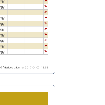
egy
egy
egy
egy
egy
egy
egy
egy
egy
ó frissítés dátuma: 2017.04.07. 12:52