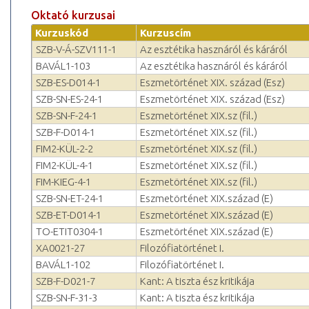
Oktató kurzusai
Kurzuskód
Kurzuscím
SZB-V-Á-SZV111-1
Az esztétika hasznáról és káráról
BAVÁL1-103
Az esztétika hasznáról és káráról
SZB-ES-D014-1
Eszmetörténet XIX. század (Esz)
SZB-SN-ES-24-1
Eszmetörténet XIX. század (Esz)
SZB-SN-F-24-1
Eszmetörténet XIX.sz (fil.)
SZB-F-D014-1
Eszmetörténet XIX.sz (fil.)
FIM2-KÜL-2-2
Eszmetörténet XIX.sz (fil.)
FIM2-KÜL-4-1
Eszmetörténet XIX.sz (fil.)
FIM-KIEG-4-1
Eszmetörténet XIX.sz (fil.)
SZB-SN-ET-24-1
Eszmetörténet XIX.század (E)
SZB-ET-D014-1
Eszmetörténet XIX.század (E)
TO-ETIT0304-1
Eszmetörténet XIX.század (E)
XA0021-27
Filozófiatörténet I.
BAVÁL1-102
Filozófiatörténet I.
SZB-F-D021-7
Kant: A tiszta ész kritikája
SZB-SN-F-31-3
Kant: A tiszta ész kritikája