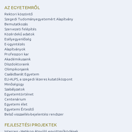
AZ EGYETEMRŐL
Rektori köszöntő
Szegedi Tudományegyetemért Alapítvány
Bemutatkozás
Szervezeti felépítés
Közérdekű adatok
Esélyegyenlőség
E-ügyintézés
Alapítványok
Professzori kar
Akadémikusaink
Díszdoktoraink
Olimpikonjaink
Családbarát Egyetem
ELI-ALPS, a szegedi lézeres kutatóközpont
Minőségügy
Szabályzatok
Egyetemtörténet
Centenárium
Egyetemi élet
Egyetemi Értesítő
Belső visszaélés-bejelentési rendszer
FEJLESZTÉSI PROJEKTEK
Interreg - Határon átnyúló együttműködések