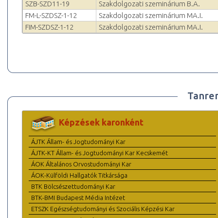
SZB-SZD11-19
Szakdolgozati szeminárium B.A.
FM-L-SZDSZ-1-12
Szakdolgozati szeminárium MA.I.
FIM-SZDSZ-1-12
Szakdolgozati szeminárium MA.I.
Tanre
Képzések karonként
ÁJTK Állam- és Jogtudományi Kar
ÁJTK-KT Állam- és Jogtudományi Kar Kecskemét
ÁOK Általános Orvostudományi Kar
ÁOK-Külföldi Hallgatók Titkársága
BTK Bölcsészettudományi Kar
BTK-BMI Budapest Média Intézet
ETSZK Egészségtudományi és Szociális Képzési Kar