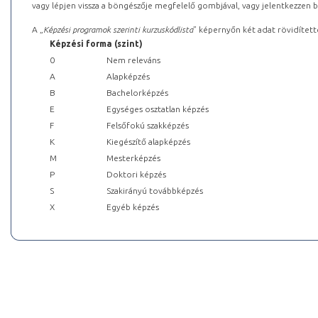
vagy lépjen vissza a böngészője megfelelő gombjával, vagy jelentkezzen be
A „
Képzési programok szerinti kurzuskódlista
” képernyőn két adat rövidített
Képzési forma (szint)
0
Nem releváns
A
Alapképzés
B
Bachelorképzés
E
Egységes osztatlan képzés
F
Felsőfokú szakképzés
K
Kiegészítő alapképzés
M
Mesterképzés
P
Doktori képzés
S
Szakirányú továbbképzés
X
Egyéb képzés