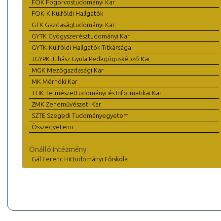
FOK Fogorvostudományi Kar
FOK-K Külföldi Hallgatók
GTK Gazdaságtudományi Kar
GYTK Gyógyszerésztudományi Kar
GYTK-Külföldi Hallgatók Titkársága
JGYPK Juhász Gyula Pedagógusképző Kar
MGK Mezőgazdasági Kar
MK Mérnöki Kar
TTIK Természettudományi és Informatikai Kar
ZMK Zeneművészeti Kar
SZTE Szegedi Tudományegyetem
Összegyetemi
Önálló intézmény
Gál Ferenc Hittudományi Főiskola