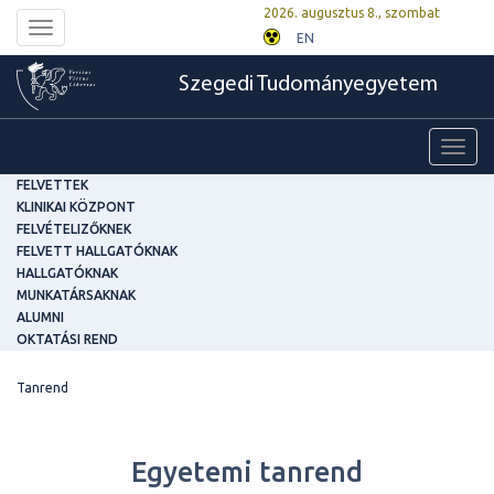
2026. augusztus 8., szombat
Toggle
EN
navigation
Szegedi Tudományegyetem
Toggl
navig
FELVETTEK
KLINIKAI KÖZPONT
FELVÉTELIZŐKNEK
FELVETT HALLGATÓKNAK
HALLGATÓKNAK
MUNKATÁRSAKNAK
ALUMNI
OKTATÁSI REND
Tanrend
Egyetemi tanrend