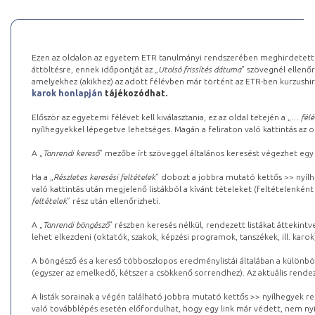
Ezen az oldalon az egyetem ETR tanulmányi rendszerében meghirdetett k
áttöltésre, ennek időpontját az „
Utolsó frissítés dátuma
” szövegnél ellenőr
amelyekhez (akikhez) az adott félévben már történt az ETR-ben kurzushi
karok honlapján
tájékozódhat.
Először az egyetemi félévet kell kiválasztania, ez az oldal tetején a „
… félé
nyílhegyekkel lépegetve lehetséges. Magán a feliraton való kattintás az old
A „
Tanrendi kereső
” mezőbe írt szöveggel általános keresést végezhet egy
Ha a „
Részletes keresési feltételek
” dobozt a jobbra mutató kettős >> nyílh
való kattintás után megjelenő listákból a kívánt tételeket (feltételenként
feltételek
” rész után ellenőrizheti.
A „
Tanrendi böngésző
” részben keresés nélkül, rendezett listákat áttekin
lehet elkezdeni (oktatók, szakok, képzési programok, tanszékek, ill. karok
A böngésző és a kereső többoszlopos eredménylistái általában a különböz
(egyszer az emelkedő, kétszer a csökkenő sorrendhez). Az aktuális rendez
A listák sorainak a végén található jobbra mutató kettős >> nyílhegyek r
való továbblépés esetén előfordulhat, hogy egy link már védett, nem nyi