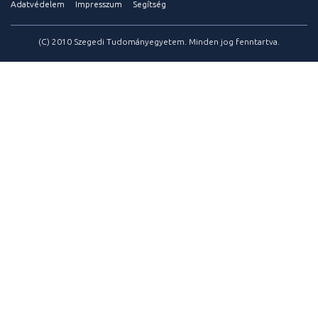
Adatvédelem
Impresszum
Segítség
(C) 2010 Szegedi Tudományegyetem. Minden jog fenntartva.