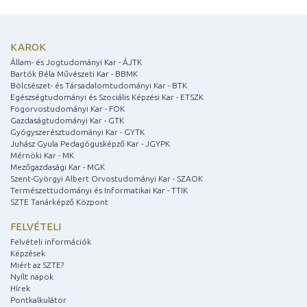
KAROK
Állam- és Jogtudományi Kar - ÁJTK
Bartók Béla Művészeti Kar - BBMK
Bölcsészet- és Társadalomtudományi Kar - BTK
Egészségtudományi és Szociális Képzési Kar - ETSZK
Fogorvostudományi Kar - FOK
Gazdaságtudományi Kar - GTK
Gyógyszerésztudományi Kar - GYTK
Juhász Gyula Pedagógusképző Kar - JGYPK
Mérnöki Kar - MK
Mezőgazdasági Kar - MGK
Szent-Györgyi Albert Orvostudományi Kar - SZAOK
Természettudományi és Informatikai Kar - TTIK
SZTE Tanárképző Központ
FELVÉTELI
Felvételi információk
Képzések
Miért az SZTE?
Nyílt napok
Hírek
Pontkalkulátor