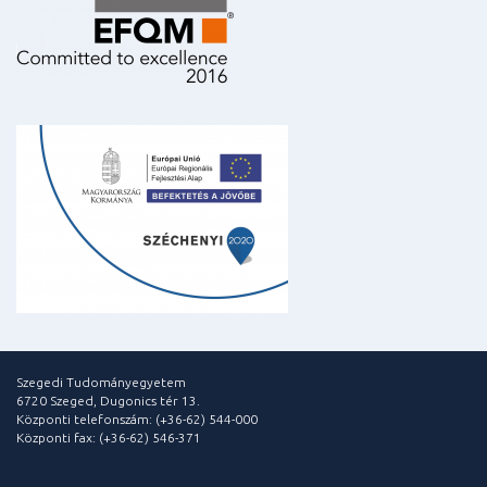
Szegedi Tudományegyetem
6720 Szeged, Dugonics tér 13.
Központi telefonszám: (+36-62) 544-000
Központi fax: (+36-62) 546-371