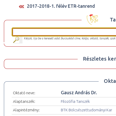
2017-2018-1. félév ETR-tanrend
Ta
Kérjük, írja be a keresett adat (kurzuskód címe, kódja, oktató, tanszék, szak
Részletes ker
Okta
Gausz András Dr.
Oktató neve:
Alaptanszék:
Filozófia Tanszék
Alapintézmény:
BTK Bölcsészettudományi Kar