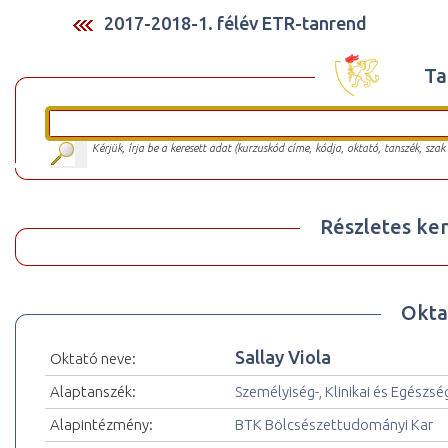
2017-2018-1. félév ETR-tanrend
Ta
Kérjük, írja be a keresett adat (kurzuskód címe, kódja, oktató, tanszék, szak
Részletes ker
Okta
Sallay Viola
Oktató neve:
Alaptanszék:
Személyiség-, Klinikai és Egészs
Alapintézmény:
BTK Bölcsészettudományi Kar