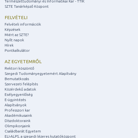
Természettudományi és Informatikai Kar - TTIK
SZTE Tanárképző Központ
FELVÉTELI
Felvételi információk
Képzések
Miért az SZTE?
Nyílt napok
Hírek
Pontkalkulátor
AZ EGYETEMRŐL
Rektori köszöntő
Szegedi Tudományegyetemért Alapítvány
Bemutatkozás
Szervezeti felépítés
Közérdekű adatok
Esélyegyenlőség
E-ügyintézés
Alapítványok
Professzori kar
Akadémikusaink
Díszdoktoraink
Olimpikonjaink
Családbarát Egyetem
ELI-ALPS, a szegedi lézeres kutatóközpont