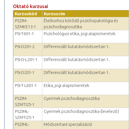
Oktató kurzusai
Kurzuskód
Kurzuscím
PSZIM-
Életkorhoz kötődő pszichopatológia és
SZMKE13-1
pszichodiagnosztika
PSI-T601-1
Pszichológusi etika, jogi alapismeretek
PSI-D201-2
Differenciált kutatásmódszertan 1.
PSI-D-L201-1
Differenciált kutatásmódszertan 1.
PSI-D201-1
Differenciált kutatásmódszertan 1.
PSI-T-L601-1
Etika, jogi alapismeretek
PSZIM-
Gyermek pszichodiagnosztika
SZMTI25-1
PSZIML-
Gyermek pszichodiagnosztika (levelező)
SZMTI25-1
PSZIML-
Módszertani specializáció