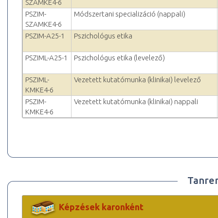
SZAMKE4-6
PSZIM-
Módszertani specializáció (nappali)
SZAMKE4-6
PSZIM-A25-1
Pszichológus etika
PSZIML-A25-1
Pszichológus etika (levelező)
PSZIML-
Vezetett kutatómunka (klinikai) levelező
KMKE4-6
PSZIM-
Vezetett kutatómunka (klinikai) nappali
KMKE4-6
Tanre
Képzések karonként