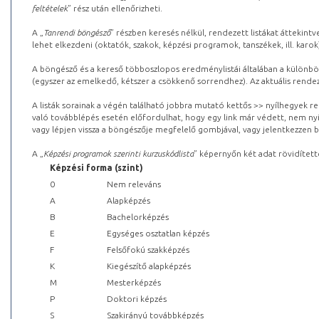
feltételek
” rész után ellenőrizheti.
A „
Tanrendi böngésző
” részben keresés nélkül, rendezett listákat áttekin
lehet elkezdeni (oktatók, szakok, képzési programok, tanszékek, ill. karok
A böngésző és a kereső többoszlopos eredménylistái általában a különböz
(egyszer az emelkedő, kétszer a csökkenő sorrendhez). Az aktuális rendez
A listák sorainak a végén található jobbra mutató kettős >> nyílhegyek r
való továbblépés esetén előfordulhat, hogy egy link már védett, nem nyi
vagy lépjen vissza a böngészője megfelelő gombjával, vagy jelentkezzen be
A „
Képzési programok szerinti kurzuskódlista
” képernyőn két adat rövidített
Képzési forma (szint)
0
Nem releváns
A
Alapképzés
B
Bachelorképzés
E
Egységes osztatlan képzés
F
Felsőfokú szakképzés
K
Kiegészítő alapképzés
M
Mesterképzés
P
Doktori képzés
S
Szakirányú továbbképzés