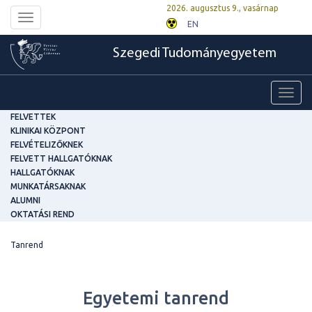
2026. augusztus 9., vasárnap
Toggle
EN
navigation
Szegedi Tudományegyetem
Toggl
navig
FELVETTEK
KLINIKAI KÖZPONT
FELVÉTELIZŐKNEK
FELVETT HALLGATÓKNAK
HALLGATÓKNAK
MUNKATÁRSAKNAK
ALUMNI
OKTATÁSI REND
Tanrend
Egyetemi tanrend