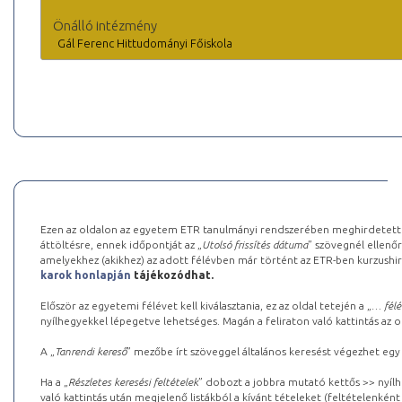
Önálló intézmény
Gál Ferenc Hittudományi Főiskola
Ezen az oldalon az egyetem ETR tanulmányi rendszerében meghirdetett k
áttöltésre, ennek időpontját az „
Utolsó frissítés dátuma
” szövegnél ellenőr
amelyekhez (akikhez) az adott félévben már történt az ETR-ben kurzushi
karok honlapján
tájékozódhat.
Először az egyetemi félévet kell kiválasztania, ez az oldal tetején a „
… félé
nyílhegyekkel lépegetve lehetséges. Magán a feliraton való kattintás az old
A „
Tanrendi kereső
” mezőbe írt szöveggel általános keresést végezhet egy
Ha a „
Részletes keresési feltételek
” dobozt a jobbra mutató kettős >> nyílh
való kattintás után megjelenő listákból a kívánt tételeket (feltételenként