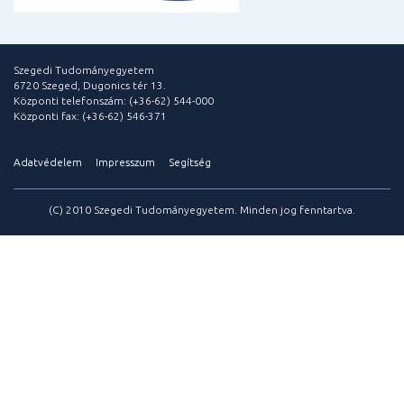
Szegedi Tudományegyetem
6720 Szeged, Dugonics tér 13.
Központi telefonszám: (+36-62) 544-000
Központi fax: (+36-62) 546-371
Adatvédelem
Impresszum
Segítség
(C) 2010 Szegedi Tudományegyetem. Minden jog fenntartva.