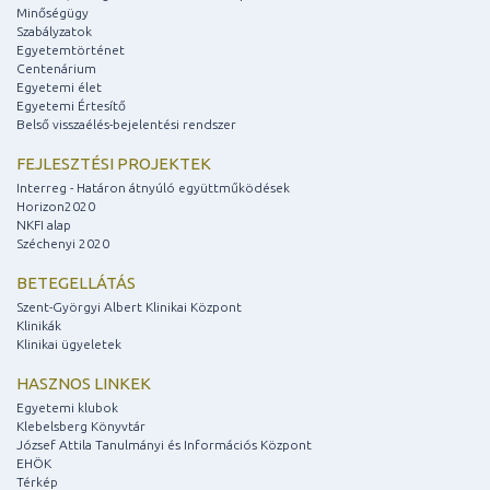
Minőségügy
Szabályzatok
Egyetemtörténet
Centenárium
Egyetemi élet
Egyetemi Értesítő
Belső visszaélés-bejelentési rendszer
FEJLESZTÉSI PROJEKTEK
Interreg - Határon átnyúló együttműködések
Horizon2020
NKFI alap
Széchenyi 2020
BETEGELLÁTÁS
Szent-Györgyi Albert Klinikai Központ
Klinikák
Klinikai ügyeletek
HASZNOS LINKEK
Egyetemi klubok
Klebelsberg Könyvtár
József Attila Tanulmányi és Információs Központ
EHÖK
Térkép