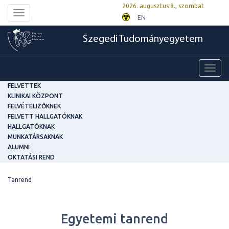
2026. augusztus 8., szombat
Toggle
EN
navigation
Szegedi Tudományegyetem
Toggl
navig
FELVETTEK
KLINIKAI KÖZPONT
FELVÉTELIZŐKNEK
FELVETT HALLGATÓKNAK
HALLGATÓKNAK
MUNKATÁRSAKNAK
ALUMNI
OKTATÁSI REND
Tanrend
Egyetemi tanrend