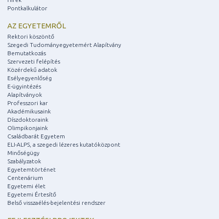
Pontkalkulátor
AZ EGYETEMRŐL
Rektori köszöntő
Szegedi Tudományegyetemért Alapítvány
Bemutatkozás
Szervezeti felépítés
Közérdekű adatok
Esélyegyenlőség
E-ügyintézés
Alapítványok
Professzori kar
Akadémikusaink
Díszdoktoraink
Olimpikonjaink
Családbarát Egyetem
ELI-ALPS, a szegedi lézeres kutatóközpont
Minőségügy
Szabályzatok
Egyetemtörténet
Centenárium
Egyetemi élet
Egyetemi Értesítő
Belső visszaélés-bejelentési rendszer