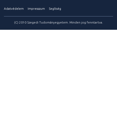
Adatvédelem
Impresszum
Segítség
(C) 2010 Szegedi Tudományegyetem. Minden jog fenntartva.