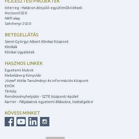
FEJLESZTÉSI PROJEKTEK
Interreg - Határon átnyúló együttműködések
Horizon2020
NKFI alap
Széchenyi 2020
BETEGELLÁTÁS
Szent-Györgyi Albert Klinikai Központ
Klinikák
Klinikai ügyeletek
HASZNOS LINKEK
Egyetemi klubok
Klebelsberg Könyvtár
József Attila Tanulmányi és Információs Központ
EHÖK
Térkép
Rendezvényhelyszín - SZTE központi épület
Karrier - Pályázatok egyetemi állásokra, tisztségekre
KÖVESS MINKET