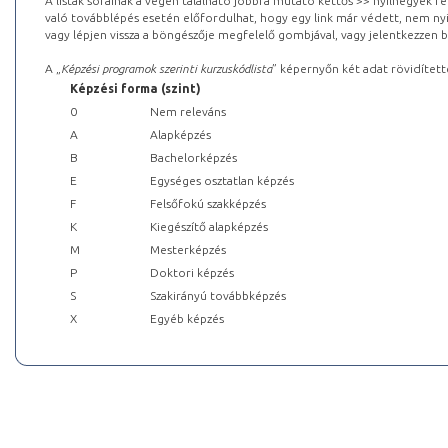
A listák sorainak a végén található jobbra mutató kettős >> nyílhegyek r
való továbblépés esetén előfordulhat, hogy egy link már védett, nem nyi
vagy lépjen vissza a böngészője megfelelő gombjával, vagy jelentkezzen be
A „
Képzési programok szerinti kurzuskódlista
” képernyőn két adat rövidített
Képzési forma (szint)
0
Nem releváns
A
Alapképzés
B
Bachelorképzés
E
Egységes osztatlan képzés
F
Felsőfokú szakképzés
K
Kiegészítő alapképzés
M
Mesterképzés
P
Doktori képzés
S
Szakirányú továbbképzés
X
Egyéb képzés