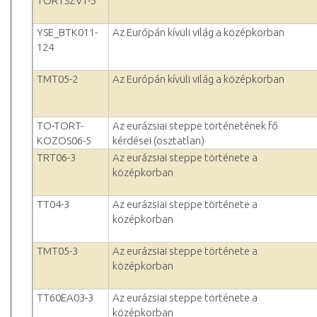
TORTSZV1-5
YSE_BTK011-
Az Európán kívüli világ a középkorban
124
TMT05-2
Az Európán kívüli világ a középkorban
TO-TORT-
Az eurázsiai steppe történetének fő
KOZOS06-5
kérdései (osztatlan)
TRT06-3
Az eurázsiai steppe története a
középkorban
TT04-3
Az eurázsiai steppe története a
középkorban
TMT05-3
Az eurázsiai steppe története a
középkorban
TT60EA03-3
Az eurázsiai steppe története a
középkorban