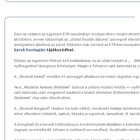
Ezen az oldalon az egyetem ETR tanulmányi rendszerében meghirdetett k
áttöltésre, ennek időpontját az „
Utolsó frissítés dátuma
” szövegnél ellenőr
amelyekhez (akikhez) az adott félévben már történt az ETR-ben kurzushi
karok honlapján
tájékozódhat.
Először az egyetemi félévet kell kiválasztania, ez az oldal tetején a „
… félé
nyílhegyekkel lépegetve lehetséges. Magán a feliraton való kattintás az old
A „
Tanrendi kereső
” mezőbe írt szöveggel általános keresést végezhet egy
Ha a „
Részletes keresési feltételek
” dobozt a jobbra mutató kettős >> nyílh
való kattintás után megjelenő listákból a kívánt tételeket (feltételenként
feltételek
” rész után ellenőrizheti.
A „
Tanrendi böngésző
” részben keresés nélkül, rendezett listákat áttekin
lehet elkezdeni (oktatók, szakok, képzési programok, tanszékek, ill. karok
A böngésző és a kereső többoszlopos eredménylistái általában a különböz
(egyszer az emelkedő, kétszer a csökkenő sorrendhez). Az aktuális rendez