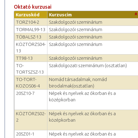
Oktató kurzusai
Kurzuskód
Kurzuscím
TORZ104-2
Szakdolgozói szeminárium
TORMAL99-13
Szakdolgozói szeminárium
TÖBALSZ-13
Szakdolgozói szeminárium
KÖZTÖRZS04-
Szakdolgozói szeminárium
13
TT98-13
Szakdolgozói szeminárium
TO-
Szakdolgozati szeminárium (osztatlan)
TORTSZSZ-13
TO-TORT-
Nomád társadalmak, nomád
KOZOS06-4
birodalmak(osztatlan)
20SZ10-7
Népek és nyelvek az ókorban és a
középkorban
KÖZTÖRZS02-
Népek és nyelvek az ókorban és a
2
középkorban
20SZ01-1
Népek és nyelvek az ókorban és a