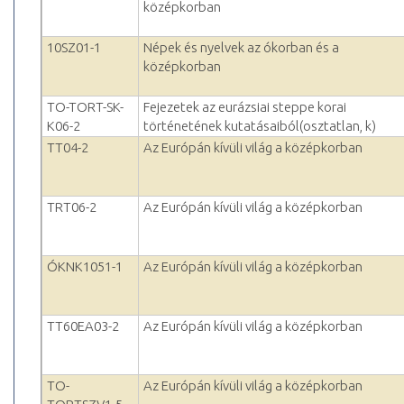
középkorban
10SZ01-1
Népek és nyelvek az ókorban és a
középkorban
TO-TORT-SK-
Fejezetek az eurázsiai steppe korai
K06-2
történetének kutatásaiból(osztatlan, k)
TT04-2
Az Európán kívüli világ a középkorban
TRT06-2
Az Európán kívüli világ a középkorban
ÓKNK1051-1
Az Európán kívüli világ a középkorban
TT60EA03-2
Az Európán kívüli világ a középkorban
TO-
Az Európán kívüli világ a középkorban