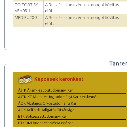
TO-TORT-SK-
A Rusz és szomszédai a mongol hódítás
VEA05-1
előtt
MED-EU20-3
A Rusz és szomszédai a mongol hódítás
előtt
Tanre
Képzések karonként
ÁJTK Állam- és Jogtudományi Kar
ÁJTK-KT Állam- és Jogtudományi Kar Kecskemét
ÁOK Általános Orvostudományi Kar
ÁOK-Külföldi Hallgatók Titkársága
BTK Bölcsészettudományi Kar
BTK-BMI Budapest Média Intézet