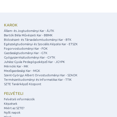
KAROK
Állam- és Jogtudományi Kar - ÁJTK
Bartók Béla Művészeti Kar - BBMK
Bölcsészet- és Társadalomtudományi Kar - BTK
Egészségtudományi és Szociális Képzési Kar - ETSZK
Fogorvostudományi Kar - FOK
Gazdaságtudományi Kar - GTK
Gyógyszerésztudományi Kar - GYTK
Juhász Gyula Pedagógusképző Kar - JGYPK
Mérnöki Kar - MK
Mezőgazdasági Kar - MGK
Szent-Györgyi Albert Orvostudományi Kar - SZAOK
Természettudományi és Informatikai Kar - TTIK
SZTE Tanárképző Központ
FELVÉTELI
Felvételi információk
Képzések
Miért az SZTE?
Nyílt napok
Hírek