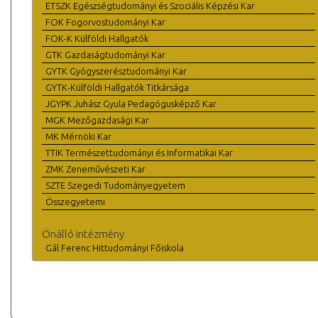
ETSZK Egészségtudományi és Szociális Képzési Kar
FOK Fogorvostudományi Kar
FOK-K Külföldi Hallgatók
GTK Gazdaságtudományi Kar
GYTK Gyógyszerésztudományi Kar
GYTK-Külföldi Hallgatók Titkársága
JGYPK Juhász Gyula Pedagógusképző Kar
MGK Mezőgazdasági Kar
MK Mérnöki Kar
TTIK Természettudományi és Informatikai Kar
ZMK Zeneművészeti Kar
SZTE Szegedi Tudományegyetem
Összegyetemi
Önálló intézmény
Gál Ferenc Hittudományi Főiskola