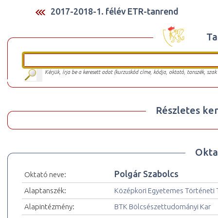
2017-2018-1. félév ETR-tanrend
Ta
Kérjük, írja be a keresett adat (kurzuskód címe, kódja, oktató, tanszék, szak
Részletes ker
Okta
Polgár Szabolcs
Oktató neve:
Alaptanszék:
Középkori Egyetemes Történeti 
Alapintézmény:
BTK Bölcsészettudományi Kar