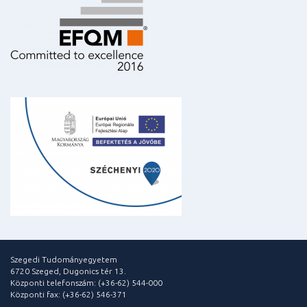
Szegedi Tudományegyetem
6720 Szeged, Dugonics tér 13.
Központi telefonszám: (+36-62) 544-000
Központi fax: (+36-62) 546-371