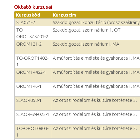
Oktató kurzusai
Kurzuskód
Kurzuscím
SLA071-2
Szakdolgozati konzultáció (orosz szakirány
TO-
Szakdolgozati szeminárium 1. OT
OROTSZSZ01-2
OROM121-2
Szakdolgozati szeminárium I. MA
TO-OROT1402-
A műfordítás elmélete és gyakorlata II. MA
1
OROM144S2-1
A műfordítás elmélete és gyakorlata II. MA
OROM146-1
A műfordítás elmélete és gyakorlata II. MA
SLAOR053-1
Az orosz irodalom és kultúra története 3.
SLAOR-SN-023-1
Az orosz irodalom és kultúra története 3.
TO-OROT0803-
Az orosz irodalom és kultúra története 3.
1