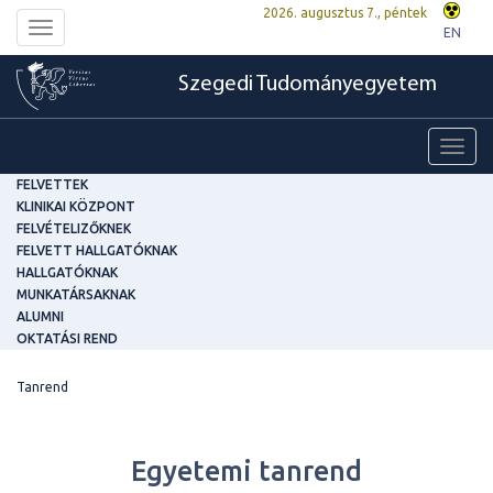
2026. augusztus 7., péntek
Toggle
EN
navigation
Szegedi Tudományegyetem
Toggl
navig
FELVETTEK
KLINIKAI KÖZPONT
FELVÉTELIZŐKNEK
FELVETT HALLGATÓKNAK
HALLGATÓKNAK
MUNKATÁRSAKNAK
ALUMNI
OKTATÁSI REND
Tanrend
Egyetemi tanrend