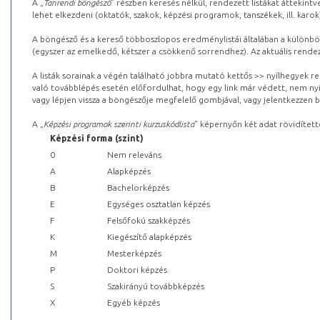
A „
Tanrendi böngésző
” részben keresés nélkül, rendezett listákat áttekin
lehet elkezdeni (oktatók, szakok, képzési programok, tanszékek, ill. karok
A böngésző és a kereső többoszlopos eredménylistái általában a különböz
(egyszer az emelkedő, kétszer a csökkenő sorrendhez). Az aktuális rendez
A listák sorainak a végén található jobbra mutató kettős >> nyílhegyek r
való továbblépés esetén előfordulhat, hogy egy link már védett, nem nyi
vagy lépjen vissza a böngészője megfelelő gombjával, vagy jelentkezzen be
A „
Képzési programok szerinti kurzuskódlista
” képernyőn két adat rövidített
Képzési forma (szint)
0
Nem releváns
A
Alapképzés
B
Bachelorképzés
E
Egységes osztatlan képzés
F
Felsőfokú szakképzés
K
Kiegészítő alapképzés
M
Mesterképzés
P
Doktori képzés
S
Szakirányú továbbképzés
X
Egyéb képzés