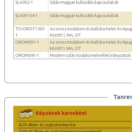
SLA052-1
Szláv-magyar kulturális kapcsolatok
SLA05154-1
Szláv-magyar kulturális kapcsolatok
TO-OROT1301-
Az orosz irodalom és kultúra Kelet és Nyu
1
között I. MA, OT
OROM051-1
Az orosz irodalom és kultúra Kelet és Nyu
között I. MA, OT
OROM041-1
Modern szláv irodalomelméleti irányzatok 
Tanre
Képzések karonként
ÁJTK Állam- és Jogtudományi Kar
ÁJTK-KT Állam- és Jogtudományi Kar Kecskemét