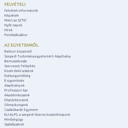
FELVÉTELI
Felvételi információk
Képzések
Miért az SZTE?
Nyílt napok
Hírek
Pontkalkulátor
AZ EGYETEMRŐL
Rektori köszöntő
Szegedi Tudományegyetemért Alapítvány
Bemutatkozás
Szervezeti felépítés
Közérdekű adatok
Esélyegyenlőség
E-ügyintézés
Alapítványok
Professzori kar
Akadémikusaink
Díszdoktoraink
Olimpikonjaink
Családbarát Egyetem
ELI-ALPS, a szegedi lézeres kutatóközpont
Minőségügy
Szabályzatok