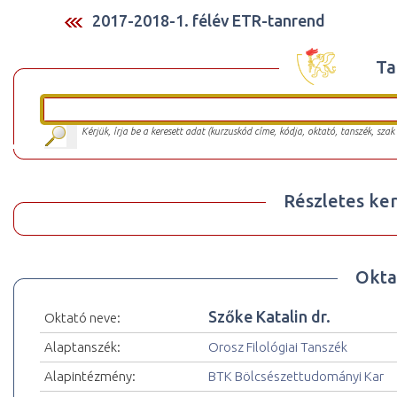
2017-2018-1. félév ETR-tanrend
Ta
Kérjük, írja be a keresett adat (kurzuskód címe, kódja, oktató, tanszék, szak
Részletes ker
Okta
Szőke Katalin dr.
Oktató neve:
Alaptanszék:
Orosz Filológiai Tanszék
Alapintézmény:
BTK Bölcsészettudományi Kar