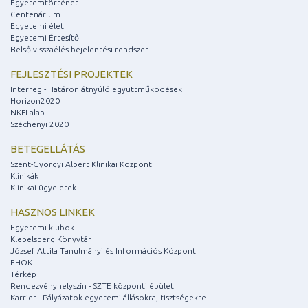
Egyetemtörténet
Centenárium
Egyetemi élet
Egyetemi Értesítő
Belső visszaélés-bejelentési rendszer
FEJLESZTÉSI PROJEKTEK
Interreg - Határon átnyúló együttműködések
Horizon2020
NKFI alap
Széchenyi 2020
BETEGELLÁTÁS
Szent-Györgyi Albert Klinikai Központ
Klinikák
Klinikai ügyeletek
HASZNOS LINKEK
Egyetemi klubok
Klebelsberg Könyvtár
József Attila Tanulmányi és Információs Központ
EHÖK
Térkép
Rendezvényhelyszín - SZTE központi épület
Karrier - Pályázatok egyetemi állásokra, tisztségekre