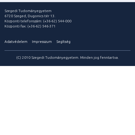
Szegedi Tudományegyetem
6720 Szeged, Dugonics tér 13.
Központi telefonszám: (+36-62) 544-000
Központi fax: (+36-62) 546-371
Adatvédelem
Impresszum
Segítség
(C) 2010 Szegedi Tudományegyetem. Minden jog fenntartva.