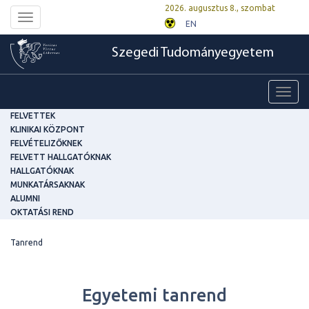
2026. augusztus 8., szombat
Toggle
EN
navigation
Szegedi Tudományegyetem
Toggl
navig
FELVETTEK
KLINIKAI KÖZPONT
FELVÉTELIZŐKNEK
FELVETT HALLGATÓKNAK
HALLGATÓKNAK
MUNKATÁRSAKNAK
ALUMNI
OKTATÁSI REND
Tanrend
Egyetemi tanrend