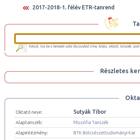
2017-2018-1. félév ETR-tanrend
Ta
Kérjük, írja be a keresett adat (kurzuskód címe, kódja, oktató, tanszék, szak
Részletes ker
Okta
Sutyák Tibor
Oktató neve:
Alaptanszék:
Filozófia Tanszék
Alapintézmény:
BTK Bölcsészettudományi Kar