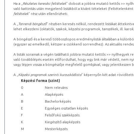
Ha a „
Részletes keresési feltételek
” dobozt a jobbra mutató kettős >> nyílh
való kattintás után megjelenő listákból a kívánt tételeket (feltételenként
feltételek
” rész után ellenőrizheti.
A „
Tanrendi böngésző
” részben keresés nélkül, rendezett listákat áttekin
lehet elkezdeni (oktatók, szakok, képzési programok, tanszékek, ill. karok
A böngésző és a kereső többoszlopos eredménylistái általában a különböz
(egyszer az emelkedő, kétszer a csökkenő sorrendhez). Az aktuális rendez
A listák sorainak a végén található jobbra mutató kettős >> nyílhegyek r
való továbblépés esetén előfordulhat, hogy egy link már védett, nem nyi
vagy lépjen vissza a böngészője megfelelő gombjával, vagy jelentkezzen be
A „
Képzési programok szerinti kurzuskódlista
” képernyőn két adat rövidített
Képzési forma (szint)
0
Nem releváns
A
Alapképzés
B
Bachelorképzés
E
Egységes osztatlan képzés
F
Felsőfokú szakképzés
K
Kiegészítő alapképzés
M
Mesterképzés