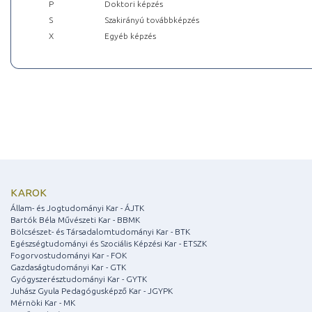
P
Doktori képzés
S
Szakirányú továbbképzés
X
Egyéb képzés
KAROK
Állam- és Jogtudományi Kar - ÁJTK
Bartók Béla Művészeti Kar - BBMK
Bölcsészet- és Társadalomtudományi Kar - BTK
Egészségtudományi és Szociális Képzési Kar - ETSZK
Fogorvostudományi Kar - FOK
Gazdaságtudományi Kar - GTK
Gyógyszerésztudományi Kar - GYTK
Juhász Gyula Pedagógusképző Kar - JGYPK
Mérnöki Kar - MK