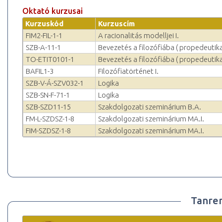
Oktató kurzusai
Kurzuskód
Kurzuscím
FIM2-FIL-1-1
A racionalitás modelljei I.
SZB-A-11-1
Bevezetés a filozófiába ( propedeutik
TO-ETIT0101-1
Bevezetés a filozófiába ( propedeutik
BAFIL1-3
Filozófiatörténet I.
SZB-V-Á-SZV032-1
Logika
SZB-SN-F-71-1
Logika
SZB-SZD11-15
Szakdolgozati szeminárium B.A.
FM-L-SZDSZ-1-8
Szakdolgozati szeminárium MA.I.
FIM-SZDSZ-1-8
Szakdolgozati szeminárium MA.I.
Tanre