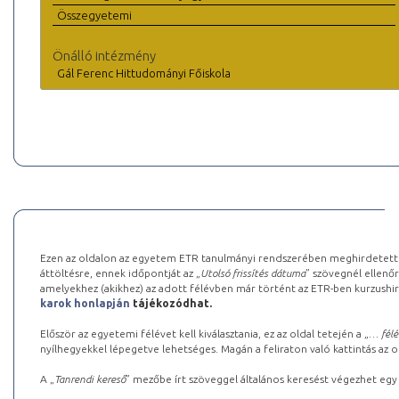
Összegyetemi
Önálló intézmény
Gál Ferenc Hittudományi Főiskola
Ezen az oldalon az egyetem ETR tanulmányi rendszerében meghirdetett k
áttöltésre, ennek időpontját az „
Utolsó frissítés dátuma
” szövegnél ellenőr
amelyekhez (akikhez) az adott félévben már történt az ETR-ben kurzushi
karok honlapján
tájékozódhat.
Először az egyetemi félévet kell kiválasztania, ez az oldal tetején a „
… félé
nyílhegyekkel lépegetve lehetséges. Magán a feliraton való kattintás az old
A „
Tanrendi kereső
” mezőbe írt szöveggel általános keresést végezhet egy