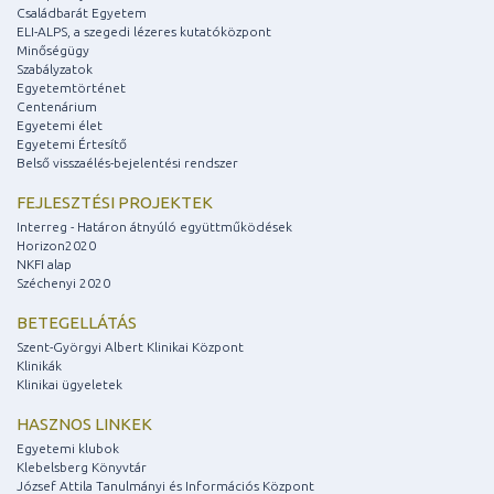
Családbarát Egyetem
ELI-ALPS, a szegedi lézeres kutatóközpont
Minőségügy
Szabályzatok
Egyetemtörténet
Centenárium
Egyetemi élet
Egyetemi Értesítő
Belső visszaélés-bejelentési rendszer
FEJLESZTÉSI PROJEKTEK
Interreg - Határon átnyúló együttműködések
Horizon2020
NKFI alap
Széchenyi 2020
BETEGELLÁTÁS
Szent-Györgyi Albert Klinikai Központ
Klinikák
Klinikai ügyeletek
HASZNOS LINKEK
Egyetemi klubok
Klebelsberg Könyvtár
József Attila Tanulmányi és Információs Központ