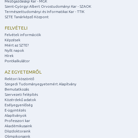
Mezőgazdasági Kar - MGK
Szent-Györgyi Albert Orvostudományi Kar - SZAOK
Természettudományi és Informatikai Kar - TTIK
SZTE Tanárképző Központ
FELVÉTELI
Felvételi információk
Képzések
Miért az SZTE?
Nyílt napok
Hírek
Pontkalkulátor
AZ EGYETEMRŐL
Rektori köszöntő
Szegedi Tudományegyetemért Alapítvány
Bemutatkozás
Szervezeti felépítés
Közérdekű adatok
Esélyegyenlőség
E-ügyintézés
Alapítványok
Professzori kar
Akadémikusaink
Díszdoktoraink
Olimpikonjaink