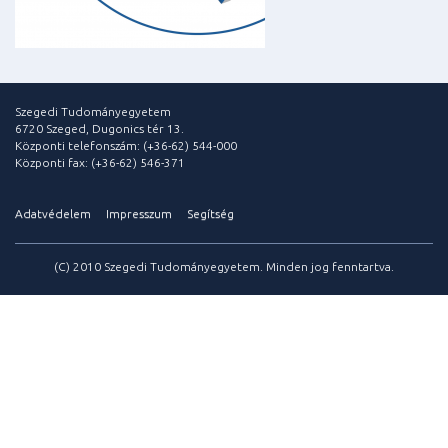
Szegedi Tudományegyetem
6720 Szeged, Dugonics tér 13.
Központi telefonszám: (+36-62) 544-000
Központi fax: (+36-62) 546-371
Adatvédelem
Impresszum
Segítség
(C) 2010 Szegedi Tudományegyetem. Minden jog fenntartva.