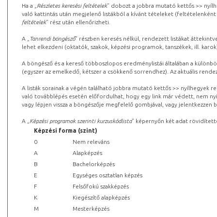
Ha a „
Részletes keresési feltételek
” dobozt a jobbra mutató kettős >> nyílh
való kattintás után megjelenő listákból a kívánt tételeket (feltételenként
feltételek
” rész után ellenőrizheti.
A „
Tanrendi böngésző
” részben keresés nélkül, rendezett listákat áttekin
lehet elkezdeni (oktatók, szakok, képzési programok, tanszékek, ill. karok
A böngésző és a kereső többoszlopos eredménylistái általában a különböz
(egyszer az emelkedő, kétszer a csökkenő sorrendhez). Az aktuális rendez
A listák sorainak a végén található jobbra mutató kettős >> nyílhegyek r
való továbblépés esetén előfordulhat, hogy egy link már védett, nem nyi
vagy lépjen vissza a böngészője megfelelő gombjával, vagy jelentkezzen be
A „
Képzési programok szerinti kurzuskódlista
” képernyőn két adat rövidített
Képzési forma (szint)
0
Nem releváns
A
Alapképzés
B
Bachelorképzés
E
Egységes osztatlan képzés
F
Felsőfokú szakképzés
K
Kiegészítő alapképzés
M
Mesterképzés