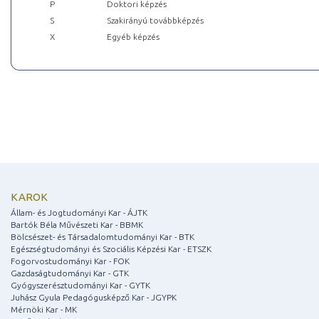
P
Doktori képzés
S
Szakirányú továbbképzés
X
Egyéb képzés
KAROK
Állam- és Jogtudományi Kar - ÁJTK
Bartók Béla Művészeti Kar - BBMK
Bölcsészet- és Társadalomtudományi Kar - BTK
Egészségtudományi és Szociális Képzési Kar - ETSZK
Fogorvostudományi Kar - FOK
Gazdaságtudományi Kar - GTK
Gyógyszerésztudományi Kar - GYTK
Juhász Gyula Pedagógusképző Kar - JGYPK
Mérnöki Kar - MK