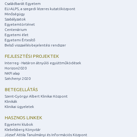
Családbarát Egyetem
ELI-ALPS, a szegedi lézeres kutatóközpont
Minőségügy
Szabályzatok
Egyetemtörténet
Centenárium
Egyetemi élet
Egyetemi Értesítő
Belső visszaélés-bejelentési rendszer
FEJLESZTÉSI PROJEKTEK
Interreg - Határon átnyúló együttműködések
Horizon2020
NKFI alap
Széchenyi 2020
BETEGELLÁTÁS
Szent-Györgyi Albert Klinikai Központ
Klinikák
Klinikai ügyeletek
HASZNOS LINKEK
Egyetemi klubok
Klebelsberg Könyvtár
József Attila Tanulmányi és Információs Központ