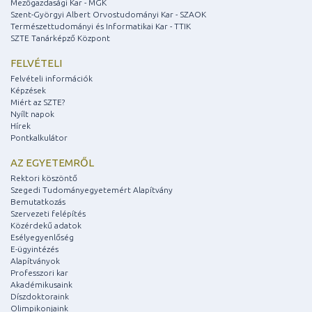
Mezőgazdasági Kar - MGK
Szent-Györgyi Albert Orvostudományi Kar - SZAOK
Természettudományi és Informatikai Kar - TTIK
SZTE Tanárképző Központ
FELVÉTELI
Felvételi információk
Képzések
Miért az SZTE?
Nyílt napok
Hírek
Pontkalkulátor
AZ EGYETEMRŐL
Rektori köszöntő
Szegedi Tudományegyetemért Alapítvány
Bemutatkozás
Szervezeti felépítés
Közérdekű adatok
Esélyegyenlőség
E-ügyintézés
Alapítványok
Professzori kar
Akadémikusaink
Díszdoktoraink
Olimpikonjaink