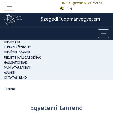
2026. augusztus 6., csütörtök
Toggle
EN
navigation
Szegedi Tudományegyetem
Toggl
navig
FELVETTEK
KLINIKAI KÖZPONT
FELVÉTELIZŐKNEK
FELVETT HALLGATÓKNAK
HALLGATÓKNAK
MUNKATÁRSAKNAK
ALUMNI
OKTATÁSI REND
Tanrend
Egyetemi tanrend