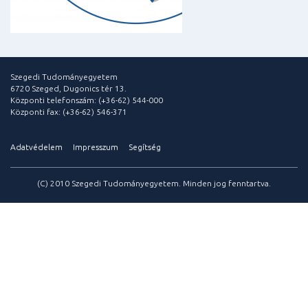
Szegedi Tudományegyetem
6720 Szeged, Dugonics tér 13.
Központi telefonszám: (+36-62) 544-000
Központi fax: (+36-62) 546-371
Adatvédelem
Impresszum
Segítség
(C) 2010 Szegedi Tudományegyetem. Minden jog fenntartva.