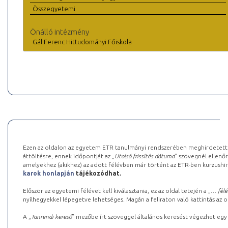
Összegyetemi
Önálló intézmény
Gál Ferenc Hittudományi Főiskola
Ezen az oldalon az egyetem ETR tanulmányi rendszerében meghirdetett k
áttöltésre, ennek időpontját az „
Utolsó frissítés dátuma
” szövegnél ellenőr
amelyekhez (akikhez) az adott félévben már történt az ETR-ben kurzushi
karok honlapján
tájékozódhat.
Először az egyetemi félévet kell kiválasztania, ez az oldal tetején a „
… félé
nyílhegyekkel lépegetve lehetséges. Magán a feliraton való kattintás az old
A „
Tanrendi kereső
” mezőbe írt szöveggel általános keresést végezhet egy