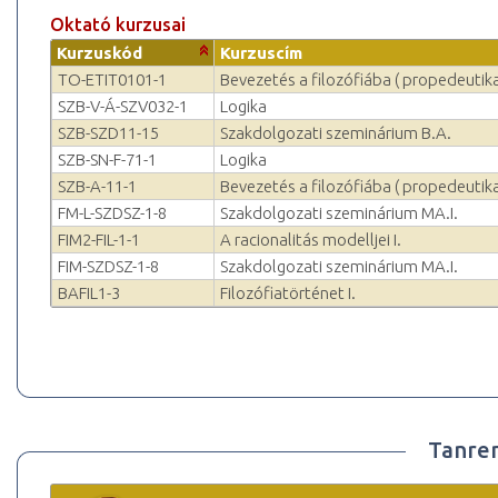
Oktató kurzusai
Kurzuskód
Kurzuscím
TO-ETIT0101-1
Bevezetés a filozófiába ( propedeutik
SZB-V-Á-SZV032-1
Logika
SZB-SZD11-15
Szakdolgozati szeminárium B.A.
SZB-SN-F-71-1
Logika
SZB-A-11-1
Bevezetés a filozófiába ( propedeutik
FM-L-SZDSZ-1-8
Szakdolgozati szeminárium MA.I.
FIM2-FIL-1-1
A racionalitás modelljei I.
FIM-SZDSZ-1-8
Szakdolgozati szeminárium MA.I.
BAFIL1-3
Filozófiatörténet I.
Tanre