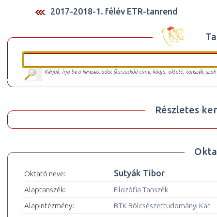
2017-2018-1. félév ETR-tanrend
Ta
Kérjük, írja be a keresett adat (kurzuskód címe, kódja, oktató, tanszék, szak
Részletes ker
Okta
Sutyák Tibor
Oktató neve:
Alaptanszék:
Filozófia Tanszék
Alapintézmény:
BTK Bölcsészettudományi Kar