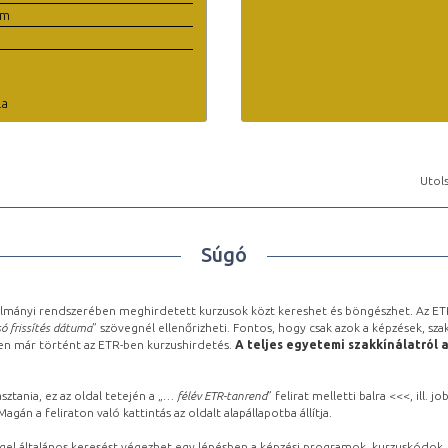
em
la
Utols
Súgó
lmányi rendszerében meghirdetett kurzusok közt kereshet és böngészhet. Az ETR
ó frissítés dátuma
” szövegnél ellenőrizheti. Fontos, hogy csak azok a képzések, sza
ben már történt az ETR-ben kurzushirdetés.
A teljes egyetemi szakkínálatról 
sztania, ez az oldal tetején a „
… félév ETR-tanrend
” felirat melletti balra <<<, ill.
gán a feliraton való kattintás az oldalt alapállapotba állítja.
gel általános keresést végezhet egy lépésben a képzési programok, kurzuskódok, 