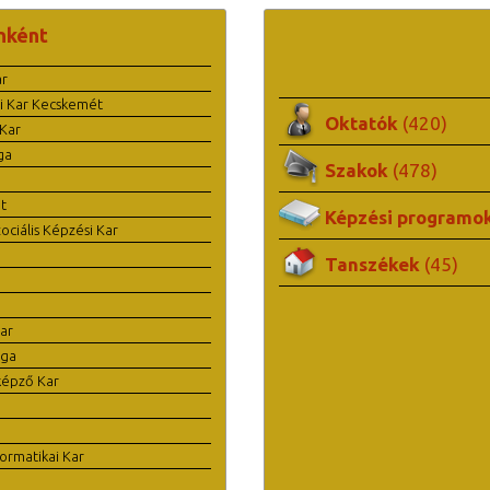
nként
ar
i Kar Kecskemét
Oktatók
(420)
Kar
ga
Szakok
(478)
t
Képzési programo
ciális Képzési Kar
Tanszékek
(45)
ar
ága
képző Kar
ormatikai Kar