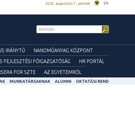
EN
2026. augusztus 7., péntek
S IRÁNYTŰ
NANOMŰANYAG KÖZPONT
ÉS FEJLESZTÉSI FŐIGAZGATÓSÁG
HR PORTÁL
SERA FOR SZTE
AZ EGYETEMRŐL
AK
MUNKATÁRSAKNAK
ALUMNI
OKTATÁSI REND