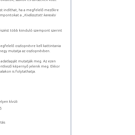
st indíthat, ha a megfelelő mezőkre
zempontokat a „
Kiválasztott keresési
észést több kiinduló szempont szerint
gfelelő oszlopnévre kell kattintania
lhegy mutatja az oszlopnévben.
s adatlapját mutatják meg. Az ezen
lentkező képernyő jelenik meg. Ekkor
lakon is folytathatja.
lyen kívüli
ő
tás