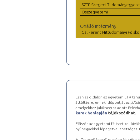
SZTE Szegedi Tudományegyet
Összegyetemi
Önálló intézmény
Gál Ferenc Hittudományi Főisko
Ezen az oldalon az egyetem ETR tanu
áttöltésre, ennek időpontját az „
Utols
amelyekhez (akikhez) az adott félév
karok honlapján
tájékozódhat.
Először az egyetemi félévet kell kivála
nyílhegyekkel lépegetve lehetséges. Ma
A „
Tanrendi kereső
” mezőbe írt szöveg