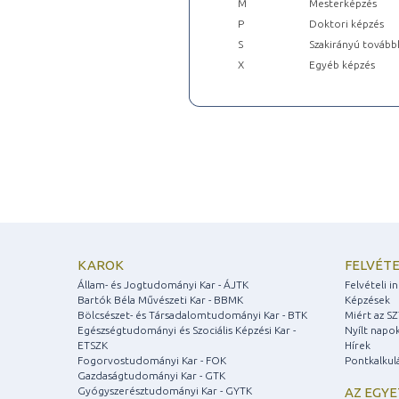
M
Mesterképzés
P
Doktori képzés
S
Szakirányú tovább
X
Egyéb képzés
KAROK
FELVÉTE
Állam- és Jogtudományi Kar - ÁJTK
Felvételi 
Bartók Béla Művészeti Kar - BBMK
Képzések
Bölcsészet- és Társadalomtudományi Kar - BTK
Miért az S
Egészségtudományi és Szociális Képzési Kar -
Nyílt napo
ETSZK
Hírek
Fogorvostudományi Kar - FOK
Pontkalkul
Gazdaságtudományi Kar - GTK
Gyógyszerésztudományi Kar - GYTK
AZ EGY