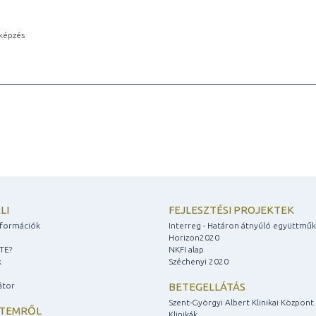
képzés
LI
FEJLESZTÉSI PROJEKTEK
információk
Interreg - Határon átnyúló együttmű
Horizon2020
ZTE?
NKFI alap
k
Széchenyi 2020
átor
BETEGELLÁTÁS
Szent-Györgyi Albert Klinikai Központ
ETEMRŐL
Klinikák