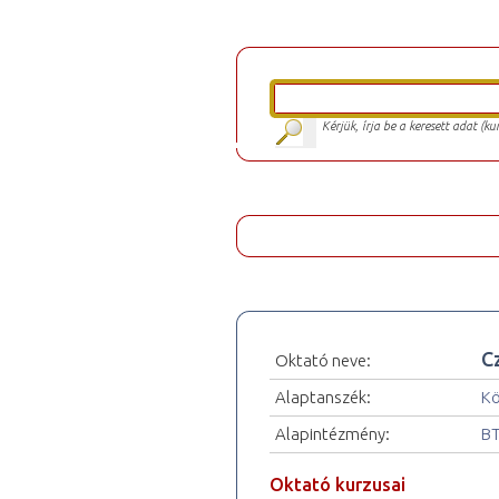
Kérjük, írja be a keresett adat (k
C
Oktató neve:
Alaptanszék:
Kö
Alapintézmény:
BT
Oktató kurzusai