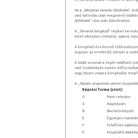
Ha a „
Részletes keresési feltételek
” dob
való kattintás után megjelenő listákbó
feltételek
” rész után ellenőrizheti.
A „
Tanrendi böngésző
” részben keresés
lehet elkezdeni (oktatók, szakok, képz
A böngésző és a kereső többoszlopos 
(egyszer az emelkedő, kétszer a csök
A listák sorainak a végén található j
való továbblépés esetén előfordulhat
vagy lépjen vissza a böngészője megfe
A „
Képzési programok szerinti kurzuskód
Képzési forma (szint)
0
Nem releváns
A
Alapképzés
B
Bachelorképzés
E
Egységes osztatla
F
Felsőfokú szakkép
K
Kiegészítő alapké