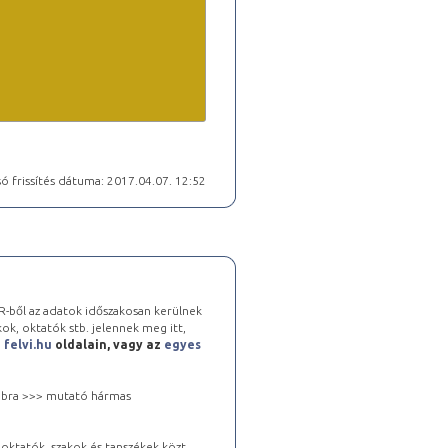
ó frissítés dátuma: 2017.04.07. 12:52
-ből az adatok időszakosan kerülnek
kok, oktatók stb. jelennek meg itt,
a
felvi.hu
oldalain, vagy az
egyes
 jobbra >>> mutató hármas
oktatók, szakok és tanszékek közt.