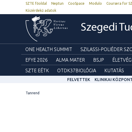
SZTE főoldal
Neptun
CooSpace
Modulo
Coursera for S
Közérdekű adatok
Szegedi T
ONE HEALTH SUMMIT
SZILASSI-POLIÉDER S
EFYE 2026
ALMA MATER
BSJP
ÉLETVÉG
SZTE EÉTK
OTDK37BIOLÓGIA
KUTATÁS
FELVETTEK
KLINIKAI KÖZPON
Tanrend