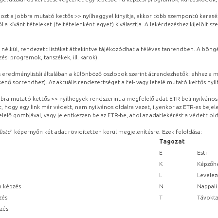
ozt a jobbra mutató kettős >> nyílheggyel kinyitja, akkor több szempontú keresé
l a kívánt tételeket (feltételenként egyet) kiválasztja. A lekérdezéshez kijelölt s
 nélkül, rendezett listákat áttekintve tájékozódhat a féléves tanrendben. A böng
ési programok, tanszékek, ill. karok).
eredménylistái általában a különböző oszlopok szerint átrendezhetők: ehhez a me
kenő sorrendhez). Az aktuális rendezettséget a fel- vagy lefelé mutató kettős nyí
obbra mutató kettős >> nyílhegyek rendszerint a megfelelő adat ETR-beli nyilváno
, hogy egy link már védett, nem nyilvános oldalra vezet, ilyenkor az ETR-es beje
lelő gombjával, vagy jelentkezzen be az ETR-be, ahol az adatlekérést a védett olda
lista
” képernyőn két adat rövidítetten kerül megjelenítésre. Ezek feloldása:
Tagozat
E
Esti
K
Képzőhe
L
Levelez
n képzés
N
Nappali
zés
T
Távokta
pzés