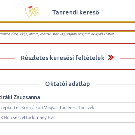
Tanrendi kereső
urzuskód címe, kódja, oktató, tanszék, szak vagy képzési program neve) első betűit.
Részletes keresési feltételek
Oktatói adatlap
ziráki Zsuzsanna
zépkori és Kora Újkori Magyar Történeti Tanszék
K Bölcsészettudományi Kar