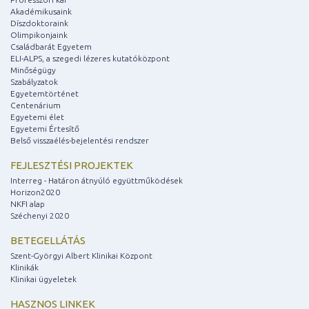
Akadémikusaink
Díszdoktoraink
Olimpikonjaink
Családbarát Egyetem
ELI-ALPS, a szegedi lézeres kutatóközpont
Minőségügy
Szabályzatok
Egyetemtörténet
Centenárium
Egyetemi élet
Egyetemi Értesítő
Belső visszaélés-bejelentési rendszer
FEJLESZTÉSI PROJEKTEK
Interreg - Határon átnyúló együttműködések
Horizon2020
NKFI alap
Széchenyi 2020
BETEGELLÁTÁS
Szent-Györgyi Albert Klinikai Központ
Klinikák
Klinikai ügyeletek
HASZNOS LINKEK