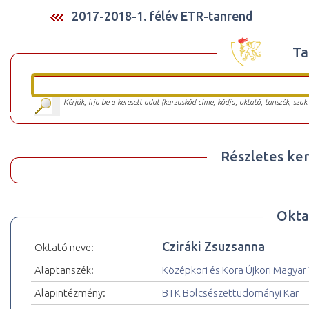
2017-2018-1. félév ETR-tanrend
Ta
Kérjük, írja be a keresett adat (kurzuskód címe, kódja, oktató, tanszék, szak
Részletes ker
Okta
Cziráki Zsuzsanna
Oktató neve:
Alaptanszék:
Középkori és Kora Újkori Magyar
Alapintézmény:
BTK Bölcsészettudományi Kar