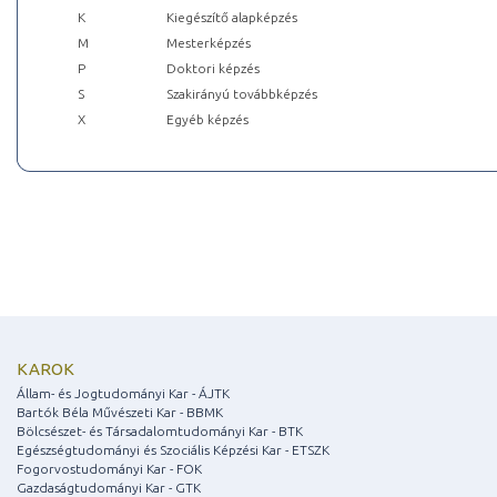
K
Kiegészítő alapképzés
M
Mesterképzés
P
Doktori képzés
S
Szakirányú továbbképzés
X
Egyéb képzés
KAROK
Állam- és Jogtudományi Kar - ÁJTK
Bartók Béla Művészeti Kar - BBMK
Bölcsészet- és Társadalomtudományi Kar - BTK
Egészségtudományi és Szociális Képzési Kar - ETSZK
Fogorvostudományi Kar - FOK
Gazdaságtudományi Kar - GTK