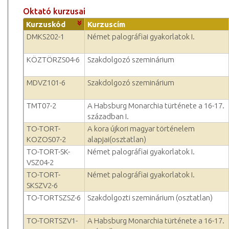
Oktató kurzusai
Kurzuskód
Kurzuscím
DMKS202-1
Német palográfiai gyakorlatok I.
KÖZTÖRZS04-6
Szakdolgozó szeminárium
MDVZ101-6
Szakdolgozó szeminárium
TMT07-2
A Habsburg Monarchia türténete a 16-17.
században I.
TO-TORT-
A kora újkori magyar történelem
KOZOS07-2
alapjai(osztatlan)
TO-TORT-SK-
Német palográfiai gyakorlatok I.
VSZ04-2
TO-TORT-
Német palográfiai gyakorlatok I.
SKSZV2-6
TO-TORTSZSZ-6
Szakdolgozti szeminárium (osztatlan)
TO-TORTSZV1-
A Habsburg Monarchia türténete a 16-17.