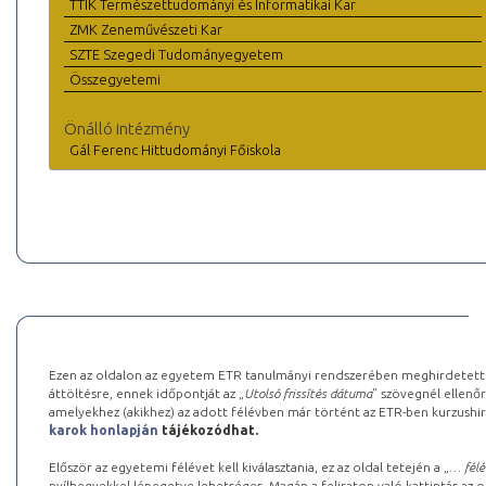
TTIK Természettudományi és Informatikai Kar
ZMK Zeneművészeti Kar
SZTE Szegedi Tudományegyetem
Összegyetemi
Önálló intézmény
Gál Ferenc Hittudományi Főiskola
Ezen az oldalon az egyetem ETR tanulmányi rendszerében meghirdetett k
áttöltésre, ennek időpontját az „
Utolsó frissítés dátuma
” szövegnél ellenőr
amelyekhez (akikhez) az adott félévben már történt az ETR-ben kurzushi
karok honlapján
tájékozódhat.
Először az egyetemi félévet kell kiválasztania, ez az oldal tetején a „
… félé
nyílhegyekkel lépegetve lehetséges. Magán a feliraton való kattintás az old