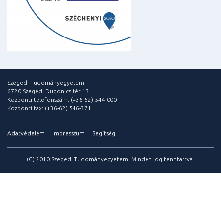
Szegedi Tudományegyetem
6720 Szeged, Dugonics tér 13.
Központi telefonszám: (+36-62) 544-000
Központi fax: (+36-62) 546-371
Adatvédelem
Impresszum
Segítség
(C) 2010 Szegedi Tudományegyetem. Minden jog fenntartva.