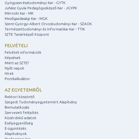
Gyógyszerésztudományi Kar - GYTK
Juhász Gyula Pedagógusképző Kar - JGYPK
Mérnöki Kar - MK
Mezőgazdasági Kar - MGK
Szent-Györgyi Albert Orvostudományi Kar - SZAOK
Természettudományi és Informatikai Kar - TTIK
SZTE Tanárképző Központ
FELVÉTELI
Felvételi információk
Képzések
Miért az SZTE?
Nyílt napok
Hírek
Pontkalkulátor
AZ EGYETEMRŐL
Rektori köszöntő
Szegedi Tudományegyetemért Alapítvány
Bemutatkozás
Szervezeti felépítés
Közérdekű adatok
Esélyegyenlőség
E-ügyintézés
Alapítványok
Professzori kar