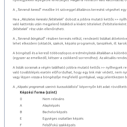
A „
Tanrendi kereső
” mezőbe írt szöveggel általános keresést végezhet egy
Ha a „
Részletes keresési feltételek
” dobozt a jobbra mutató kettős >> nyílh
való kattintás után megjelenő listákból a kívánt tételeket (feltételenként
feltételek
” rész után ellenőrizheti.
A „
Tanrendi böngésző
” részben keresés nélkül, rendezett listákat áttekin
lehet elkezdeni (oktatók, szakok, képzési programok, tanszékek, ill. karok
A böngésző és a kereső többoszlopos eredménylistái általában a különböz
(egyszer az emelkedő, kétszer a csökkenő sorrendhez). Az aktuális rendez
A listák sorainak a végén található jobbra mutató kettős >> nyílhegyek r
való továbblépés esetén előfordulhat, hogy egy link már védett, nem nyi
vagy lépjen vissza a böngészője megfelelő gombjával, vagy jelentkezzen be
A „
Képzési programok szerinti kurzuskódlista
” képernyőn két adat rövidített
Képzési forma (szint)
0
Nem releváns
A
Alapképzés
B
Bachelorképzés
E
Egységes osztatlan képzés
F
Felsőfokú szakképzés