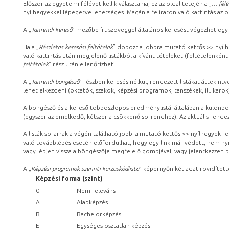
Először az egyetemi félévet kell kiválasztania, ez az oldal tetején a „
… félé
nyílhegyekkel lépegetve lehetséges. Magán a feliraton való kattintás az old
A „
Tanrendi kereső
” mezőbe írt szöveggel általános keresést végezhet egy
Ha a „
Részletes keresési feltételek
” dobozt a jobbra mutató kettős >> nyílh
való kattintás után megjelenő listákból a kívánt tételeket (feltételenként
feltételek
” rész után ellenőrizheti.
A „
Tanrendi böngésző
” részben keresés nélkül, rendezett listákat áttekin
lehet elkezdeni (oktatók, szakok, képzési programok, tanszékek, ill. karok
A böngésző és a kereső többoszlopos eredménylistái általában a különböz
(egyszer az emelkedő, kétszer a csökkenő sorrendhez). Az aktuális rendez
A listák sorainak a végén található jobbra mutató kettős >> nyílhegyek r
való továbblépés esetén előfordulhat, hogy egy link már védett, nem nyi
vagy lépjen vissza a böngészője megfelelő gombjával, vagy jelentkezzen be
A „
Képzési programok szerinti kurzuskódlista
” képernyőn két adat rövidített
Képzési forma (szint)
0
Nem releváns
A
Alapképzés
B
Bachelorképzés
E
Egységes osztatlan képzés