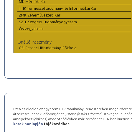
MK Mérnöki Kar
TTIK Természettudományi és Informatikai Kar
ZMK Zeneművészeti Kar
SZTE Szegedi Tudományegyetem
Összegyetemi
Önálló intézmény
Gál Ferenc Hittudományi Főiskola
Ezen az oldalon az egyetem ETR tanulmányi rendszerében meghirdetett k
áttöltésre, ennek időpontját az „
Utolsó frissítés dátuma
” szövegnél ellenőr
amelyekhez (akikhez) az adott félévben már történt az ETR-ben kurzushi
karok honlapján
tájékozódhat.