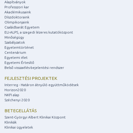
Alapítványok
Professzori kar
Akadémikusaink
Díszdoktoraink
Olimpikonjaink
Családbarát Egyetem
ELI-ALPS, a szegedi lézeres kutatóközpont
Minőségügy
Szabályzatok
Egyetemtörténet
Centenárium
Egyetemi élet
Egyetemi Értesítő
Belső visszaélés-bejelentési rendszer
FEJLESZTÉSI PROJEKTEK
Interreg - Határon átnyúló együttműködések
Horizon2020
NKFI alap
Széchenyi 2020
BETEGELLÁTÁS
Szent-Györgyi Albert Klinikai Központ
Klinikák
Klinikai ügyeletek