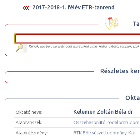
2017-2018-1. félév ETR-tanrend
Ta
Kérjük, írja be a keresett adat (kurzuskód címe, kódja, oktató, tanszék, szak
Részletes ker
Okta
Kelemen Zoltán Béla dr
Oktató neve:
Alaptanszék:
Összehasonlitó Irodalomtudomá
Alapintézmény:
BTK Bölcsészettudományi Kar