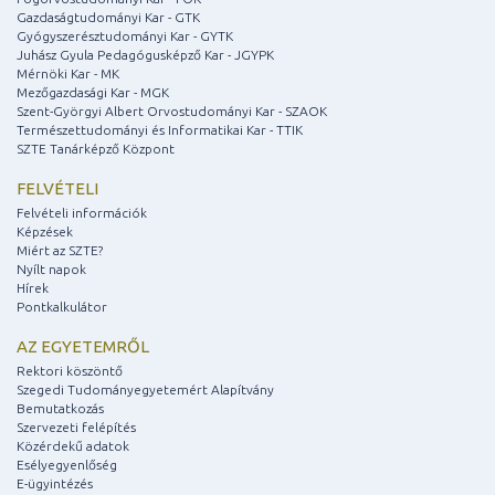
Gazdaságtudományi Kar - GTK
Gyógyszerésztudományi Kar - GYTK
Juhász Gyula Pedagógusképző Kar - JGYPK
Mérnöki Kar - MK
Mezőgazdasági Kar - MGK
Szent-Györgyi Albert Orvostudományi Kar - SZAOK
Természettudományi és Informatikai Kar - TTIK
SZTE Tanárképző Központ
FELVÉTELI
Felvételi információk
Képzések
Miért az SZTE?
Nyílt napok
Hírek
Pontkalkulátor
AZ EGYETEMRŐL
Rektori köszöntő
Szegedi Tudományegyetemért Alapítvány
Bemutatkozás
Szervezeti felépítés
Közérdekű adatok
Esélyegyenlőség
E-ügyintézés