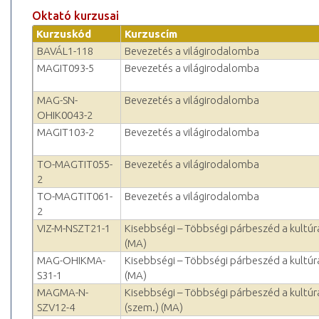
Oktató kurzusai
Kurzuskód
Kurzuscím
BAVÁL1-118
Bevezetés a világirodalomba
MAGIT093-5
Bevezetés a világirodalomba
MAG-SN-
Bevezetés a világirodalomba
OHIK0043-2
MAGIT103-2
Bevezetés a világirodalomba
TO-MAGTIT055-
Bevezetés a világirodalomba
2
TO-MAGTIT061-
Bevezetés a világirodalomba
2
VIZ-M-NSZT21-1
Kisebbségi – Többségi párbeszéd a kultú
(MA)
MAG-OHIKMA-
Kisebbségi – Többségi párbeszéd a kultú
S31-1
(MA)
MAGMA-N-
Kisebbségi – Többségi párbeszéd a kultú
SZV12-4
(szem.) (MA)