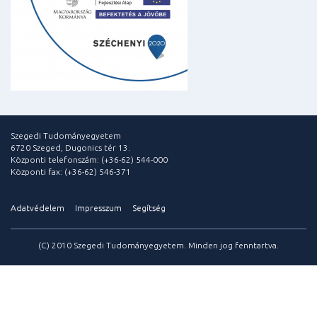
Szegedi Tudományegyetem
6720 Szeged, Dugonics tér 13.
Központi telefonszám: (+36-62) 544-000
Központi fax: (+36-62) 546-371
Adatvédelem
Impresszum
Segítség
(C) 2010 Szegedi Tudományegyetem. Minden jog fenntartva.