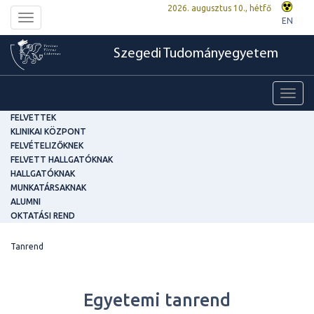
2026. augusztus 10., hétfő
Toggle
EN
navigation
Szegedi Tudományegyetem
Toggl
navig
FELVETTEK
KLINIKAI KÖZPONT
FELVÉTELIZŐKNEK
FELVETT HALLGATÓKNAK
HALLGATÓKNAK
MUNKATÁRSAKNAK
ALUMNI
OKTATÁSI REND
Tanrend
Egyetemi tanrend