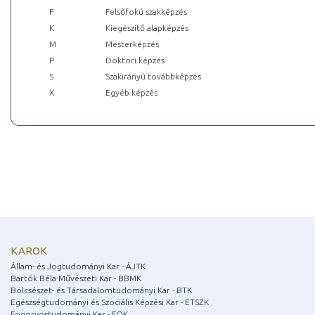
F
Felsőfokú szakképzés
K
Kiegészítő alapképzés
M
Mesterképzés
P
Doktori képzés
S
Szakirányú továbbképzés
X
Egyéb képzés
KAROK
Állam- és Jogtudományi Kar - ÁJTK
Bartók Béla Művészeti Kar - BBMK
Bölcsészet- és Társadalomtudományi Kar - BTK
Egészségtudományi és Szociális Képzési Kar - ETSZK
Fogorvostudományi Kar - FOK