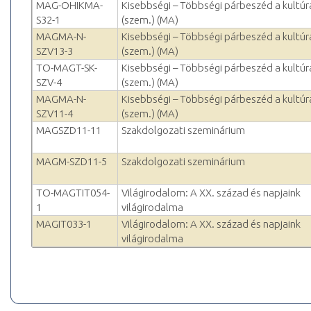
MAG-OHIKMA-
Kisebbségi – Többségi párbeszéd a kultú
S32-1
(szem.) (MA)
MAGMA-N-
Kisebbségi – Többségi párbeszéd a kultú
SZV13-3
(szem.) (MA)
TO-MAGT-SK-
Kisebbségi – Többségi párbeszéd a kultú
SZV-4
(szem.) (MA)
MAGMA-N-
Kisebbségi – Többségi párbeszéd a kultú
SZV11-4
(szem.) (MA)
MAGSZD11-11
Szakdolgozati szeminárium
MAGM-SZD11-5
Szakdolgozati szeminárium
TO-MAGTIT054-
Világirodalom: A XX. század és napjaink
1
világirodalma
MAGIT033-1
Világirodalom: A XX. század és napjaink
világirodalma