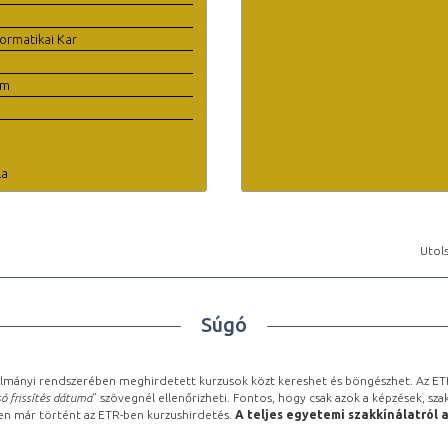
ormatikai Kar
em
la
Utols
Súgó
lmányi rendszerében meghirdetett kurzusok közt kereshet és böngészhet. Az ETR
ó frissítés dátuma
” szövegnél ellenőrizheti. Fontos, hogy csak azok a képzések, sza
ben már történt az ETR-ben kurzushirdetés.
A teljes egyetemi szakkínálatról 