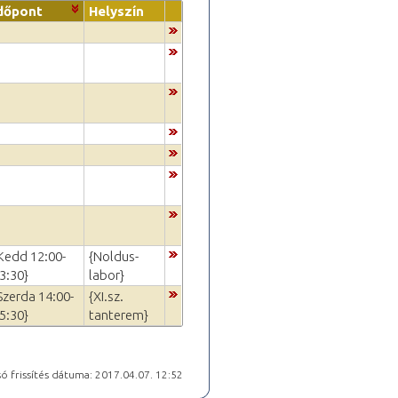
dőpont
Helyszín
Kedd 12:00-
{Noldus-
3:30}
labor}
Szerda 14:00-
{XI.sz.
5:30}
tanterem}
ó frissítés dátuma: 2017.04.07. 12:52