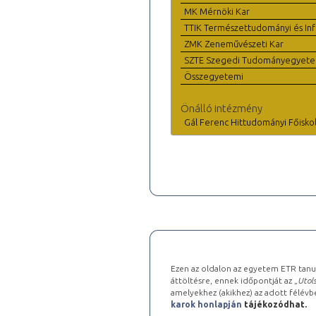
MK Mérnöki Kar
TTIK Természettudományi és Inf
ZMK Zeneművészeti Kar
SZTE Szegedi Tudományegyet
Összegyetemi
Önálló intézmény
Gál Ferenc Hittudományi Főisko
Ezen az oldalon az egyetem ETR tanu
áttöltésre, ennek időpontját az „
Utols
amelyekhez (akikhez) az adott félév
karok honlapján
tájékozódhat.