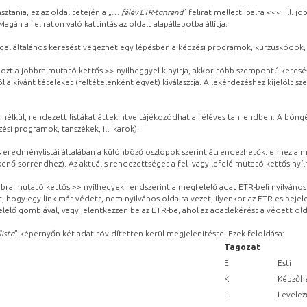
sztania, ez az oldal tetején a „
… félév ETR-tanrend
” felirat melletti balra <<<, ill.
gán a feliraton való kattintás az oldalt alapállapotba állítja.
gel általános keresést végezhet egy lépésben a képzési programok, kurzuskódok, 
ozt a jobbra mutató kettős >> nyílheggyel kinyitja, akkor több szempontú keresé
l a kívánt tételeket (feltételenként egyet) kiválasztja. A lekérdezéshez kijelölt s
 nélkül, rendezett listákat áttekintve tájékozódhat a féléves tanrendben. A böng
ési programok, tanszékek, ill. karok).
eredménylistái általában a különböző oszlopok szerint átrendezhetők: ehhez a me
kenő sorrendhez). Az aktuális rendezettséget a fel- vagy lefelé mutató kettős nyí
obbra mutató kettős >> nyílhegyek rendszerint a megfelelő adat ETR-beli nyilváno
, hogy egy link már védett, nem nyilvános oldalra vezet, ilyenkor az ETR-es beje
lelő gombjával, vagy jelentkezzen be az ETR-be, ahol az adatlekérést a védett olda
lista
” képernyőn két adat rövidítetten kerül megjelenítésre. Ezek feloldása:
Tagozat
E
Esti
K
Képzőhe
L
Levelez