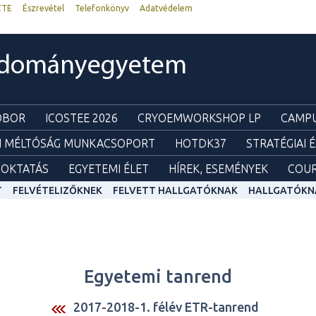
ZTE
Észrevétel
Telefonkönyv
Adatvédelem
udományegyetem
ZOBOR
ICOSTEE 2026
CRYOEMWORKSHOP LP
CAMPU
I MÉLTÓSÁG MUNKACSOPORT
HOTDK37
STRATÉGIAI 
OKTATÁS
EGYETEMI ÉLET
HÍREK, ESEMÉNYEK
COUR
T
FELVÉTELIZŐKNEK
FELVETT HALLGATÓKNAK
HALLGATÓKN
Egyetemi tanrend
2017-2018-1. félév ETR-tanrend