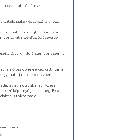
 jobbra >>> mutató hármas
oktatók, szakok és tanszékek közt.
st indíthat, ha a megfelelő mezőkre
zempontokat a „
Kiválasztott keresési
észést több kiinduló szempont szerint
gfelelő oszlopnévre kell kattintania
lhegy mutatja az oszlopnévben.
s adatlapját mutatják meg. Az ezen
lentkező képernyő jelenik meg. Ekkor
lakon is folytathatja.
lyen kívüli
ő