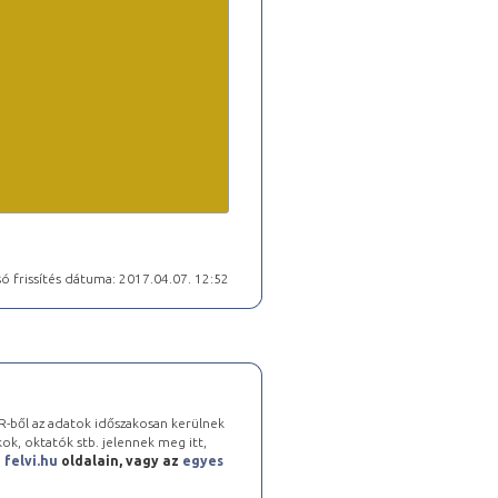
ó frissítés dátuma: 2017.04.07. 12:52
-ből az adatok időszakosan kerülnek
kok, oktatók stb. jelennek meg itt,
a
felvi.hu
oldalain, vagy az
egyes