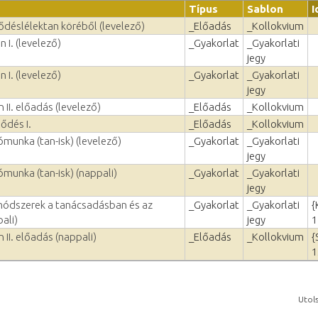
Típus
Sablon
I
lődéslélektan köréből (levelező)
_Előadás
_Kollokvium
 I. (levelező)
_Gyakorlat
_Gyakorlati
jegy
 I. (levelező)
_Gyakorlat
_Gyakorlati
jegy
 II. előadás (levelező)
_Előadás
_Kollokvium
ődés I.
_Előadás
_Kollokvium
munka (tan-isk) (levelező)
_Gyakorlat
_Gyakorlati
jegy
munka (tan-isk) (nappali)
_Gyakorlat
_Gyakorlati
jegy
módszerek a tanácsadásban és az
_Gyakorlat
_Gyakorlati
{
ali)
jegy
1
 II. előadás (nappali)
_Előadás
_Kollokvium
{
1
Utols