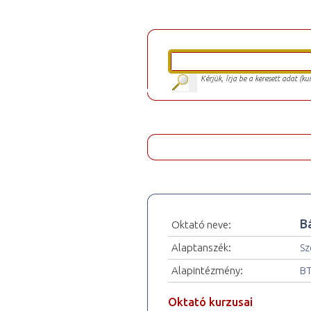
Kérjük, írja be a keresett adat (k
B
Oktató neve:
Alaptanszék:
Sz
Alapintézmény:
BT
Oktató kurzusai