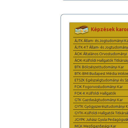
Képzések karo
ÁJTK Állam- és Jogtudományi K
ÁJTK-KT Állam- és Jogtudomány
ÁOK Általános Orvostudományi 
ÁOK-Külföldi Hallgatók Titkársá
BTK Bölcsészettudományi Kar
BTK-BMI Budapest Média Intéze
ETSZK Egészségtudományi és Szo
FOK Fogorvostudományi Kar
FOK-K Külföldi Hallgatók
GTK Gazdaságtudományi Kar
GYTK Gyógyszerésztudományi K
GYTK-Külföldi Hallgatók Titkárs
JGYPK Juhász Gyula Pedagógus
MGK Mezőgazdasági Kar