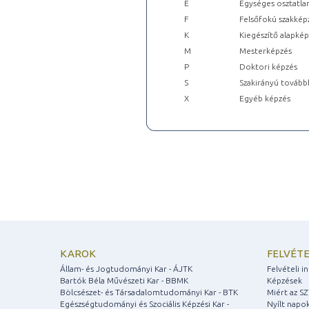
E
Egységes osztatla
F
Felsőfokú szakkép
K
Kiegészítő alapké
M
Mesterképzés
P
Doktori képzés
S
Szakirányú tovább
X
Egyéb képzés
KAROK
FELVÉTE
Állam- és Jogtudományi Kar - ÁJTK
Felvételi 
Bartók Béla Művészeti Kar - BBMK
Képzések
Bölcsészet- és Társadalomtudományi Kar - BTK
Miért az S
Egészségtudományi és Szociális Képzési Kar -
Nyílt napo