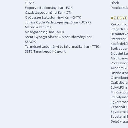
ETSZK
Hírek
Fogorvostudományi Kar - FOK
Pontkalkul
Gazdaságtudományi Kar - GTK
Gyógyszerésztudományi Kar - GYTK
AZ EGY
Juhász Gyula Pedagógusképző Kar - JGYPK
Rektori kö
Mérnöki Kar - MK
Szegedi T
Mezőgazdasági Kar - MGK
Bemutatko
Szent-Györgyi Albert Orvostudományi Kar -
Szervezeti 
SZAOK
Közérdekű
Természettudományi és Informatikai Kar - TTIK
Esélyegyen
SZTE Tanárképző Központ
E-ügyintéz
Alapítvány
Professzori
Akadémiku
Díszdoktor
Olimpikonj
Családbar
ELI-ALPS, 
Minőségüg
Szabályzat
Egyetemtö
Centenári
Egyetemi é
Egyetemi É
Belső vissz