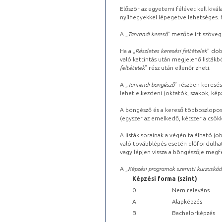
Először az egyetemi félévet kell kivála
nyílhegyekkel lépegetve lehetséges. Ma
A „
Tanrendi kereső
” mezőbe írt szöveg
Ha a „
Részletes keresési feltételek
” dob
való kattintás után megjelenő listákbó
feltételek
” rész után ellenőrizheti.
A „
Tanrendi böngésző
” részben keresés
lehet elkezdeni (oktatók, szakok, képz
A böngésző és a kereső többoszlopos 
(egyszer az emelkedő, kétszer a csök
A listák sorainak a végén található j
való továbblépés esetén előfordulhat
vagy lépjen vissza a böngészője megfe
A „
Képzési programok szerinti kurzuskód
Képzési forma (szint)
0
Nem releváns
A
Alapképzés
B
Bachelorképzés