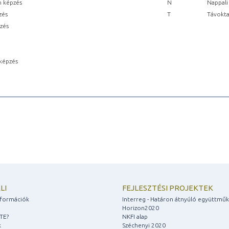
n képzés
N
Nappali
zés
T
Távokta
pzés
képzés
LI
FEJLESZTÉSI PROJEKTEK
információk
Interreg - Határon átnyúló együttmű
Horizon2020
ZTE?
NKFI alap
k
Széchenyi 2020