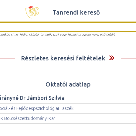
Tanrendi kereső
urzuskód címe, kódja, oktató, tanszék, szak vagy képzési program neve) első betűit.
Részletes keresési feltételek
Oktatói adatlap
árányné Dr Jámbori Szilvia
ociál- és Fejlődéspszichológiai Taszék
K Bölcsészettudományi Kar