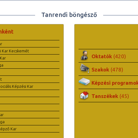
Tanrendi böngésző
nként
ar
i Kar Kecskemét
Oktatók
(420)
Kar
ga
Szakok
(478)
t
Képzési programo
ciális Képzési Kar
Tanszékek
(45)
ar
ága
képző Kar