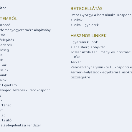
átor
BETEGELLÁTÁS
Szent-Györgyi Albert Klinikai Központ
ETEMRŐL
Klinikák
szöntő
Klinikai ügyeletek
udományegyetemért Alapítvány
zás
HASZNOS LINKEK
felépítés
Egyetemi klubok
 adatok
Klebelsberg Könyvtár
lőség
József Attila Tanulmányi és Informác
és
EHÖK
ok
Térkép
 kar
Rendezvényhelyszín - SZTE központi é
saink
Karrier - Pályázatok egyetemi állásokr
aink
tisztségekre
aink
át Egyetem
a szegedi lézeres kutatóközpont
y
ok
rténet
um
let
rtesítő
aélés-bejelentési rendszer