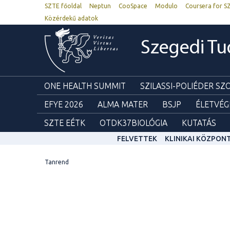
SZTE főoldal
Neptun
CooSpace
Modulo
Coursera for S
Közérdekű adatok
Szegedi T
ONE HEALTH SUMMIT
SZILASSI-POLIÉDER S
EFYE 2026
ALMA MATER
BSJP
ÉLETVÉG
SZTE EÉTK
OTDK37BIOLÓGIA
KUTATÁS
FELVETTEK
KLINIKAI KÖZPON
Tanrend