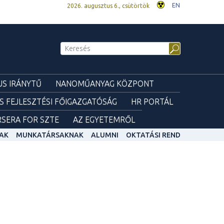
EN
2026. augusztus 6., csütörtök
S IRÁNYTŰ
NANOMŰANYAG KÖZPONT
ÉS FEJLESZTÉSI FŐIGAZGATÓSÁG
HR PORTÁL
SERA FOR SZTE
AZ EGYETEMRŐL
AK
MUNKATÁRSAKNAK
ALUMNI
OKTATÁSI REND