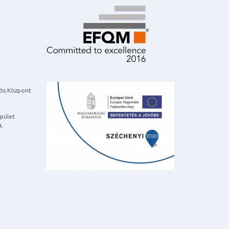
iós Központ
pület
a,