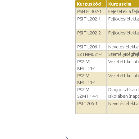
Kurzuskód
Kurzuscím
PSI-D-L302-1
Fejezetek a fej
PSI-T-L202-1
Fejlődéslélektan
PSI-T-L202-2
Fejlődéslélektan
PSI-T-L206-1
Neveléslélektan
SZTI-IM021-1
Személyiségfejl
PSZIML-
Vezetett kutató
KMTI11-1
PSZIM-
Vezetett kutató
KMTI11-1
PSZIM-
Diagnosztikai 
SZMTI14-1
iskolában (napp
PSI-T206-1
Neveléslélektan