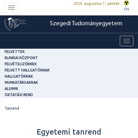
2026. augusztus 7., péntek
Toggle
EN
navigation
Szegedi Tudományegyetem
Toggl
navig
FELVETTEK
KLINIKAI KÖZPONT
FELVÉTELIZŐKNEK
FELVETT HALLGATÓKNAK
HALLGATÓKNAK
MUNKATÁRSAKNAK
ALUMNI
OKTATÁSI REND
Tanrend
Egyetemi tanrend