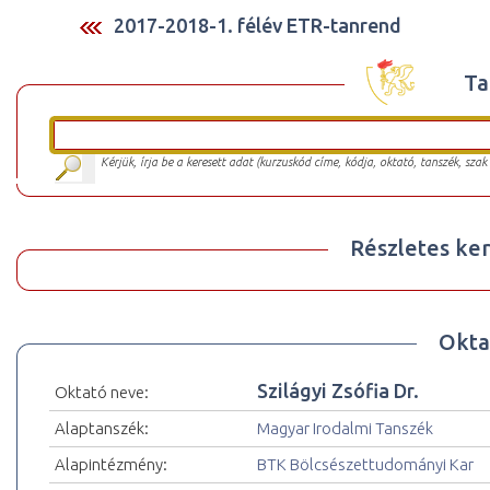
2017-2018-1. félév ETR-tanrend
Ta
Kérjük, írja be a keresett adat (kurzuskód címe, kódja, oktató, tanszék, szak
Részletes ker
Okta
Szilágyi Zsófia Dr.
Oktató neve:
Alaptanszék:
Magyar Irodalmi Tanszék
Alapintézmény:
BTK Bölcsészettudományi Kar