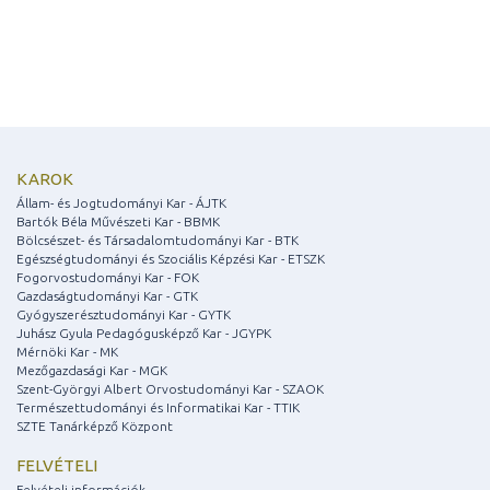
KAROK
Állam- és Jogtudományi Kar - ÁJTK
Bartók Béla Művészeti Kar - BBMK
Bölcsészet- és Társadalomtudományi Kar - BTK
Egészségtudományi és Szociális Képzési Kar - ETSZK
Fogorvostudományi Kar - FOK
Gazdaságtudományi Kar - GTK
Gyógyszerésztudományi Kar - GYTK
Juhász Gyula Pedagógusképző Kar - JGYPK
Mérnöki Kar - MK
Mezőgazdasági Kar - MGK
Szent-Györgyi Albert Orvostudományi Kar - SZAOK
Természettudományi és Informatikai Kar - TTIK
SZTE Tanárképző Központ
FELVÉTELI
Felvételi információk