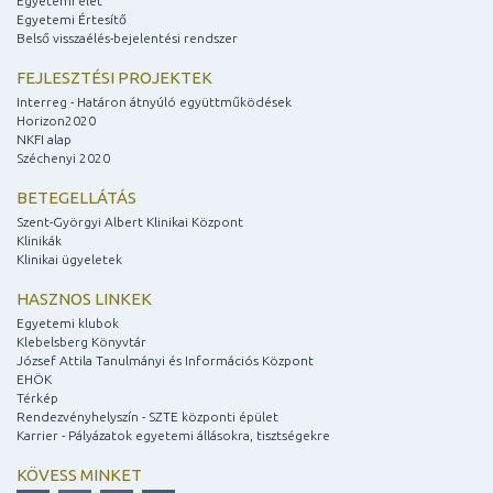
Egyetemi élet
Egyetemi Értesítő
Belső visszaélés-bejelentési rendszer
FEJLESZTÉSI PROJEKTEK
Interreg - Határon átnyúló együttműködések
Horizon2020
NKFI alap
Széchenyi 2020
BETEGELLÁTÁS
Szent-Györgyi Albert Klinikai Központ
Klinikák
Klinikai ügyeletek
HASZNOS LINKEK
Egyetemi klubok
Klebelsberg Könyvtár
József Attila Tanulmányi és Információs Központ
EHÖK
Térkép
Rendezvényhelyszín - SZTE központi épület
Karrier - Pályázatok egyetemi állásokra, tisztségekre
KÖVESS MINKET