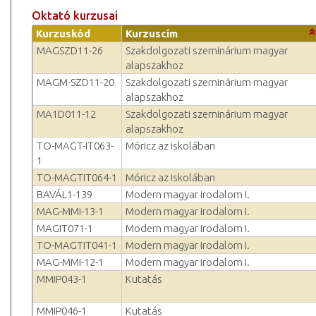
Oktató kurzusai
Kurzuskód
Kurzuscím
MAGSZD11-26
Szakdolgozati szeminárium magyar
alapszakhoz
MAGM-SZD11-20
Szakdolgozati szeminárium magyar
alapszakhoz
MA1D011-12
Szakdolgozati szeminárium magyar
alapszakhoz
TO-MAGT-IT063-
Móricz az iskolában
1
TO-MAGTIT064-1
Móricz az iskolában
BAVÁL1-139
Modern magyar irodalom I.
MAG-MMI-13-1
Modern magyar irodalom I.
MAGIT071-1
Modern magyar irodalom I.
TO-MAGTIT041-1
Modern magyar irodalom I.
MAG-MMI-12-1
Modern magyar irodalom I.
MMIP043-1
Kutatás
MMIP046-1
Kutatás