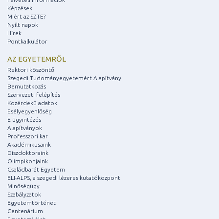
Képzések
Miért az SZTE?
Nyílt napok
Hírek
Pontkalkulátor
AZ EGYETEMRŐL
Rektori köszöntő
Szegedi Tudományegyetemért Alapítvány
Bemutatkozás
Szervezeti felépítés
Közérdekű adatok
Esélyegyenlőség
E-ügyintézés
Alapítványok
Professzori kar
Akadémikusaink
Díszdoktoraink
Olimpikonjaink
Családbarát Egyetem
ELI-ALPS, a szegedi lézeres kutatóközpont
Minőségügy
Szabályzatok
Egyetemtörténet
Centenárium