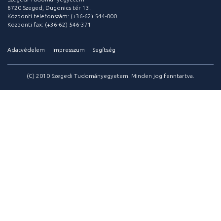
6720 Szeged, Dugonics tér 13.
Központi telefonszám: (+36-62) 544-000
Központi fax: (+36-62) 546-371
Adatvédelem
Impresszum
Segítség
(C) 2010 Szegedi Tudományegyetem. Minden jog fenntartva.