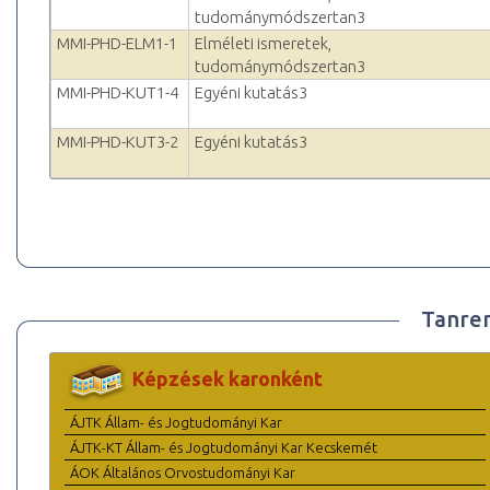
tudománymódszertan3
MMI-PHD-ELM1-1
Elméleti ismeretek,
tudománymódszertan3
MMI-PHD-KUT1-4
Egyéni kutatás3
MMI-PHD-KUT3-2
Egyéni kutatás3
Tanre
Képzések karonként
ÁJTK Állam- és Jogtudományi Kar
ÁJTK-KT Állam- és Jogtudományi Kar Kecskemét
ÁOK Általános Orvostudományi Kar