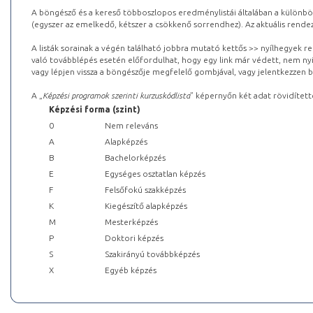
A böngésző és a kereső többoszlopos eredménylistái általában a különböz
(egyszer az emelkedő, kétszer a csökkenő sorrendhez). Az aktuális rendez
A listák sorainak a végén található jobbra mutató kettős >> nyílhegyek r
való továbblépés esetén előfordulhat, hogy egy link már védett, nem nyi
vagy lépjen vissza a böngészője megfelelő gombjával, vagy jelentkezzen be
A „
Képzési programok szerinti kurzuskódlista
” képernyőn két adat rövidített
Képzési forma (szint)
0
Nem releváns
A
Alapképzés
B
Bachelorképzés
E
Egységes osztatlan képzés
F
Felsőfokú szakképzés
K
Kiegészítő alapképzés
M
Mesterképzés
P
Doktori képzés
S
Szakirányú továbbképzés
X
Egyéb képzés