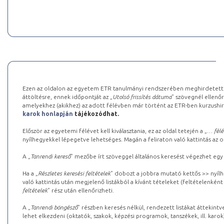
Ezen az oldalon az egyetem ETR tanulmányi rendszerében meghirdetett k
áttöltésre, ennek időpontját az „
Utolsó frissítés dátuma
” szövegnél ellenőr
amelyekhez (akikhez) az adott félévben már történt az ETR-ben kurzushi
karok honlapján
tájékozódhat.
Először az egyetemi félévet kell kiválasztania, ez az oldal tetején a „
… félé
nyílhegyekkel lépegetve lehetséges. Magán a feliraton való kattintás az old
A „
Tanrendi kereső
” mezőbe írt szöveggel általános keresést végezhet egy
Ha a „
Részletes keresési feltételek
” dobozt a jobbra mutató kettős >> nyílh
való kattintás után megjelenő listákból a kívánt tételeket (feltételenként
feltételek
” rész után ellenőrizheti.
A „
Tanrendi böngésző
” részben keresés nélkül, rendezett listákat áttekin
lehet elkezdeni (oktatók, szakok, képzési programok, tanszékek, ill. karok