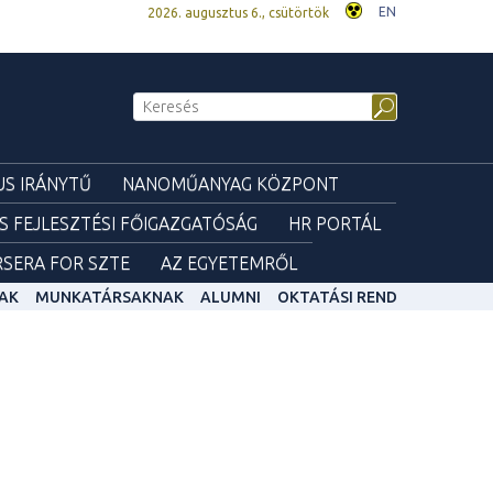
EN
2026. augusztus 6., csütörtök
S IRÁNYTŰ
NANOMŰANYAG KÖZPONT
ÉS FEJLESZTÉSI FŐIGAZGATÓSÁG
HR PORTÁL
SERA FOR SZTE
AZ EGYETEMRŐL
AK
MUNKATÁRSAKNAK
ALUMNI
OKTATÁSI REND