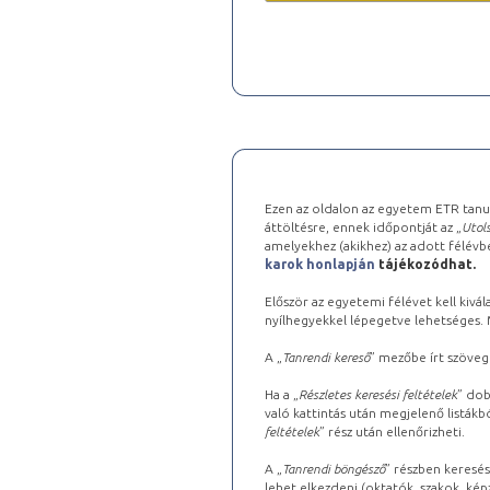
Ezen az oldalon az egyetem ETR tanu
áttöltésre, ennek időpontját az „
Utols
amelyekhez (akikhez) az adott félév
karok honlapján
tájékozódhat.
Először az egyetemi félévet kell kivála
nyílhegyekkel lépegetve lehetséges. Ma
A „
Tanrendi kereső
” mezőbe írt szöveg
Ha a „
Részletes keresési feltételek
” dob
való kattintás után megjelenő listákbó
feltételek
” rész után ellenőrizheti.
A „
Tanrendi böngésző
” részben keresés
lehet elkezdeni (oktatók, szakok, képz