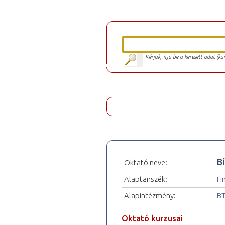
Kérjük, írja be a keresett adat (k
B
Oktató neve:
Alaptanszék:
Fi
Alapintézmény:
BT
Oktató kurzusai