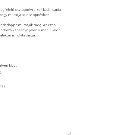
gfelelő oszlopnévre kell kattintania
lhegy mutatja az oszlopnévben.
s adatlapját mutatják meg. Az ezen
lentkező képernyő jelenik meg. Ekkor
lakon is folytathatja.
lyen kívüli
ő
tás