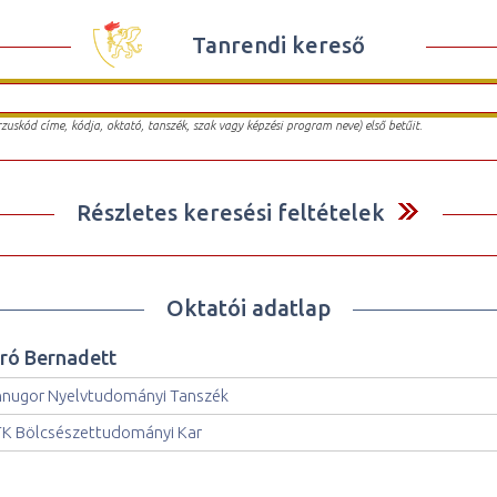
Tanrendi kereső
urzuskód címe, kódja, oktató, tanszék, szak vagy képzési program neve) első betűit.
Részletes keresési feltételek
Oktatói adatlap
író Bernadett
nnugor Nyelvtudományi Tanszék
K Bölcsészettudományi Kar