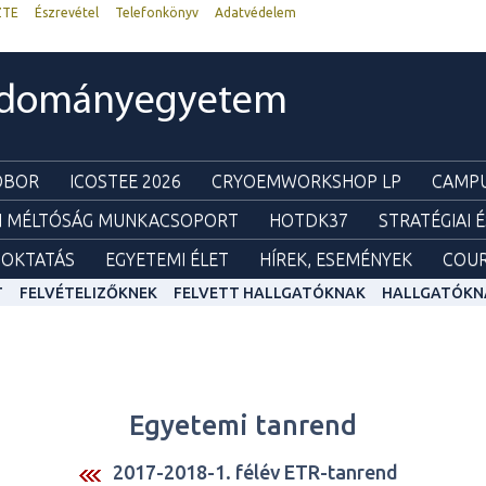
ZTE
Észrevétel
Telefonkönyv
Adatvédelem
udományegyetem
ZOBOR
ICOSTEE 2026
CRYOEMWORKSHOP LP
CAMPU
I MÉLTÓSÁG MUNKACSOPORT
HOTDK37
STRATÉGIAI 
OKTATÁS
EGYETEMI ÉLET
HÍREK, ESEMÉNYEK
COUR
T
FELVÉTELIZŐKNEK
FELVETT HALLGATÓKNAK
HALLGATÓKN
Egyetemi tanrend
2017-2018-1. félév ETR-tanrend