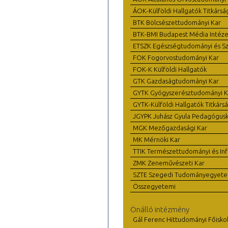
ÁOK-Külföldi Hallgatók Titkársá
BTK Bölcsészettudományi Kar
BTK-BMI Budapest Média Intéze
ETSZK Egészségtudományi és Szo
FOK Fogorvostudományi Kar
FOK-K Külföldi Hallgatók
GTK Gazdaságtudományi Kar
GYTK Gyógyszerésztudományi K
GYTK-Külföldi Hallgatók Titkárs
JGYPK Juhász Gyula Pedagógus
MGK Mezőgazdasági Kar
MK Mérnöki Kar
TTIK Természettudományi és Inf
ZMK Zeneművészeti Kar
SZTE Szegedi Tudományegyet
Összegyetemi
Önálló intézmény
Gál Ferenc Hittudományi Főisko