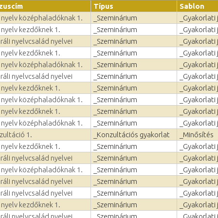
zuscím
Típus
Sablon
n nyelv középhaladóknak 1.
_Szeminárium
_Gyakorlati 
 nyelv kezdőknek 1.
_Szeminárium
_Gyakorlati 
ráli nyelvcsalád nyelvei
_Szeminárium
_Gyakorlati 
 nyelv kezdőknek 1.
_Szeminárium
_Gyakorlati 
n nyelv középhaladóknak 1.
_Szeminárium
_Gyakorlati 
ráli nyelvcsalád nyelvei
_Szeminárium
_Gyakorlati 
 nyelv kezdőknek 1.
_Szeminárium
_Gyakorlati 
n nyelv középhaladóknak 1.
_Szeminárium
_Gyakorlati 
 nyelv kezdőknek 1.
_Szeminárium
_Gyakorlati 
n nyelv középhaladóknak 1.
_Szeminárium
_Gyakorlati 
ultáció 1.
_Konzultációs gyakorlat
_Minősítés
 nyelv kezdőknek 1.
_Szeminárium
_Gyakorlati 
ráli nyelvcsalád nyelvei
_Szeminárium
_Gyakorlati 
n nyelv középhaladóknak 1.
_Szeminárium
_Gyakorlati 
ráli nyelvcsalád nyelvei
_Szeminárium
_Gyakorlati 
ráli nyelvcsalád nyelvei
_Szeminárium
_Gyakorlati 
 nyelv kezdőknek 1.
_Szeminárium
_Gyakorlati 
ráli nyelvcsalád nyelvei
_Szeminárium
_Gyakorlati 