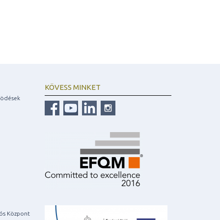
KÖVESS MINKET
ködések
iós Központ