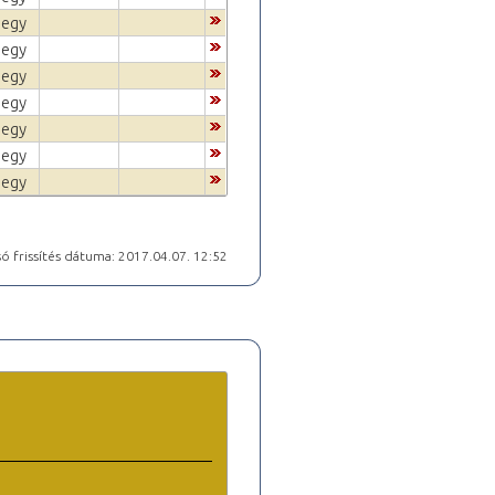
jegy
jegy
jegy
jegy
jegy
jegy
jegy
ó frissítés dátuma: 2017.04.07. 12:52