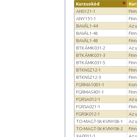
Kurzuskód
Kur
ANS121-1
Fin
ANY151-1
Finn
BAVÁL1-44
Az u
BAVÁL1-46
Finn
BAVÁL1-48
Fin
BTKÁMK031-2
Az u
BTKÁMK031-3
Finn
BTKÁMK031-5
Fin
BTKNSZ12-1
Finn
BTKNSZ12-3
Fin
FGRMA1001-1
Konz
FGRMAS401-1
Finn
FGRSA012-1
Az u
FGRSA021-1
Fin
FGRSK012-1
Az u
TO-MAGT-SK-KVNY06-1
Az u
TO-MAGT-SK-KVNY06-2
Finn
XA0011-1
Az u