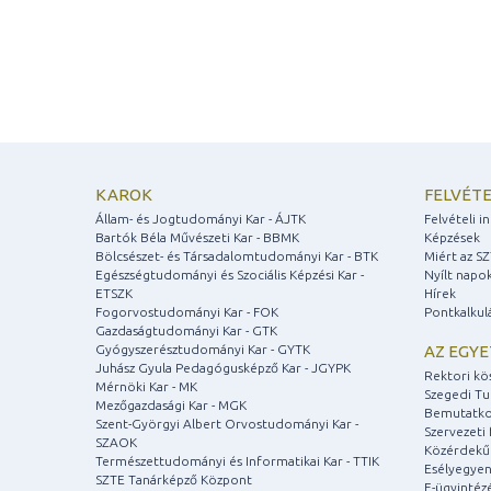
KAROK
FELVÉTE
Állam- és Jogtudományi Kar - ÁJTK
Felvételi 
Bartók Béla Művészeti Kar - BBMK
Képzések
Bölcsészet- és Társadalomtudományi Kar - BTK
Miért az S
Egészségtudományi és Szociális Képzési Kar -
Nyílt napo
ETSZK
Hírek
Fogorvostudományi Kar - FOK
Pontkalkul
Gazdaságtudományi Kar - GTK
Gyógyszerésztudományi Kar - GYTK
AZ EGY
Juhász Gyula Pedagógusképző Kar - JGYPK
Rektori kö
Mérnöki Kar - MK
Szegedi T
Mezőgazdasági Kar - MGK
Bemutatko
Szent-Györgyi Albert Orvostudományi Kar -
Szervezeti 
SZAOK
Közérdekű
Természettudományi és Informatikai Kar - TTIK
Esélyegyen
SZTE Tanárképző Központ
E-ügyintéz