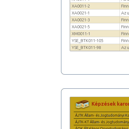
XA0011-2
Finn
XA0021-1
Az u
XA0021-3
Finn
XA0021-5
Fin
XM0011-1
Finn
YSE_BTK011-105
Finn
YSE_BTK011-98
Az u
Képzések karo
ÁJTK Állam- és Jogtudományi K
ÁJTK-KT Állam- és Jogtudomány
ÁOK Általános Orvostudományi 