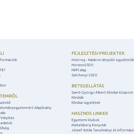
LI
FEJLESZTÉSI PROJEKTEK
információk
Interreg - Határon átnyúló együttmű
Horizon2020
ZTE?
NKFI alap
k
Széchenyi 2020
átor
BETEGELLÁTÁS
Szent-Györgyi Albert Klinikai Központ
ETEMRŐL
Klinikák
szöntő
Klinikai ügyeletek
udományegyetemért Alapítvány
zás
HASZNOS LINKEK
felépítés
Egyetemi klubok
 adatok
Klebelsberg Könyvtár
lőség
József Attila Tanulmányi és Informác
és