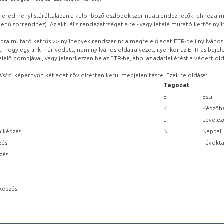
eredménylistái általában a különböző oszlopok szerint átrendezhetők: ehhez a me
kenő sorrendhez). Az aktuális rendezettséget a fel- vagy lefelé mutató kettős nyí
obbra mutató kettős >> nyílhegyek rendszerint a megfelelő adat ETR-beli nyilváno
, hogy egy link már védett, nem nyilvános oldalra vezet, ilyenkor az ETR-es beje
lelő gombjával, vagy jelentkezzen be az ETR-be, ahol az adatlekérést a védett olda
lista
” képernyőn két adat rövidítetten kerül megjelenítésre. Ezek feloldása:
Tagozat
E
Esti
K
Képzőhe
L
Levelez
n képzés
N
Nappali
zés
T
Távokta
pzés
képzés