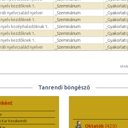
 nyelv kezdőknek 1.
_Szeminárium
_Gyakorlati 
ráli nyelvcsalád nyelvei
_Szeminárium
_Gyakorlati 
 nyelv kezdőknek 1.
_Szeminárium
_Gyakorlati 
n nyelv középhaladóknak 1.
_Szeminárium
_Gyakorlati 
 nyelv kezdőknek 1.
_Szeminárium
_Gyakorlati 
 nyelv kezdőknek 1.
_Szeminárium
_Gyakorlati 
ráli nyelvcsalád nyelvei
_Szeminárium
_Gyakorlati 
Utols
Tanrendi böngésző
nként
ar
i Kar Kecskemét
Oktatók
(420)
Kar