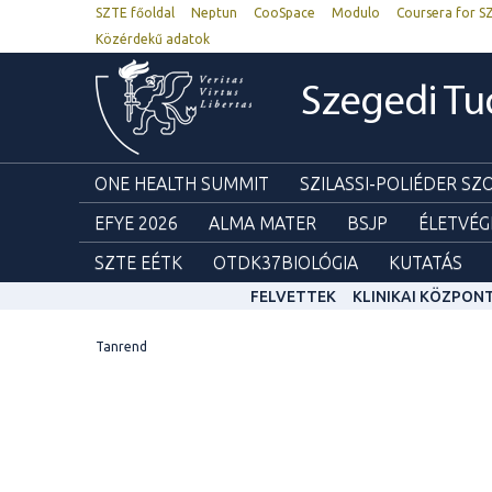
SZTE főoldal
Neptun
CooSpace
Modulo
Coursera for S
Közérdekű adatok
Szegedi T
ONE HEALTH SUMMIT
SZILASSI-POLIÉDER S
EFYE 2026
ALMA MATER
BSJP
ÉLETVÉG
SZTE EÉTK
OTDK37BIOLÓGIA
KUTATÁS
FELVETTEK
KLINIKAI KÖZPON
Tanrend