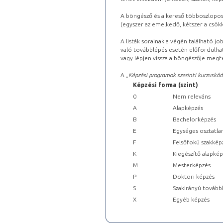
A böngésző és a kereső többoszlopos 
(egyszer az emelkedő, kétszer a csök
A listák sorainak a végén található j
való továbblépés esetén előfordulhat
vagy lépjen vissza a böngészője megfe
A „
Képzési programok szerinti kurzuskód
Képzési forma (szint)
0
Nem releváns
A
Alapképzés
B
Bachelorképzés
E
Egységes osztatla
F
Felsőfokú szakkép
K
Kiegészítő alapké
M
Mesterképzés
P
Doktori képzés
S
Szakirányú tovább
X
Egyéb képzés