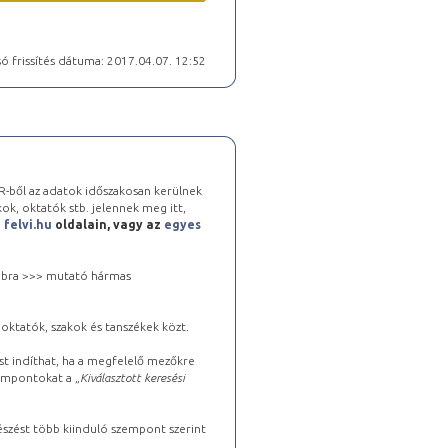
ó frissítés dátuma: 2017.04.07. 12:52
-ből az adatok időszakosan kerülnek
kok, oktatók stb. jelennek meg itt,
a
felvi.hu
oldalain, vagy az
egyes
 jobbra >>> mutató hármas
oktatók, szakok és tanszékek közt.
st indíthat, ha a megfelelő mezőkre
zempontokat a „
Kiválasztott keresési
észést több kiinduló szempont szerint