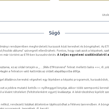
Utols
Súgó
lmányi rendszerében meghirdetett kurzusok közt kereshet és böngészhet. Az ETR
ó frissítés dátuma
” szövegnél ellenőrizheti. Fontos, hogy csak azok a képzések, sza
ben már történt az ETR-ben kurzushirdetés.
A teljes egyetemi szakkínálatról 
sztania, ez az oldal tetején a „
… félév ETR-tanrend
” felirat melletti balra <<<, ill.
gán a feliraton való kattintás az oldalt alapállapotba állítja.
gel általános keresést végezhet egy lépésben a képzési programok, kurzuskódok, 
ozt a jobbra mutató kettős >> nyílheggyel kinyitja, akkor több szempontú keresé
l a kívánt tételeket (feltételenként egyet) kiválasztja. A lekérdezéshez kijelölt s
 nélkül, rendezett listákat áttekintve tájékozódhat a féléves tanrendben. A böng
ési programok, tanszékek, ill. karok).