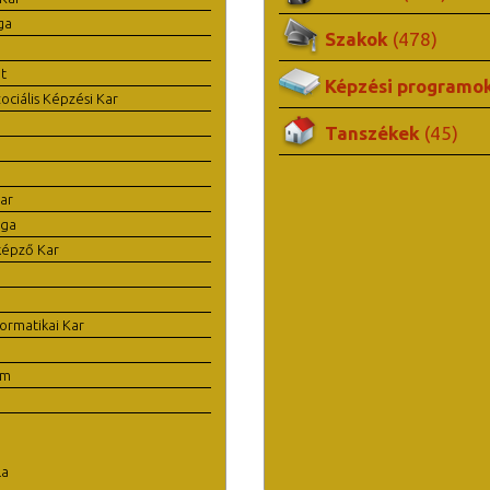
ga
Szakok
(478)
t
Képzési programo
ciális Képzési Kar
Tanszékek
(45)
ar
ága
képző Kar
ormatikai Kar
em
la