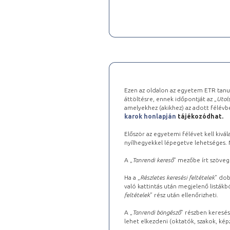
Ezen az oldalon az egyetem ETR tanu
áttöltésre, ennek időpontját az „
Utols
amelyekhez (akikhez) az adott félév
karok honlapján
tájékozódhat.
Először az egyetemi félévet kell kivála
nyílhegyekkel lépegetve lehetséges. Ma
A „
Tanrendi kereső
” mezőbe írt szöveg
Ha a „
Részletes keresési feltételek
” dob
való kattintás után megjelenő listákbó
feltételek
” rész után ellenőrizheti.
A „
Tanrendi böngésző
” részben keresés
lehet elkezdeni (oktatók, szakok, képz