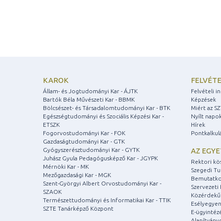
KAROK
FELVÉTE
Állam- és Jogtudományi Kar - ÁJTK
Felvételi 
Bartók Béla Művészeti Kar - BBMK
Képzések
Bölcsészet- és Társadalomtudományi Kar - BTK
Miért az S
Egészségtudományi és Szociális Képzési Kar -
Nyílt napo
ETSZK
Hírek
Fogorvostudományi Kar - FOK
Pontkalkul
Gazdaságtudományi Kar - GTK
Gyógyszerésztudományi Kar - GYTK
AZ EGY
Juhász Gyula Pedagógusképző Kar - JGYPK
Rektori kö
Mérnöki Kar - MK
Szegedi T
Mezőgazdasági Kar - MGK
Bemutatko
Szent-Györgyi Albert Orvostudományi Kar -
Szervezeti 
SZAOK
Közérdekű
Természettudományi és Informatikai Kar - TTIK
Esélyegyen
SZTE Tanárképző Központ
E-ügyintéz
Alapítvány