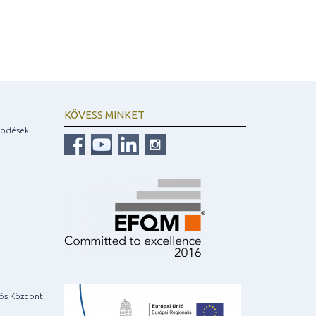
KÖVESS MINKET
ködések
iós Központ