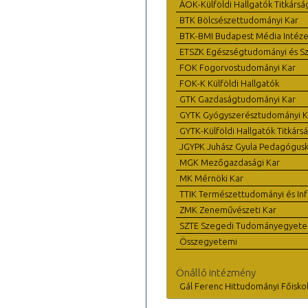
ÁOK-Külföldi Hallgatók Titkársá
BTK Bölcsészettudományi Kar
BTK-BMI Budapest Média Intéze
ETSZK Egészségtudományi és Szo
FOK Fogorvostudományi Kar
FOK-K Külföldi Hallgatók
GTK Gazdaságtudományi Kar
GYTK Gyógyszerésztudományi K
GYTK-Külföldi Hallgatók Titkárs
JGYPK Juhász Gyula Pedagógus
MGK Mezőgazdasági Kar
MK Mérnöki Kar
TTIK Természettudományi és Inf
ZMK Zeneművészeti Kar
SZTE Szegedi Tudományegyet
Összegyetemi
Önálló intézmény
Gál Ferenc Hittudományi Főisko