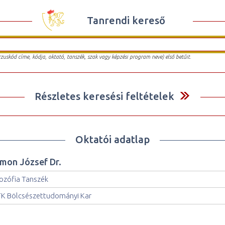
Tanrendi kereső
urzuskód címe, kódja, oktató, tanszék, szak vagy képzési program neve) első betűit.
Részletes keresési feltételek
Oktatói adatlap
imon József Dr.
lozófia Tanszék
K Bölcsészettudományi Kar