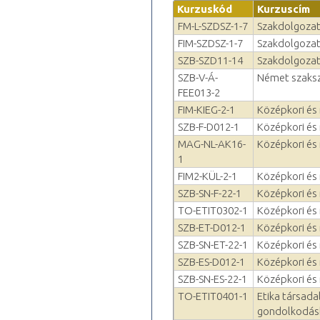
Kurzuskód
Kurzuscím
FM-L-SZDSZ-1-7
Szakdolgozat
FIM-SZDSZ-1-7
Szakdolgozat
SZB-SZD11-14
Szakdolgozat
SZB-V-Á-
Német szaksz
FEE013-2
FIM-KIEG-2-1
Középkori és
SZB-F-D012-1
Középkori és
MAG-NL-AK16-
Középkori és
1
FIM2-KÜL-2-1
Középkori és
SZB-SN-F-22-1
Középkori és
TO-ETIT0302-1
Középkori és 
SZB-ET-D012-1
Középkori és 
SZB-SN-ET-22-1
Középkori és 
SZB-ES-D012-1
Középkori és
SZB-SN-ES-22-1
Középkori és
TO-ETIT0401-1
Etika társada
gondolkodás