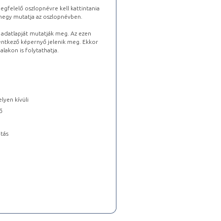
gfelelő oszlopnévre kell kattintania
lhegy mutatja az oszlopnévben.
s adatlapját mutatják meg. Az ezen
lentkező képernyő jelenik meg. Ekkor
lakon is folytathatja.
lyen kívüli
ő
tás