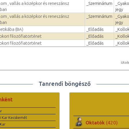
lom , vallás a középkor és reneszánsz
_Szeminárium
_Gyako
ban
jegy
lom , vallás a középkor és reneszánsz
_Szeminárium
_Gyako
ban
jegy
etikába (BA)
_Előadás
_Kollo
pkori filozófiatörténet
_Előadás
_Kollo
pkori filozófiatörténet
_Előadás
_Kollo
Utols
Tanrendi böngésző
nként
ar
i Kar Kecskemét
Oktatók
(420)
Kar