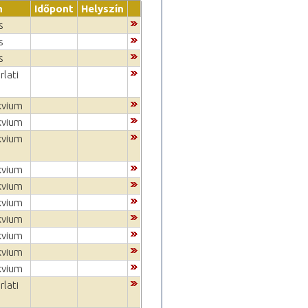
n
Időpont
Helyszín
s
s
s
rlati
kvium
kvium
kvium
kvium
kvium
kvium
kvium
kvium
kvium
kvium
rlati