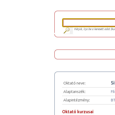
Kérjük, írja be a keresett adat (k
S
Oktató neve:
Alaptanszék:
Fi
Alapintézmény:
BT
Oktató kurzusai