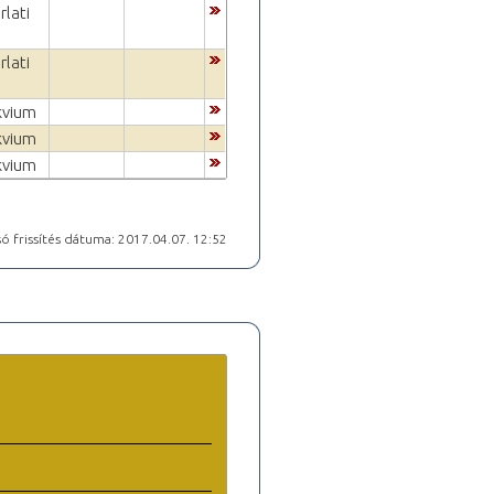
rlati
rlati
kvium
kvium
kvium
ó frissítés dátuma: 2017.04.07. 12:52