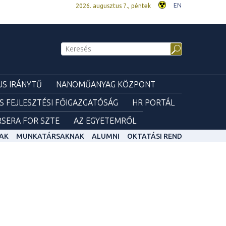
EN
2026. augusztus 7., péntek
S IRÁNYTŰ
NANOMŰANYAG KÖZPONT
ÉS FEJLESZTÉSI FŐIGAZGATÓSÁG
HR PORTÁL
SERA FOR SZTE
AZ EGYETEMRŐL
AK
MUNKATÁRSAKNAK
ALUMNI
OKTATÁSI REND