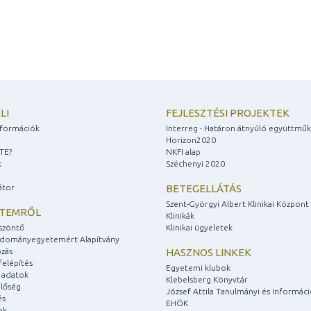
LI
FEJLESZTÉSI PROJEKTEK
információk
Interreg - Határon átnyúló együttmű
Horizon2020
ZTE?
NKFI alap
k
Széchenyi 2020
átor
BETEGELLÁTÁS
Szent-Györgyi Albert Klinikai Központ
ETEMRŐL
Klinikák
szöntő
Klinikai ügyeletek
udományegyetemért Alapítvány
zás
HASZNOS LINKEK
felépítés
Egyetemi klubok
 adatok
Klebelsberg Könyvtár
lőség
József Attila Tanulmányi és Informác
és
EHÖK
ok