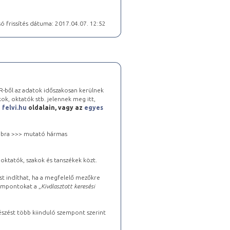
ó frissítés dátuma: 2017.04.07. 12:52
-ből az adatok időszakosan kerülnek
kok, oktatók stb. jelennek meg itt,
a
felvi.hu
oldalain, vagy az
egyes
 jobbra >>> mutató hármas
oktatók, szakok és tanszékek közt.
st indíthat, ha a megfelelő mezőkre
zempontokat a „
Kiválasztott keresési
észést több kiinduló szempont szerint