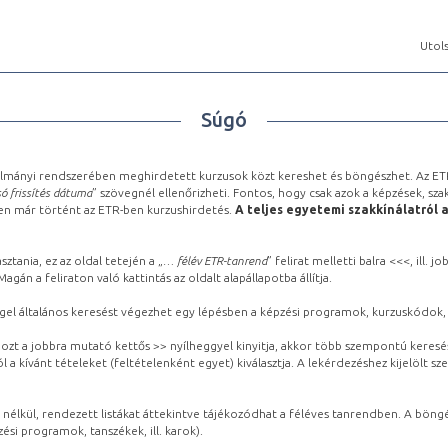
Utols
Súgó
lmányi rendszerében meghirdetett kurzusok közt kereshet és böngészhet. Az ETR
ó frissítés dátuma
” szövegnél ellenőrizheti. Fontos, hogy csak azok a képzések, sza
ben már történt az ETR-ben kurzushirdetés.
A teljes egyetemi szakkínálatról 
sztania, ez az oldal tetején a „
… félév ETR-tanrend
” felirat melletti balra <<<, ill.
gán a feliraton való kattintás az oldalt alapállapotba állítja.
gel általános keresést végezhet egy lépésben a képzési programok, kurzuskódok, 
ozt a jobbra mutató kettős >> nyílheggyel kinyitja, akkor több szempontú keresé
l a kívánt tételeket (feltételenként egyet) kiválasztja. A lekérdezéshez kijelölt s
 nélkül, rendezett listákat áttekintve tájékozódhat a féléves tanrendben. A böng
ési programok, tanszékek, ill. karok).