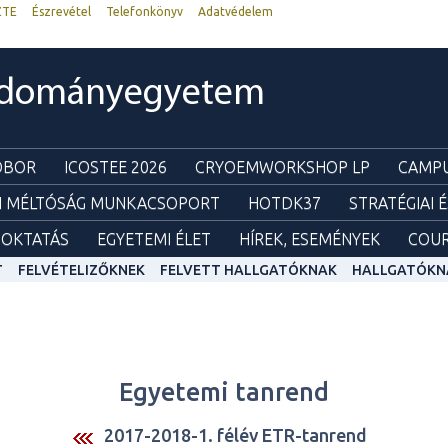
ZTE
Észrevétel
Telefonkönyv
Adatvédelem
udományegyetem
ZOBOR
ICOSTEE 2026
CRYOEMWORKSHOP LP
CAMPU
I MÉLTÓSÁG MUNKACSOPORT
HOTDK37
STRATÉGIAI 
OKTATÁS
EGYETEMI ÉLET
HÍREK, ESEMÉNYEK
COUR
T
FELVÉTELIZŐKNEK
FELVETT HALLGATÓKNAK
HALLGATÓKN
Egyetemi tanrend
2017-2018-1. félév ETR-tanrend