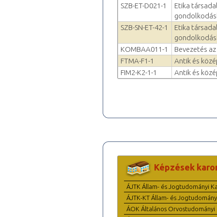
SZB-ET-D021-1
Etika társada
gondolkodás
SZB-SN-ET-42-1
Etika társada
gondolkodás
KOMBAA011-1
Bevezetés az 
FTMA-F1-1
Antik és közé
FIM2-K2-1-1
Antik és közé
Képzések karo
ÁJTK Állam- és Jogtudományi K
ÁJTK-KT Állam- és Jogtudomány
ÁOK Általános Orvostudományi 