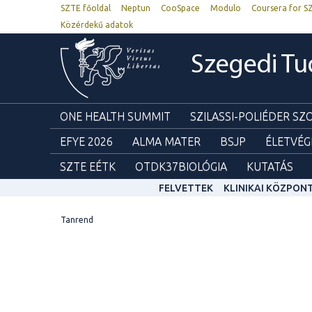
SZTE főoldal
Neptun
CooSpace
Modulo
Coursera for S
Közérdekű adatok
Szegedi T
ONE HEALTH SUMMIT
SZILASSI-POLIÉDER S
EFYE 2026
ALMA MATER
BSJP
ÉLETVÉG
SZTE EÉTK
OTDK37BIOLÓGIA
KUTATÁS
FELVETTEK
KLINIKAI KÖZPON
Tanrend