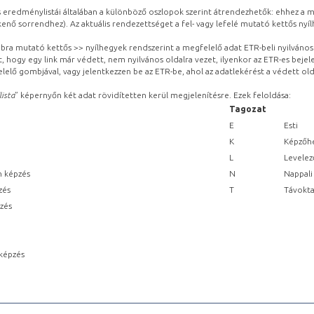
eredménylistái általában a különböző oszlopok szerint átrendezhetők: ehhez a me
kenő sorrendhez). Az aktuális rendezettséget a fel- vagy lefelé mutató kettős nyí
obbra mutató kettős >> nyílhegyek rendszerint a megfelelő adat ETR-beli nyilváno
, hogy egy link már védett, nem nyilvános oldalra vezet, ilyenkor az ETR-es beje
lelő gombjával, vagy jelentkezzen be az ETR-be, ahol az adatlekérést a védett olda
lista
” képernyőn két adat rövidítetten kerül megjelenítésre. Ezek feloldása:
Tagozat
E
Esti
K
Képzőhe
L
Levelez
n képzés
N
Nappali
zés
T
Távokta
pzés
képzés