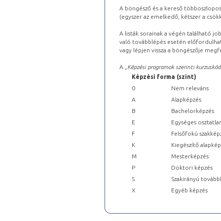
A böngésző és a kereső többoszlopos 
(egyszer az emelkedő, kétszer a csök
A listák sorainak a végén található j
való továbblépés esetén előfordulhat
vagy lépjen vissza a böngészője megfe
A „
Képzési programok szerinti kurzuskód
Képzési forma (szint)
0
Nem releváns
A
Alapképzés
B
Bachelorképzés
E
Egységes osztatla
F
Felsőfokú szakkép
K
Kiegészítő alapké
M
Mesterképzés
P
Doktori képzés
S
Szakirányú tovább
X
Egyéb képzés