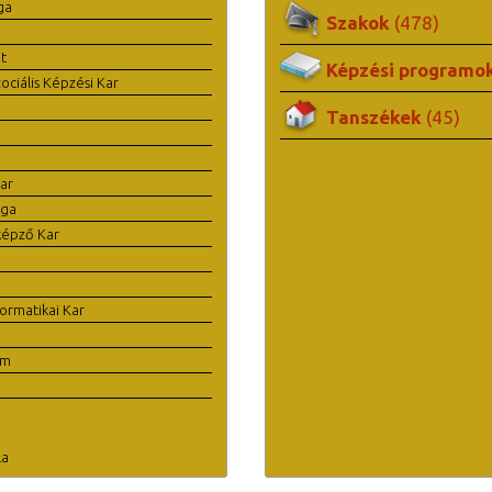
ga
Szakok
(478)
t
Képzési programo
ciális Képzési Kar
Tanszékek
(45)
ar
ága
képző Kar
ormatikai Kar
em
la