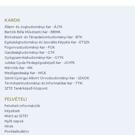
KAROK
Állam- és Jogtudományi Kar - ÁJTK
Bartók Béla Művészeti Kar - BBMK
Bölcsészet- és Társadalomtudományi Kar - BTK
Egészségtudományi és Szociális Képzési Kar - ETSZK
Fogorvostudományi Kar - FOK
Gazdaságtudományi Kar - GTK
Gyógyszerésztudományi Kar - GYTK
Juhász Gyula Pedagógusképző Kar - JGYPK
Mérnöki Kar - MK
Mezőgazdasági Kar - MGK
Szent-Györgyi Albert Orvostudományi Kar - SZAOK
Természettudományi és Informatikai Kar - TTIK
SZTE Tanárképző Központ
FELVÉTELI
Felvételi információk
Képzések
Miért az SZTE?
Nyílt napok
Hírek
Pontkalkulátor