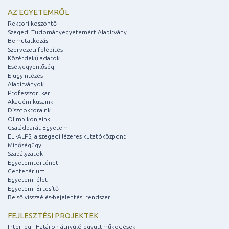
AZ EGYETEMRŐL
Rektori köszöntő
Szegedi Tudományegyetemért Alapítvány
Bemutatkozás
Szervezeti felépítés
Közérdekű adatok
Esélyegyenlőség
E-ügyintézés
Alapítványok
Professzori kar
Akadémikusaink
Díszdoktoraink
Olimpikonjaink
Családbarát Egyetem
ELI-ALPS, a szegedi lézeres kutatóközpont
Minőségügy
Szabályzatok
Egyetemtörténet
Centenárium
Egyetemi élet
Egyetemi Értesítő
Belső visszaélés-bejelentési rendszer
FEJLESZTÉSI PROJEKTEK
Interreg - Határon átnyúló együttműködések