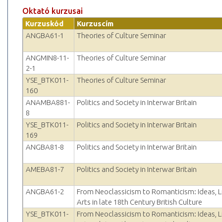
Oktató kurzusai
Kurzuskód
Kurzuscím
ANGBA61-1
Theories of Culture Seminar
ANGMIN8-11-
Theories of Culture Seminar
2-1
YSE_BTK011-
Theories of Culture Seminar
160
ANAMBA881-
Politics and Society in Interwar Britain
8
YSE_BTK011-
Politics and Society in Interwar Britain
169
ANGBA81-8
Politics and Society in Interwar Britain
AMEBA81-7
Politics and Society in Interwar Britain
ANGBA61-2
From Neoclassicism to Romanticism: Ideas, L
Arts in late 18th Century British Culture
YSE_BTK011-
From Neoclassicism to Romanticism: Ideas, L