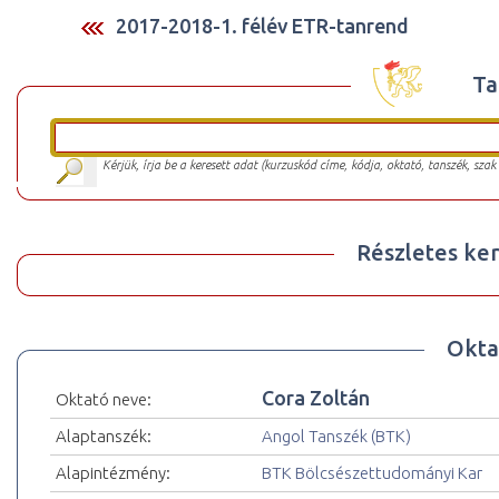
2017-2018-1. félév ETR-tanrend
Ta
Kérjük, írja be a keresett adat (kurzuskód címe, kódja, oktató, tanszék, szak
Részletes ker
Okta
Cora Zoltán
Oktató neve:
Alaptanszék:
Angol Tanszék (BTK)
Alapintézmény:
BTK Bölcsészettudományi Kar