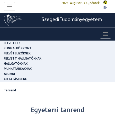
2026. augusztus 7., péntek
Toggle
EN
navigation
Szegedi Tudományegyetem
Toggl
navig
FELVETTEK
KLINIKAI KÖZPONT
FELVÉTELIZŐKNEK
FELVETT HALLGATÓKNAK
HALLGATÓKNAK
MUNKATÁRSAKNAK
ALUMNI
OKTATÁSI REND
Tanrend
Egyetemi tanrend