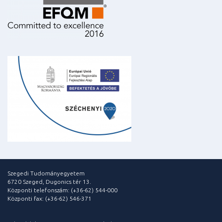
Szegedi Tudományegyetem
6720 Szeged, Dugonics tér 13.
Központi telefonszám: (+36-62) 544-000
Központi fax: (+36-62) 546-371