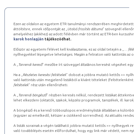
Ezen az oldalon az egyetem ETR tanulmányi rendszerében meghirdetett k
áttöltésre, ennek időpontját az „
Utolsó frissítés dátuma
” szövegnél ellenőr
amelyekhez (akikhez) az adott félévben már történt az ETR-ben kurzushi
karok honlapján
tájékozódhat.
Először az egyetemi félévet kell kiválasztania, ez az oldal tetején a „
… félé
nyílhegyekkel lépegetve lehetséges. Magán a feliraton való kattintás az old
A „
Tanrendi kereső
” mezőbe írt szöveggel általános keresést végezhet egy
Ha a „
Részletes keresési feltételek
” dobozt a jobbra mutató kettős >> nyílh
való kattintás után megjelenő listákból a kívánt tételeket (feltételenként
feltételek
” rész után ellenőrizheti.
A „
Tanrendi böngésző
” részben keresés nélkül, rendezett listákat áttekin
lehet elkezdeni (oktatók, szakok, képzési programok, tanszékek, ill. karok
A böngésző és a kereső többoszlopos eredménylistái általában a különböz
(egyszer az emelkedő, kétszer a csökkenő sorrendhez). Az aktuális rendez
A listák sorainak a végén található jobbra mutató kettős >> nyílhegyek r
való továbblépés esetén előfordulhat, hogy egy link már védett, nem nyi