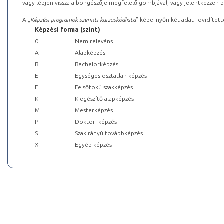
vagy lépjen vissza a böngészője megfelelő gombjával, vagy jelentkezzen be
A „
Képzési programok szerinti kurzuskódlista
” képernyőn két adat rövidített
Képzési forma (szint)
0
Nem releváns
A
Alapképzés
B
Bachelorképzés
E
Egységes osztatlan képzés
F
Felsőfokú szakképzés
K
Kiegészítő alapképzés
M
Mesterképzés
P
Doktori képzés
S
Szakirányú továbbképzés
X
Egyéb képzés