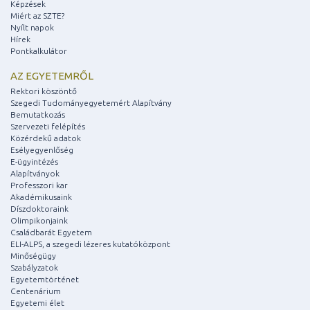
Képzések
Miért az SZTE?
Nyílt napok
Hírek
Pontkalkulátor
AZ EGYETEMRŐL
Rektori köszöntő
Szegedi Tudományegyetemért Alapítvány
Bemutatkozás
Szervezeti felépítés
Közérdekű adatok
Esélyegyenlőség
E-ügyintézés
Alapítványok
Professzori kar
Akadémikusaink
Díszdoktoraink
Olimpikonjaink
Családbarát Egyetem
ELI-ALPS, a szegedi lézeres kutatóközpont
Minőségügy
Szabályzatok
Egyetemtörténet
Centenárium
Egyetemi élet