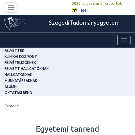
2026. augusztus 6., csütörtök
Toggle
EN
navigation
Szegedi Tudományegyetem
Toggl
navig
FELVETTEK
KLINIKAI KÖZPONT
FELVÉTELIZŐKNEK
FELVETT HALLGATÓKNAK
HALLGATÓKNAK
MUNKATÁRSAKNAK
ALUMNI
OKTATÁSI REND
Tanrend
Egyetemi tanrend