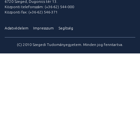
6720 Szeged, Dugonics tér 13.
Központi telefonszám: (+36-62) 544-000
Központi fax: (+36-62) 546-371
Adatvédelem
Impresszum
Segítség
(C) 2010 Szegedi Tudományegyetem. Minden jog fenntartva.