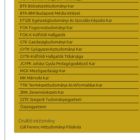
BTK Bölcsészettudományi Kar
BTK-BMI Budapest Média Intézet
ETSZK Egészségtudományi és Szociális Képzési Kar
FOK Fogorvostudományi Kar
FOK-K Külföldi Hallgatók
GTK Gazdaságtudományi Kar
GYTK Gyógyszerésztudományi Kar
GYTK-Külföldi Hallgatók Titkársága
JGYPK Juhász Gyula Pedagógusképző Kar
MGK Mezőgazdasági Kar
MK Mérnöki Kar
TTIK Természettudományi és Informatikai Kar
ZMK Zeneművészeti Kar
SZTE Szegedi Tudományegyetem
Összegyetemi
Önálló intézmény
Gál Ferenc Hittudományi Főiskola