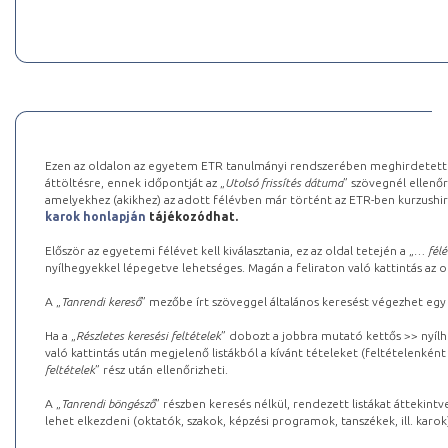
Ezen az oldalon az egyetem ETR tanulmányi rendszerében meghirdetett k
áttöltésre, ennek időpontját az „
Utolsó frissítés dátuma
” szövegnél ellenőr
amelyekhez (akikhez) az adott félévben már történt az ETR-ben kurzushi
karok honlapján
tájékozódhat.
Először az egyetemi félévet kell kiválasztania, ez az oldal tetején a „
… félé
nyílhegyekkel lépegetve lehetséges. Magán a feliraton való kattintás az old
A „
Tanrendi kereső
” mezőbe írt szöveggel általános keresést végezhet egy
Ha a „
Részletes keresési feltételek
” dobozt a jobbra mutató kettős >> nyílh
való kattintás után megjelenő listákból a kívánt tételeket (feltételenként
feltételek
” rész után ellenőrizheti.
A „
Tanrendi böngésző
” részben keresés nélkül, rendezett listákat áttekin
lehet elkezdeni (oktatók, szakok, képzési programok, tanszékek, ill. karok