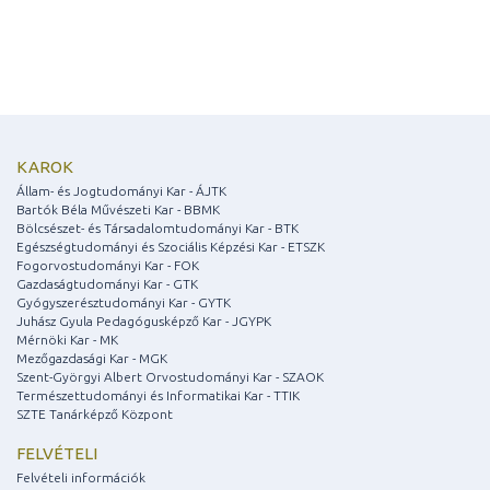
KAROK
Állam- és Jogtudományi Kar - ÁJTK
Bartók Béla Művészeti Kar - BBMK
Bölcsészet- és Társadalomtudományi Kar - BTK
Egészségtudományi és Szociális Képzési Kar - ETSZK
Fogorvostudományi Kar - FOK
Gazdaságtudományi Kar - GTK
Gyógyszerésztudományi Kar - GYTK
Juhász Gyula Pedagógusképző Kar - JGYPK
Mérnöki Kar - MK
Mezőgazdasági Kar - MGK
Szent-Györgyi Albert Orvostudományi Kar - SZAOK
Természettudományi és Informatikai Kar - TTIK
SZTE Tanárképző Központ
FELVÉTELI
Felvételi információk