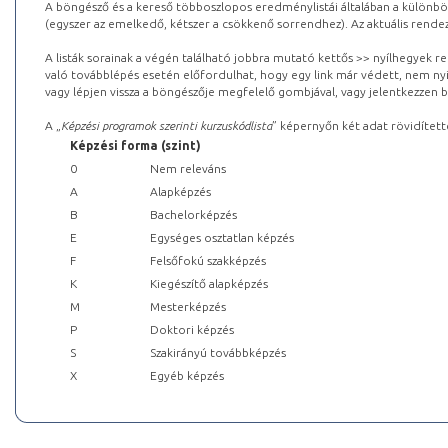
A böngésző és a kereső többoszlopos eredménylistái általában a különböz
(egyszer az emelkedő, kétszer a csökkenő sorrendhez). Az aktuális rendez
A listák sorainak a végén található jobbra mutató kettős >> nyílhegyek r
való továbblépés esetén előfordulhat, hogy egy link már védett, nem nyi
vagy lépjen vissza a böngészője megfelelő gombjával, vagy jelentkezzen be
A „
Képzési programok szerinti kurzuskódlista
” képernyőn két adat rövidített
Képzési forma (szint)
0
Nem releváns
A
Alapképzés
B
Bachelorképzés
E
Egységes osztatlan képzés
F
Felsőfokú szakképzés
K
Kiegészítő alapképzés
M
Mesterképzés
P
Doktori képzés
S
Szakirányú továbbképzés
X
Egyéb képzés