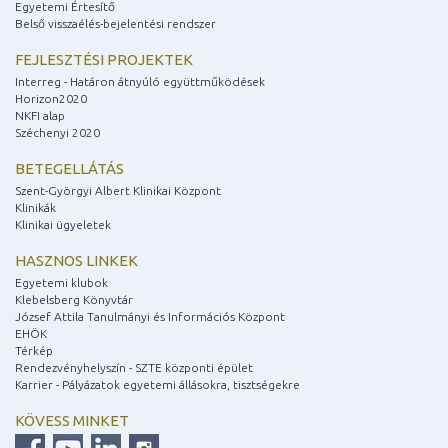
Egyetemi Értesítő
Belső visszaélés-bejelentési rendszer
FEJLESZTÉSI PROJEKTEK
Interreg - Határon átnyúló együttműködések
Horizon2020
NKFI alap
Széchenyi 2020
BETEGELLÁTÁS
Szent-Györgyi Albert Klinikai Központ
Klinikák
Klinikai ügyeletek
HASZNOS LINKEK
Egyetemi klubok
Klebelsberg Könyvtár
József Attila Tanulmányi és Információs Központ
EHÖK
Térkép
Rendezvényhelyszín - SZTE központi épület
Karrier - Pályázatok egyetemi állásokra, tisztségekre
KÖVESS MINKET