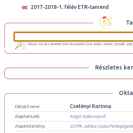
2017-2018-1. félév ETR-tanrend
Ta
Kérjük, írja be a keresett adat (kurzuskód címe, kódja, oktató, tanszék, szak
Részletes ker
Okta
Csetényi Korinna
Oktató neve:
Alaptanszék:
Angol Szakcsoport
Alapintézmény:
JGYPK Juhász Gyula Pedagógus