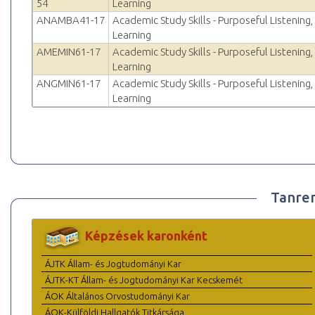
54
Learning
ANAMBA41-17
Academic Study Skills - Purposeful Listening,
Learning
AMEMIN61-17
Academic Study Skills - Purposeful Listening,
Learning
ANGMIN61-17
Academic Study Skills - Purposeful Listening,
Learning
Tanre
Képzések karonként
ÁJTK Állam- és Jogtudományi Kar
ÁJTK-KT Állam- és Jogtudományi Kar Kecskemét
ÁOK Általános Orvostudományi Kar
ÁOK-Külföldi Hallgatók Titkársága