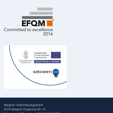
Szegedi Tudományegyetem
6720 Szeged, Dugonics tér 13.