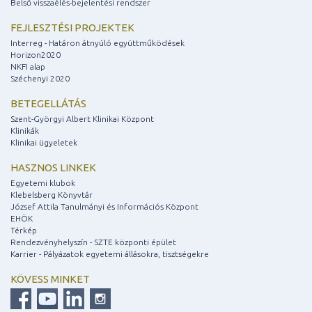
Belső visszaélés-bejelentési rendszer
FEJLESZTÉSI PROJEKTEK
Interreg - Határon átnyúló együttműködések
Horizon2020
NKFI alap
Széchenyi 2020
BETEGELLÁTÁS
Szent-Györgyi Albert Klinikai Központ
Klinikák
Klinikai ügyeletek
HASZNOS LINKEK
Egyetemi klubok
Klebelsberg Könyvtár
József Attila Tanulmányi és Információs Központ
EHÖK
Térkép
Rendezvényhelyszín - SZTE központi épület
Karrier - Pályázatok egyetemi állásokra, tisztségekre
KÖVESS MINKET