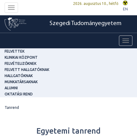
2026. augusztus 10., hétfő
Toggle
EN
navigation
Szegedi Tudományegyetem
Toggl
navig
FELVETTEK
KLINIKAI KÖZPONT
FELVÉTELIZŐKNEK
FELVETT HALLGATÓKNAK
HALLGATÓKNAK
MUNKATÁRSAKNAK
ALUMNI
OKTATÁSI REND
Tanrend
Egyetemi tanrend