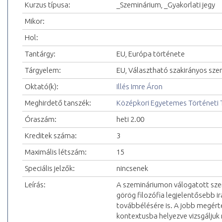
Kurzus típusa:
_Szeminárium, _Gyakorlati jegy
Mikor:
Hol:
Tantárgy:
EU, Európa története
Tárgyelem:
EU, Választható szakirányos sz
Oktató(k):
Illés Imre Áron
Meghirdető tanszék:
Középkori Egyetemes Történeti 
Óraszám:
heti 2.00
Kreditek száma:
3
Maximális létszám:
15
Speciális jelzők:
nincsenek
Leírás:
A szemináriumon válogatott sz
görög filozófia legjelentősebb ir
továbbélésére is. A jobb megért
kontextusba helyezve vizsgáljuk