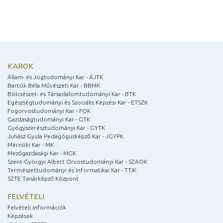
KAROK
Állam- és Jogtudományi Kar - ÁJTK
Bartók Béla Művészeti Kar - BBMK
Bölcsészet- és Társadalomtudományi Kar - BTK
Egészségtudományi és Szociális Képzési Kar - ETSZK
Fogorvostudományi Kar - FOK
Gazdaságtudományi Kar - GTK
Gyógyszerésztudományi Kar - GYTK
Juhász Gyula Pedagógusképző Kar - JGYPK
Mérnöki Kar - MK
Mezőgazdasági Kar - MGK
Szent-Györgyi Albert Orvostudományi Kar - SZAOK
Természettudományi és Informatikai Kar - TTIK
SZTE Tanárképző Központ
FELVÉTELI
Felvételi információk
Képzések