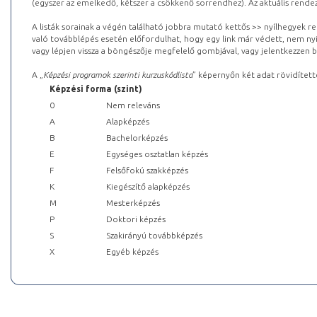
(egyszer az emelkedő, kétszer a csökkenő sorrendhez). Az aktuális rendez
A listák sorainak a végén található jobbra mutató kettős >> nyílhegyek r
való továbblépés esetén előfordulhat, hogy egy link már védett, nem nyi
vagy lépjen vissza a böngészője megfelelő gombjával, vagy jelentkezzen be
A „
Képzési programok szerinti kurzuskódlista
” képernyőn két adat rövidített
Képzési forma (szint)
0
Nem releváns
A
Alapképzés
B
Bachelorképzés
E
Egységes osztatlan képzés
F
Felsőfokú szakképzés
K
Kiegészítő alapképzés
M
Mesterképzés
P
Doktori képzés
S
Szakirányú továbbképzés
X
Egyéb képzés