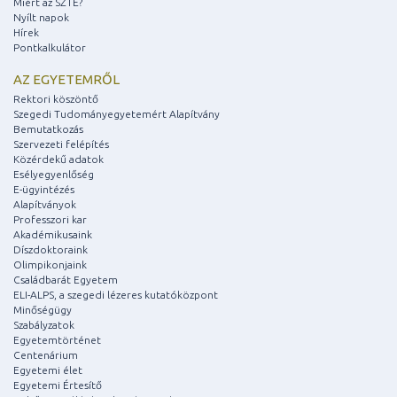
Miért az SZTE?
Nyílt napok
Hírek
Pontkalkulátor
AZ EGYETEMRŐL
Rektori köszöntő
Szegedi Tudományegyetemért Alapítvány
Bemutatkozás
Szervezeti felépítés
Közérdekű adatok
Esélyegyenlőség
E-ügyintézés
Alapítványok
Professzori kar
Akadémikusaink
Díszdoktoraink
Olimpikonjaink
Családbarát Egyetem
ELI-ALPS, a szegedi lézeres kutatóközpont
Minőségügy
Szabályzatok
Egyetemtörténet
Centenárium
Egyetemi élet
Egyetemi Értesítő