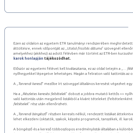
Ezen az oldalon az egyetem ETR tanulmányi rendszerében meghirdetett k
áttöltésre, ennek időpontját az „
Utolsó frissítés dátuma
” szövegnél ellenőr
amelyekhez (akikhez) az adott félévben már történt az ETR-ben kurzushi
karok honlapján
tájékozódhat.
Először az egyetemi félévet kell kiválasztania, ez az oldal tetején a „
… félé
nyílhegyekkel lépegetve lehetséges. Magán a feliraton való kattintás az old
A „
Tanrendi kereső
” mezőbe írt szöveggel általános keresést végezhet egy
Ha a „
Részletes keresési feltételek
” dobozt a jobbra mutató kettős >> nyílh
való kattintás után megjelenő listákból a kívánt tételeket (feltételenként
feltételek
” rész után ellenőrizheti.
A „
Tanrendi böngésző
” részben keresés nélkül, rendezett listákat áttekin
lehet elkezdeni (oktatók, szakok, képzési programok, tanszékek, ill. karok
A böngésző és a kereső többoszlopos eredménylistái általában a különböz