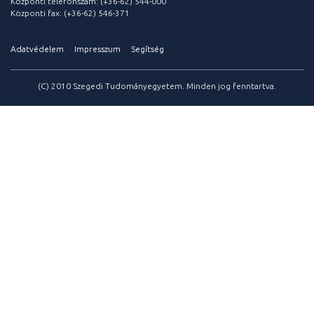
Központi telefonszám: (+36-62) 544-000
Központi fax: (+36-62) 546-371
Adatvédelem
Impresszum
Segítség
(C) 2010 Szegedi Tudományegyetem. Minden jog fenntartva.