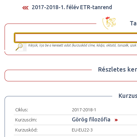
2017-2018-1. félév ETR-tanrend
Ta
Kérjük, írja be a keresett adat (kurzuskód címe, kódja, oktató, tanszék, szak
Részletes ker
Kurzu
Ciklus:
2017-2018-1
Görög filozófia
Kurzuscím:
Kurzuskód:
EU-EU22-3