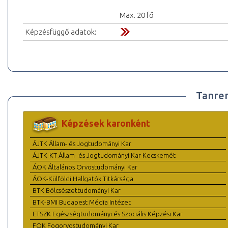
Max. 20 fő
Képzésfüggő adatok:
Tanre
Képzések karonként
ÁJTK Állam- és Jogtudományi Kar
ÁJTK-KT Állam- és Jogtudományi Kar Kecskemét
ÁOK Általános Orvostudományi Kar
ÁOK-Külföldi Hallgatók Titkársága
BTK Bölcsészettudományi Kar
BTK-BMI Budapest Média Intézet
ETSZK Egészségtudományi és Szociális Képzési Kar
FOK Fogorvostudományi Kar