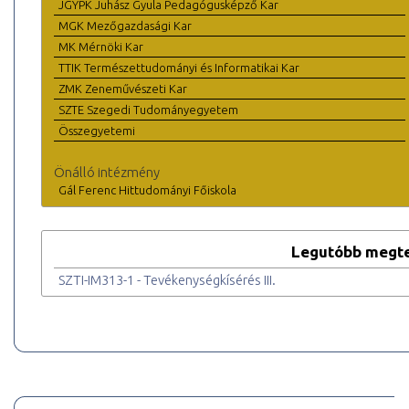
JGYPK Juhász Gyula Pedagógusképző Kar
MGK Mezőgazdasági Kar
MK Mérnöki Kar
TTIK Természettudományi és Informatikai Kar
ZMK Zeneművészeti Kar
SZTE Szegedi Tudományegyetem
Összegyetemi
Önálló intézmény
Gál Ferenc Hittudományi Főiskola
Legutóbb megte
SZTI-IM313-1 - Tevékenységkísérés III.