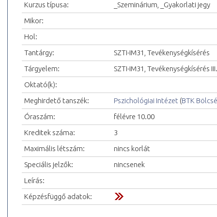
Kurzus típusa:
_Szeminárium, _Gyakorlati jegy
Mikor:
Hol:
Tantárgy:
SZTI-IM31, Tevékenységkísérés
Tárgyelem:
SZTI-IM31, Tevékenységkísérés III
Oktató(k):
Meghirdető tanszék:
Pszichológiai Intézet
(
BTK Bölcs
Óraszám:
félévre 10.00
Kreditek száma:
3
Maximális létszám:
nincs korlát
Speciális jelzők:
nincsenek
Leírás:
Képzésfüggő adatok: