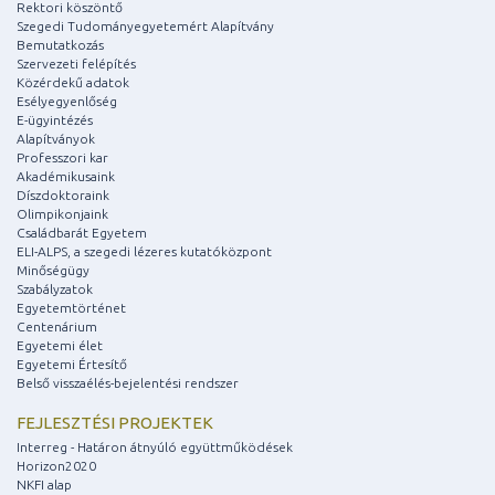
Rektori köszöntő
Szegedi Tudományegyetemért Alapítvány
Bemutatkozás
Szervezeti felépítés
Közérdekű adatok
Esélyegyenlőség
E-ügyintézés
Alapítványok
Professzori kar
Akadémikusaink
Díszdoktoraink
Olimpikonjaink
Családbarát Egyetem
ELI-ALPS, a szegedi lézeres kutatóközpont
Minőségügy
Szabályzatok
Egyetemtörténet
Centenárium
Egyetemi élet
Egyetemi Értesítő
Belső visszaélés-bejelentési rendszer
FEJLESZTÉSI PROJEKTEK
Interreg - Határon átnyúló együttműködések
Horizon2020
NKFI alap