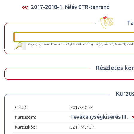
2017-2018-1. félév ETR-tanrend
Ta
Kérjük, írja be a keresett adat (kurzuskód címe, kódja, oktató, tanszék, szak
Részletes ker
Kurzu
Ciklus:
2017-2018-1
Tevékenységkísérés III.
Kurzuscím:
Kurzuskód:
SZTI-IM313-1