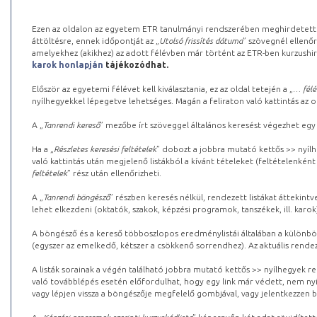
Ezen az oldalon az egyetem ETR tanulmányi rendszerében meghirdetett k
áttöltésre, ennek időpontját az „
Utolsó frissítés dátuma
” szövegnél ellenőr
amelyekhez (akikhez) az adott félévben már történt az ETR-ben kurzushi
karok honlapján
tájékozódhat.
Először az egyetemi félévet kell kiválasztania, ez az oldal tetején a „
… félé
nyílhegyekkel lépegetve lehetséges. Magán a feliraton való kattintás az old
A „
Tanrendi kereső
” mezőbe írt szöveggel általános keresést végezhet egy
Ha a „
Részletes keresési feltételek
” dobozt a jobbra mutató kettős >> nyílh
való kattintás után megjelenő listákból a kívánt tételeket (feltételenként
feltételek
” rész után ellenőrizheti.
A „
Tanrendi böngésző
” részben keresés nélkül, rendezett listákat áttekin
lehet elkezdeni (oktatók, szakok, képzési programok, tanszékek, ill. karok
A böngésző és a kereső többoszlopos eredménylistái általában a különböz
(egyszer az emelkedő, kétszer a csökkenő sorrendhez). Az aktuális rendez
A listák sorainak a végén található jobbra mutató kettős >> nyílhegyek r
való továbblépés esetén előfordulhat, hogy egy link már védett, nem nyi
vagy lépjen vissza a böngészője megfelelő gombjával, vagy jelentkezzen be