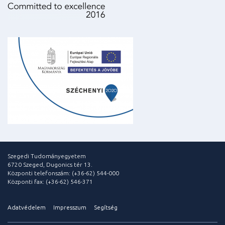
Szegedi Tudományegyetem
6720 Szeged, Dugonics tér 13.
Központi telefonszám: (+36-62) 544-000
Központi fax: (+36-62) 546-371
Adatvédelem
Impresszum
Segítség