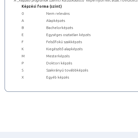
A „
Képzési programok szerinti kurzuskódlista
” képernyőn két adat rövidített
Képzési forma (szint)
0
Nem releváns
A
Alapképzés
B
Bachelorképzés
E
Egységes osztatlan képzés
F
Felsőfokú szakképzés
K
Kiegészítő alapképzés
M
Mesterképzés
P
Doktori képzés
S
Szakirányú továbbképzés
X
Egyéb képzés