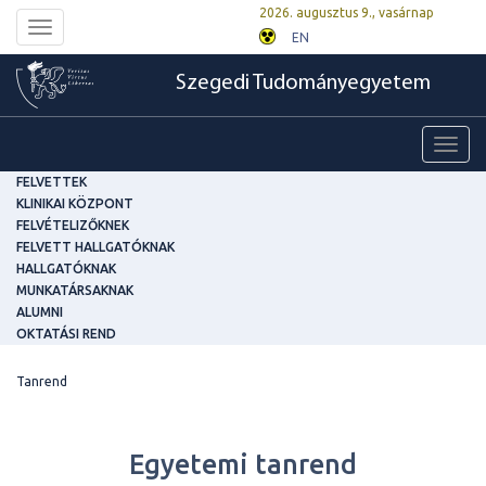
2026. augusztus 9., vasárnap
Toggle
EN
navigation
Szegedi Tudományegyetem
Toggl
navig
FELVETTEK
KLINIKAI KÖZPONT
FELVÉTELIZŐKNEK
FELVETT HALLGATÓKNAK
HALLGATÓKNAK
MUNKATÁRSAKNAK
ALUMNI
OKTATÁSI REND
Tanrend
Egyetemi tanrend