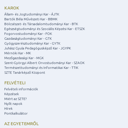
KAROK
Állam- és Jogtudományi Kar - ÁJTK
Bartók Béla Művészeti Kar - BBMK
Bölcsészet- és Társadalomtudományi Kar - BTK
Egészségtudományi és Szociális Képzési Kar - ETSZK
Fogorvostudományi Kar - FOK
Gazdaságtudományi Kar - GTK
Gyógyszerésztudományi Kar - GYTK
Juhász Gyula Pedagógusképző Kar - JGYPK
Mérnöki Kar - MK
Mezőgazdasági Kar - MGK
Szent-Györgyi Albert Orvostudományi Kar - SZAOK
Természettudományi és Informatikai Kar - TTIK
SZTE Tanárképző Központ
FELVÉTELI
Felvételi információk
Képzések
Miért az SZTE?
Nyílt napok
Hírek
Pontkalkulátor
AZ EGYETEMRŐL