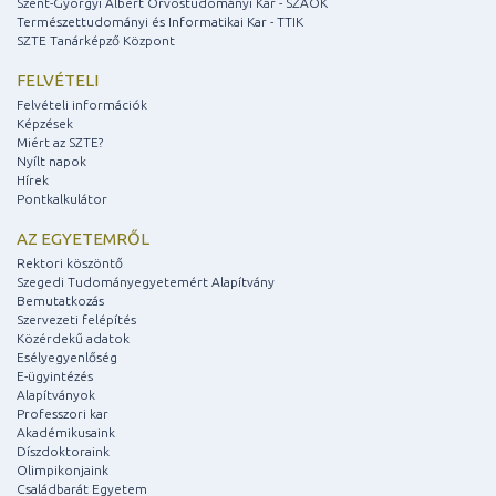
Szent-Györgyi Albert Orvostudományi Kar - SZAOK
Természettudományi és Informatikai Kar - TTIK
SZTE Tanárképző Központ
FELVÉTELI
Felvételi információk
Képzések
Miért az SZTE?
Nyílt napok
Hírek
Pontkalkulátor
AZ EGYETEMRŐL
Rektori köszöntő
Szegedi Tudományegyetemért Alapítvány
Bemutatkozás
Szervezeti felépítés
Közérdekű adatok
Esélyegyenlőség
E-ügyintézés
Alapítványok
Professzori kar
Akadémikusaink
Díszdoktoraink
Olimpikonjaink
Családbarát Egyetem