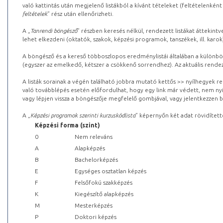
való kattintás után megjelenő listákból a kívánt tételeket (feltételenként
feltételek
” rész után ellenőrizheti.
A „
Tanrendi böngésző
” részben keresés nélkül, rendezett listákat áttekin
lehet elkezdeni (oktatók, szakok, képzési programok, tanszékek, ill. karok
A böngésző és a kereső többoszlopos eredménylistái általában a különböz
(egyszer az emelkedő, kétszer a csökkenő sorrendhez). Az aktuális rendez
A listák sorainak a végén található jobbra mutató kettős >> nyílhegyek r
való továbblépés esetén előfordulhat, hogy egy link már védett, nem nyi
vagy lépjen vissza a böngészője megfelelő gombjával, vagy jelentkezzen be
A „
Képzési programok szerinti kurzuskódlista
” képernyőn két adat rövidített
Képzési forma (szint)
0
Nem releváns
A
Alapképzés
B
Bachelorképzés
E
Egységes osztatlan képzés
F
Felsőfokú szakképzés
K
Kiegészítő alapképzés
M
Mesterképzés
P
Doktori képzés