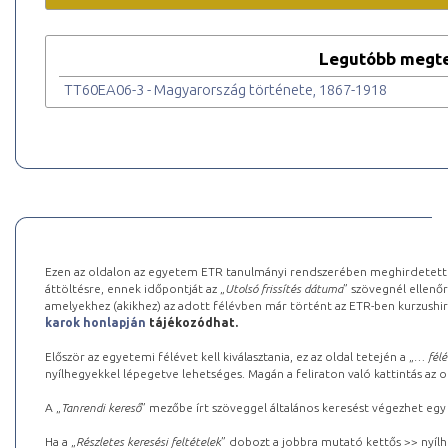
Legutóbb megte
TT60EA06-3 - Magyarország története, 1867-1918
Ezen az oldalon az egyetem ETR tanulmányi rendszerében meghirdetett k
áttöltésre, ennek időpontját az „
Utolsó frissítés dátuma
” szövegnél ellenőr
amelyekhez (akikhez) az adott félévben már történt az ETR-ben kurzushi
karok honlapján
tájékozódhat.
Először az egyetemi félévet kell kiválasztania, ez az oldal tetején a „
… félé
nyílhegyekkel lépegetve lehetséges. Magán a feliraton való kattintás az old
A „
Tanrendi kereső
” mezőbe írt szöveggel általános keresést végezhet egy
Ha a „
Részletes keresési feltételek
” dobozt a jobbra mutató kettős >> nyílh