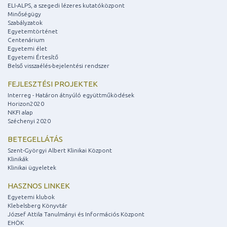
ELI-ALPS, a szegedi lézeres kutatóközpont
Minőségügy
Szabályzatok
Egyetemtörténet
Centenárium
Egyetemi élet
Egyetemi Értesítő
Belső visszaélés-bejelentési rendszer
FEJLESZTÉSI PROJEKTEK
Interreg - Határon átnyúló együttműködések
Horizon2020
NKFI alap
Széchenyi 2020
BETEGELLÁTÁS
Szent-Györgyi Albert Klinikai Központ
Klinikák
Klinikai ügyeletek
HASZNOS LINKEK
Egyetemi klubok
Klebelsberg Könyvtár
József Attila Tanulmányi és Információs Központ
EHÖK