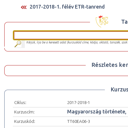
2017-2018-1. félév ETR-tanrend
Ta
Kérjük, írja be a keresett adat (kurzuskód címe, kódja, oktató, tanszék, szak
Részletes ker
Kurzu
Ciklus:
2017-2018-1
Magyarország története,
Kurzuscím:
Kurzuskód:
TT60EA06-3