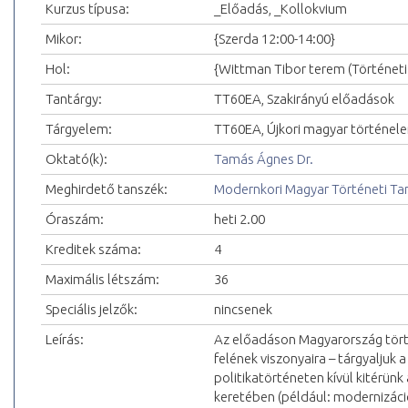
Kurzus típusa:
_Előadás, _Kollokvium
Mikor:
{Szerda 12:00-14:00}
Hol:
{Wittman Tibor terem (Történeti
Tantárgy:
TT60EA, Szakirányú előadások
Tárgyelem:
TT60EA, Újkori magyar történel
Oktató(k):
Tamás Ágnes Dr.
Meghirdető tanszék:
Modernkori Magyar Történeti Ta
Óraszám:
heti 2.00
Kreditek száma:
4
Maximális létszám:
36
Speciális jelzők:
nincsenek
Leírás:
Az előadáson Magyarország törté
felének viszonyaira – tárgyaljuk
politikatörténeten kívül kitérün
keretében (például: modernizáci