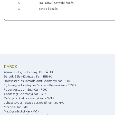
S
Szakirányú továbbképzés
X
Egyéb képzés
KAROK
Állam- és Jogtudományi Kar - ÁJTK
Bartók Béla Művészeti Kar - BBMK
Bölcsészet- és Társadalomtudományi Kar - BTK
Egészségtudományi és Szociális Képzési Kar - ETSZK
Fogorvostudományi Kar - FOK
Gazdaságtudományi Kar - GTK
Gyógyszerésztudományi Kar - GYTK
Juhász Gyula Pedagógusképző Kar - JGYPK
Mérnöki Kar - MK
Mezőgazdasági Kar - MGK