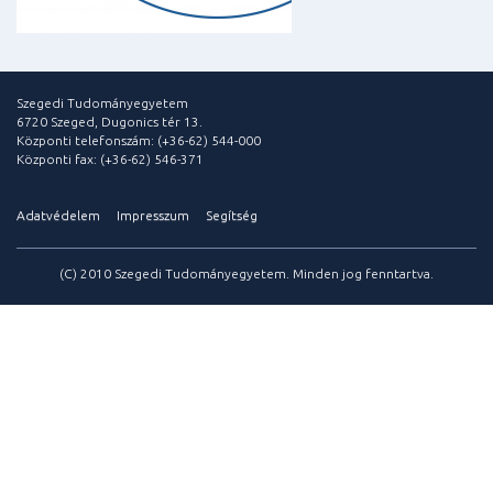
Szegedi Tudományegyetem
6720 Szeged, Dugonics tér 13.
Központi telefonszám: (+36-62) 544-000
Központi fax: (+36-62) 546-371
Adatvédelem
Impresszum
Segítség
(C) 2010 Szegedi Tudományegyetem. Minden jog fenntartva.