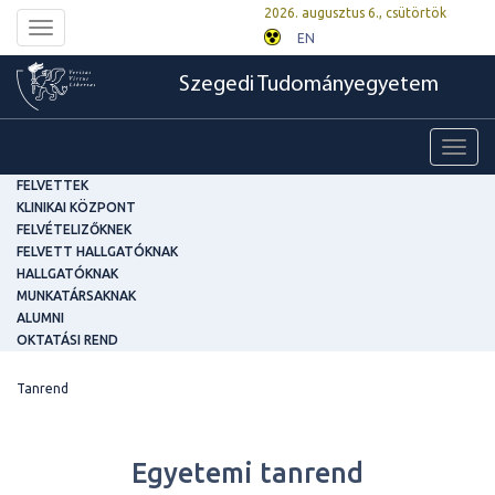
2026. augusztus 6., csütörtök
Toggle
EN
navigation
Szegedi Tudományegyetem
Toggl
navig
FELVETTEK
KLINIKAI KÖZPONT
FELVÉTELIZŐKNEK
FELVETT HALLGATÓKNAK
HALLGATÓKNAK
MUNKATÁRSAKNAK
ALUMNI
OKTATÁSI REND
Tanrend
Egyetemi tanrend