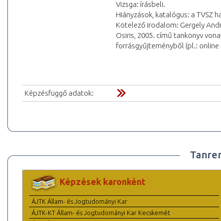
Vizsga: írásbeli.
Hiányzások, katalógus: a TVSZ ha
Kötelező irodalom: Gergely Andr
Osiris, 2005. című tankönyv vona
forrásgyűjteményből (pl.: online 
Képzésfüggő adatok:
Tanre
Képzések karonként
ÁJTK Állam- és Jogtudományi Kar
ÁJTK-KT Állam- és Jogtudományi Kar Kecskemét