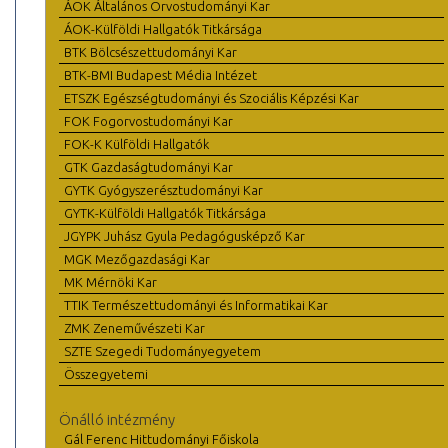
ÁOK Általános Orvostudományi Kar
ÁOK-Külföldi Hallgatók Titkársága
BTK Bölcsészettudományi Kar
BTK-BMI Budapest Média Intézet
ETSZK Egészségtudományi és Szociális Képzési Kar
FOK Fogorvostudományi Kar
FOK-K Külföldi Hallgatók
GTK Gazdaságtudományi Kar
GYTK Gyógyszerésztudományi Kar
GYTK-Külföldi Hallgatók Titkársága
JGYPK Juhász Gyula Pedagógusképző Kar
MGK Mezőgazdasági Kar
MK Mérnöki Kar
TTIK Természettudományi és Informatikai Kar
ZMK Zeneművészeti Kar
SZTE Szegedi Tudományegyetem
Összegyetemi
Önálló intézmény
Gál Ferenc Hittudományi Főiskola