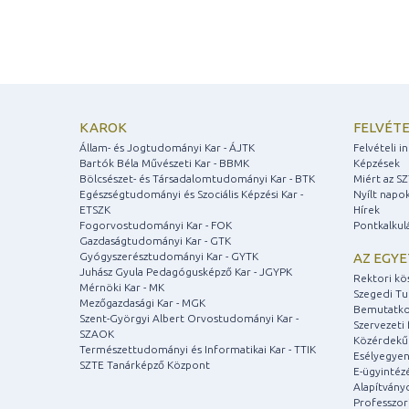
KAROK
FELVÉTE
Állam- és Jogtudományi Kar - ÁJTK
Felvételi 
Bartók Béla Művészeti Kar - BBMK
Képzések
Bölcsészet- és Társadalomtudományi Kar - BTK
Miért az S
Egészségtudományi és Szociális Képzési Kar -
Nyílt napo
ETSZK
Hírek
Fogorvostudományi Kar - FOK
Pontkalkul
Gazdaságtudományi Kar - GTK
Gyógyszerésztudományi Kar - GYTK
AZ EGY
Juhász Gyula Pedagógusképző Kar - JGYPK
Rektori kö
Mérnöki Kar - MK
Szegedi T
Mezőgazdasági Kar - MGK
Bemutatko
Szent-Györgyi Albert Orvostudományi Kar -
Szervezeti 
SZAOK
Közérdekű
Természettudományi és Informatikai Kar - TTIK
Esélyegyen
SZTE Tanárképző Központ
E-ügyintéz
Alapítvány
Professzori