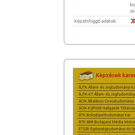
kö
ór
Képzésfüggő adatok:
Képzések karo
ÁJTK Állam- és Jogtudományi K
ÁJTK-KT Állam- és Jogtudomány
ÁOK Általános Orvostudományi 
ÁOK-Külföldi Hallgatók Titkársá
BTK Bölcsészettudományi Kar
BTK-BMI Budapest Média Intéze
ETSZK Egészségtudományi és Szo