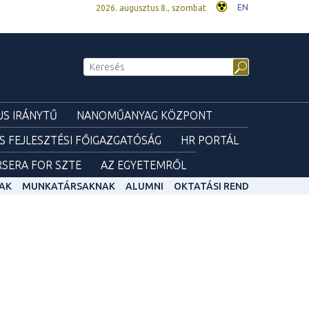
EN
2026. augusztus 8., szombat
S IRÁNYTŰ
NANOMŰANYAG KÖZPONT
ÉS FEJLESZTÉSI FŐIGAZGATÓSÁG
HR PORTÁL
SERA FOR SZTE
AZ EGYETEMRŐL
AK
MUNKATÁRSAKNAK
ALUMNI
OKTATÁSI REND