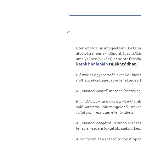
Ezen az oldalon az egyetem ETR tanu
áttöltésre, ennek időpontját az „
Utols
amelyekhez (akikhez) az adott félév
karok honlapján
tájékozódhat.
Először az egyetemi félévet kell kivála
nyílhegyekkel lépegetve lehetséges. Ma
A „
Tanrendi kereső
” mezőbe írt szöveg
Ha a „
Részletes keresési feltételek
” dob
való kattintás után megjelenő listákbó
feltételek
” rész után ellenőrizheti.
A „
Tanrendi böngésző
” részben keresés
lehet elkezdeni (oktatók, szakok, képz
A böngésző és a kereső többoszlopos 