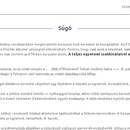
Utols
Súgó
lmányi rendszerében meghirdetett kurzusok közt kereshet és böngészhet. Az ETR
ó frissítés dátuma
” szövegnél ellenőrizheti. Fontos, hogy csak azok a képzések, sza
ben már történt az ETR-ben kurzushirdetés.
A teljes egyetemi szakkínálatról 
sztania, ez az oldal tetején a „
… félév ETR-tanrend
” felirat melletti balra <<<, ill.
gán a feliraton való kattintás az oldalt alapállapotba állítja.
gel általános keresést végezhet egy lépésben a képzési programok, kurzuskódok, 
ozt a jobbra mutató kettős >> nyílheggyel kinyitja, akkor több szempontú keresé
l a kívánt tételeket (feltételenként egyet) kiválasztja. A lekérdezéshez kijelölt s
 nélkül, rendezett listákat áttekintve tájékozódhat a féléves tanrendben. A böng
ési programok, tanszékek, ill. karok).
eredménylistái általában a különböző oszlopok szerint átrendezhetők: ehhez a me