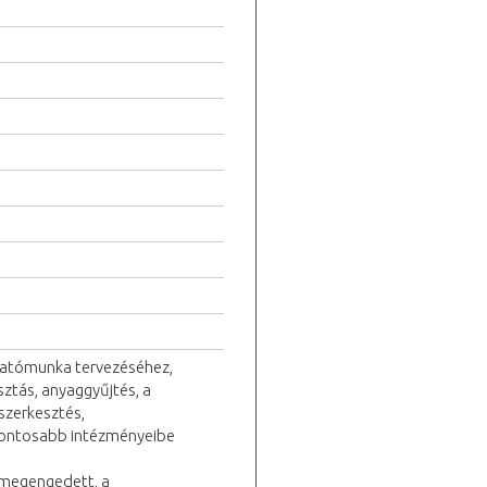
utatómunka tervezéséhez,
sztás, anyaggyűjtés, a
gszerkesztés,
gfontosabb intézményeibe
 megengedett, a