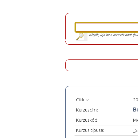
Kérjük, írja be a keresett adat (k
Ciklus:
20
B
Kurzuscím:
Kurzuskód:
M
Kurzus típusa:
_S