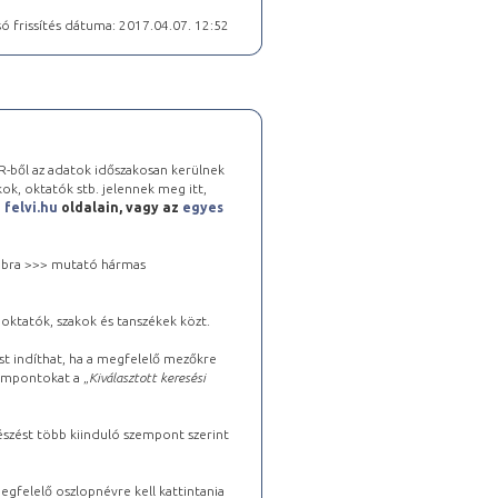
ó frissítés dátuma: 2017.04.07. 12:52
-ből az adatok időszakosan kerülnek
kok, oktatók stb. jelennek meg itt,
a
felvi.hu
oldalain, vagy az
egyes
 jobbra >>> mutató hármas
oktatók, szakok és tanszékek közt.
st indíthat, ha a megfelelő mezőkre
zempontokat a „
Kiválasztott keresési
észést több kiinduló szempont szerint
gfelelő oszlopnévre kell kattintania