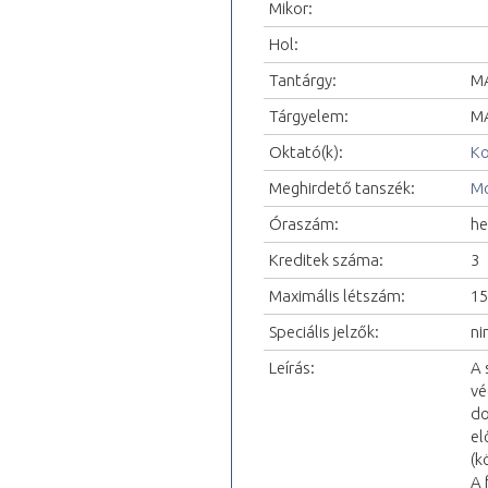
Mikor:
Hol:
Tantárgy:
MA
Tárgyelem:
MA
Oktató(k):
Ko
Meghirdető tanszék:
Mo
Óraszám:
he
Kreditek száma:
3
Maximális létszám:
15
Speciális jelzők:
ni
Leírás:
A 
vé
do
el
(k
A 