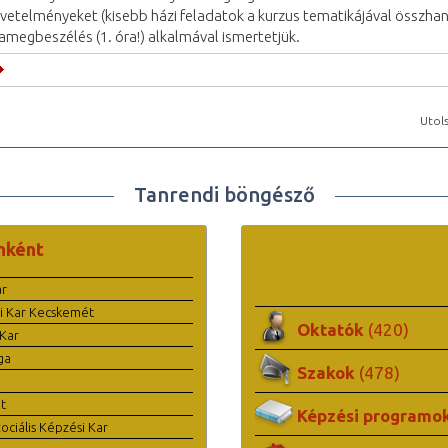
vetelményeket (kisebb házi feladatok a kurzus tematikájával összhan
amegbeszélés (1. óra!) alkalmával ismertetjük.
Utols
Tanrendi böngésző
nként
ar
i Kar Kecskemét
Oktatók
(420)
Kar
ga
Szakok
(478)
t
Képzési programo
ciális Képzési Kar