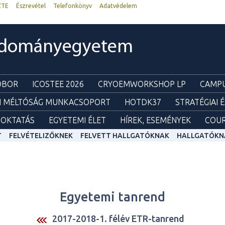
ZTE
Észrevétel
Telefonkönyv
Adatvédelem
udományegyetem
ZOBOR
ICOSTEE 2026
CRYOEMWORKSHOP LP
CAMPU
I MÉLTÓSÁG MUNKACSOPORT
HOTDK37
STRATÉGIAI 
OKTATÁS
EGYETEMI ÉLET
HÍREK, ESEMÉNYEK
COUR
T
FELVÉTELIZŐKNEK
FELVETT HALLGATÓKNAK
HALLGATÓKN
Egyetemi tanrend
2017-2018-1. félév ETR-tanrend