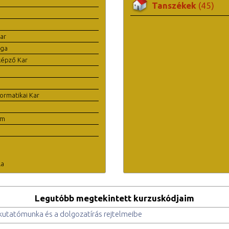
Tanszékek
(45)
ar
ága
képző Kar
ormatikai Kar
em
la
Legutóbb megtekintett kurzuskódjaim
kutatómunka és a dolgozatírás rejtelmeibe