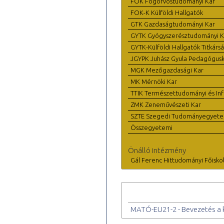
FOK Fogorvostudományi Kar
FOK-K Külföldi Hallgatók
GTK Gazdaságtudományi Kar
GYTK Gyógyszerésztudományi K
GYTK-Külföldi Hallgatók Titkárs
JGYPK Juhász Gyula Pedagógus
MGK Mezőgazdasági Kar
MK Mérnöki Kar
TTIK Természettudományi és Inf
ZMK Zeneművészeti Kar
SZTE Szegedi Tudományegyet
Összegyetemi
Önálló intézmény
Gál Ferenc Hittudományi Főisko
MATÓ-EU21-2 - Bevezetés a 