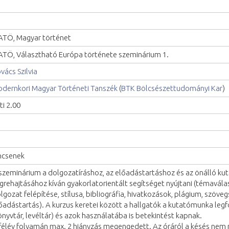
TÖ, Magyar történet
TÖ, Választható Európa története szeminárium 1.
vács Szilvia
dernkori Magyar Történeti Tanszék
(
BTK Bölcsészettudományi Kar
)
ti 2.00
ncsenek
szeminárium a dolgozatíráshoz, az előadástartáshoz és az önálló k
grehajtásához kíván gyakorlatorientált segítséget nyújtani (témavála
lgozat felépítése, stílusa, bibliográfia, hivatkozások, plágium, szöve
őadástartás). A kurzus keretei között a hallgatók a kutatómunka le
önyvtár, levéltár) és azok használatába is betekintést kapnak.
félév folyamán max. 2 hiányzás megengedett. Az óráról a késés nem