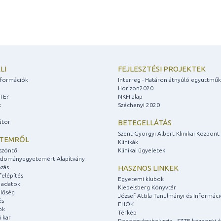
LI
FEJLESZTÉSI PROJEKTEK
információk
Interreg - Határon átnyúló együttmű
Horizon2020
ZTE?
NKFI alap
k
Széchenyi 2020
átor
BETEGELLÁTÁS
Szent-Györgyi Albert Klinikai Központ
ETEMRŐL
Klinikák
szöntő
Klinikai ügyeletek
udományegyetemért Alapítvány
zás
HASZNOS LINKEK
felépítés
Egyetemi klubok
 adatok
Klebelsberg Könyvtár
lőség
József Attila Tanulmányi és Informác
és
EHÖK
ok
Térkép
 kar
Rendezvényhelyszín - SZTE központi é