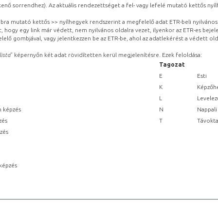
kenő sorrendhez). Az aktuális rendezettséget a fel- vagy lefelé mutató kettős nyí
obbra mutató kettős >> nyílhegyek rendszerint a megfelelő adat ETR-beli nyilváno
, hogy egy link már védett, nem nyilvános oldalra vezet, ilyenkor az ETR-es beje
lelő gombjával, vagy jelentkezzen be az ETR-be, ahol az adatlekérést a védett olda
lista
” képernyőn két adat rövidítetten kerül megjelenítésre. Ezek feloldása:
Tagozat
E
Esti
K
Képzőhe
L
Levelez
n képzés
N
Nappali
zés
T
Távokta
pzés
képzés