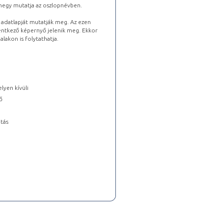
lhegy mutatja az oszlopnévben.
s adatlapját mutatják meg. Az ezen
lentkező képernyő jelenik meg. Ekkor
lakon is folytathatja.
lyen kívüli
ő
tás