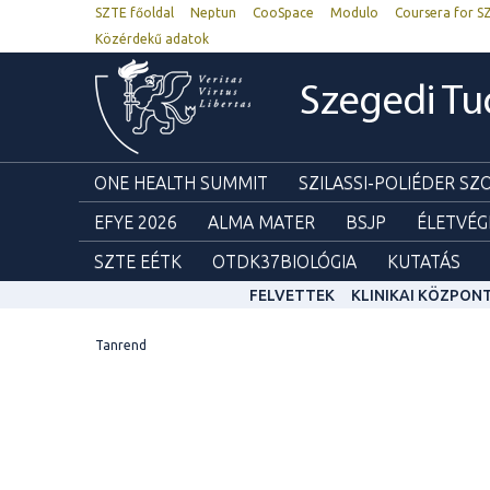
SZTE főoldal
Neptun
CooSpace
Modulo
Coursera for S
Közérdekű adatok
Szegedi T
ONE HEALTH SUMMIT
SZILASSI-POLIÉDER S
EFYE 2026
ALMA MATER
BSJP
ÉLETVÉG
SZTE EÉTK
OTDK37BIOLÓGIA
KUTATÁS
FELVETTEK
KLINIKAI KÖZPON
Tanrend