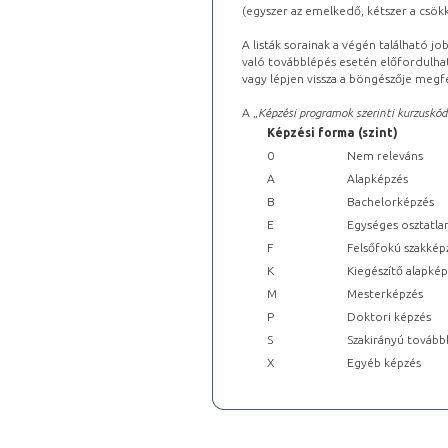
(egyszer az emelkedő, kétszer a csök
A listák sorainak a végén található j
való továbblépés esetén előfordulhat
vagy lépjen vissza a böngészője megfe
A „
Képzési programok szerinti kurzuskód
Képzési forma (szint)
0
Nem releváns
A
Alapképzés
B
Bachelorképzés
E
Egységes osztatla
F
Felsőfokú szakkép
K
Kiegészítő alapké
M
Mesterképzés
P
Doktori képzés
S
Szakirányú tovább
X
Egyéb képzés