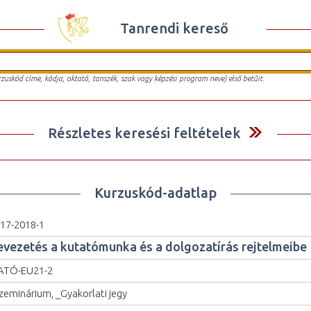
Tanrendi kereső
urzuskód címe, kódja, oktató, tanszék, szak vagy képzési program neve) első betűit.
Részletes keresési feltételek
Kurzuskód-adatlap
17-2018-1
evezetés a kutatómunka és a dolgozatírás rejtelmeibe
ATÓ-EU21-2
zeminárium, _Gyakorlati jegy