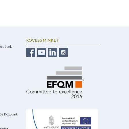
KÖVESS MINKET
ködések
iós Központ
pület