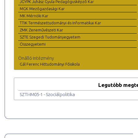
JGYPK Juhász Gyula Pedagógusképző Kar
MGK Mezőgazdasági Kar
MK Mérnöki Kar
TTIK Természettudományi és Informatikai Kar
ZMK Zeneművészeti Kar
SZTE Szegedi Tudományegyetem
Összegyetemi
Önálló intézmény
Gál Ferenc Hittudományi Főiskola
Legutóbb megte
SZTI-IM05-1 - Szociálpolitika