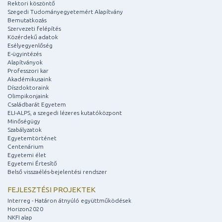
Rektori köszöntő
Szegedi Tudományegyetemért Alapítvány
Bemutatkozás
Szervezeti felépítés
Közérdekű adatok
Esélyegyenlőség
E-ügyintézés
Alapítványok
Professzori kar
Akadémikusaink
Díszdoktoraink
Olimpikonjaink
Családbarát Egyetem
ELI-ALPS, a szegedi lézeres kutatóközpont
Minőségügy
Szabályzatok
Egyetemtörténet
Centenárium
Egyetemi élet
Egyetemi Értesítő
Belső visszaélés-bejelentési rendszer
FEJLESZTÉSI PROJEKTEK
Interreg - Határon átnyúló együttműködések
Horizon2020
NKFI alap