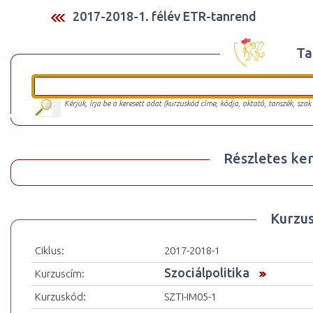
2017-2018-1. félév ETR-tanrend
Ta
Kérjük, írja be a keresett adat (kurzuskód címe, kódja, oktató, tanszék, szak
Részletes ker
Kurzu
Ciklus:
2017-2018-1
Szociálpolitika
Kurzuscím:
Kurzuskód:
SZTI-IM05-1