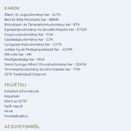
KAROK
Állam- és Jogtudományi Kar - ÁJTK
Bartók Béla Művészeti Kar - BBMK
Bölcsészet- és Társadalomtudományi Kar - BTK
Egészségtudományi és Szociális Képzési Kar - ETSZK
Fogorvostudományi Kar - FOK
Gazdaságtudományi Kar - GTK
Gyógyszerésztudományi Kar - GYTK
Juhász Gyula Pedagógusképző Kar - JGYPK
Mérnöki Kar - MK
Mezőgazdasági Kar - MGK
Szent-Györgyi Albert Orvostudományi Kar - SZAOK
Természettudományi és Informatikai Kar - TTIK
SZTE Tanárképző Központ
FELVÉTELI
Felvételi információk
Képzések
Miért az SZTE?
Nyílt napok
Hírek
Pontkalkulátor
AZ EGYETEMRŐL