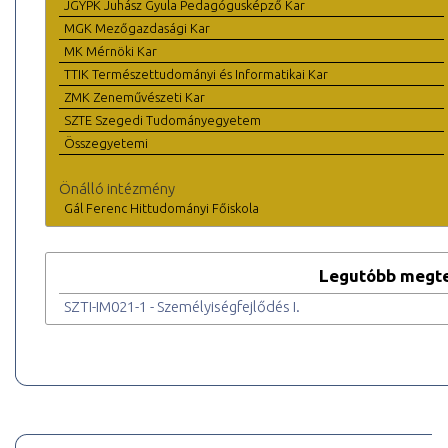
JGYPK Juhász Gyula Pedagógusképző Kar
MGK Mezőgazdasági Kar
MK Mérnöki Kar
TTIK Természettudományi és Informatikai Kar
ZMK Zeneművészeti Kar
SZTE Szegedi Tudományegyetem
Összegyetemi
Önálló intézmény
Gál Ferenc Hittudományi Főiskola
Legutóbb megte
SZTI-IM021-1 - Személyiségfejlődés I.