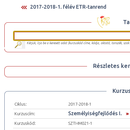
2017-2018-1. félév ETR-tanrend
Ta
Kérjük, írja be a keresett adat (kurzuskód címe, kódja, oktató, tanszék, szak
Részletes ker
Kurzu
Ciklus:
2017-2018-1
Személyiségfejlődés I.
Kurzuscím:
Kurzuskód:
SZTI-IM021-1