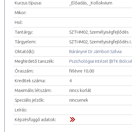
Kurzus típusa:
_Előadás, _Kollokvium
Mikor:
Hol:
Tantárgy:
SZTI-IM02, Személyiségfejlődés
Tárgyelem:
SZTI-IM02, Személyiségfejlődés I.
Oktató(k):
Bárányné Dr Jámbori Szilvia
Meghirdető tanszék:
Pszichológiai Intézet
(
BTK Bölcs
Óraszám:
félévre 10.00
Kreditek száma:
4
Maximális létszám:
nincs korlát
Speciális jelzők:
nincsenek
Leírás:
Képzésfüggő adatok: