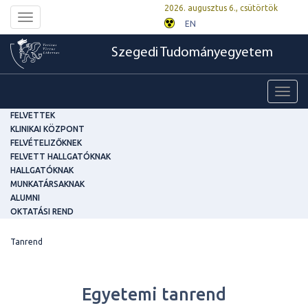
2026. augusztus 6., csütörtök
Toggle
EN
navigation
Szegedi Tudományegyetem
Toggl
navig
FELVETTEK
KLINIKAI KÖZPONT
FELVÉTELIZŐKNEK
FELVETT HALLGATÓKNAK
HALLGATÓKNAK
MUNKATÁRSAKNAK
ALUMNI
OKTATÁSI REND
Tanrend
Egyetemi tanrend