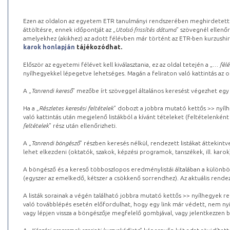
Ezen az oldalon az egyetem ETR tanulmányi rendszerében meghirdetett k
áttöltésre, ennek időpontját az „
Utolsó frissítés dátuma
” szövegnél ellenőr
amelyekhez (akikhez) az adott félévben már történt az ETR-ben kurzushi
karok honlapján
tájékozódhat.
Először az egyetemi félévet kell kiválasztania, ez az oldal tetején a „
… félé
nyílhegyekkel lépegetve lehetséges. Magán a feliraton való kattintás az old
A „
Tanrendi kereső
” mezőbe írt szöveggel általános keresést végezhet egy
Ha a „
Részletes keresési feltételek
” dobozt a jobbra mutató kettős >> nyílh
való kattintás után megjelenő listákból a kívánt tételeket (feltételenként
feltételek
” rész után ellenőrizheti.
A „
Tanrendi böngésző
” részben keresés nélkül, rendezett listákat áttekin
lehet elkezdeni (oktatók, szakok, képzési programok, tanszékek, ill. karok
A böngésző és a kereső többoszlopos eredménylistái általában a különböz
(egyszer az emelkedő, kétszer a csökkenő sorrendhez). Az aktuális rendez
A listák sorainak a végén található jobbra mutató kettős >> nyílhegyek r
való továbblépés esetén előfordulhat, hogy egy link már védett, nem nyi
vagy lépjen vissza a böngészője megfelelő gombjával, vagy jelentkezzen be