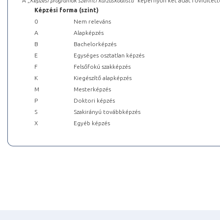
A „
Képzési programok szerinti kurzuskódlista
” képernyőn két adat rövidített
Képzési forma (szint)
0
Nem releváns
A
Alapképzés
B
Bachelorképzés
E
Egységes osztatlan képzés
F
Felsőfokú szakképzés
K
Kiegészítő alapképzés
M
Mesterképzés
P
Doktori képzés
S
Szakirányú továbbképzés
X
Egyéb képzés