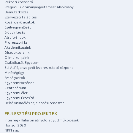
Rektori köszöntő
Szegedi Tudományegyetemért Alapítvány
Bemutatkozás
Szervezeti felépítés
Közérdekű adatok
Esélyegyenlőség
E-ügyintézés
Alapítványok
Professzori kar
Akadémikusaink
Díszdoktoraink
Olimpikonjaink
Családbarát Egyetem
ELI-ALPS, a szegedi lézeres kutatóközpont
Minőségügy
Szabályzatok
Egyetemtörténet
Centenárium
Egyetemi élet
Egyetemi Értesítő
Belső visszaélés-bejelentési rendszer
FEJLESZTÉSI PROJEKTEK
Interreg - Határon átnyúló együttműködések
Horizon2020
NKFI alap