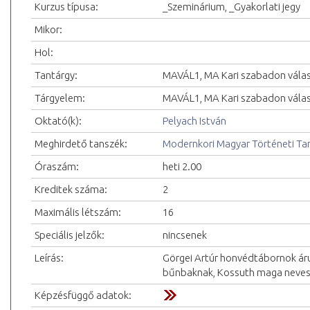
Kurzus típusa:
_Szeminárium, _Gyakorlati jegy
Mikor:
Hol:
Tantárgy:
MAVÁL1, MA Kari szabadon vála
Tárgyelem:
MAVÁL1, MA Kari szabadon vála
Oktató(k):
Pelyach István
Meghirdető tanszék:
Modernkori Magyar Történeti Ta
Óraszám:
heti 2.00
Kreditek száma:
2
Maximális létszám:
16
Speciális jelzők:
nincsenek
Leírás:
Görgei Artúr honvédtábornok árul
bűnbaknak, Kossuth maga nevesít
Képzésfüggő adatok: