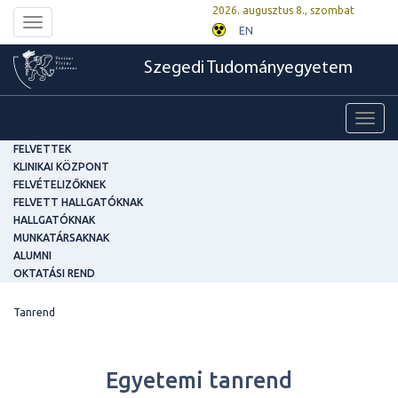
2026. augusztus 8., szombat
Toggle
EN
navigation
Szegedi Tudományegyetem
Toggl
navig
FELVETTEK
KLINIKAI KÖZPONT
FELVÉTELIZŐKNEK
FELVETT HALLGATÓKNAK
HALLGATÓKNAK
MUNKATÁRSAKNAK
ALUMNI
OKTATÁSI REND
Tanrend
Egyetemi tanrend