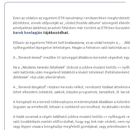
Ezen az oldalon az egyetem ETR tanulmányi rendszerében meghirdetett k
áttöltésre, ennek időpontját az „
Utolsó frissítés dátuma
” szövegnél ellenőr
amelyekhez (akikhez) az adott félévben már történt az ETR-ben kurzushi
karok honlapján
tájékozódhat.
Először az egyetemi félévet kell kiválasztania, ez az oldal tetején a „
… félé
nyílhegyekkel lépegetve lehetséges. Magán a feliraton való kattintás az old
A „
Tanrendi kereső
” mezőbe írt szöveggel általános keresést végezhet egy
Ha a „
Részletes keresési feltételek
” dobozt a jobbra mutató kettős >> nyílh
való kattintás után megjelenő listákból a kívánt tételeket (feltételenként
feltételek
” rész után ellenőrizheti.
A „
Tanrendi böngésző
” részben keresés nélkül, rendezett listákat áttekin
lehet elkezdeni (oktatók, szakok, képzési programok, tanszékek, ill. karok
A böngésző és a kereső többoszlopos eredménylistái általában a különböz
(egyszer az emelkedő, kétszer a csökkenő sorrendhez). Az aktuális rendez
A listák sorainak a végén található jobbra mutató kettős >> nyílhegyek r
való továbblépés esetén előfordulhat, hogy egy link már védett, nem nyi
vagy lépjen vissza a böngészője megfelelő gombjával, vagy jelentkezzen be