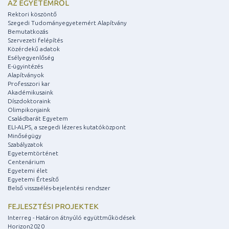
AZ EGYETEMRŐL
Rektori köszöntő
Szegedi Tudományegyetemért Alapítvány
Bemutatkozás
Szervezeti felépítés
Közérdekű adatok
Esélyegyenlőség
E-ügyintézés
Alapítványok
Professzori kar
Akadémikusaink
Díszdoktoraink
Olimpikonjaink
Családbarát Egyetem
ELI-ALPS, a szegedi lézeres kutatóközpont
Minőségügy
Szabályzatok
Egyetemtörténet
Centenárium
Egyetemi élet
Egyetemi Értesítő
Belső visszaélés-bejelentési rendszer
FEJLESZTÉSI PROJEKTEK
Interreg - Határon átnyúló együttműködések
Horizon2020