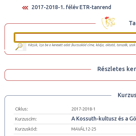
2017-2018-1. félév ETR-tanrend
Ta
Kérjük, írja be a keresett adat (kurzuskód címe, kódja, oktató, tanszék, szak
Részletes ker
Kurzu
Ciklus:
2017-2018-1
A Kossuth-kultusz és a G
Kurzuscím:
Kurzuskód:
MAVÁL12-25