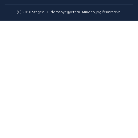
(C) 2010 Szegedi Tudományegyetem. Minden jog fenntartva.