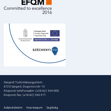
Szegedi Tudományegyetem
6720 Szeged, Dugonics tér 13.
Központi telefonszám: (+36-62) 544-000
Központi fax: (+36-62) 546-371
Adatvédelem
Impresszum
Segítség