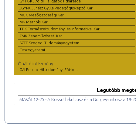
GYTK-Külföldi Hallgatók Titkársága
JGYPK Juhász Gyula Pedagógusképző Kar
MGK Mezőgazdasági Kar
MK Mérnöki Kar
TTIK Természettudományi és Informatikai Kar
ZMK Zeneművészeti Kar
SZTE Szegedi Tudományegyetem
Összegyetemi
Önálló intézmény
Gál Ferenc Hittudományi Főiskola
Legutóbb megte
MAVÁL12-25 - A Kossuth-kultusz és a Görgey-mítosz a 19-2