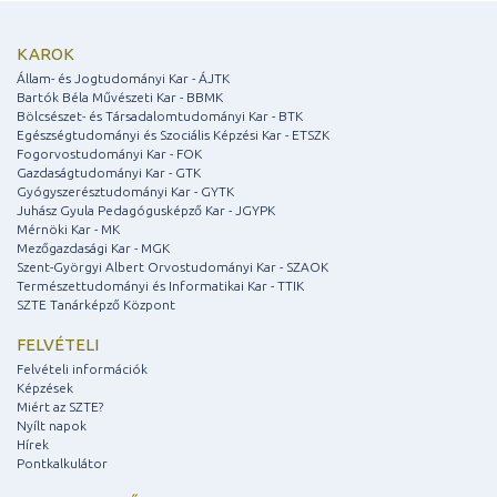
KAROK
Állam- és Jogtudományi Kar - ÁJTK
Bartók Béla Művészeti Kar - BBMK
Bölcsészet- és Társadalomtudományi Kar - BTK
Egészségtudományi és Szociális Képzési Kar - ETSZK
Fogorvostudományi Kar - FOK
Gazdaságtudományi Kar - GTK
Gyógyszerésztudományi Kar - GYTK
Juhász Gyula Pedagógusképző Kar - JGYPK
Mérnöki Kar - MK
Mezőgazdasági Kar - MGK
Szent-Györgyi Albert Orvostudományi Kar - SZAOK
Természettudományi és Informatikai Kar - TTIK
SZTE Tanárképző Központ
FELVÉTELI
Felvételi információk
Képzések
Miért az SZTE?
Nyílt napok
Hírek
Pontkalkulátor