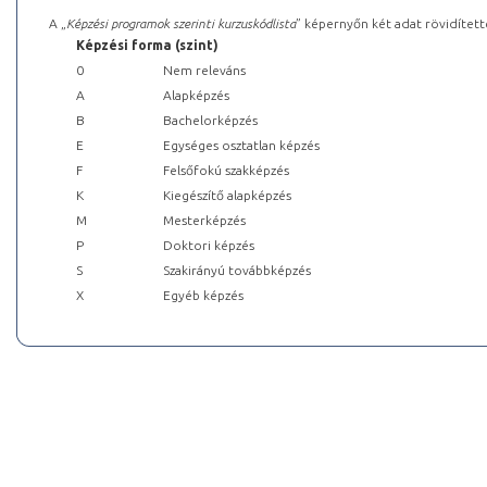
A „
Képzési programok szerinti kurzuskódlista
” képernyőn két adat rövidített
Képzési forma (szint)
0
Nem releváns
A
Alapképzés
B
Bachelorképzés
E
Egységes osztatlan képzés
F
Felsőfokú szakképzés
K
Kiegészítő alapképzés
M
Mesterképzés
P
Doktori képzés
S
Szakirányú továbbképzés
X
Egyéb képzés