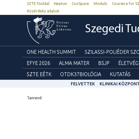
SZTE főoldal
Neptun
CooSpace
Modulo
Coursera for S
Közérdekű adatok
Szegedi T
ONE HEALTH SUMMIT
SZILASSI-POLIÉDER S
EFYE 2026
ALMA MATER
BSJP
ÉLETVÉG
SZTE EÉTK
OTDK37BIOLÓGIA
KUTATÁS
FELVETTEK
KLINIKAI KÖZPON
Tanrend