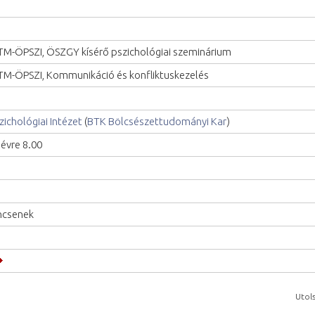
M-ÖPSZI, ÖSZGY kísérő pszichológiai szeminárium
M-ÖPSZI, Kommunikáció és konfliktuskezelés
zichológiai Intézet
(
BTK Bölcsészettudományi Kar
)
lévre 8.00
ncsenek
Utols