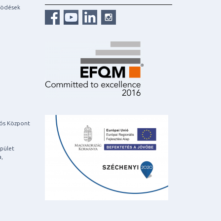
ködések
iós Központ
pület
a,