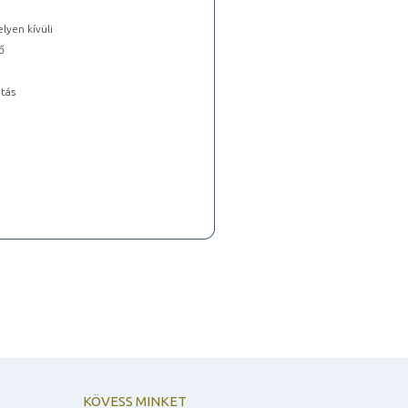
lyen kívüli
ő
tás
KÖVESS MINKET