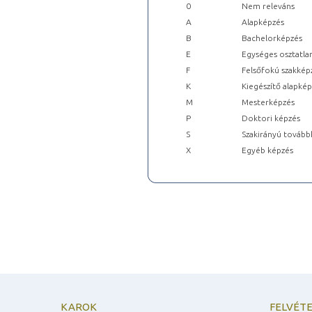
0
Nem releváns
A
Alapképzés
B
Bachelorképzés
E
Egységes osztatla
F
Felsőfokú szakkép
K
Kiegészítő alapké
M
Mesterképzés
P
Doktori képzés
S
Szakirányú tovább
X
Egyéb képzés
KAROK
FELVÉTE