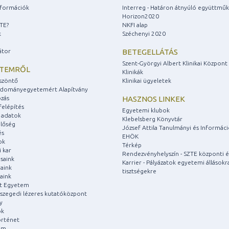
információk
Interreg - Határon átnyúló együttmű
Horizon2020
ZTE?
NKFI alap
k
Széchenyi 2020
átor
BETEGELLÁTÁS
Szent-Györgyi Albert Klinikai Központ
ETEMRŐL
Klinikák
szöntő
Klinikai ügyeletek
udományegyetemért Alapítvány
zás
HASZNOS LINKEK
felépítés
Egyetemi klubok
 adatok
Klebelsberg Könyvtár
lőség
József Attila Tanulmányi és Informác
és
EHÖK
ok
Térkép
 kar
Rendezvényhelyszín - SZTE központi é
saink
Karrier - Pályázatok egyetemi állásokr
aink
tisztségekre
aink
át Egyetem
a szegedi lézeres kutatóközpont
y
ok
rténet
um