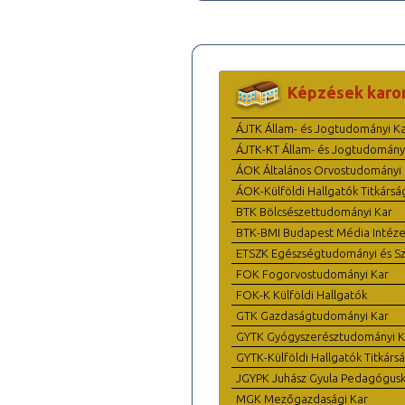
Képzések karo
ÁJTK Állam- és Jogtudományi K
ÁJTK-KT Állam- és Jogtudomány
ÁOK Általános Orvostudományi 
ÁOK-Külföldi Hallgatók Titkársá
BTK Bölcsészettudományi Kar
BTK-BMI Budapest Média Intéze
ETSZK Egészségtudományi és Szo
FOK Fogorvostudományi Kar
FOK-K Külföldi Hallgatók
GTK Gazdaságtudományi Kar
GYTK Gyógyszerésztudományi K
GYTK-Külföldi Hallgatók Titkárs
JGYPK Juhász Gyula Pedagógus
MGK Mezőgazdasági Kar