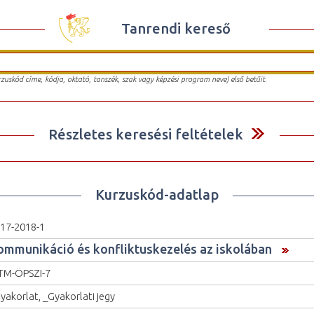
Tanrendi kereső
urzuskód címe, kódja, oktató, tanszék, szak vagy képzési program neve) első betűit.
Részletes keresési feltételek
Kurzuskód-adatlap
17-2018-1
ommunikáció és konfliktuskezelés az iskolában
M-ÖPSZI-7
yakorlat, _Gyakorlati jegy