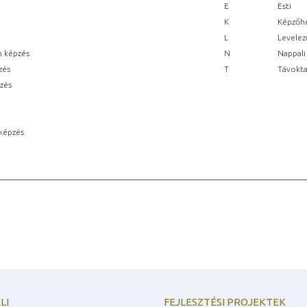
E
Esti
K
Képzőhe
L
Levelez
n képzés
N
Nappali
zés
T
Távokta
pzés
képzés
LI
FEJLESZTÉSI PROJEKTEK