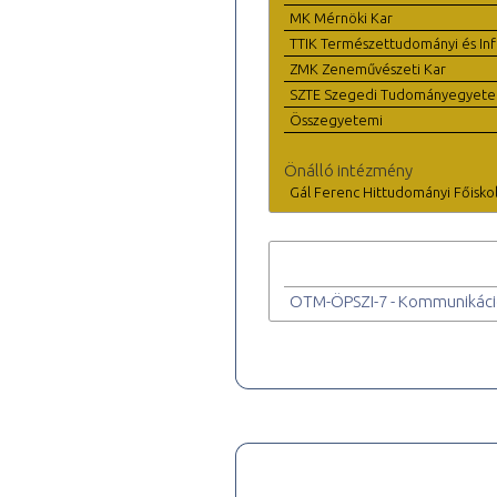
MK Mérnöki Kar
TTIK Természettudományi és Inf
ZMK Zeneművészeti Kar
SZTE Szegedi Tudományegyet
Összegyetemi
Önálló intézmény
Gál Ferenc Hittudományi Főisko
OTM-ÖPSZI-7 - Kommunikáció 