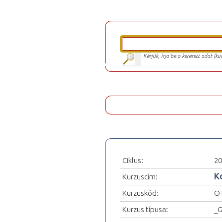
Kérjük, írja be a keresett adat (k
Ciklus:
20
K
Kurzuscím:
Kurzuskód:
OT
Kurzus típusa:
_G