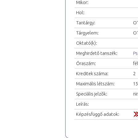
Mikor:
Hol:
Tantárgy:
OT
Tárgyelem:
OT
Oktató(k):
Meghirdető tanszék:
Ps
Óraszám:
fé
Kreditek száma:
2
Maximális létszám:
15
Speciális jelzők:
ni
Leírás:
Képzésfüggő adatok: