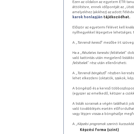
Ezen az oldalon az egyetem ETR tanu
áttöltésre, ennek időpontját az „
Utols
amelyekhez (akikhez) az adott félév
karok honlapján
tájékozódhat.
Először az egyetemi félévet kell kivála
nyílhegyekkel lépegetve lehetséges. Ma
A „
Tanrendi kereső
” mezőbe írt szöveg
Ha a „
Részletes keresési feltételek
” dob
való kattintás után megjelenő listákbó
feltételek
” rész után ellenőrizheti.
A „
Tanrendi böngésző
” részben keresés
lehet elkezdeni (oktatók, szakok, képz
A böngésző és a kereső többoszlopos 
(egyszer az emelkedő, kétszer a csök
A listák sorainak a végén található j
való továbblépés esetén előfordulhat
vagy lépjen vissza a böngészője megfe
A „
Képzési programok szerinti kurzuskód
Képzési forma (szint)