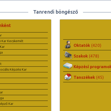
Tanrendi böngésző
nként
ar
i Kar Kecskemét
Oktatók
(420)
Kar
ga
Szakok
(478)
t
Képzési programo
ciális Képzési Kar
Tanszékek
(45)
ar
ága
képző Kar