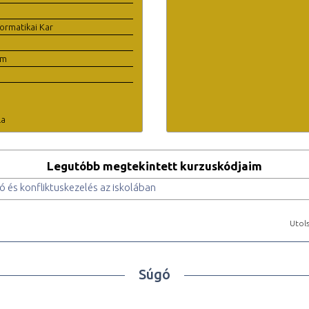
ormatikai Kar
em
la
Legutóbb megtekintett kurzuskódjaim
és konfliktuskezelés az iskolában
Utols
Súgó