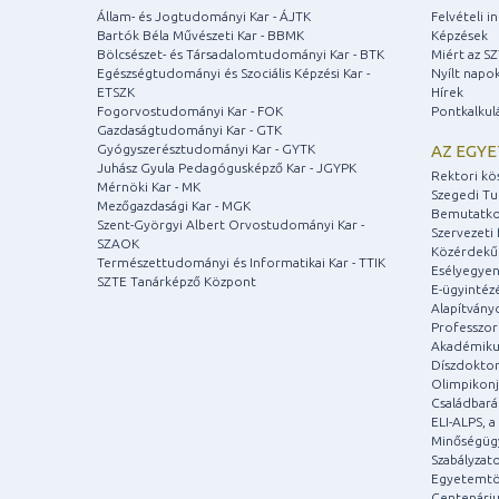
Állam- és Jogtudományi Kar - ÁJTK
Felvételi 
Bartók Béla Művészeti Kar - BBMK
Képzések
Bölcsészet- és Társadalomtudományi Kar - BTK
Miért az S
Egészségtudományi és Szociális Képzési Kar -
Nyílt napo
ETSZK
Hírek
Fogorvostudományi Kar - FOK
Pontkalkul
Gazdaságtudományi Kar - GTK
Gyógyszerésztudományi Kar - GYTK
AZ EGY
Juhász Gyula Pedagógusképző Kar - JGYPK
Rektori kö
Mérnöki Kar - MK
Szegedi T
Mezőgazdasági Kar - MGK
Bemutatko
Szent-Györgyi Albert Orvostudományi Kar -
Szervezeti 
SZAOK
Közérdekű
Természettudományi és Informatikai Kar - TTIK
Esélyegyen
SZTE Tanárképző Központ
E-ügyintéz
Alapítvány
Professzori
Akadémiku
Díszdoktor
Olimpikonj
Családbar
ELI-ALPS, 
Minőségüg
Szabályzat
Egyetemtö
Centenári