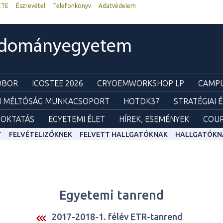
ZTE
Észrevétel
Telefonkönyv
Adatvédelem
udományegyetem
ZOBOR
ICOSTEE 2026
CRYOEMWORKSHOP LP
CAMPU
I MÉLTÓSÁG MUNKACSOPORT
HOTDK37
STRATÉGIAI 
OKTATÁS
EGYETEMI ÉLET
HÍREK, ESEMÉNYEK
COUR
T
FELVÉTELIZŐKNEK
FELVETT HALLGATÓKNAK
HALLGATÓKN
Egyetemi tanrend
2017-2018-1. félév ETR-tanrend