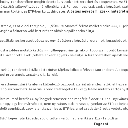
lmányi rendszerében meghirdetett kurzusok közt kereshet és böngészhet. Az ETR
ó frissítés dátuma
” szövegnél ellenőrizheti. Fontos, hogy csak azok a képzések, sza
ben már történt az ETR-ben kurzushirdetés.
A teljes egyetemi szakkínálatról 
sztania, ez az oldal tetején a „
… félév ETR-tanrend
” felirat melletti balra <<<, ill.
gán a feliraton való kattintás az oldalt alapállapotba állítja.
gel általános keresést végezhet egy lépésben a képzési programok, kurzuskódok, 
ozt a jobbra mutató kettős >> nyílheggyel kinyitja, akkor több szempontú keresé
l a kívánt tételeket (feltételenként egyet) kiválasztja. A lekérdezéshez kijelölt s
 nélkül, rendezett listákat áttekintve tájékozódhat a féléves tanrendben. A böng
ési programok, tanszékek, ill. karok).
eredménylistái általában a különböző oszlopok szerint átrendezhetők: ehhez a me
kenő sorrendhez). Az aktuális rendezettséget a fel- vagy lefelé mutató kettős nyí
obbra mutató kettős >> nyílhegyek rendszerint a megfelelő adat ETR-beli nyilváno
, hogy egy link már védett, nem nyilvános oldalra vezet, ilyenkor az ETR-es beje
lelő gombjával, vagy jelentkezzen be az ETR-be, ahol az adatlekérést a védett olda
lista
” képernyőn két adat rövidítetten kerül megjelenítésre. Ezek feloldása:
Tagozat