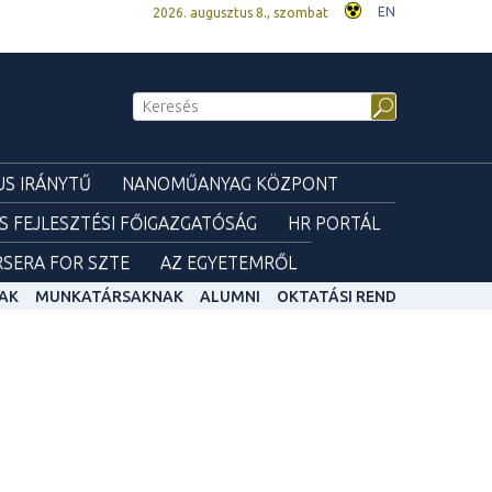
EN
2026. augusztus 8., szombat
S IRÁNYTŰ
NANOMŰANYAG KÖZPONT
ÉS FEJLESZTÉSI FŐIGAZGATÓSÁG
HR PORTÁL
SERA FOR SZTE
AZ EGYETEMRŐL
AK
MUNKATÁRSAKNAK
ALUMNI
OKTATÁSI REND