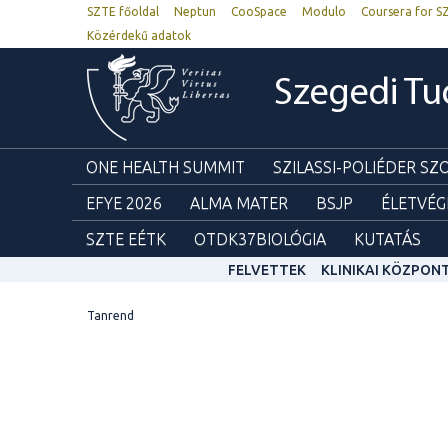
SZTE főoldal
Neptun
CooSpace
Modulo
Coursera for S
Közérdekű adatok
Szegedi T
ONE HEALTH SUMMIT
SZILASSI-POLIÉDER S
EFYE 2026
ALMA MATER
BSJP
ÉLETVÉG
SZTE EÉTK
OTDK37BIOLÓGIA
KUTATÁS
FELVETTEK
KLINIKAI KÖZPON
Tanrend