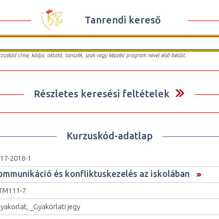
Tanrendi kereső
urzuskód címe, kódja, oktató, tanszék, szak vagy képzési program neve) első betűit.
Részletes keresési feltételek
Kurzuskód-adatlap
17-2018-1
ommunikáció és konfliktuskezelés az iskolában
TM111-7
yakorlat, _Gyakorlati jegy