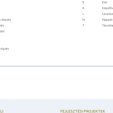
E
Esti
K
Képzőhe
L
Levelez
n képzés
N
Nappali
zés
T
Távokta
pzés
képzés
LI
FEJLESZTÉSI PROJEKTEK