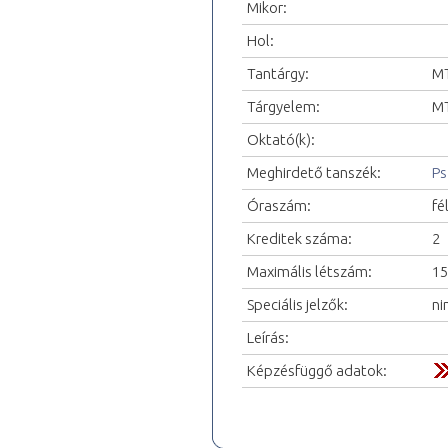
Mikor:
Hol:
Tantárgy:
MT
Tárgyelem:
MT
Oktató(k):
Meghirdető tanszék:
Ps
Óraszám:
fé
Kreditek száma:
2
Maximális létszám:
15
Speciális jelzők:
ni
Leírás:
Képzésfüggő adatok: