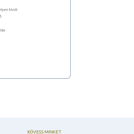
lyen kívüli
ő
tás
KÖVESS MINKET