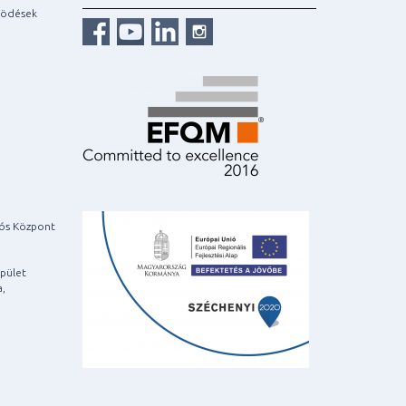
ködések
iós Központ
pület
a,