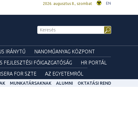
EN
2026. augusztus 8., szombat
S IRÁNYTŰ
NANOMŰANYAG KÖZPONT
ÉS FEJLESZTÉSI FŐIGAZGATÓSÁG
HR PORTÁL
SERA FOR SZTE
AZ EGYETEMRŐL
AK
MUNKATÁRSAKNAK
ALUMNI
OKTATÁSI REND