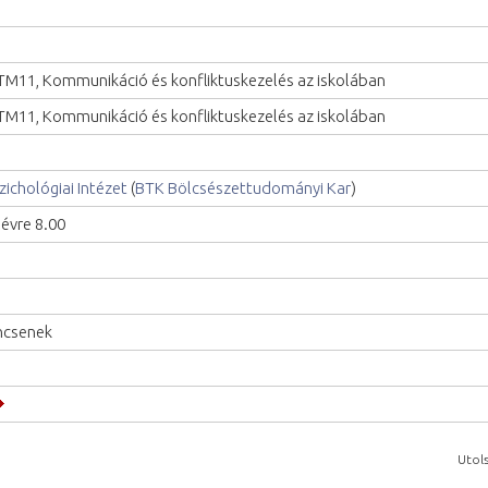
M11, Kommunikáció és konfliktuskezelés az iskolában
M11, Kommunikáció és konfliktuskezelés az iskolában
zichológiai Intézet
(
BTK Bölcsészettudományi Kar
)
lévre 8.00
ncsenek
Utols