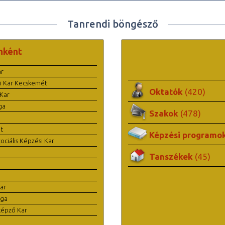
Tanrendi böngésző
nként
ar
i Kar Kecskemét
Oktatók
(420)
Kar
ga
Szakok
(478)
t
Képzési programo
ciális Képzési Kar
Tanszékek
(45)
ar
ága
képző Kar