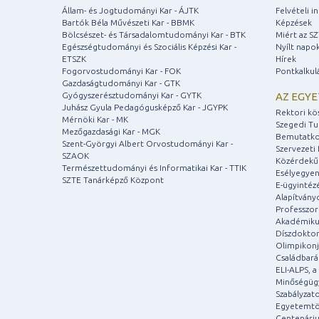
Állam- és Jogtudományi Kar - ÁJTK
Felvételi 
Bartók Béla Művészeti Kar - BBMK
Képzések
Bölcsészet- és Társadalomtudományi Kar - BTK
Miért az S
Egészségtudományi és Szociális Képzési Kar -
Nyílt napo
ETSZK
Hírek
Fogorvostudományi Kar - FOK
Pontkalkul
Gazdaságtudományi Kar - GTK
Gyógyszerésztudományi Kar - GYTK
AZ EGY
Juhász Gyula Pedagógusképző Kar - JGYPK
Rektori kö
Mérnöki Kar - MK
Szegedi T
Mezőgazdasági Kar - MGK
Bemutatko
Szent-Györgyi Albert Orvostudományi Kar -
Szervezeti 
SZAOK
Közérdekű
Természettudományi és Informatikai Kar - TTIK
Esélyegyen
SZTE Tanárképző Központ
E-ügyintéz
Alapítvány
Professzori
Akadémiku
Díszdoktor
Olimpikonj
Családbar
ELI-ALPS, 
Minőségüg
Szabályzat
Egyetemtö
Centenári