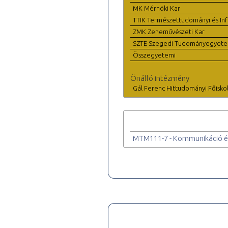
MK Mérnöki Kar
TTIK Természettudományi és Inf
ZMK Zeneművészeti Kar
SZTE Szegedi Tudományegyet
Összegyetemi
Önálló intézmény
Gál Ferenc Hittudományi Főisko
MTM111-7 - Kommunikáció és 