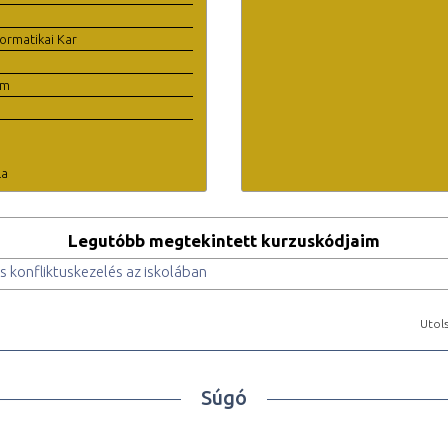
ormatikai Kar
em
la
Legutóbb megtekintett kurzuskódjaim
konfliktuskezelés az iskolában
Utols
Súgó