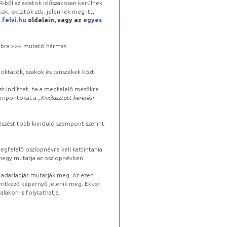
-ből az adatok időszakosan kerülnek
kok, oktatók stb. jelennek meg itt,
a
felvi.hu
oldalain, vagy az
egyes
 jobbra >>> mutató hármas
oktatók, szakok és tanszékek közt.
st indíthat, ha a megfelelő mezőkre
zempontokat a „
Kiválasztott keresési
észést több kiinduló szempont szerint
gfelelő oszlopnévre kell kattintania
lhegy mutatja az oszlopnévben.
s adatlapját mutatják meg. Az ezen
lentkező képernyő jelenik meg. Ekkor
lakon is folytathatja.