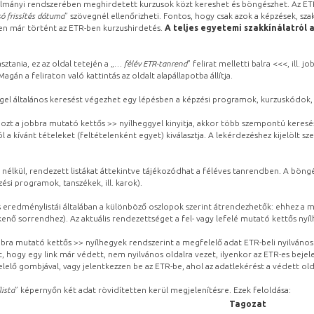
lmányi rendszerében meghirdetett kurzusok közt kereshet és böngészhet. Az ETR
ó frissítés dátuma
” szövegnél ellenőrizheti. Fontos, hogy csak azok a képzések, sza
ben már történt az ETR-ben kurzushirdetés.
A teljes egyetemi szakkínálatról 
sztania, ez az oldal tetején a „
… félév ETR-tanrend
” felirat melletti balra <<<, ill.
gán a feliraton való kattintás az oldalt alapállapotba állítja.
gel általános keresést végezhet egy lépésben a képzési programok, kurzuskódok, 
ozt a jobbra mutató kettős >> nyílheggyel kinyitja, akkor több szempontú keresé
l a kívánt tételeket (feltételenként egyet) kiválasztja. A lekérdezéshez kijelölt s
 nélkül, rendezett listákat áttekintve tájékozódhat a féléves tanrendben. A böng
ési programok, tanszékek, ill. karok).
eredménylistái általában a különböző oszlopok szerint átrendezhetők: ehhez a me
kenő sorrendhez). Az aktuális rendezettséget a fel- vagy lefelé mutató kettős nyí
obbra mutató kettős >> nyílhegyek rendszerint a megfelelő adat ETR-beli nyilváno
, hogy egy link már védett, nem nyilvános oldalra vezet, ilyenkor az ETR-es beje
lelő gombjával, vagy jelentkezzen be az ETR-be, ahol az adatlekérést a védett olda
lista
” képernyőn két adat rövidítetten kerül megjelenítésre. Ezek feloldása:
Tagozat