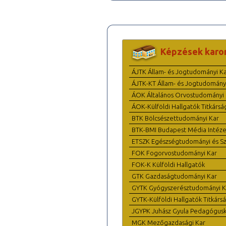
Képzések karo
ÁJTK Állam- és Jogtudományi K
ÁJTK-KT Állam- és Jogtudomány
ÁOK Általános Orvostudományi 
ÁOK-Külföldi Hallgatók Titkársá
BTK Bölcsészettudományi Kar
BTK-BMI Budapest Média Intéze
ETSZK Egészségtudományi és Szo
FOK Fogorvostudományi Kar
FOK-K Külföldi Hallgatók
GTK Gazdaságtudományi Kar
GYTK Gyógyszerésztudományi K
GYTK-Külföldi Hallgatók Titkárs
JGYPK Juhász Gyula Pedagógus
MGK Mezőgazdasági Kar