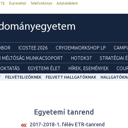
ZTE
Észrevétel
Telefonkönyv
Adatvédelem
udományegyetem
ZOBOR
ICOSTEE 2026
CRYOEMWORKSHOP LP
CAMPU
I MÉLTÓSÁG MUNKACSOPORT
HOTDK37
STRATÉGIAI 
OKTATÁS
EGYETEMI ÉLET
HÍREK, ESEMÉNYEK
COUR
T
FELVÉTELIZŐKNEK
FELVETT HALLGATÓKNAK
HALLGATÓKN
Egyetemi tanrend
2017-2018-1. félév ETR-tanrend