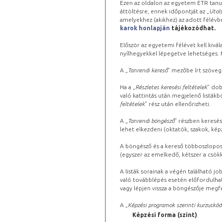
Ezen az oldalon az egyetem ETR tanu
áttöltésre, ennek időpontját az „
Utols
amelyekhez (akikhez) az adott félév
karok honlapján
tájékozódhat.
Először az egyetemi félévet kell kivála
nyílhegyekkel lépegetve lehetséges. Ma
A „
Tanrendi kereső
” mezőbe írt szöveg
Ha a „
Részletes keresési feltételek
” dob
való kattintás után megjelenő listákbó
feltételek
” rész után ellenőrizheti.
A „
Tanrendi böngésző
” részben keresés
lehet elkezdeni (oktatók, szakok, képz
A böngésző és a kereső többoszlopos 
(egyszer az emelkedő, kétszer a csök
A listák sorainak a végén található j
való továbblépés esetén előfordulhat
vagy lépjen vissza a böngészője megfe
A „
Képzési programok szerinti kurzuskód
Képzési forma (szint)