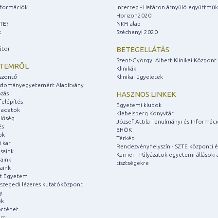
információk
Interreg - Határon átnyúló együttmű
Horizon2020
ZTE?
NKFI alap
k
Széchenyi 2020
átor
BETEGELLÁTÁS
Szent-Györgyi Albert Klinikai Központ
ETEMRŐL
Klinikák
szöntő
Klinikai ügyeletek
udományegyetemért Alapítvány
zás
HASZNOS LINKEK
felépítés
Egyetemi klubok
 adatok
Klebelsberg Könyvtár
lőség
József Attila Tanulmányi és Informác
és
EHÖK
ok
Térkép
 kar
Rendezvényhelyszín - SZTE központi é
saink
Karrier - Pályázatok egyetemi állásokr
aink
tisztségekre
aink
át Egyetem
a szegedi lézeres kutatóközpont
y
ok
rténet
um