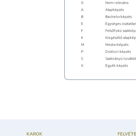
0
Nem releváns
A
Alapképzés
B
Bachelorképzés
E
Egységes osztatla
F
Felsőfokú szakkép
K
Kiegészítő alapké
M
Mesterképzés
P
Doktori képzés
S
Szakirányú tovább
X
Egyéb képzés
KAROK
FELVÉTE