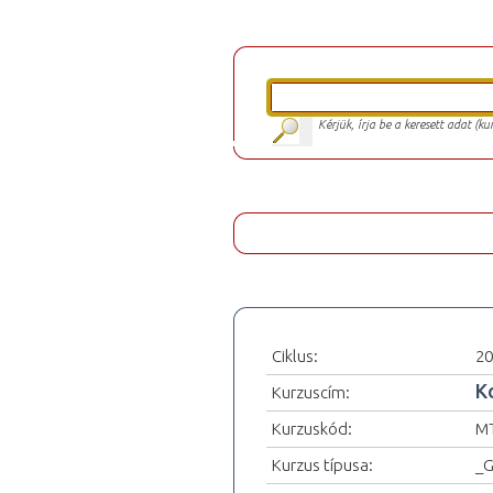
Kérjük, írja be a keresett adat (k
Ciklus:
20
K
Kurzuscím:
Kurzuskód:
M
Kurzus típusa:
_G