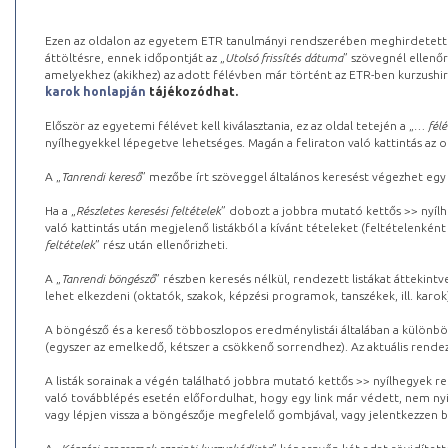
Ezen az oldalon az egyetem ETR tanulmányi rendszerében meghirdetett k
áttöltésre, ennek időpontját az „
Utolsó frissítés dátuma
” szövegnél ellenőr
amelyekhez (akikhez) az adott félévben már történt az ETR-ben kurzushi
karok honlapján
tájékozódhat.
Először az egyetemi félévet kell kiválasztania, ez az oldal tetején a „
… félé
nyílhegyekkel lépegetve lehetséges. Magán a feliraton való kattintás az old
A „
Tanrendi kereső
” mezőbe írt szöveggel általános keresést végezhet egy
Ha a „
Részletes keresési feltételek
” dobozt a jobbra mutató kettős >> nyílh
való kattintás után megjelenő listákból a kívánt tételeket (feltételenként
feltételek
” rész után ellenőrizheti.
A „
Tanrendi böngésző
” részben keresés nélkül, rendezett listákat áttekin
lehet elkezdeni (oktatók, szakok, képzési programok, tanszékek, ill. karok
A böngésző és a kereső többoszlopos eredménylistái általában a különböz
(egyszer az emelkedő, kétszer a csökkenő sorrendhez). Az aktuális rendez
A listák sorainak a végén található jobbra mutató kettős >> nyílhegyek r
való továbblépés esetén előfordulhat, hogy egy link már védett, nem nyi
vagy lépjen vissza a böngészője megfelelő gombjával, vagy jelentkezzen be