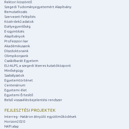
Rektori köszöntő
Szegedi Tudományegyetemért Alapítvány
Bemutatkozás
Szervezeti felépítés
Közérdekű adatok
Esélyegyenlőség
E-ügyintézés
Alapítványok
Professzori kar
Akadémikusaink
Díszdoktoraink
Olimpikonjaink
Családbarát Egyetem
ELI-ALPS, a szegedi lézeres kutatóközpont
Minőségügy
Szabályzatok
Egyetemtörténet
Centenárium
Egyetemi élet
Egyetemi Értesítő
Belső visszaélés-bejelentési rendszer
FEJLESZTÉSI PROJEKTEK
Interreg - Határon átnyúló együttműködések
Horizon2020
NKFI alap