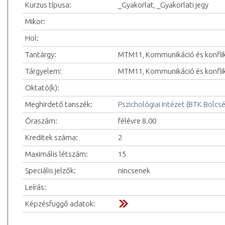
Kurzus típusa:
_Gyakorlat, _Gyakorlati jegy
Mikor:
Hol:
Tantárgy:
MTM11, Kommunikáció és konflik
Tárgyelem:
MTM11, Kommunikáció és konflik
Oktató(k):
Meghirdető tanszék:
Pszichológiai Intézet
(
BTK Bölcs
Óraszám:
félévre 8.00
Kreditek száma:
2
Maximális létszám:
15
Speciális jelzők:
nincsenek
Leírás:
Képzésfüggő adatok: