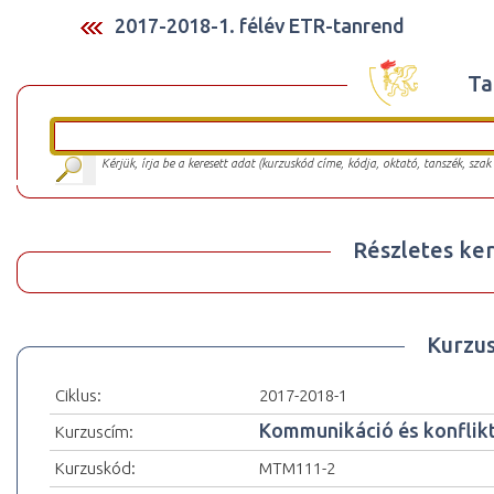
2017-2018-1. félév ETR-tanrend
Ta
Kérjük, írja be a keresett adat (kurzuskód címe, kódja, oktató, tanszék, szak
Részletes ker
Kurzu
Ciklus:
2017-2018-1
Kommunikáció és konflikt
Kurzuscím:
Kurzuskód:
MTM111-2