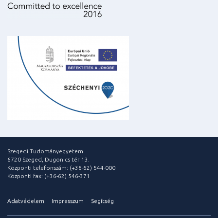
Szegedi Tudományegyetem
6720 Szeged, Dugonics tér 13.
Központi telefonszám: (+36-62) 544-000
Központi fax: (+36-62) 546-371
Adatvédelem
Impresszum
Segítség