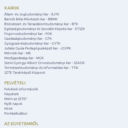
KAROK
Állam- és Jogtudományi Kar - ÁJTK
Bartók Béla Művészeti Kar - BBMK
Bölcsészet- és Társadalomtudományi Kar - BTK
Egészségtudományi és Szociális Képzési Kar - ETSZK
Fogorvostudományi Kar - FOK
Gazdaságtudományi Kar - GTK
Gyógyszerésztudományi Kar - GYTK
Juhász Gyula Pedagógusképző Kar - JGYPK
Mérnöki Kar - MK
Mezőgazdasági Kar - MGK
Szent-Györgyi Albert Orvostudományi Kar - SZAOK
Természettudományi és Informatikai Kar - TTIK
SZTE Tanárképző Központ
FELVÉTELI
Felvételi információk
Képzések
Miért az SZTE?
Nyílt napok
Hírek
Pontkalkulátor
AZ EGYETEMRŐL