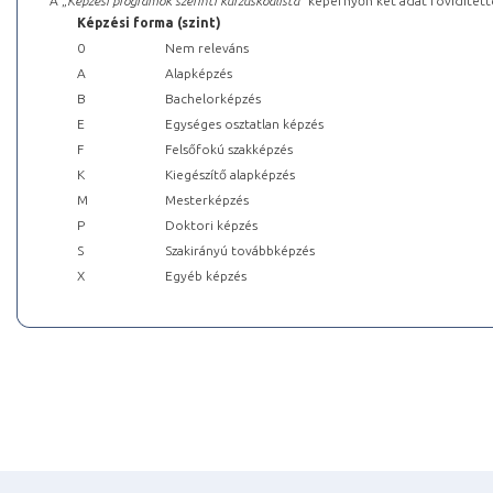
A „
Képzési programok szerinti kurzuskódlista
” képernyőn két adat rövidített
Képzési forma (szint)
0
Nem releváns
A
Alapképzés
B
Bachelorképzés
E
Egységes osztatlan képzés
F
Felsőfokú szakképzés
K
Kiegészítő alapképzés
M
Mesterképzés
P
Doktori képzés
S
Szakirányú továbbképzés
X
Egyéb képzés