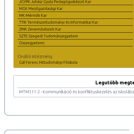
JGYPK Juhász Gyula Pedagógusképző Kar
MGK Mezőgazdasági Kar
MK Mérnöki Kar
TTIK Természettudományi és Informatikai Kar
ZMK Zeneművészeti Kar
SZTE Szegedi Tudományegyetem
Összegyetemi
Önálló intézmény
Gál Ferenc Hittudományi Főiskola
Legutóbb megte
MTM111-2 - Kommunikáció és konfliktuskezelés az iskoláb