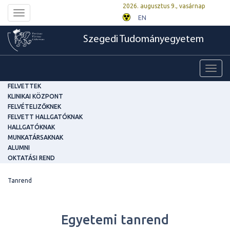
2026. augusztus 9., vasárnap
Toggle
EN
navigation
Szegedi Tudományegyetem
Toggl
navig
FELVETTEK
KLINIKAI KÖZPONT
FELVÉTELIZŐKNEK
FELVETT HALLGATÓKNAK
HALLGATÓKNAK
MUNKATÁRSAKNAK
ALUMNI
OKTATÁSI REND
Tanrend
Egyetemi tanrend