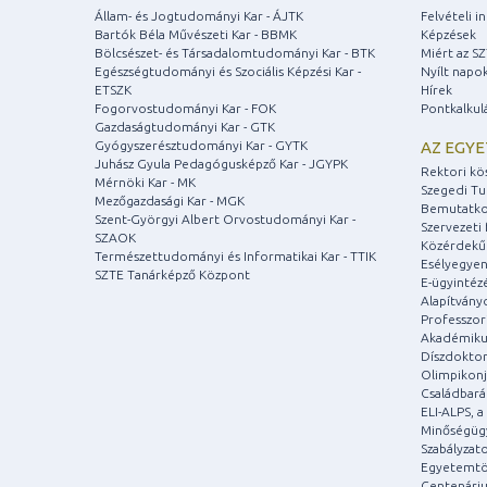
Állam- és Jogtudományi Kar - ÁJTK
Felvételi 
Bartók Béla Művészeti Kar - BBMK
Képzések
Bölcsészet- és Társadalomtudományi Kar - BTK
Miért az S
Egészségtudományi és Szociális Képzési Kar -
Nyílt napo
ETSZK
Hírek
Fogorvostudományi Kar - FOK
Pontkalkul
Gazdaságtudományi Kar - GTK
Gyógyszerésztudományi Kar - GYTK
AZ EGY
Juhász Gyula Pedagógusképző Kar - JGYPK
Rektori kö
Mérnöki Kar - MK
Szegedi T
Mezőgazdasági Kar - MGK
Bemutatko
Szent-Györgyi Albert Orvostudományi Kar -
Szervezeti 
SZAOK
Közérdekű
Természettudományi és Informatikai Kar - TTIK
Esélyegyen
SZTE Tanárképző Központ
E-ügyintéz
Alapítvány
Professzori
Akadémiku
Díszdoktor
Olimpikonj
Családbar
ELI-ALPS, 
Minőségüg
Szabályzat
Egyetemtö
Centenári