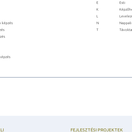
E
Esti
K
Képzőhe
L
Levelez
n képzés
N
Nappali
zés
T
Távokta
pzés
képzés
LI
FEJLESZTÉSI PROJEKTEK