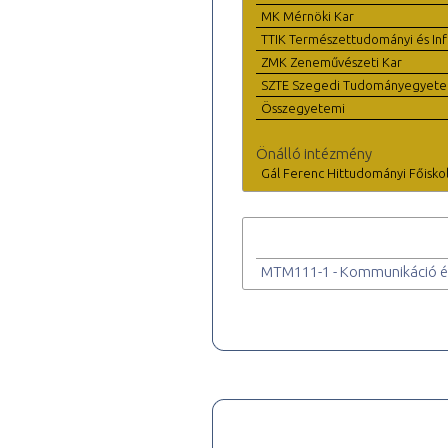
MK Mérnöki Kar
TTIK Természettudományi és Inf
ZMK Zeneművészeti Kar
SZTE Szegedi Tudományegyet
Összegyetemi
Önálló intézmény
Gál Ferenc Hittudományi Főisko
MTM111-1 - Kommunikáció és 