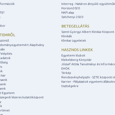
információk
Interreg - Határon átnyúló együttmű
Horizon2020
ZTE?
NKFI alap
k
Széchenyi 2020
átor
BETEGELLÁTÁS
Szent-Györgyi Albert Klinikai Központ
ETEMRŐL
Klinikák
szöntő
Klinikai ügyeletek
udományegyetemért Alapítvány
zás
HASZNOS LINKEK
felépítés
Egyetemi klubok
 adatok
Klebelsberg Könyvtár
lőség
József Attila Tanulmányi és Informác
és
EHÖK
ok
Térkép
 kar
Rendezvényhelyszín - SZTE központi é
saink
Karrier - Pályázatok egyetemi állásokr
aink
tisztségekre
aink
át Egyetem
a szegedi lézeres kutatóközpont
y
ok
rténet
um