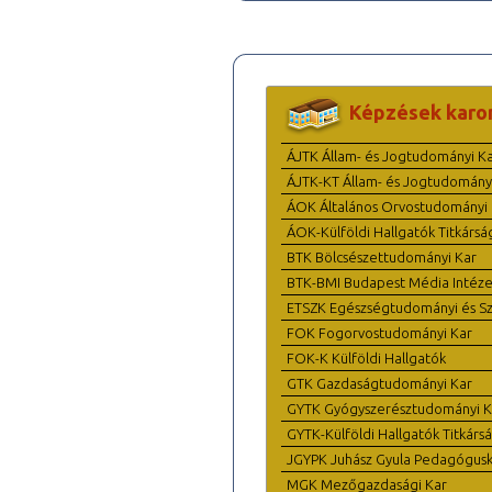
Képzések karo
ÁJTK Állam- és Jogtudományi K
ÁJTK-KT Állam- és Jogtudomány
ÁOK Általános Orvostudományi 
ÁOK-Külföldi Hallgatók Titkársá
BTK Bölcsészettudományi Kar
BTK-BMI Budapest Média Intéze
ETSZK Egészségtudományi és Szo
FOK Fogorvostudományi Kar
FOK-K Külföldi Hallgatók
GTK Gazdaságtudományi Kar
GYTK Gyógyszerésztudományi K
GYTK-Külföldi Hallgatók Titkárs
JGYPK Juhász Gyula Pedagógus
MGK Mezőgazdasági Kar