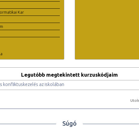
ormatikai Kar
em
la
Legutóbb megtekintett kurzuskódjaim
konfliktuskezelés az iskolában
Utols
Súgó