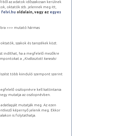
-ből az adatok időszakosan kerülnek
kok, oktatók stb. jelennek meg itt,
a
felvi.hu
oldalain, vagy az
egyes
 jobbra >>> mutató hármas
oktatók, szakok és tanszékek közt.
st indíthat, ha a megfelelő mezőkre
zempontokat a „
Kiválasztott keresési
észést több kiinduló szempont szerint
gfelelő oszlopnévre kell kattintania
lhegy mutatja az oszlopnévben.
s adatlapját mutatják meg. Az ezen
lentkező képernyő jelenik meg. Ekkor
lakon is folytathatja.