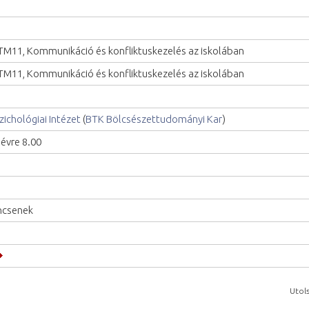
M11, Kommunikáció és konfliktuskezelés az iskolában
M11, Kommunikáció és konfliktuskezelés az iskolában
zichológiai Intézet
(
BTK Bölcsészettudományi Kar
)
lévre 8.00
ncsenek
Utols