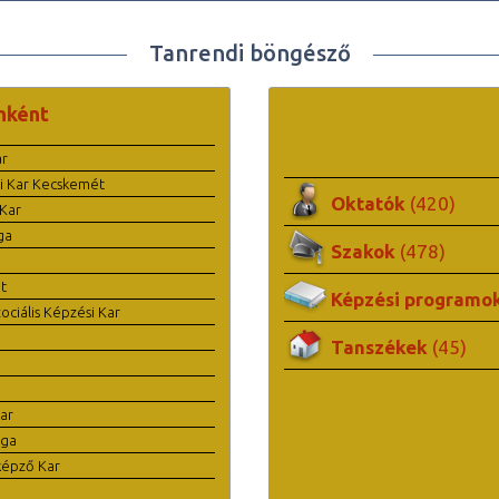
Tanrendi böngésző
nként
ar
i Kar Kecskemét
Oktatók
(420)
Kar
ga
Szakok
(478)
t
Képzési programo
ciális Képzési Kar
Tanszékek
(45)
ar
ága
képző Kar