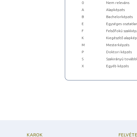
0
Nem releváns
A
Alapképzés
B
Bachelorképzés
E
Egységes osztatla
F
Felsőfokú szakkép
K
Kiegészítő alapké
M
Mesterképzés
P
Doktori képzés
S
Szakirányú tovább
X
Egyéb képzés
KAROK
FELVÉTE