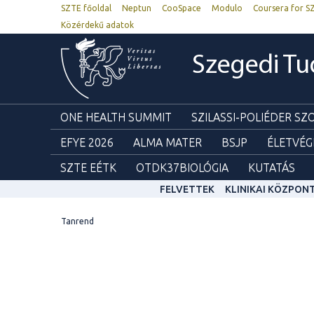
SZTE főoldal
Neptun
CooSpace
Modulo
Coursera for S
Közérdekű adatok
Szegedi T
ONE HEALTH SUMMIT
SZILASSI-POLIÉDER S
EFYE 2026
ALMA MATER
BSJP
ÉLETVÉG
SZTE EÉTK
OTDK37BIOLÓGIA
KUTATÁS
FELVETTEK
KLINIKAI KÖZPON
Tanrend