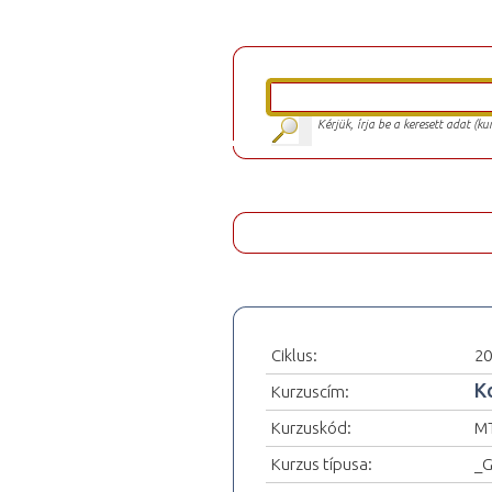
Kérjük, írja be a keresett adat (k
Ciklus:
20
K
Kurzuscím:
Kurzuskód:
M
Kurzus típusa:
_G