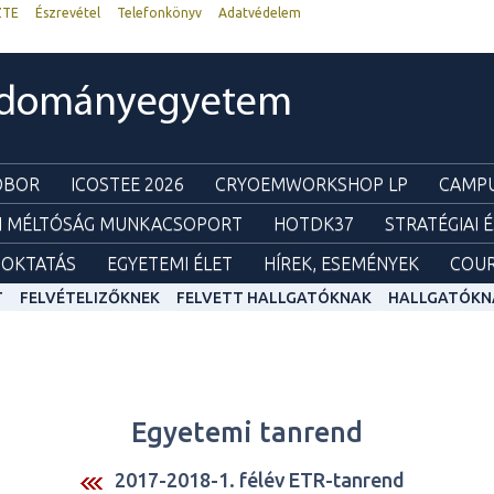
ZTE
Észrevétel
Telefonkönyv
Adatvédelem
udományegyetem
ZOBOR
ICOSTEE 2026
CRYOEMWORKSHOP LP
CAMPU
I MÉLTÓSÁG MUNKACSOPORT
HOTDK37
STRATÉGIAI 
OKTATÁS
EGYETEMI ÉLET
HÍREK, ESEMÉNYEK
COUR
T
FELVÉTELIZŐKNEK
FELVETT HALLGATÓKNAK
HALLGATÓKN
Egyetemi tanrend
2017-2018-1. félév ETR-tanrend