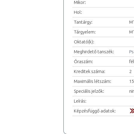
Mikor:
Hol:
Tantárgy:
MT
Tárgyelem:
MT
Oktató(k):
Meghirdető tanszék:
Ps
Óraszám:
fé
Kreditek száma:
2
Maximális létszám:
15
Speciális jelzők:
ni
Leírás:
Képzésfüggő adatok: