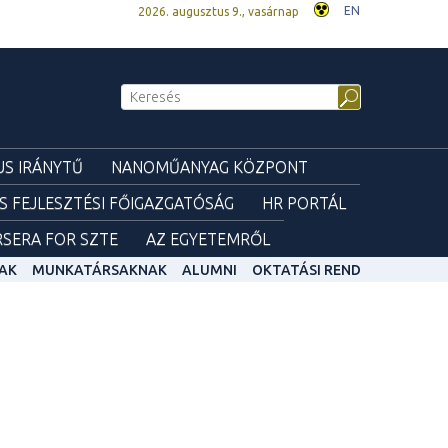
EN
2026. augusztus 9., vasárnap
S IRÁNYTŰ
NANOMŰANYAG KÖZPONT
ÉS FEJLESZTÉSI FŐIGAZGATÓSÁG
HR PORTÁL
SERA FOR SZTE
AZ EGYETEMRŐL
AK
MUNKATÁRSAKNAK
ALUMNI
OKTATÁSI REND