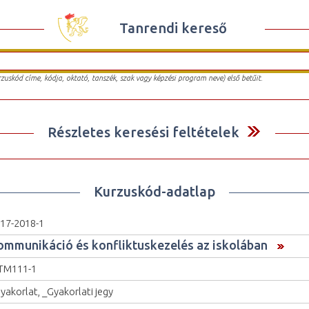
Tanrendi kereső
urzuskód címe, kódja, oktató, tanszék, szak vagy képzési program neve) első betűit.
Részletes keresési feltételek
Kurzuskód-adatlap
17-2018-1
ommunikáció és konfliktuskezelés az iskolában
TM111-1
yakorlat, _Gyakorlati jegy