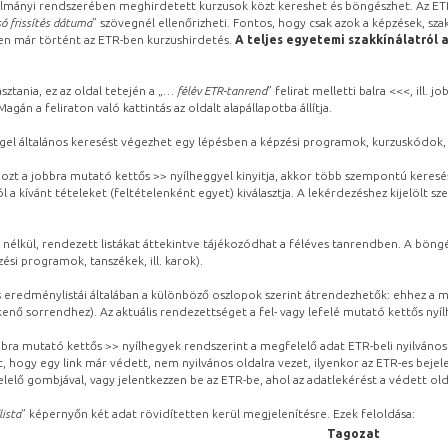
lmányi rendszerében meghirdetett kurzusok közt kereshet és böngészhet. Az ETR
ó frissítés dátuma
” szövegnél ellenőrizheti. Fontos, hogy csak azok a képzések, sza
ben már történt az ETR-ben kurzushirdetés.
A teljes egyetemi szakkínálatról 
sztania, ez az oldal tetején a „
… félév ETR-tanrend
” felirat melletti balra <<<, ill.
gán a feliraton való kattintás az oldalt alapállapotba állítja.
gel általános keresést végezhet egy lépésben a képzési programok, kurzuskódok, 
ozt a jobbra mutató kettős >> nyílheggyel kinyitja, akkor több szempontú keresé
l a kívánt tételeket (feltételenként egyet) kiválasztja. A lekérdezéshez kijelölt s
 nélkül, rendezett listákat áttekintve tájékozódhat a féléves tanrendben. A böng
ési programok, tanszékek, ill. karok).
eredménylistái általában a különböző oszlopok szerint átrendezhetők: ehhez a me
kenő sorrendhez). Az aktuális rendezettséget a fel- vagy lefelé mutató kettős nyí
obbra mutató kettős >> nyílhegyek rendszerint a megfelelő adat ETR-beli nyilváno
, hogy egy link már védett, nem nyilvános oldalra vezet, ilyenkor az ETR-es beje
lelő gombjával, vagy jelentkezzen be az ETR-be, ahol az adatlekérést a védett olda
lista
” képernyőn két adat rövidítetten kerül megjelenítésre. Ezek feloldása:
Tagozat