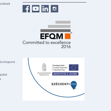
ködések
iós Központ
pület
a,