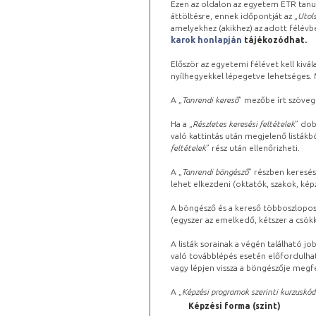
Ezen az oldalon az egyetem ETR tanu
áttöltésre, ennek időpontját az „
Utols
amelyekhez (akikhez) az adott félév
karok honlapján
tájékozódhat.
Először az egyetemi félévet kell kivála
nyílhegyekkel lépegetve lehetséges. Ma
A „
Tanrendi kereső
” mezőbe írt szöveg
Ha a „
Részletes keresési feltételek
” dob
való kattintás után megjelenő listákbó
feltételek
” rész után ellenőrizheti.
A „
Tanrendi böngésző
” részben keresés
lehet elkezdeni (oktatók, szakok, képz
A böngésző és a kereső többoszlopos 
(egyszer az emelkedő, kétszer a csök
A listák sorainak a végén található j
való továbblépés esetén előfordulhat
vagy lépjen vissza a böngészője megfe
A „
Képzési programok szerinti kurzuskód
Képzési forma (szint)