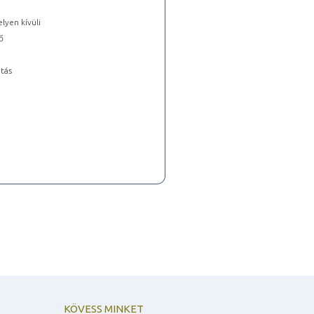
lyen kívüli
ő
tás
KÖVESS MINKET